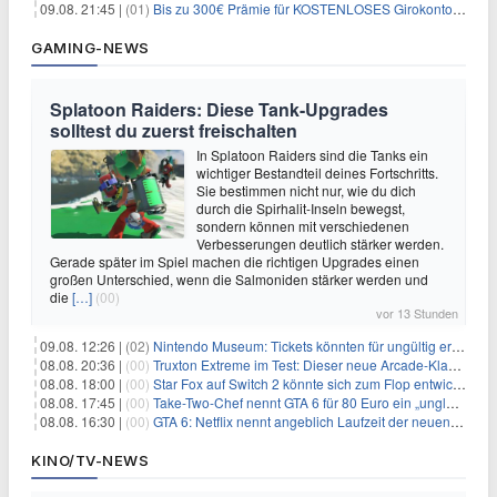
09.08. 21:45 |
(01)
Bis zu 300€ Prämie für KOSTENLOSES Girokonto bei der Santander – 50€ schon nach 1 Woche!
GAMING-NEWS
Splatoon Raiders: Diese Tank-Upgrades
solltest du zuerst freischalten
In Splatoon Raiders sind die Tanks ein
wichtiger Bestandteil deines Fortschritts.
Sie bestimmen nicht nur, wie du dich
durch die Spirhalit-Inseln bewegst,
sondern können mit verschiedenen
Verbesserungen deutlich stärker werden.
Gerade später im Spiel machen die richtigen Upgrades einen
großen Unterschied, wenn die Salmoniden stärker werden und
die
[…]
(00)
vor 13 Stunden
09.08. 12:26 |
(02)
Nintendo Museum: Tickets könnten für ungültig erklärt werden!
08.08. 20:36 |
(00)
Truxton Extreme im Test: Dieser neue Arcade-Klassiker verzeiht dir gar nichts
08.08. 18:00 |
(00)
Star Fox auf Switch 2 könnte sich zum Flop entwickeln
08.08. 17:45 |
(00)
Take-Two-Chef nennt GTA 6 für 80 Euro ein „unglaubliches Schnäppchen“
08.08. 16:30 |
(00)
GTA 6: Netflix nennt angeblich Laufzeit der neuen Gameplay-Präsentation
KINO/TV-NEWS