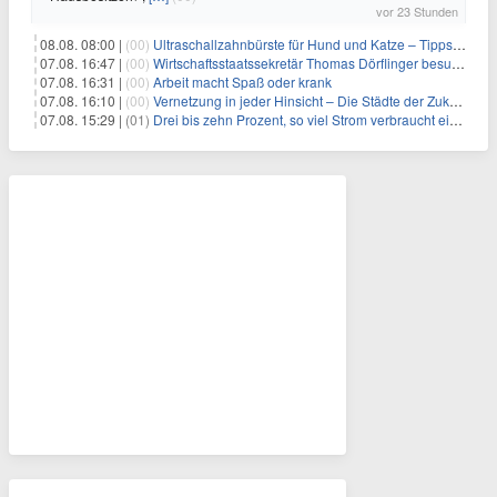
vor 23 Stunden
08.08. 08:00 |
(00)
Ultraschallzahnbürste für Hund und Katze – Tipps zur erfolgreichen Eingewöhnung
07.08. 16:47 |
(00)
Wirtschaftsstaatssekretär Thomas Dörflinger besucht Handwerksbetrieb im Kammerbezirk Freiburg
07.08. 16:31 |
(00)
Arbeit macht Spaß oder krank
07.08. 16:10 |
(00)
Vernetzung in jeder Hinsicht – Die Städte der Zukunft sind grün-blau
07.08. 15:29 |
(01)
Drei bis zehn Prozent, so viel Strom verbraucht ein Aufzug im Gebäude