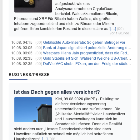
aufgestockt, wie das
Analyseunternehmen CryptoQuant
berichtet. Wale akkumulieren Bitcoin,
Ethereum und XRP Für Bitcoin haben Wallets, die großen
Inhabern zugeordnet sind und nicht zu Börsen oder Minern
gehören, ihren kombinierten Bestand in diesem Jahr auf
[…]
(00)
vor 1 Stunde
10.08. 04:15 |
(00)
Gefälschte Auto-Inserate: So gehen Betrüger vor
10.08. 03:05 |
(00)
Bank of Japan signalisiert potenzielle Änderung der Zinspolitik angesichts von Inflationsbedenken
10.08. 03:05 |
(00)
Westpacs Illiana Jain prognostiziert, dass die Fed die Zinssätze nach dem Arbeitsmarktbericht stabil halten wird
10.08. 02:35 |
(00)
Gold Stabilisiert Sich, Während Weiche US-Arbeitsmarktdaten Zinsängste Lindern
10.08. 02:35 |
(00)
DatVietVAC strebt IPO an, um den Erfolg der südkoreanischen Unterhaltungsindustrie nachzuahmen
BUSINESS/PRESSE
Ist das Dach gegen alles versichert?
Kiel, 09.08.2026 (lifePR) - Es klingt so
einfach: Versicherungsvertrag
unterschreiben und zurücklehnen. Die
„Vollkasko-Mentalität“ vieler Hausbesitzer
und Hausverwaltungen kann sich im
Schadensfall rächen. Denn die Realität
sieht anders aus: „Unsere Dachdeckerbetriebe sind nach
Unwettern natürlich so schnell wie möglich bei betroffenen
Hausbesitzern“,
[…]
(00)