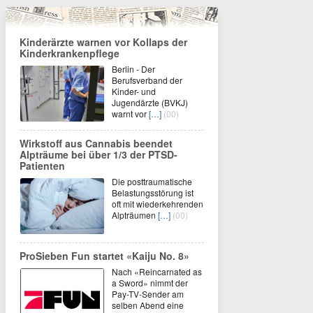
Kinderärzte warnen vor Kollaps der
Kinderkrankenpflege
Berlin - Der
Berufsverband der
Kinder- und
Jugendärzte (BVKJ)
warnt vor
[…]
(00)
Wirkstoff aus Cannabis beendet
Alpträume bei über 1/3 der PTSD-
Patienten
Die posttraumatische
Belastungsstörung ist
oft mit wiederkehrenden
Alpträumen
[…]
(00)
ProSieben Fun startet «Kaiju No. 8»
Nach «Reincarnated as
a Sword» nimmt der
Pay-TV-Sender am
selben Abend eine