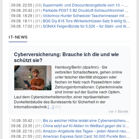
09.08. 22:05 |
(03)
Supermarkt- und Discounterangebote vom 10. – 15.08.2026
09.08. 20:42 |
(01)
Parkside PDST 5 B2 Druckluft-Schlauchtrommel mit 10 m Schlauch für 25,94€
09.08. 18:29 |
(01)
Victorinox Hunter Schweizer Taschenmesser mit 12 Funktionen für 43,99€
09.08. 18:11 |
(01)
BGS Diy 816 Torx-Winkelschlüssel-Satz 9-teilig für 6,45€
09.08. 17:02 |
(01)
SONAX FelgenBürste für 5,52€ – für Stahl- und Alufelgen
IT-NEWS
Cyberversicherung: Brauche ich die und wie
schützt sie?
Hamburg/Berlin (dpa/tmn) - Sie
verbreiten Schadsoftware, gehen online
unter falscher Identität shoppen oder
fischen im Netz nach Passwörtern oder
Zahlungsinformationen: Cyberkriminelle
sind immer auf der Suche nach Opfern.
Laut dem Cybersicherheitsmonitor, einer repräsentativen
Dunkelfeldstudie des Bundesamts für Sicherheit in der
Informationstechnik
[…]
(00)
vor 1 Stunde
10.08. 05:42 |
(00)
Bis zu welcher Höhe leistet eine Cyberversicherung?
09.08. 23:35 |
(01)
China setzt auf KI-Aktien im Wettlauf gegen die USA um Chip- und Technologiedominanz
09.08. 22:15 |
(05)
Amazon-Angebote des Tages – jeden Abend neue Deals zum Stöbern
09.08. 21:55 |
(02)
American Express Gold Card: 50.000 Punkte Bonus + Metall-Kreditkarte