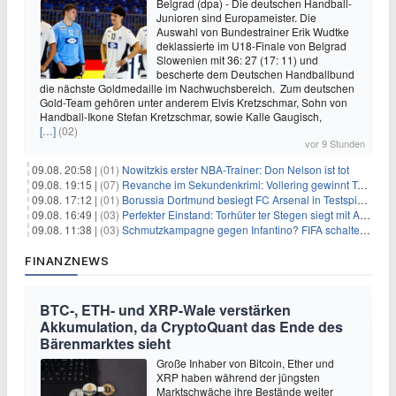
Belgrad (dpa) - Die deutschen Handball-
Junioren sind Europameister. Die
Auswahl von Bundestrainer Erik Wudtke
deklassierte im U18-Finale von Belgrad
Slowenien mit 36: 27 (17: 11) und
bescherte dem Deutschen Handballbund
die nächste Goldmedaille im Nachwuchsbereich. Zum deutschen
Gold-Team gehören unter anderem Elvis Kretzschmar, Sohn von
Handball-Ikone Stefan Kretzschmar, sowie Kalle Gaugisch,
[…]
(02)
vor 9 Stunden
09.08. 20:58 |
(01)
Nowitzkis erster NBA-Trainer: Don Nelson ist tot
09.08. 19:15 |
(07)
Revanche im Sekundenkrimi: Vollering gewinnt Tour
09.08. 17:12 |
(01)
Borussia Dortmund besiegt FC Arsenal in Testspiel mit 3:2
09.08. 16:49 |
(03)
Perfekter Einstand: Torhüter ter Stegen siegt mit Ajax
09.08. 11:38 |
(03)
Schmutzkampagne gegen Infantino? FIFA schaltet auf Angriff
FINANZNEWS
BTC-, ETH- und XRP-Wale verstärken
Akkumulation, da CryptoQuant das Ende des
Bärenmarktes sieht
Große Inhaber von Bitcoin, Ether und
XRP haben während der jüngsten
Marktschwäche ihre Bestände weiter