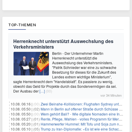
TOP-THEMEN
Herrenknecht unterstützt Auswechslung des
Verkehrsministers
Berlin - Der Unternehmer Martin
Herrenknecht unterstützt die
Auswechslung des Verkehrsministers.
"Patrik Schnieder war eine zu schwache
Besetzung für dieses für die Zukunft des
Landes extrem wichtige Ministerium",
sagte Herrenknecht dem "Handelsblatt". Es passiere zu wenig,
obwohl das Geld für Projekte durch das Sondervermögen da sei.
Der Ausbau der
[…]
(00)
vor 34 Minuten
10.08. 06:16 |
(00)
Zwei Beinahe-Kollisionen: Flughafen Sydney unter Druck
10.08. 05:50 |
(02)
Mann in Berlin auf offener Straße durch Schüsse getötet
10.08. 05:50 |
(00)
Wem gehört Bali? - Wie digitale Nomaden eine Insel verändern
10.08. 05:27 |
(01)
Rente, Pflege, Wahlen - volles Programm für Merz im Herbst
10.08. 05:20 |
(01)
Hammerwerfer Hummel: Mit Tofu und Soja zum nächsten Coup?
10.08. 05:10 |
(05)
Trump zu Iran-Diplomatie: «Es ist wie eine Schachpartie»