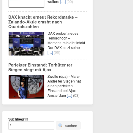
weitere
[…]
(00)
DAX knackt erneut Rekordmarke –
Zalando-Aktie crasht nach
Quartalszahlen
DAX erobert neues
Rekordhoch –
Momentum bleibt intakt
Der DAX setzt seine
[…]
(00)
Perfekter Einstand: Torhüter ter
Stegen siegt mit Ajax
Zwolle (dpa) - Marc-
André ter Stegen hat
einen perfekten
Einstand bei Ajax
Amsterdam
[…]
(03)
Suchbegriff
suchen