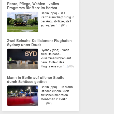
Rente, Pflege, Wahlen - volles
Programm für Merz im Herbst
Berlin (dpa) - Das
Kanzleramt liegt ruhig in
der August-Hitze, statt
schwarzer
[…]
(01)
Zwei Beinahe-Kollisionen: Flughafen
Sydney unter Druck
Sydney (dpa) - Nach
zwei Beinahe-
Zusammenstößen auf
dem Rollfeld des
Flughafens von
[…]
(00)
Mann in Berlin auf offener Straße
durch Schüsse getötet
Berlin (dpa) - Ein Mann
ist nach einem Streit
zwischen mehreren
Menschen in Berlin
[…]
(02)