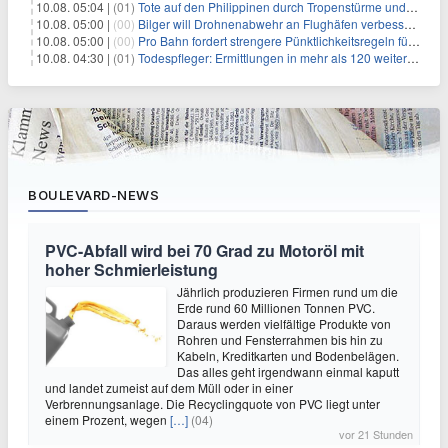
10.08. 05:04 |
(01)
Tote auf den Philippinen durch Tropenstürme und Monsun
10.08. 05:00 |
(00)
Bilger will Drohnenabwehr an Flughäfen verbessern
10.08. 05:00 |
(00)
Pro Bahn fordert strengere Pünktlichkeitsregeln für Bahn-Boni
10.08. 04:30 |
(01)
Todespfleger: Ermittlungen in mehr als 120 weiteren Fällen
BOULEVARD-NEWS
PVC-Abfall wird bei 70 Grad zu Motoröl mit
hoher Schmierleistung
Jährlich produzieren Firmen rund um die
Erde rund 60 Millionen Tonnen PVC.
Daraus werden vielfältige Produkte von
Rohren und Fensterrahmen bis hin zu
Kabeln, Kreditkarten und Bodenbelägen.
Das alles geht irgendwann einmal kaputt
und landet zumeist auf dem Müll oder in einer
Verbrennungsanlage. Die Recyclingquote von PVC liegt unter
einem Prozent, wegen
[…]
(04)
vor 21 Stunden