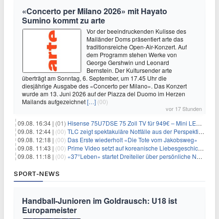
«Concerto per Milano 2026» mit Hayato
Sumino kommt zu arte
Vor der beeindruckenden Kulisse des
Mailänder Doms präsentiert arte das
traditionsreiche Open-Air-Konzert. Auf
dem Programm stehen Werke von
George Gershwin und Leonard
Bernstein. Der Kultursender arte
überträgt am Sonntag, 6. September, um 17.45 Uhr die
diesjährige Ausgabe des «Concerto per Milano». Das Konzert
wurde am 13. Juni 2026 auf der Piazza del Duomo im Herzen
Mailands aufgezeichnet
[…]
(00)
vor 17 Stunden
09.08. 16:34 |
(01)
Hisense 75U7DSE 75 Zoll TV für 949€ – Mini LED, 144Hz, 2026
09.08. 12:44 |
(00)
TLC zeigt spektakuläre Notfälle aus der Perspektive der Patienten
09.08. 12:18 |
(00)
Das Erste wiederholt «Die Tote vom Jakobsweg»
09.08. 11:43 |
(00)
Prime Video setzt auf koreanische Liebesgeschichte
09.08. 11:18 |
(00)
«37°Leben» startet Dreiteiler über persönliche Neuanfänge
SPORT-NEWS
Handball-Junioren im Goldrausch: U18 ist
Europameister