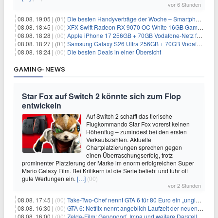
vor 6 Stunden
08.08. 19:05 |
(01)
Die besten Handyverträge der Woche – Smartphone-Tarife & SIM-Only im Überblick
08.08. 18:45 |
(00)
XFX Swift Radeon RX 9070 OC White 16GB Gaming-Grafikkarte für 579€
08.08. 18:28 |
(00)
Apple iPhone 17 256GB + 70GB Vodafone-Netz für 34,99€/Monat (effektiv 6,41€/Monat)
08.08. 18:27 |
(01)
Samsung Galaxy S26 Ultra 256GB + 70GB Vodafone-Netz für 34,99€/Monat (effektiv 4,74€/Monat)
08.08. 18:24 |
(00)
Die besten Deals in einer Übersicht
GAMING-NEWS
Star Fox auf Switch 2 könnte sich zum Flop
entwickeln
Auf Switch 2 schafft das tierische
Flugkommando Star Fox vorerst keinen
Höhenflug – zumindest bei den ersten
Verkaufszahlen. Aktuelle
Chartplatzierungen sprechen gegen
einen Überraschungserfolg, trotz
prominenter Platzierung der Marke im enorm erfolgreichen Super
Mario Galaxy Film. Bei Kritikern ist die Serie beliebt und fuhr oft
gute Wertungen ein.
[…]
(00)
vor 2 Stunden
08.08. 17:45 |
(00)
Take-Two-Chef nennt GTA 6 für 80 Euro ein „unglaubliches Schnäppchen“
08.08. 16:30 |
(00)
GTA 6: Netflix nennt angeblich Laufzeit der neuen Gameplay-Präsentation
08.08. 16:00 |
(00)
Zelda-Film: Ganondorf, Impa und weitere Darsteller sollen feststehen