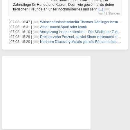
Zahnpflege für Hunde und Katzen. Doch wie gewöhnst du deine
tierischen Freunde an unser hochmodernes und sehr
[…]
(00)
vor 12 Stunden
07.08. 16:47 |
(00)
Wirtschaftsstaatssekretär Thomas Dörflinger besucht Handwerksbetrieb im Kammerbezirk Freiburg
07.08. 16:31 |
(00)
Arbeit macht Spaß oder krank
07.08. 16:10 |
(00)
Vernetzung in jeder Hinsicht – Die Städte der Zukunft sind grün-blau
07.08. 15:29 |
(00)
Drei bis zehn Prozent, so viel Strom verbraucht ein Aufzug im Gebäude
07.08. 15:20 |
(00)
Northern Discovery Metals gibt die Börsennotierung an der Frankfurter Wertpapierbörse bekannt