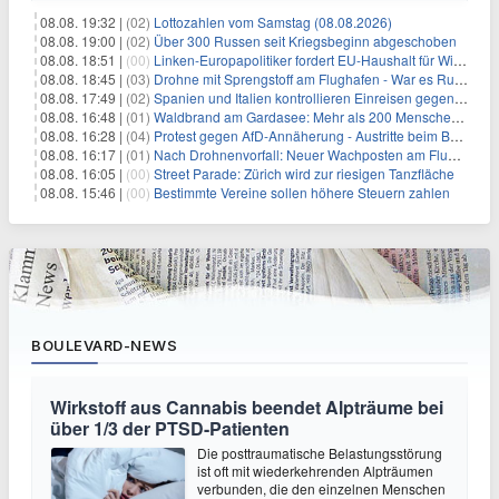
08.08. 19:32 |
(02)
Lottozahlen vom Samstag (08.08.2026)
08.08. 19:00 |
(02)
Über 300 Russen seit Kriegsbeginn abgeschoben
08.08. 18:51 |
(00)
Linken-Europapolitiker fordert EU-Haushalt für Wirtschaftsumbau
08.08. 18:45 |
(03)
Drohne mit Sprengstoff am Flughafen - War es Russland?
08.08. 17:49 |
(02)
Spanien und Italien kontrollieren Einreisen gegenseitig
08.08. 16:48 |
(01)
Waldbrand am Gardasee: Mehr als 200 Menschen evakuiert
08.08. 16:28 |
(04)
Protest gegen AfD-Annäherung - Austritte beim BSW Sachsen-Anhalt
08.08. 16:17 |
(01)
Nach Drohnenvorfall: Neuer Wachposten am Flughafen
08.08. 16:05 |
(00)
Street Parade: Zürich wird zur riesigen Tanzfläche
08.08. 15:46 |
(00)
Bestimmte Vereine sollen höhere Steuern zahlen
BOULEVARD-NEWS
Wirkstoff aus Cannabis beendet Alpträume bei
über 1/3 der PTSD-Patienten
Die posttraumatische Belastungsstörung
ist oft mit wiederkehrenden Alpträumen
verbunden, die den einzelnen Menschen