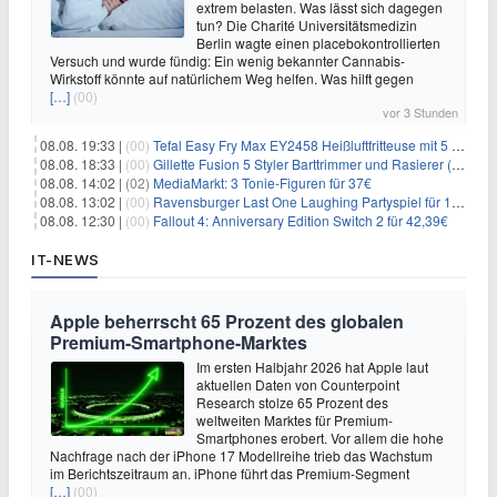
extrem belasten. Was lässt sich dagegen
tun? Die Charité Universitätsmedizin
Berlin wagte einen placebokontrollierten
Versuch und wurde fündig: Ein wenig bekannter Cannabis-
Wirkstoff könnte auf natürlichem Weg helfen. Was hilft gegen
[…]
(00)
vor 3 Stunden
08.08. 19:33 |
(00)
Tefal Easy Fry Max EY2458 Heißluftfritteuse mit 5 Litern für 64,99€
08.08. 18:33 |
(00)
Gillette Fusion 5 Styler Barttrimmer und Rasierer (All in One) für 16€
08.08. 14:02 |
(02)
MediaMarkt: 3 Tonie-Figuren für 37€
08.08. 13:02 |
(00)
Ravensburger Last One Laughing Partyspiel für 14,04€
08.08. 12:30 |
(00)
Fallout 4: Anniversary Edition Switch 2 für 42,39€
IT-NEWS
Apple beherrscht 65 Prozent des globalen
Premium-Smartphone-Marktes
Im ersten Halbjahr 2026 hat Apple laut
aktuellen Daten von Counterpoint
Research stolze 65 Prozent des
weltweiten Marktes für Premium-
Smartphones erobert. Vor allem die hohe
Nachfrage nach der iPhone 17 Modellreihe trieb das Wachstum
im Berichtszeitraum an. iPhone führt das Premium-Segment
[…]
(00)