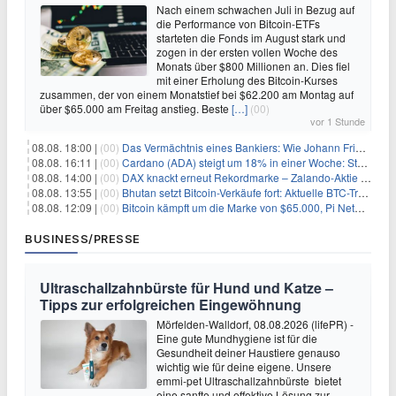
Nach einem schwachen Juli in Bezug auf
die Performance von Bitcoin-ETFs
starteten die Fonds im August stark und
zogen in der ersten vollen Woche des
Monats über $800 Millionen an. Dies fiel
mit einer Erholung des Bitcoin-Kurses
zusammen, der von einem Monatstief bei $62.200 am Montag auf
über $65.000 am Freitag anstieg. Beste
[…]
(00)
vor 1 Stunde
08.08. 18:00 |
(00)
Das Vermächtnis eines Bankiers: Wie Johann Friedrich Städel sein Imperium unsterblich machte
08.08. 16:11 |
(00)
Cardano (ADA) steigt um 18% in einer Woche: Steht ein Kurs von $0,30 bevor?
08.08. 14:00 |
(00)
DAX knackt erneut Rekordmarke – Zalando-Aktie crasht nach Quartalszahlen
08.08. 13:55 |
(00)
Bhutan setzt Bitcoin-Verkäufe fort: Aktuelle BTC-Transaktionen
08.08. 12:09 |
(00)
Bitcoin kämpft um die Marke von $65.000, Pi Network gewinnt an Unterstützung
BUSINESS/PRESSE
Ultraschallzahnbürste für Hund und Katze –
Tipps zur erfolgreichen Eingewöhnung
Mörfelden-Walldorf, 08.08.2026 (lifePR) -
Eine gute Mundhygiene ist für die
Gesundheit deiner Haustiere genauso
wichtig wie für deine eigene. Unsere
emmi-pet Ultraschallzahnbürste bietet
eine sanfte und effektive Lösung zur