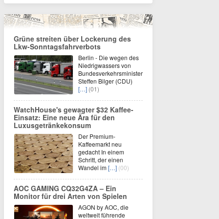
Grüne streiten über Lockerung des
Lkw-Sonntagsfahrverbots
Berlin - Die wegen des
Niedrigwassers von
Bundesverkehrsminister
Steffen Bilger (CDU)
[…]
(01)
WatchHouse's gewagter $32 Kaffee-
Einsatz: Eine neue Ära für den
Luxusgetränkekonsum
Der Premium-
Kaffeemarkt neu
gedacht In einem
Schritt, der einen
Wandel im
[…]
(00)
AOC GAMING CQ32G4ZA – Ein
Monitor für drei Arten von Spielen
AGON by AOC, die
weltweit führende