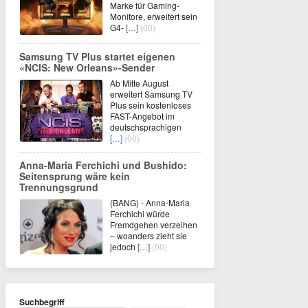
Marke für Gaming-
Monitore, erweitert sein
G4-
[…]
(00)
Samsung TV Plus startet eigenen
«NCIS: New Orleans»-Sender
Ab Mitte August
erweitert Samsung TV
Plus sein kostenloses
FAST-Angebot im
deutschsprachigen
[…]
(00)
Anna-Maria Ferchichi und Bushido:
Seitensprung wäre kein
Trennungsgrund
(BANG) - Anna-Maria
Ferchichi würde
Fremdgehen verzeihen
– woanders zieht sie
jedoch
[…]
(00)
Suchbegriff