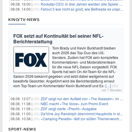
08.08. 16:00 |
(00)
Rockstar-CEO: In drei Jahren werden alle Spiele gestreamt
08.08. 14:00 |
(00)
Fallout 3 war nicht so groß, wie Bethesda es ursprünglich wollte
KINO/TV-NEWS
FOX setzt auf Kontinuität bei seiner NFL-
Berichterstattung
Tom Brady und Kevin Burkhardt bleiben
auch 2026 das Top-Duo des US-
Senders. Zudem hat FOX sein komplettes
Kommentatoren- und Moderatorenteam
für die neue NFL-Saison vorgestellt. FOX
Sports hat sein On-Air-Team für die NFL-
Saison 2026 bekannt gegeben und setzt dabei weitgehend auf
bewährte Gesichter. Angeführt wird die Berichterstattung erneut
vom Top-Team um Kommentator Kevin Burkhardt und Ex-
[…]
(00)
vor 7 Stunden
08.08. 12:07 |
(00)
ZDF zeigt nur den Auftakt von «The Assassin» im Fernsehen
08.08. 11:38 |
(00)
NBC macht «The Voice» zum Promi-Event
08.08. 11:06 |
(00)
ZDF zeigt vierte «Precht»-Ausgabe
08.08. 11:00 |
(00)
Da'Vine Joy Randolph übernimmt Hauptrolle in starbesetzter schwarzer Komödie
08.08. 10:38 |
(00)
«Camping Paradis» lädt zur süßen Themenwoche ein
SPORT-NEWS