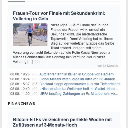
Frauen-Tour vor Finale mit Sekundenkrimi:
Vollering in Gelb
Nizza (dpa) - Beim Finale der Tour de
France der Frauen winkt erneut ein
Sekundenkrimi. Die niederländische
Topfavoritin Demi Vollering hat mit ihrem
Sieg auf der vorletzten Etappe das Gelbe
Trikot erobert und geht mit einem
Vorsprung von acht Sekunden auf die Polin Kasia Niewiadoma
auf das Schlussstück am Sonntag mit Start und Ziel in Nizza.
Vollering
[…]
(00)
vor 34 Minuten
08.08. 18:25 |
(00)
Autofahrer fährt in Italien in Gruppe von Radlern
08.08. 18:24 |
(00)
Lionel Messis Vater Jorge im Alter von 68 Jahren gestorben
08.08. 15:37 |
(05)
Blackout stoppt Apnoetaucher kurz vor Tiefenrekord
08.08. 12:40 |
(00)
«Nicht erträumt»: Wellbrock holt mit Staffel drittes EM-Gold
08.08. 11:00 |
(00)
UEFA bestätigt Zahlungen an Ex-Mitarbeiterin von Infantino
FINANZNEWS
Bitcoin-ETFs verzeichnen perfekte Woche mit
Zuflüssen auf 3-Monats-Hoch