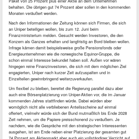
Paket von 25 Prozent plus einer Aktie an dem Unternehmen
behalten. Die übrigen gut 74 Prozent aber sollen in den kommenden
Monaten veräußert werden.
Nach den Informationen der Zeitung können sich Firmen, die sich
an Uniper beteiligen wollen, bis zum 12. Juni beim
Finanzministerium melden. Gesucht werden Investoren, die den
Konzern als Ganzes erhalten und langfristig an Bord bleiben wollen.
Infrage kämen damit beispielsweise große Pensionsfonds oder
Energieunternehmen wie die norwegische Equinor-Gruppe, die
schon einmal Interesse bekundet haben soll. Außen vor wären
hingegen reine Finanzinvestoren, die sich mit dem möglichen Ziel
engagierten, Uniper nach kurzer Zeit aufzuspalten und in
Einzelteilen gewinnbringend weiterzuverkaufen.
Um flexibel zu bleiben, bereitet die Regierung parallel dazu aber
auch eine Börsenplatzierung von Uniper-Aktien vor, die im Januar
kommenden Jahres stattfinden würde. Dabei würden aber
womöglich nicht alle verbliebenen Anteilsscheine auf einmal
offeriert, vielmehr würde sich der Bund mutmaßlich bis Ende 2028
Zeit nehmen, um die Papiere preisschonend zu veräußern. Je
nachdem, wie die Gespräche mit den strategischen Interessenten
ausgehen, ist am Ende neben einer Platzierung der gesamten gut
74 Prozent am Aktienmarkt aber auch ein vollständiger Verzicht auf