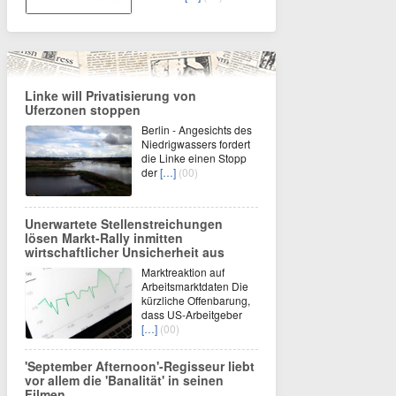
Linke will Privatisierung von
Uferzonen stoppen
Berlin - Angesichts des
Niedrigwassers fordert
die Linke einen Stopp
der
[…]
(00)
Unerwartete Stellenstreichungen
lösen Markt-Rally inmitten
wirtschaftlicher Unsicherheit aus
Marktreaktion auf
Arbeitsmarktdaten Die
kürzliche Offenbarung,
dass US-Arbeitgeber
[…]
(00)
'September Afternoon'-Regisseur liebt
vor allem die 'Banalität' in seinen
Filmen