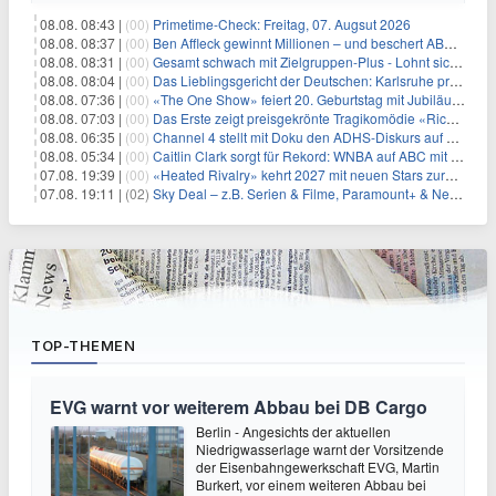
08.08. 08:43 |
(00)
Primetime-Check: Freitag, 07. Augsut 2026
08.08. 08:37 |
(00)
Ben Affleck gewinnt Millionen – und beschert ABC Top-Quoten
08.08. 08:31 |
(00)
Gesamt schwach mit Zielgruppen-Plus - Lohnt sich First Dates Hotel doch?
08.08. 08:04 |
(00)
Das Lieblingsgericht der Deutschen: Karlsruhe prägt seit 75 Jahren die Republik
08.08. 07:36 |
(00)
«The One Show» feiert 20. Geburtstag mit Jubiläumswoche
08.08. 07:03 |
(00)
Das Erste zeigt preisgekrönte Tragikomödie «Rickerl» als Free-TV-Premiere
08.08. 06:35 |
(00)
Channel 4 stellt mit Doku den ADHS-Diskurs auf den Prüfstand
08.08. 05:34 |
(00)
Caitlin Clark sorgt für Rekord: WNBA auf ABC mit 2,5 Millionen Zuschauern
07.08. 19:39 |
(00)
«Heated Rivalry» kehrt 2027 mit neuen Stars zurück
07.08. 19:11 |
(02)
Sky Deal – z.B. Serien & Filme, Paramount+ & Netflix für 19,99€/Monat
TOP-THEMEN
EVG warnt vor weiterem Abbau bei DB Cargo
Berlin - Angesichts der aktuellen
Niedrigwasserlage warnt der Vorsitzende
der Eisenbahngewerkschaft EVG, Martin
Burkert, vor einem weiteren Abbau bei