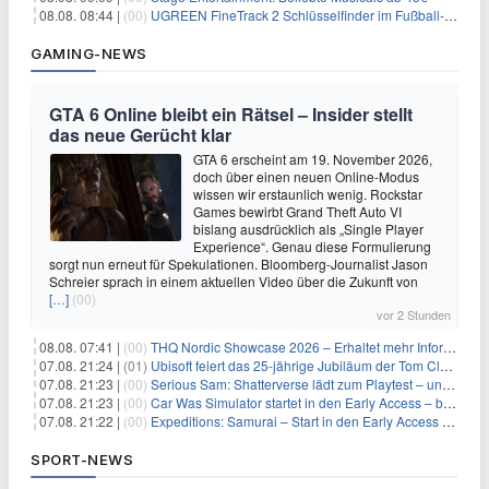
08.08. 08:44 |
(00)
UGREEN FineTrack 2 Schlüsselfinder im Fußball-Design für 10,98€
GAMING-NEWS
GTA 6 Online bleibt ein Rätsel – Insider stellt
das neue Gerücht klar
GTA 6 erscheint am 19. November 2026,
doch über einen neuen Online-Modus
wissen wir erstaunlich wenig. Rockstar
Games bewirbt Grand Theft Auto VI
bislang ausdrücklich als „Single Player
Experience“. Genau diese Formulierung
sorgt nun erneut für Spekulationen. Bloomberg-Journalist Jason
Schreier sprach in einem aktuellen Video über die Zukunft von
[…]
(00)
vor 2 Stunden
08.08. 07:41 |
(00)
THQ Nordic Showcase 2026 – Erhaltet mehr Informationen
07.08. 21:24 |
(01)
Ubisoft feiert das 25-jährige Jubiläum der Tom Clancy’s Ghost Recon-Reihe
07.08. 21:23 |
(00)
Serious Sam: Shatterverse lädt zum Playtest – und erscheint schon bald!
07.08. 21:23 |
(00)
Car Was Simulator startet in den Early Access – bald gehts los!
07.08. 21:22 |
(00)
Expeditions: Samurai – Start in den Early Access ab heute im feudalen Japan
SPORT-NEWS