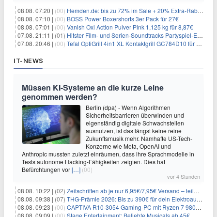
08.08. 07:20 |
(00)
Hemden.de: bis zu 72% im Sale + 20% Extra-Rabatt dank Gutschein
08.08. 07:10 |
(00)
BOSS Power Boxershorts 3er Pack für 27€
08.08. 07:01 |
(00)
Vanish Oxi Action Pulver Pink 1,125 kg für 8,87€
07.08. 21:11 |
(01)
Hitster Film- und Serien-Soundtracks Partyspiel-Erweiterung für 6,99€
07.08. 20:46 |
(00)
Tefal OptiGrill 4in1 XL Kontaktgrill GC784D10 für 239,99€
IT-NEWS
Müssen KI-Systeme an die kurze Leine
genommen werden?
Berlin (dpa) - Wenn Algorithmen
Sicherheitsbarrieren überwinden und
eigenständig digitale Schwachstellen
ausnutzen, ist das längst keine reine
Zukunftsmusik mehr. Namhafte US-Tech-
Konzerne wie Meta, OpenAI und
Anthropic mussten zuletzt einräumen, dass ihre Sprachmodelle in
Tests autonome Hacking-Fähigkeiten zeigten. Dies hat
Befürchtungen vor
[…]
(00)
vor 4 Stunden
08.08. 10:22 |
(02)
Zeitschriften ab je nur 6,95€/7,95€ Versand – teilweise selbstkündigend!
08.08. 09:38 |
(07)
THG-Prämie 2026: Bis zu 390€ für dein Elektroauto mit geld-fuer-eAuto.de
08.08. 09:23 |
(00)
CAPTIVA R10-3054 Gaming-PC mit Ryzen 7 9800X3D und RTX 5080 für 2.599€
08.08. 09:09 |
(00)
Stage Entertainment: Beliebte Musicals ab 45€