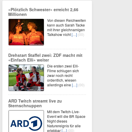
«Plötzlich Schwester» erreicht 2,66
Millionen
Von diesen Reichweiten
kann auch Sarah Tacke
mit ihrer gleichnamigen
Talkshow nicht
[…]
(00)
Drehstart Staffel zwei: ZDF macht mit
«Einfach Elli» weiter
Die ersten zwei Elli-
Filme schlugen sich
zwar noch recht
ordentlich, wiesen
allerdings eine
[…]
(00)
ARD Twitch streamt live zu
Sternschnuppen
Mit dem Twitch-Live-
Event will die BR Space
Night dieses
Naturereignis für alle
erlebbar
[…]
(00)