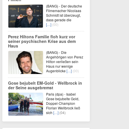
(BANG) - Der deutsche
Filmemacher Nicolaas
Schmidt ist überzeugt,
dass gerade die
[…]
(00)
Perez Hiltons Familie floh kurz vor
seiner psychischen Krise aus dem
Haus
(BANG) - Die
Angehörigen von Perez
Hilton verließen sein
Haus nur wenige
Augenblicke
[…]
(00)
Gose bejubelt EM-Gold - Wellbrock in
der Seine ausgebremst
Paris (dpa) - Isabel
Gose bejubelte Gold,
Doppel-Champion
Florian Wellbrock ließ
sich
[…]
(04)