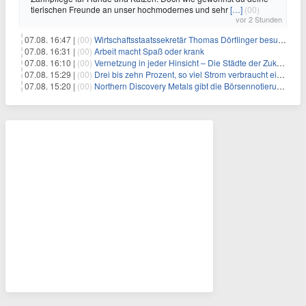
tierischen Freunde an unser hochmodernes und sehr
[…]
(00)
vor 2 Stunden
07.08. 16:47 |
(00)
Wirtschaftsstaatssekretär Thomas Dörflinger besucht Handwerksbetrieb im Kammerbezirk Freiburg
07.08. 16:31 |
(00)
Arbeit macht Spaß oder krank
07.08. 16:10 |
(00)
Vernetzung in jeder Hinsicht – Die Städte der Zukunft sind grün-blau
07.08. 15:29 |
(00)
Drei bis zehn Prozent, so viel Strom verbraucht ein Aufzug im Gebäude
07.08. 15:20 |
(00)
Northern Discovery Metals gibt die Börsennotierung an der Frankfurter Wertpapierbörse bekannt