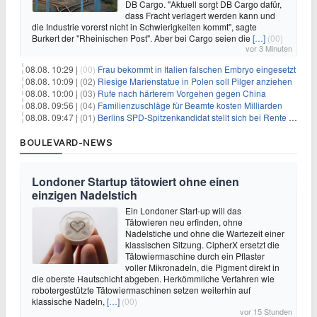
DB Cargo. "Aktuell sorgt DB Cargo dafür,
dass Fracht verlagert werden kann und
die Industrie vorerst nicht in Schwierigkeiten kommt", sagte
Burkert der "Rheinischen Post". Aber bei Cargo seien die
[…]
(00)
vor 3 Minuten
08.08. 10:29 |
(00)
Frau bekommt in Italien falschen Embryo eingesetzt
08.08. 10:09 |
(02)
Riesige Marienstatue in Polen soll Pilger anziehen
08.08. 10:00 |
(03)
Rufe nach härterem Vorgehen gegen China
08.08. 09:56 |
(04)
Familienzuschläge für Beamte kosten Milliarden
08.08. 09:47 |
(01)
Berlins SPD-Spitzenkandidat stellt sich bei Rente mit 63 quer
BOULEVARD-NEWS
Londoner Startup tätowiert ohne einen
einzigen Nadelstich
Ein Londoner Start-up will das
Tätowieren neu erfinden, ohne
Nadelstiche und ohne die Wartezeit einer
klassischen Sitzung. CipherX ersetzt die
Tätowiermaschine durch ein Pflaster
voller Mikronadeln, die Pigment direkt in
die oberste Hautschicht abgeben. Herkömmliche Verfahren wie
robotergestützte Tätowiermaschinen setzen weiterhin auf
klassische Nadeln,
[…]
(00)
vor 15 Stunden