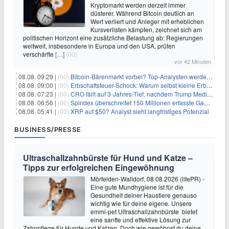
Kryptomarkt werden derzeit immer
düsterer. Während Bitcoin deutlich an
Wert verliert und Anleger mit erheblichen
Kursverlisten kämpfen, zeichnet sich am
politischen Horizont eine zusätzliche Belastung ab: Regierungen
weltweit, insbesondere in Europa und den USA, prüfen
verschärfte
[…]
(00)
vor 42 Minuten
08.08. 09:29 |
(00)
Bitcoin-Bärenmarkt vorbei? Top-Analysten werden optimistisch, aber die Geschichte sagt etwas anderes
08.08. 09:00 |
(00)
Erbschaftsteuer-Schock: Warum selbst kleine Erbschaften den Fiskus Millionen kosten
08.08. 07:23 |
(00)
CRO fällt auf 3-Jahres-Tief, nachdem Trump Media zwei große Crypto.com-Deals storniert
08.08. 06:56 |
(00)
Spindex überschreitet 150 Millionen erfasste Gaming-Ereignisse in Echtzeit-Datenpipeline
08.08. 05:41 |
(00)
XRP auf $50? Analyst sieht langfristiges Potenzial
BUSINESS/PRESSE
Ultraschallzahnbürste für Hund und Katze –
Tipps zur erfolgreichen Eingewöhnung
Mörfelden-Walldorf, 08.08.2026 (lifePR) -
Eine gute Mundhygiene ist für die
Gesundheit deiner Haustiere genauso
wichtig wie für deine eigene. Unsere
emmi-pet Ultraschallzahnbürste bietet
eine sanfte und effektive Lösung zur
Zahnpflege für Hunde und Katzen. Doch wie gewöhnst du deine