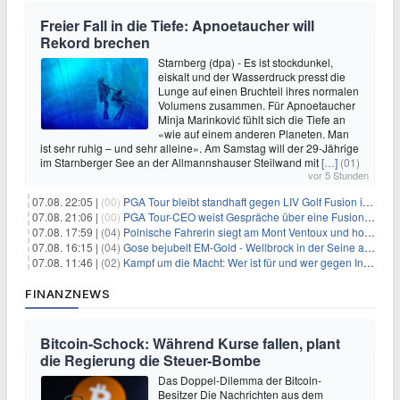
Freier Fall in die Tiefe: Apnoetaucher will
Rekord brechen
Starnberg (dpa) - Es ist stockdunkel,
eiskalt und der Wasserdruck presst die
Lunge auf einen Bruchteil ihres normalen
Volumens zusammen. Für Apnoetaucher
Minja Marinković fühlt sich die Tiefe an
«wie auf einem anderen Planeten. Man
ist sehr ruhig – und sehr alleine». Am Samstag will der 29-Jährige
im Starnberger See an der Allmannshauser Steilwand mit
[…]
(01)
vor 5 Stunden
07.08. 22:05 |
(00)
PGA Tour bleibt standhaft gegen LIV Golf Fusion in einem sich wandelnden Sportumfeld
07.08. 21:06 |
(00)
PGA Tour-CEO weist Gespräche über eine Fusion mit LIV Golf zurück und bekräftigt die Wettbewerbslandschaft
07.08. 17:59 |
(04)
Polnische Fahrerin siegt am Mont Ventoux und holt Tour-Gelb
07.08. 16:15 |
(04)
Gose bejubelt EM-Gold - Wellbrock in der Seine ausgebremst
07.08. 11:46 |
(02)
Kampf um die Macht: Wer ist für und wer gegen Infantino?
FINANZNEWS
Bitcoin-Schock: Während Kurse fallen, plant
die Regierung die Steuer-Bombe
Das Doppel-Dilemma der Bitcoin-
Besitzer Die Nachrichten aus dem