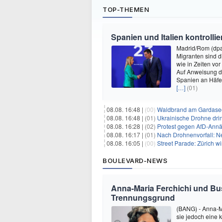
TOP-THEMEN
Spanien und Italien kontrolli
Madrid/Rom (dpa)
Migranten sind d
wie in Zeiten v
Auf Anweisung de
Spanien an Häfe
[…]
(01)
08.08. 16:48 |
(00)
Waldbrand am Gardasee
08.08. 16:48 |
(01)
Ukrainische Drohne drin
08.08. 16:28 |
(02)
Protest gegen AfD-Annä
08.08. 16:17 |
(01)
Nach Drohnenvorfall: 
08.08. 16:05 |
(00)
Street Parade: Zürich wi
BOULEVARD-NEWS
Anna-Maria Ferchichi und Bu
Trennungsgrund
(BANG) - Anna-M
sie jedoch eine