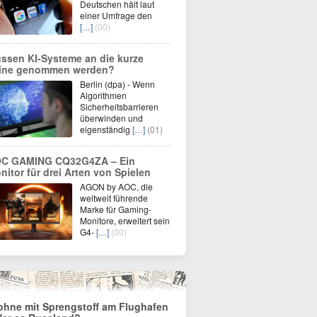
Deutschen hält laut
einer Umfrage den
[…]
(00)
ssen KI-Systeme an die kurze
ine genommen werden?
Berlin (dpa) - Wenn
Algorithmen
Sicherheitsbarrieren
überwinden und
eigenständig
[…]
(01)
C GAMING CQ32G4ZA – Ein
nitor für drei Arten von Spielen
AGON by AOC, die
weltweit führende
Marke für Gaming-
Monitore, erweitert sein
G4-
[…]
(00)
ohne mit Sprengstoff am Flughafen