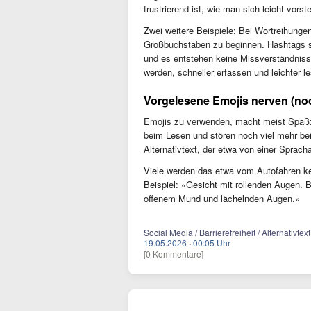
frustrierend ist, wie man sich leicht vorst
Zwei weitere Beispiele: Bei Wortreihunge
Großbuchstaben zu beginnen. Hashtags si
und es entstehen keine Missverständniss
werden, schneller erfassen und leichter l
Vorgelesene Emojis nerven (no
Emojis zu verwenden, macht meist Spaß: 
beim Lesen und stören noch viel mehr b
Alternativtext, der etwa von einer Sprac
Viele werden das etwa vom Autofahren ke
Beispiel: «Gesicht mit rollenden Augen.
offenem Mund und lächelnden Augen.»
Social Media / Barrierefreiheit / Alternativt
19.05.2026
·
00:05 Uhr
[0 Kommentare]