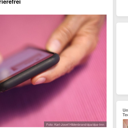
ierefrei
Um
Te
Foto: Karl-Josef Hildenbrand/dpa/dpa-tmn