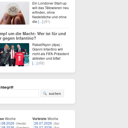
Ein Londoner Start-up
will das Tätowieren neu
erfinden, ohne
Nadelstiche und ohne
die
[…]
(01)
mpf um die Macht: Wer ist für und
r gegen Infantino?
Rabat/Nyon (dpa) -
Gianni Infantino will
nicht als FIFA-Präsident
abtreten und bittet
[…]
(02)
hbegriff
suchen
ese
Woche
Vorletzte
Woche
8.08.2026
26.07.2026
(Heute)
(So)
7.08.2026
25.07.2026
(Gestern)
(Sa)