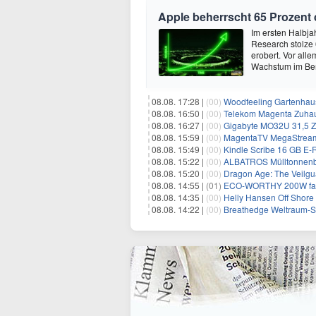
Apple beherrscht 65 Prozent
Im ersten Halbja
Research stolze
erobert. Vor all
Wachstum im Ber
08.08. 17:28 |
(00)
Woodfeeling Gartenhaus
08.08. 16:50 |
(00)
Telekom Magenta Zuhause M, 
08.08. 16:27 |
(00)
Gigabyte MO32U 31,5 Z
08.08. 15:59 |
(00)
MagentaTV MegaStream mit 
08.08. 15:49 |
(00)
Kindle Scribe 16 GB E-R
08.08. 15:22 |
(00)
ALBATROS Mülltonnenbox
08.08. 15:20 |
(00)
Dragon Age: The Veilgua
08.08. 14:55 |
(01)
ECO-WORTHY 200W faltb
08.08. 14:35 |
(00)
Helly Hansen Off Shore 
08.08. 14:22 |
(00)
Breathedge Weltraum-Sur