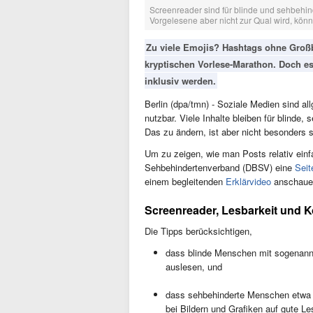
Screenreader sind für blinde und sehbehi
Vorgelesene aber nicht zur Qual wird, kön
Zu viele Emojis? Hashtags ohne Groß
kryptischen Vorlese-Marathon. Doch e
inklusiv werden.
Berlin (dpa/tmn) - Soziale Medien sind al
nutzbar. Viele Inhalte bleiben für blind
Das zu ändern, ist aber nicht besonders 
Um zu zeigen, wie man Posts relativ einf
Sehbehindertenverband (DBSV) eine
Seit
einem begleitenden
Erklärvideo
anschaue
Screenreader, Lesbarkeit und K
Die Tipps berücksichtigen,
dass blinde Menschen mit sogenannt
auslesen, und
dass sehbehinderte Menschen etwa 
bei Bildern und Grafiken auf gute L