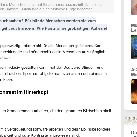
nderte Menschen auch auf Smartphones essenziell: Damit das
nen Content-Erstellende einige einfache Dinge beachten.
buchstaben? Für blinde Menschen werden sie zum
Mü
s geht auch anders. Wie Posts ohne großartigen Aufwand
Le
lgegenwärtig - aber nicht für alle Menschen gleichermaßen
e, sehbehinderte und hörsehbehinderte Menschen unzugänglich.
schwer.
ach inklusiv gestalten kann, hat der Deutsche Blinden- und
AO
e
mit sieben Tipps erstellt, die man sich auch noch einmal in
Mo
n kann.
ontrast im Hinterkopf
en Screenreadern arbeiten, die den gesamten Bildschirminhalt
mit Vergrößerungssoftware arbeiten und deshalb insbesondere
Dr
esbarkeit und gute Kontraste angewiesen sind.