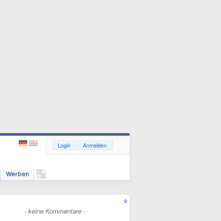
Login
Anmelden
Werben
- keine Kommentare -