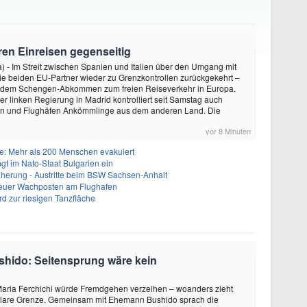
eren Einreisen gegenseitig
 - Im Streit zwischen Spanien und Italien über den Umgang mit
ie beiden EU-Partner wieder zu Grenzkontrollen zurückgekehrt –
or dem Schengen-Abkommen zum freien Reiseverkehr in Europa.
r linken Regierung in Madrid kontrolliert seit Samstag auch
n und Flughäfen Ankömmlinge aus dem anderen Land. Die
vor 8 Minuten
: Mehr als 200 Menschen evakuiert
gt im Nato-Staat Bulgarien ein
herung - Austritte beim BSW Sachsen-Anhalt
Neuer Wachposten am Flughafen
rd zur riesigen Tanzfläche
shido: Seitensprung wäre kein
aria Ferchichi würde Fremdgehen verzeihen – woanders zieht
 klare Grenze. Gemeinsam mit Ehemann Bushido sprach die