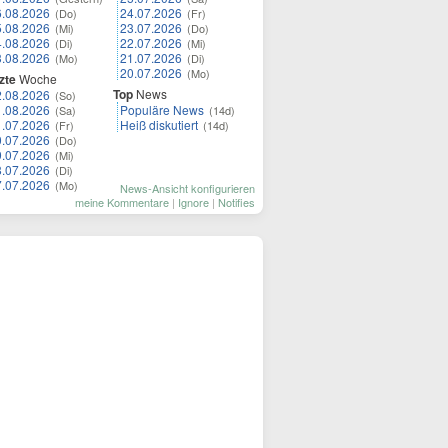
6.08.2026
24.07.2026
(Do)
(Fr)
5.08.2026
23.07.2026
(Mi)
(Do)
4.08.2026
22.07.2026
(Di)
(Mi)
3.08.2026
21.07.2026
(Mo)
(Di)
20.07.2026
(Mo)
zte
Woche
Top
News
2.08.2026
(So)
1.08.2026
Populäre News
(Sa)
(14d)
1.07.2026
Heiß diskutiert
(Fr)
(14d)
0.07.2026
(Do)
9.07.2026
(Mi)
8.07.2026
(Di)
7.07.2026
(Mo)
News-Ansicht konfigurieren
meine Kommentare
|
Ignore
|
Notifies