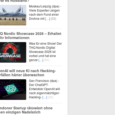
War es Russland?
Moskau/Leipzig (dpa) -
Viele Experten zeigen
nach dem Fund einer
Drohne mit
[…]
(03)
Q Nordic Showcase 2026 – Erhaltet
hr Informationen
Was für eine Show! Der
THQ Nordic Digital
Showcase 2026 ist
vorbei und hat eine
ganze
[…]
(00)
enAI will neue KI nach Hacking-
rfällen härter überwachen
San Francisco (dpa) -
Der ChatGPT-
Entwickler OpenAI will
nach eigenmächtigen
Hacking-
[…]
(00)
ndoner Startup tätowiert ohne
nen einzigen Nadelstich