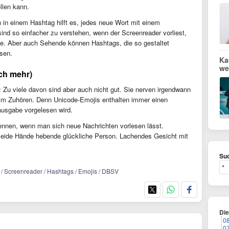
ellen kann.
n in einem Hashtag hilft es, jedes neue Wort mit einem
nd so einfacher zu verstehen, wenn der Screenreader vorliest,
e. Aber auch Sehende können Hashtags, die so gestaltet
esen.
Ka
we
ch mehr)
Zu viele davon sind aber auch nicht gut. Sie nerven irgendwann
eim Zuhören. Denn Unicode-Emojis enthalten immer einen
hausgabe vorgelesen wird.
nnen, wenn man sich neue Nachrichten vorlesen lässt.
 Beide Hände hebende glückliche Person. Lachendes Gesicht mit
Suc
ext / Screenreader / Hashtags / Emojis / DBSV
Di
0
0