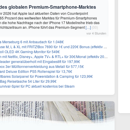
 des globalen Premium-Smartphone-Marktes
hr 2026 hat Apple laut aktuellen Daten von Counterpoint
 65 Prozent des weltweiten Marktes für Premium-Smartphones
em die hohe Nachfrage nach der iPhone 17 Modellreihe trieb das
ichtszeitraum an. iPhone führt das Premium-Segment
[…]
(00)
vor 4 Stunden
 Merseburg 6 mit Anbaudach für 1.048€
L & XL mit FRITZ!Box 7690 für 1€ und 220€ Bonus (effektiv ab 19,74€/Monat)
oll OLED 4K Gaming-Monitor für 549€
Netflix, Disney+, Apple TV+ & RTL+ für 30€/Monat (effektiv 20,83€/Monat)
eader generalüberholt mit Eingabestift für 197,99€
 3er Mülltonnenverkleidung aus Metall für 577,15€
rd Deluxe Edition PS5 Rollenspiel für 13,76€
ares Solarpanel für Powerstation & Camping für 123,99€
Bag Reisetasche 54 Liter für 29,99€
vival-Spiel für PC aktuell kostenlos bei Steam