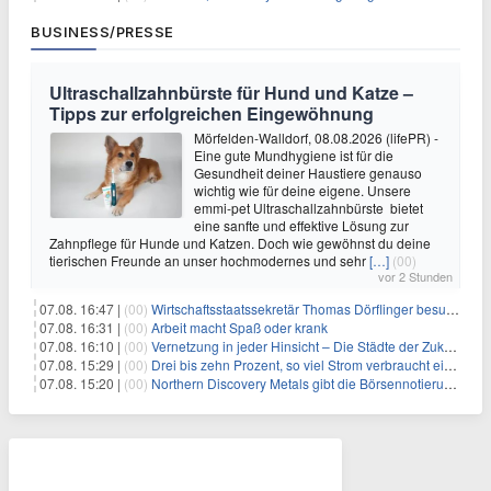
BUSINESS/PRESSE
Ultraschallzahnbürste für Hund und Katze –
Tipps zur erfolgreichen Eingewöhnung
Mörfelden-Walldorf, 08.08.2026 (lifePR) -
Eine gute Mundhygiene ist für die
Gesundheit deiner Haustiere genauso
wichtig wie für deine eigene. Unsere
emmi-pet Ultraschallzahnbürste bietet
eine sanfte und effektive Lösung zur
Zahnpflege für Hunde und Katzen. Doch wie gewöhnst du deine
tierischen Freunde an unser hochmodernes und sehr
[…]
(00)
vor 2 Stunden
07.08. 16:47 |
(00)
Wirtschaftsstaatssekretär Thomas Dörflinger besucht Handwerksbetrieb im Kammerbezirk Freiburg
07.08. 16:31 |
(00)
Arbeit macht Spaß oder krank
07.08. 16:10 |
(00)
Vernetzung in jeder Hinsicht – Die Städte der Zukunft sind grün-blau
07.08. 15:29 |
(00)
Drei bis zehn Prozent, so viel Strom verbraucht ein Aufzug im Gebäude
07.08. 15:20 |
(00)
Northern Discovery Metals gibt die Börsennotierung an der Frankfurter Wertpapierbörse bekannt