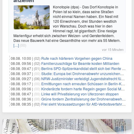
anziehen
Konotopie (dpa) - Das Dorf Konotopie in
Polen ist so klein, dass seine Straßen
nicht einmal Namen haben. Ein Nest mit
120 Einwohnern, drei Stunden westlich
von Warschau. Doch was hier in den
Himmel ragt, ist gigantisch: Eine riesige
Marienfigur erhebt sich zwischen Weizen- und Gerstenfeldern.
Das neue Bauwerk hat eine Gesamthöhe von mehr als 55 Metern.
[…]
(00)
vor 15 Minuten
08.08. 10:00 |
(02)
Rufe nach härterem Vorgehen gegen China
08.08. 09:56 |
(02)
Familienzuschläge für Beamte kosten Milliarden
08.08. 09:47 |
(01)
Berlins SPD-Spitzenkandidat stellt sich bei Rente mit 63 quer
08.08. 09:37 |
(00)
Studie: Europa bei Drohnenabwehr unzureichend vorbereitet
08.08. 09:27 |
(06)
NRW-Justizminister verteidigt Jugendstrafrecht für Heranwachsende
08.08. 09:17 |
(00)
Ermittlungen nach erneuten Schüssen in Berlin-Kreuzberg dauern an
08.08. 09:06 |
(00)
Kinderärzte fordern harte Regeln gegen Social Media
08.08. 08:47 |
(00)
Linke will Privatisierung von Uferzonen stoppen
08.08. 08:36 |
(00)
Grüne fordern Zentralisierung der Drohnenabwehr bei Bundespolizei
08.08. 08:35 |
(02)
Frei sieht Voraussetzungen für AfD-Verbotsverfahren nicht gegeben