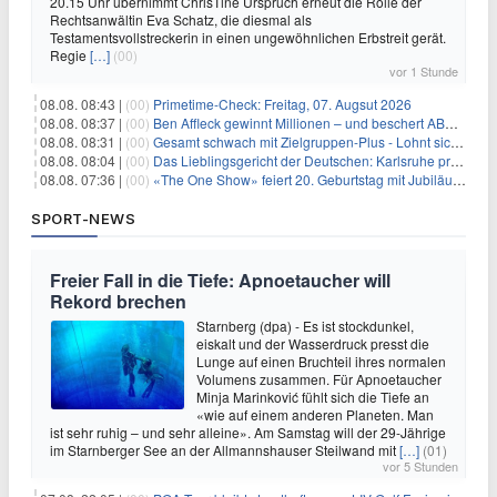
20.15 Uhr übernimmt ChrisTine Urspruch erneut die Rolle der
Rechtsanwältin Eva Schatz, die diesmal als
Testamentsvollstreckerin in einen ungewöhnlichen Erbstreit gerät.
Regie
[…]
(00)
vor 1 Stunde
08.08. 08:43 |
(00)
Primetime-Check: Freitag, 07. Augsut 2026
08.08. 08:37 |
(00)
Ben Affleck gewinnt Millionen – und beschert ABC Top-Quoten
08.08. 08:31 |
(00)
Gesamt schwach mit Zielgruppen-Plus - Lohnt sich First Dates Hotel doch?
08.08. 08:04 |
(00)
Das Lieblingsgericht der Deutschen: Karlsruhe prägt seit 75 Jahren die Republik
08.08. 07:36 |
(00)
«The One Show» feiert 20. Geburtstag mit Jubiläumswoche
SPORT-NEWS
Freier Fall in die Tiefe: Apnoetaucher will
Rekord brechen
Starnberg (dpa) - Es ist stockdunkel,
eiskalt und der Wasserdruck presst die
Lunge auf einen Bruchteil ihres normalen
Volumens zusammen. Für Apnoetaucher
Minja Marinković fühlt sich die Tiefe an
«wie auf einem anderen Planeten. Man
ist sehr ruhig – und sehr alleine». Am Samstag will der 29-Jährige
im Starnberger See an der Allmannshauser Steilwand mit
[…]
(01)
vor 5 Stunden