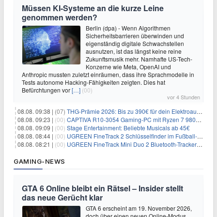
Müssen KI-Systeme an die kurze Leine
genommen werden?
Berlin (dpa) - Wenn Algorithmen
Sicherheitsbarrieren überwinden und
eigenständig digitale Schwachstellen
ausnutzen, ist das längst keine reine
Zukunftsmusik mehr. Namhafte US-Tech-
Konzerne wie Meta, OpenAI und
Anthropic mussten zuletzt einräumen, dass ihre Sprachmodelle in
Tests autonome Hacking-Fähigkeiten zeigten. Dies hat
Befürchtungen vor
[…]
(00)
vor 4 Stunden
08.08. 09:38 |
(07)
THG-Prämie 2026: Bis zu 390€ für dein Elektroauto mit geld-fuer-eAuto.de
08.08. 09:23 |
(00)
CAPTIVA R10-3054 Gaming-PC mit Ryzen 7 9800X3D und RTX 5080 für 2.599€
08.08. 09:09 |
(00)
Stage Entertainment: Beliebte Musicals ab 45€
08.08. 08:44 |
(00)
UGREEN FineTrack 2 Schlüsselfinder im Fußball-Design für 10,98€
08.08. 08:21 |
(00)
UGREEN FineTrack Mini Duo 2 Bluetooth-Tracker 4er-Pack für 28,99€
GAMING-NEWS
GTA 6 Online bleibt ein Rätsel – Insider stellt
das neue Gerücht klar
GTA 6 erscheint am 19. November 2026,
doch über einen neuen Online-Modus