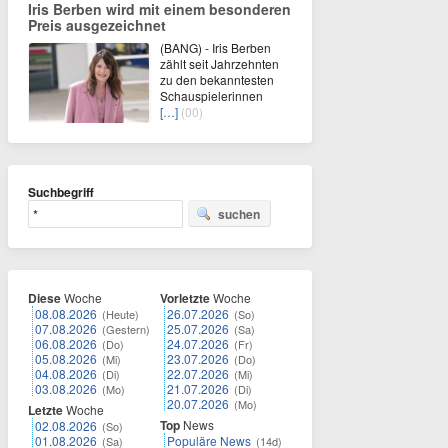
Iris Berben wird mit einem besonderen
Preis ausgezeichnet
(BANG) - Iris Berben
zählt seit Jahrzehnten
zu den bekanntesten
Schauspielerinnen
[…]
(00)
Suchbegriff
suchen
Diese
Woche
Vorletzte
Woche
08.08.2026
26.07.2026
(Heute)
(So)
07.08.2026
25.07.2026
(Gestern)
(Sa)
06.08.2026
24.07.2026
(Do)
(Fr)
05.08.2026
23.07.2026
(Mi)
(Do)
04.08.2026
22.07.2026
(Di)
(Mi)
03.08.2026
21.07.2026
(Mo)
(Di)
20.07.2026
(Mo)
Letzte
Woche
Top
News
02.08.2026
(So)
01.08.2026
Populäre News
(Sa)
(14d)