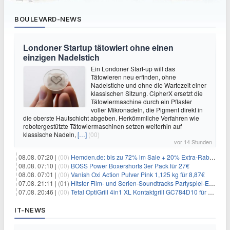
BOULEVARD-NEWS
Londoner Startup tätowiert ohne einen
einzigen Nadelstich
Ein Londoner Start-up will das
Tätowieren neu erfinden, ohne
Nadelstiche und ohne die Wartezeit einer
klassischen Sitzung. CipherX ersetzt die
Tätowiermaschine durch ein Pflaster
voller Mikronadeln, die Pigment direkt in
die oberste Hautschicht abgeben. Herkömmliche Verfahren wie
robotergestützte Tätowiermaschinen setzen weiterhin auf
klassische Nadeln,
[…]
(00)
vor 14 Stunden
08.08. 07:20 |
(00)
Hemden.de: bis zu 72% im Sale + 20% Extra-Rabatt dank Gutschein
08.08. 07:10 |
(00)
BOSS Power Boxershorts 3er Pack für 27€
08.08. 07:01 |
(00)
Vanish Oxi Action Pulver Pink 1,125 kg für 8,87€
07.08. 21:11 |
(01)
Hitster Film- und Serien-Soundtracks Partyspiel-Erweiterung für 6,99€
07.08. 20:46 |
(00)
Tefal OptiGrill 4in1 XL Kontaktgrill GC784D10 für 239,99€
IT-NEWS