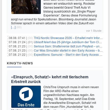
wissen wir erstaunlich wenig. Rockstar
Games bewirbt Grand Theft Auto VI
bislang ausdrücklich als „Single Player
Experience“. Genau diese Formulierung
sorgt nun erneut für Spekulationen. Bloomberg-Journalist Jason
Schreier sprach in einem aktuellen Video über die Zukunft von
[…]
(00)
vor 1 Stunde
08.08. 07:41 |
(00)
THQ Nordic Showcase 2026 – Erhaltet mehr Informationen
07.08. 21:24 |
(01)
Ubisoft feiert das 25-jährige Jubiläum der Tom Clancy’s Ghost Recon-Reihe
07.08. 21:23 |
(00)
Serious Sam: Shatterverse lädt zum Playtest – und erscheint schon bald!
07.08. 21:23 |
(00)
Car Was Simulator startet in den Early Access – bald gehts los!
07.08. 21:22 |
(00)
Expeditions: Samurai – Start in den Early Access ab heute im feudalen Japan
KINO/TV-NEWS
«Einspruch, Schatz!» kehrt mit tierischem
Erbstreit zurück
ChrisTine Urspruch muss in einem neuen
Film der ARD-Reihe einen
ungewöhnlichen Nachlass regeln. Am
Freitag, 18. September, setzt Das Erste
die Anwaltsreihe Einspruch, Schatz! mit
dem neuen Film „Hundeliebe“ fort. Ab