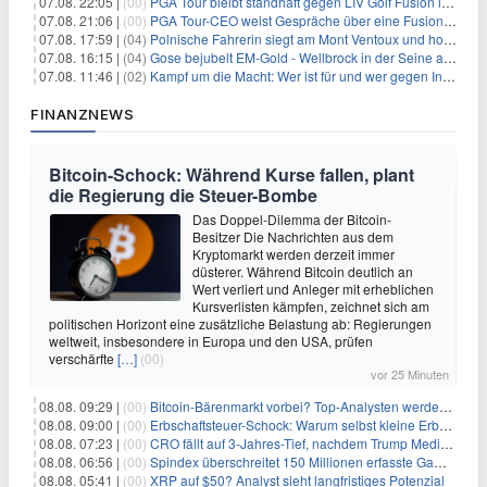
07.08. 22:05 |
(00)
PGA Tour bleibt standhaft gegen LIV Golf Fusion in einem sich wandelnden Sportumfeld
07.08. 21:06 |
(00)
PGA Tour-CEO weist Gespräche über eine Fusion mit LIV Golf zurück und bekräftigt die Wettbewerbslandschaft
07.08. 17:59 |
(04)
Polnische Fahrerin siegt am Mont Ventoux und holt Tour-Gelb
07.08. 16:15 |
(04)
Gose bejubelt EM-Gold - Wellbrock in der Seine ausgebremst
07.08. 11:46 |
(02)
Kampf um die Macht: Wer ist für und wer gegen Infantino?
FINANZNEWS
Bitcoin-Schock: Während Kurse fallen, plant
die Regierung die Steuer-Bombe
Das Doppel-Dilemma der Bitcoin-
Besitzer Die Nachrichten aus dem
Kryptomarkt werden derzeit immer
düsterer. Während Bitcoin deutlich an
Wert verliert und Anleger mit erheblichen
Kursverlisten kämpfen, zeichnet sich am
politischen Horizont eine zusätzliche Belastung ab: Regierungen
weltweit, insbesondere in Europa und den USA, prüfen
verschärfte
[…]
(00)
vor 25 Minuten
08.08. 09:29 |
(00)
Bitcoin-Bärenmarkt vorbei? Top-Analysten werden optimistisch, aber die Geschichte sagt etwas anderes
08.08. 09:00 |
(00)
Erbschaftsteuer-Schock: Warum selbst kleine Erbschaften den Fiskus Millionen kosten
08.08. 07:23 |
(00)
CRO fällt auf 3-Jahres-Tief, nachdem Trump Media zwei große Crypto.com-Deals storniert
08.08. 06:56 |
(00)
Spindex überschreitet 150 Millionen erfasste Gaming-Ereignisse in Echtzeit-Datenpipeline
08.08. 05:41 |
(00)
XRP auf $50? Analyst sieht langfristiges Potenzial