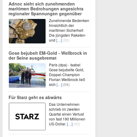
Adnoc sieht sich zunehmenden
maritimen Bedrohungen angesichts
regionaler Spannungen gegenüber
Zunehmende Bedenken
hinsichtlich der
maritimen Sicherheit
Die jüngsten Raketen-
und
[…]
(00)
Gose bejubelt EM-Gold - Wellbrock in
der Seine ausgebremst
Paris (dpa) - Isabel
Gose bejubelte Gold,
Doppel-Champion
Florian Wellbrock ließ
sich
[…]
(04)
Für Starz geht es abwärts
Das Unternehmen
schrieb im zweiten
Quartal einen Verlust
von fast 190 Millionen
US-Dollar.
[…]
(00)