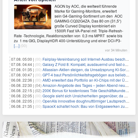
AGON by AOC, die weltweit führende
Marke für Gaming-Monitore, erweitert
sein G4-Gaming-Sortiment um den AOC
GAMING CQ32G4ZA. Das 80 cm (31,5“)
große Curved Display kombiniert ein
1500R Fast VA-Panel mit Triple-Refresh-
Rate -Technologie, Reaktionszeiten von 0,3 ms MPRT sowie bis
zu 1 ms GtG, DisplayHDR 400-Unterstützung und einer DCI-P3-
[…]
(00)
vor 34 Minuten
07.08. 05:00 |
(00)
Fairplay-Vereinbarung soll Internet-Ausbau beschleunigen
07.08. 04:44 |
(00)
Galaxy Z Fold 8: Kompakt, ausdauernd und fast ohne Falte
07.08. 01:35 |
(00)
Atlassian-Aktien steigen, da Umsatzsprung KI-Sorgen dämpft
07.08. 00:47 |
(00)
GPT-4 baut Persönlichkeitsfragebögen aus beliebigen Texten und sagt Antworten voraus
06.08. 22:36 |
(00)
AMD erweitert das Portfolio an KI-Chips mit der Übernahme von Taalas
06.08. 22:30 |
(04)
Amazon-Angebote des Tages – jeden Abend neue Deals zum Stöbern
06.08. 22:15 |
(02)
200€ Bonus für kostenloses Tide Geschäftskundenkonto
06.08. 22:05 |
(00)
Google sieht sich Unsicherheiten gegenüber, da AI-Pionier Jeff Dean seinen Abschied ankündigt
06.08. 22:05 |
(00)
OpenAIs innovative doughnutförmiger Lautsprecher: Ein Game Changer für die Verbrauchertechnologie
06.08. 21:35 |
(00)
SpaceX schaltet hoch: Bau von Erdgaswerken zur Versorgung der Chipfabrik in Texas