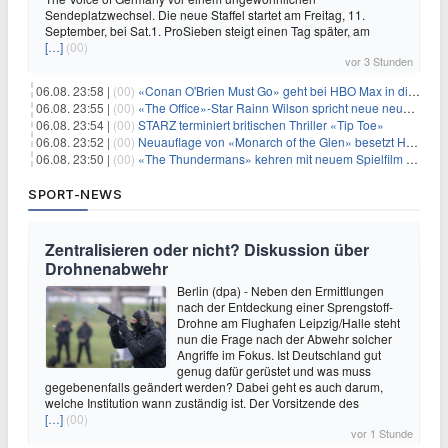
Sendeplatzwechsel. Die neue Staffel startet am Freitag, 11.
September, bei Sat.1. ProSieben steigt einen Tag später, am
[…]
(00)
vor 3 Stunden
06.08. 23:58 |
(00)
«Conan O'Brien Must Go» geht bei HBO Max in die dritte Runde
06.08. 23:55 |
(00)
«The Office»-Star Rainn Wilson spricht neue neuseeländische Serie «Settling»
06.08. 23:54 |
(00)
STARZ terminiert britischen Thriller «Tip Toe»
06.08. 23:52 |
(00)
Neuauflage von «Monarch of the Glen» besetzt Hauptrollen
06.08. 23:50 |
(00)
«The Thundermans» kehren mit neuem Spielfilm zurück
SPORT-NEWS
Zentralisieren oder nicht? Diskussion über
Drohnenabwehr
Berlin (dpa) - Neben den Ermittlungen
nach der Entdeckung einer Sprengstoff-
Drohne am Flughafen Leipzig/Halle steht
nun die Frage nach der Abwehr solcher
Angriffe im Fokus. Ist Deutschland gut
genug dafür gerüstet und was muss
gegebenenfalls geändert werden? Dabei geht es auch darum,
welche Institution wann zuständig ist. Der Vorsitzende des
[…]
(00)
vor 1 Stunde