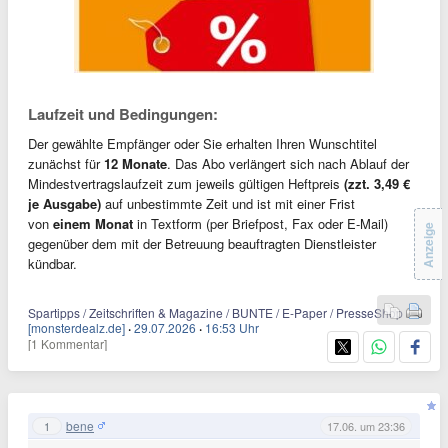
Laufzeit und Bedingungen:
Der gewählte Empfänger oder Sie erhalten Ihren Wunschtitel
zunächst für
12 Monate
. Das Abo verlängert sich nach Ablauf der
Mindestvertragslaufzeit zum jeweils gültigen Heftpreis
(zzt. 3,49 €
je Ausgabe)
auf unbestimmte Zeit und ist mit einer Frist
von
einem Monat
in Textform (per Briefpost, Fax oder E-Mail)
Anzeige
gegenüber dem mit der Betreuung beauftragten Dienstleister
kündbar.
Spartipps / Zeitschriften & Magazine / BUNTE / E-Paper / PresseShop
[monsterdealz.de]
·
29.07.2026
·
16:53 Uhr
[1 Kommentar]
bene
1
17.06. um 23:36