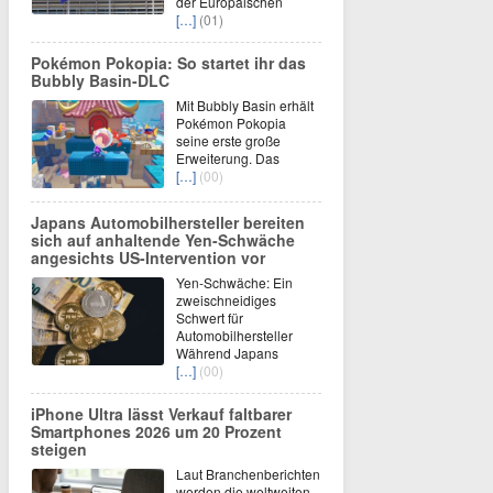
der Europäischen
[…]
(01)
Pokémon Pokopia: So startet ihr das
Bubbly Basin-DLC
Mit Bubbly Basin erhält
Pokémon Pokopia
seine erste große
Erweiterung. Das
[…]
(00)
Japans Automobilhersteller bereiten
sich auf anhaltende Yen-Schwäche
angesichts US-Intervention vor
Yen-Schwäche: Ein
zweischneidiges
Schwert für
Automobilhersteller
Während Japans
[…]
(00)
iPhone Ultra lässt Verkauf faltbarer
Smartphones 2026 um 20 Prozent
steigen
Laut Branchenberichten
werden die weltweiten