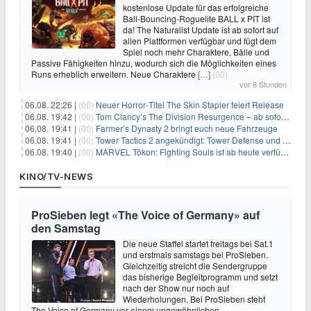
kostenlose Update für das erfolgreiche
Ball-Bouncing-Roguelite BALL x PIT ist
da! The Naturalist Update ist ab sofort auf
allen Plattformen verfügbar und fügt dem
Spiel noch mehr Charaktere, Bälle und
Passive Fähigkeiten hinzu, wodurch sich die Möglichkeiten eines
Runs erheblich erweitern. Neue Charaktere
[…]
(00)
vor 8 Stunden
06.08. 22:26 |
(00)
Neuer Horror‑Titel The Skin Stapler feiert Release
06.08. 19:42 |
(00)
Tom Clancy’s The Division Resurgence – ab sofort für euch verfügbar
06.08. 19:41 |
(00)
Farmer’s Dynasty 2 bringt euch neue Fahrzeuge
06.08. 19:41 |
(00)
Tower Tactics 2 angekündigt: Tower Defense und Deckbuilding Kombo kehrt zurück
06.08. 19:40 |
(00)
MARVEL Tōkon: Fighting Souls ist ab heute verfügbar
KINO/TV-NEWS
ProSieben legt «The Voice of Germany» auf
den Samstag
Die neue Staffel startet freitags bei Sat.1
und erstmals samstags bei ProSieben.
Gleichzeitig streicht die Sendergruppe
das bisherige Begleitprogramm und setzt
nach der Show nur noch auf
Wiederholungen. Bei ProSieben steht
The Voice of Germany vor einem ungewöhnlichen