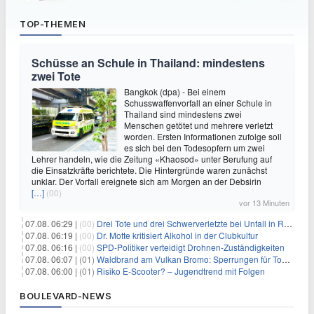
TOP-THEMEN
Schüsse an Schule in Thailand: mindestens
zwei Tote
Bangkok (dpa) - Bei einem
Schusswaffenvorfall an einer Schule in
Thailand sind mindestens zwei
Menschen getötet und mehrere verletzt
worden. Ersten Informationen zufolge soll
es sich bei den Todesopfern um zwei
Lehrer handeln, wie die Zeitung «Khaosod» unter Berufung auf
die Einsatzkräfte berichtete. Die Hintergründe waren zunächst
unklar. Der Vorfall ereignete sich am Morgen an der Debsirin
[…]
(00)
vor 13 Minuten
07.08. 06:29 |
(00)
Drei Tote und drei Schwerverletzte bei Unfall in Rheinland-Pfalz
07.08. 06:19 |
(00)
Dr. Motte kritisiert Alkohol in der Clubkultur
07.08. 06:16 |
(00)
SPD-Politiker verteidigt Drohnen-Zuständigkeiten
07.08. 06:07 |
(01)
Waldbrand am Vulkan Bromo: Sperrungen für Touristen
07.08. 06:00 |
(01)
Risiko E-Scooter? – Jugendtrend mit Folgen
BOULEVARD-NEWS