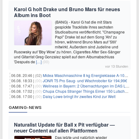
Karol G holt Drake und Bruno Mars für neues
Album ins Boot
(BANG) - Karol G hat die mit Stars
gespickte Trackliste ihres sechsten
Studioalbums veröffentlicht. "Champagne
Papi" Drake ist auf dem Song 'Ahí' zu
hören, während Bruno Mars auf 'Still'
mitwirkt. Außerdem sind Judeline und
Rusowsky auf 'Bby Wow' zu hören. Cigarettes After Sex-Sänger
und Gitarrist Greg Gonzalez spielt auf dem Albumabschluss
'Después de
[…]
(00)
vor 13 Stunden
06.08. 20:46 |
(02)
Midea Waschmaschine 8 kg Energieklasse A-10% 1400 U/Min für 289,97€
06.08. 18:33 |
(00)
JONR T5 Pro Saug- und Wischroboter für 194,99€
06.08. 17:47 |
(00)
Wellness in Bayern: 2 Übernachtungen im DAS LUDWIG Sports Resort inkl. HP + Wellness ab 174€ p.P.
06.08. 17:02 |
(00)
Chupa Chups Stranger Things Eimer 150 Lutscher für 21,95€
06.08. 17:00 |
(00)
Daisy Lowe bringt ihr zweites Kind zur Welt
GAMING-NEWS
Naturalist Update für Ball x Pit verfügbar —
neuer Content auf allen Plattformen
Das letzte und natürlich wieder