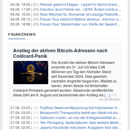
06.08. 18:00 |
(01)
Pienaar gewinnt Etappe - Lippert im Sprint chancenlos
06.08. 17:05 |
(03)
Infantino räumt Fehler ein - UEFA: Ändert nichts an Boykott
06.08. 16:05 |
(02)
Real-Wechsel fix: Diomande ist Leipzigs Rekordtransfer
06.08. 09:12 |
(03)
Frauen-Tour erklimmt Mythos Ventoux: «Können alles schaffen»
05.08. 18:08 |
(03)
Frauen-Tour: Niedermaier nun Vierte der Gesamtwertung
FINANZNEWS
Anstieg der aktiven Bitcoin-Adressen nach
Coldcard-Panik
Die Anzahl der aktiven Bitcoin-Adressen
erreichte am 31. Juli mit etwa 0,98
Millionen pro Tag den höchsten Stand
seit Dezember 2024. Dies geschah,
nachdem Angreifer begannen, Wallets zu
leeren, deren Seeds mit fehlerhafter
Coldcard-Firmware generiert wurden. Glassnode veröffentlichte
diese Zahl am 6. August und bezeichnete den Anstieg als
[…]
(00)
vor 22 Minuten
07.08. 03:05 |
(00)
Fujifilms Gewinnenttäuschung löst historischen Kursrückgang aus
07.08. 03:05 |
(00)
BlossomHill Therapeutics betritt den Markt mit einem IPO-Boost von 150 Millionen Dollar
07.08. 02:35 |
(00)
Optionen nutzen, um von der Ertragsvolatilität zu profitieren
07.08. 02:35 |
(00)
Yen-Rückgang: Spekulationen über weitere Marktinterventionen nehmen zu
07.08. 02:05 |
(00)
Japans Haushalte reduzieren Ausgaben trotz steigender Löhne: Ein Warnsignal für das Wachstum