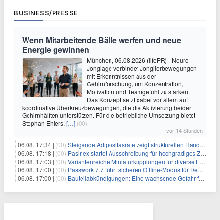
BUSINESS/PRESSE
Wenn Mitarbeitende Bälle werfen und neue
Energie gewinnen
München, 06.08.2026 (lifePR) - Neuro-
Jonglage verbindet Jonglierbewegungen
mit Erkenntnissen aus der
Gehirnforschung, um Konzentration,
Motivation und Teamgefühl zu stärken.
Das Konzept setzt dabei vor allem auf
koordinative Überkreuzbewegungen, die die Aktivierung beider
Gehirnhälften unterstützen. Für die betriebliche Umsetzung bietet
Stephan Ehlers,
[…]
(00)
vor 14 Stunden
06.08. 17:34 |
(00)
Steigende Adipositasrate zeigt strukturellen Handlungsbedarf bei der Ernährung schulpflichtiger Kinder
06.08. 17:18 |
(00)
Pasinex startet Ausschreibung für hochgradiges Zinksulfidkonzentrat mit Germanium- und Silbergehalten und stellt ein Betriebsupdate bereit
06.08. 17:03 |
(00)
Variantenreiche Miniaturkupplungen für diverse Einsatzbereiche
06.08. 17:00 |
(00)
Passwork 7.7 führt sicheren Offline-Modus für Desktop- und Mobile-Apps ein
06.08. 17:00 |
(00)
Bauteilabkündigungen: Eine wachsende Gefahr für industrielle Elektroniksysteme