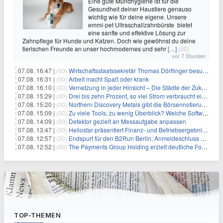
Eine gute Mundhygiene ist für die
Gesundheit deiner Haustiere genauso
wichtig wie für deine eigene. Unsere
emmi-pet Ultraschallzahnbürste bietet
eine sanfte und effektive Lösung zur
Zahnpflege für Hunde und Katzen. Doch wie gewöhnst du deine
tierischen Freunde an unser hochmodernes und sehr
[…]
(00)
vor 7 Stunden
07.08. 16:47 |
(00)
Wirtschaftsstaatssekretär Thomas Dörflinger besucht Handwerksbetrieb im Kammerbezirk Freiburg
07.08. 16:31 |
(00)
Arbeit macht Spaß oder krank
07.08. 16:10 |
(00)
Vernetzung in jeder Hinsicht – Die Städte der Zukunft sind grün-blau
07.08. 15:29 |
(00)
Drei bis zehn Prozent, so viel Strom verbraucht ein Aufzug im Gebäude
07.08. 15:20 |
(00)
Northern Discovery Metals gibt die Börsennotierung an der Frankfurter Wertpapierbörse bekannt
07.08. 15:09 |
(00)
Zu viele Tools, zu wenig Überblick? Welche Software IT-Dienstleister wirklich brauchen
07.08. 14:09 |
(00)
Detektor gezielt an Messaufgabe anpassen
07.08. 13:47 |
(00)
Heliostar präsentiert Finanz- und Betriebsergebnis für das zweite Quartal 2026 mit Goldproduktion und Barreserven in Rekordhöhe
07.08. 12:57 |
(00)
Endspurt für den B2Run Berlin: Anmeldeschluss am 26. August
07.08. 12:52 |
(00)
The Payments Group Holding erzielt deutliche Fortschritte bei ihren AI-Projekten
TOP-THEMEN