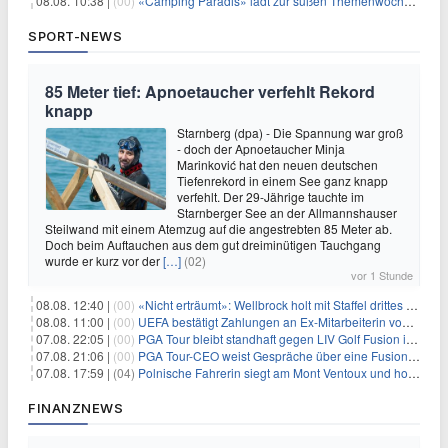
08.08. 10:38 |
(00)
«Camping Paradis» lädt zur süßen Themenwoche ein
SPORT-NEWS
85 Meter tief: Apnoetaucher verfehlt Rekord
knapp
Starnberg (dpa) - Die Spannung war groß
- doch der Apnoetaucher Minja
Marinković hat den neuen deutschen
Tiefenrekord in einem See ganz knapp
verfehlt. Der 29-Jährige tauchte im
Starnberger See an der Allmannshauser
Steilwand mit einem Atemzug auf die angestrebten 85 Meter ab.
Doch beim Auftauchen aus dem gut dreiminütigen Tauchgang
wurde er kurz vor der
[…]
(02)
vor 1 Stunde
08.08. 12:40 |
(00)
«Nicht erträumt»: Wellbrock holt mit Staffel drittes EM-Gold
08.08. 11:00 |
(00)
UEFA bestätigt Zahlungen an Ex-Mitarbeiterin von Infantino
07.08. 22:05 |
(00)
PGA Tour bleibt standhaft gegen LIV Golf Fusion in einem sich wandelnden Sportumfeld
07.08. 21:06 |
(00)
PGA Tour-CEO weist Gespräche über eine Fusion mit LIV Golf zurück und bekräftigt die Wettbewerbslandschaft
07.08. 17:59 |
(04)
Polnische Fahrerin siegt am Mont Ventoux und holt Tour-Gelb
FINANZNEWS