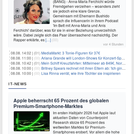
(BANG) - Anna-Maria Ferchichi würde
Fremdgehen verzeihen – woanders zieht
sie jedoch eine klare Grenze.
Gemeinsam mit Ehemann Bushido
sprach die Influencerin in ihrem Podcast
'Im Bett mit Anna-Maria und Anis
Ferchichi' darüber, was für sie in einer Beziehung unverzeihlich
wäre. Dabei zeigte sich das Paar überraschend nachsichtig. Der
Rapper erklärte, es
[…]
(00)
vor 4 Stunden
08.08. 14:02 |
(01)
MediaMarkt: 3 Tonie-Figuren für 37€
08.08. 11:00 |
(00)
Ariana Grande will London-Shows für Konzert-Special filmen
08.08. 10:42 |
(01)
Mein Schiff Kreuzfahrten: Mittelmeer ab 849€, Norwegen ab 999€ p.P.
08.08. 10:00 |
(00)
Britney Spears rechnet mit ihren Eltern ab: 'Ich ging zwei Monate lang auf die Knie und weinte'
08.08. 10:00 |
(00)
Lisa Rinna verrät, wie ihre Töchter sie inspirieren
IT-NEWS
Apple beherrscht 65 Prozent des globalen
Premium-Smartphone-Marktes
Im ersten Halbjahr 2026 hat Apple laut
aktuellen Daten von Counterpoint
Research stolze 65 Prozent des
weltweiten Marktes für Premium-
Smartphones erobert. Vor allem die hohe