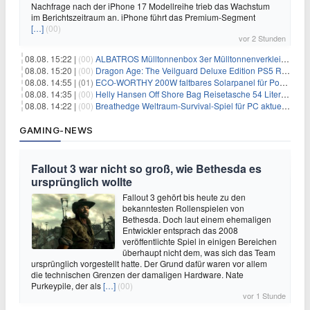
Nachfrage nach der iPhone 17 Modellreihe trieb das Wachstum
im Berichtszeitraum an. iPhone führt das Premium-Segment
[…]
(00)
vor 2 Stunden
08.08. 15:22 |
(00)
ALBATROS Mülltonnenbox 3er Mülltonnenverkleidung aus Metall für 577,15€
08.08. 15:20 |
(00)
Dragon Age: The Veilguard Deluxe Edition PS5 Rollenspiel für 13,76€
08.08. 14:55 |
(01)
ECO-WORTHY 200W faltbares Solarpanel für Powerstation & Camping für 123,99€
08.08. 14:35 |
(00)
Helly Hansen Off Shore Bag Reisetasche 54 Liter für 29,99€
08.08. 14:22 |
(00)
Breathedge Weltraum-Survival-Spiel für PC aktuell kostenlos bei Steam
GAMING-NEWS
Fallout 3 war nicht so groß, wie Bethesda es
ursprünglich wollte
Fallout 3 gehört bis heute zu den
bekanntesten Rollenspielen von
Bethesda. Doch laut einem ehemaligen
Entwickler entsprach das 2008
veröffentlichte Spiel in einigen Bereichen
überhaupt nicht dem, was sich das Team
ursprünglich vorgestellt hatte. Der Grund dafür waren vor allem
die technischen Grenzen der damaligen Hardware. Nate
Purkeypile, der als
[…]
(00)
vor 1 Stunde