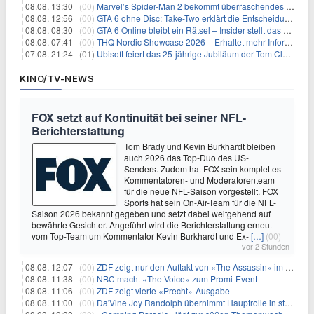
08.08. 13:30 |
(00)
Marvel’s Spider-Man 2 bekommt überraschendes PS5-Update mit gewünschter Komfortfunktion
08.08. 12:56 |
(00)
GTA 6 ohne Disc: Take-Two erklärt die Entscheidung für Download-Codes
08.08. 08:30 |
(00)
GTA 6 Online bleibt ein Rätsel – Insider stellt das neue Gerücht klar
08.08. 07:41 |
(00)
THQ Nordic Showcase 2026 – Erhaltet mehr Informationen
07.08. 21:24 |
(01)
Ubisoft feiert das 25-jährige Jubiläum der Tom Clancy’s Ghost Recon-Reihe
KINO/TV-NEWS
FOX setzt auf Kontinuität bei seiner NFL-
Berichterstattung
Tom Brady und Kevin Burkhardt bleiben
auch 2026 das Top-Duo des US-
Senders. Zudem hat FOX sein komplettes
Kommentatoren- und Moderatorenteam
für die neue NFL-Saison vorgestellt. FOX
Sports hat sein On-Air-Team für die NFL-
Saison 2026 bekannt gegeben und setzt dabei weitgehend auf
bewährte Gesichter. Angeführt wird die Berichterstattung erneut
vom Top-Team um Kommentator Kevin Burkhardt und Ex-
[…]
(00)
vor 2 Stunden
08.08. 12:07 |
(00)
ZDF zeigt nur den Auftakt von «The Assassin» im Fernsehen
08.08. 11:38 |
(00)
NBC macht «The Voice» zum Promi-Event
08.08. 11:06 |
(00)
ZDF zeigt vierte «Precht»-Ausgabe
08.08. 11:00 |
(00)
Da'Vine Joy Randolph übernimmt Hauptrolle in starbesetzter schwarzer Komödie