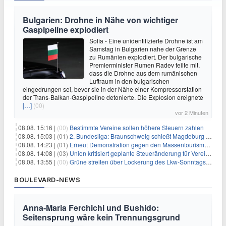
Bulgarien: Drohne in Nähe von wichtiger
Gaspipeline explodiert
Sofia - Eine unidentifizierte Drohne ist am
Samstag in Bulgarien nahe der Grenze
zu Rumänien explodiert. Der bulgarische
Premierminister Rumen Radev teilte mit,
dass die Drohne aus dem rumänischen
Luftraum in den bulgarischen
eingedrungen sei, bevor sie in der Nähe einer Kompressorstation
der Trans-Balkan-Gaspipeline detonierte. Die Explosion ereignete
[…]
(00)
vor 2 Minuten
08.08. 15:16 |
(00)
Bestimmte Vereine sollen höhere Steuern zahlen
08.08. 15:03 |
(01)
2. Bundesliga: Braunschweig schießt Magdeburg ab
08.08. 14:23 |
(01)
Erneut Demonstration gegen den Massentourismus auf Mallorca
08.08. 14:08 |
(03)
Union kritisiert geplante Steueränderung für Vereine
08.08. 13:55 |
(00)
Grüne streiten über Lockerung des Lkw-Sonntagsfahrverbots
BOULEVARD-NEWS
Anna-Maria Ferchichi und Bushido:
Seitensprung wäre kein Trennungsgrund