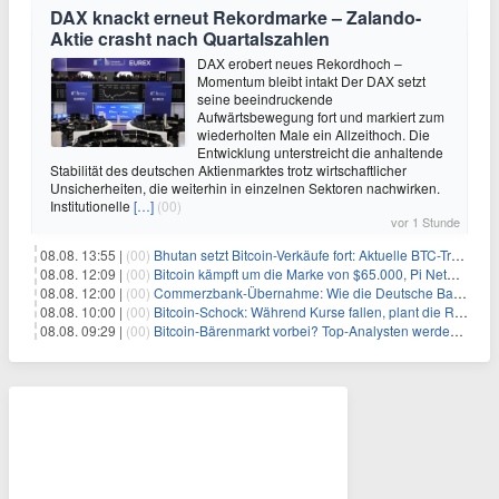
DAX knackt erneut Rekordmarke – Zalando-
Aktie crasht nach Quartalszahlen
DAX erobert neues Rekordhoch –
Momentum bleibt intakt Der DAX setzt
seine beeindruckende
Aufwärtsbewegung fort und markiert zum
wiederholten Male ein Allzeithoch. Die
Entwicklung unterstreicht die anhaltende
Stabilität des deutschen Aktienmarktes trotz wirtschaftlicher
Unsicherheiten, die weiterhin in einzelnen Sektoren nachwirken.
Institutionelle
[…]
(00)
vor 1 Stunde
08.08. 13:55 |
(00)
Bhutan setzt Bitcoin-Verkäufe fort: Aktuelle BTC-Transaktionen
08.08. 12:09 |
(00)
Bitcoin kämpft um die Marke von $65.000, Pi Network gewinnt an Unterstützung
08.08. 12:00 |
(00)
Commerzbank-Übernahme: Wie die Deutsche Bank im Schatten zum großen Gewinner wird
08.08. 10:00 |
(00)
Bitcoin-Schock: Während Kurse fallen, plant die Regierung die Steuer-Bombe
08.08. 09:29 |
(00)
Bitcoin-Bärenmarkt vorbei? Top-Analysten werden optimistisch, aber die Geschichte sagt etwas anderes