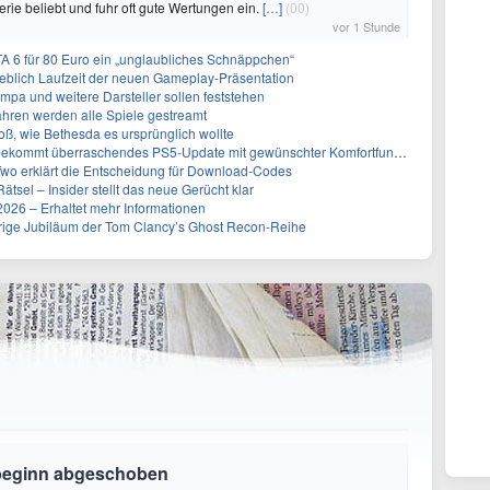
 Serie beliebt und fuhr oft gute Wertungen ein.
[…]
(00)
vor 1 Stunde
A 6 für 80 Euro ein „unglaubliches Schnäppchen“
geblich Laufzeit der neuen Gameplay-Präsentation
Impa und weitere Darsteller sollen feststehen
ahren werden alle Spiele gestreamt
roß, wie Bethesda es ursprünglich wollte
ekommt überraschendes PS5-Update mit gewünschter Komfortfunktion
Two erklärt die Entscheidung für Download-Codes
Rätsel – Insider stellt das neue Gerücht klar
26 – Erhaltet mehr Informationen
ährige Jubiläum der Tom Clancy’s Ghost Recon-Reihe
sbeginn abgeschoben