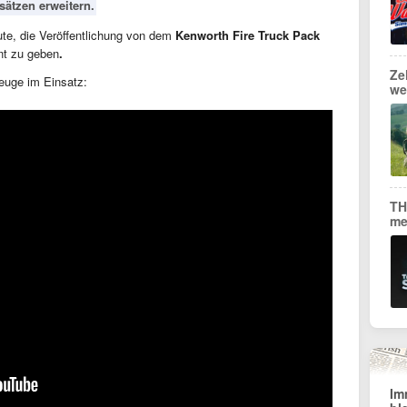
sätzen erweitern.
ute, die Veröffentlichung von dem
Kenworth Fire Truck Pack
t zu geben
.
Ze
zeuge im Einsatz:
we
TH
me
Im