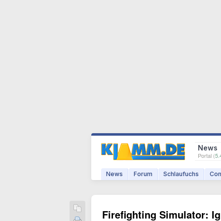
News
Portal (
5.
News
Forum
Schlaufuchs
Com
Firefighting Simulator: Ig