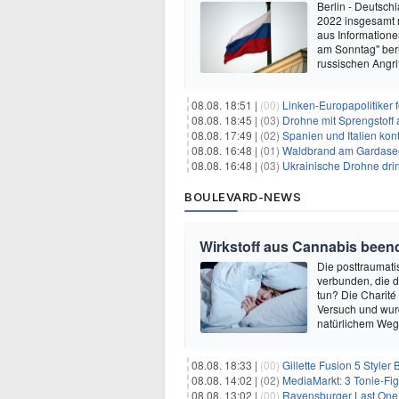
Berlin - Deutsch
2022 insgesamt 
aus Informatione
am Sonntag" ber
russischen Angri
08.08. 18:51 |
(00)
Linken-Europapolitiker 
08.08. 18:45 |
(03)
Drohne mit Sprengstoff
08.08. 17:49 |
(02)
Spanien und Italien kont
08.08. 16:48 |
(01)
Waldbrand am Gardasee
08.08. 16:48 |
(03)
Ukrainische Drohne drin
BOULEVARD-NEWS
Wirkstoff aus Cannabis beend
Die posttraumati
verbunden, die 
tun? Die Charité
Versuch und wurd
natürlichem Weg 
08.08. 18:33 |
(00)
Gillette Fusion 5 Styler
08.08. 14:02 |
(02)
MediaMarkt: 3 Tonie-Fig
08.08. 13:02 |
(00)
Ravensburger Last One 