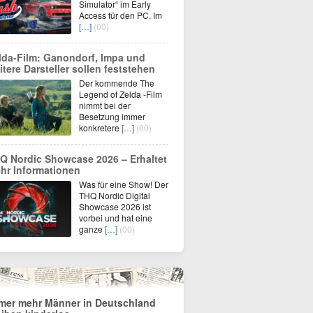
Simulator“ im Early
Access für den PC. Im
[…]
(00)
lda-Film: Ganondorf, Impa und
itere Darsteller sollen feststehen
Der kommende The
Legend of Zelda -Film
nimmt bei der
Besetzung immer
konkretere
[…]
(00)
Q Nordic Showcase 2026 – Erhaltet
hr Informationen
Was für eine Show! Der
THQ Nordic Digital
Showcase 2026 ist
vorbei und hat eine
ganze
[…]
(00)
mer mehr Männer in Deutschland