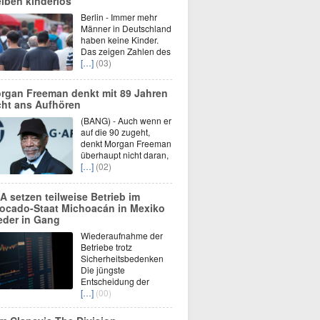
eiben kinderlos
Berlin - Immer mehr
Männer in Deutschland
haben keine Kinder.
Das zeigen Zahlen des
[…]
(03)
rgan Freeman denkt mit 89 Jahren
cht ans Aufhören
(BANG) - Auch wenn er
auf die 90 zugeht,
denkt Morgan Freeman
überhaupt nicht daran,
[…]
(02)
A setzen teilweise Betrieb im
ocado-Staat Michoacán in Mexiko
eder in Gang
Wiederaufnahme der
Betriebe trotz
Sicherheitsbedenken
Die jüngste
Entscheidung der
[…]
(00)