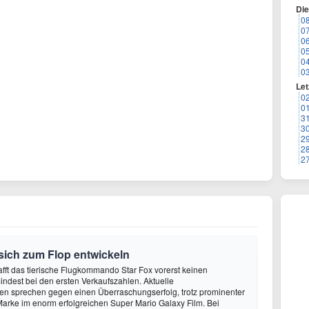
Di
0
0
0
0
0
0
Let
0
0
3
3
2
2
2
 sich zum Flop entwickeln
afft das tierische Flugkommando Star Fox vorerst keinen
ndest bei den ersten Verkaufszahlen. Aktuelle
en sprechen gegen einen Überraschungserfolg, trotz prominenter
Marke im enorm erfolgreichen Super Mario Galaxy Film. Bei