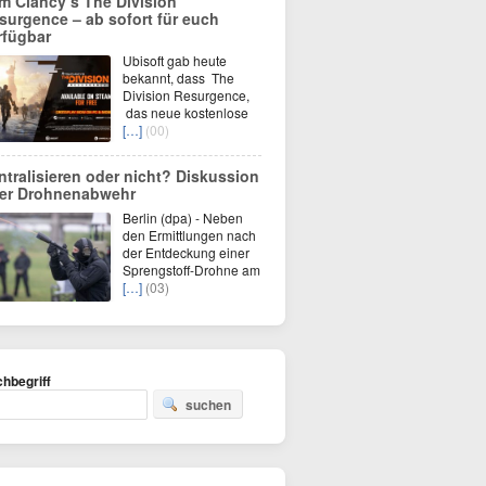
m Clancy’s The Division
surgence – ab sofort für euch
rfügbar
Ubisoft gab heute
bekannt, dass The
Division Resurgence,
das neue kostenlose
[…]
(00)
ntralisieren oder nicht? Diskussion
er Drohnenabwehr
Berlin (dpa) - Neben
den Ermittlungen nach
der Entdeckung einer
Sprengstoff-Drohne am
[…]
(03)
hbegriff
suchen