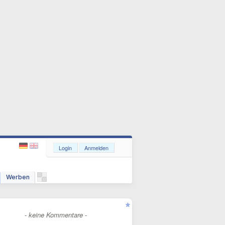
Login
Anmelden
Werben
- keine Kommentare -