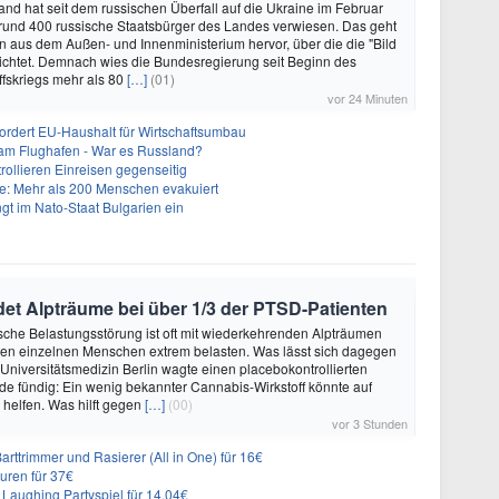
land hat seit dem russischen Überfall auf die Ukraine im Februar
rund 400 russische Staatsbürger des Landes verwiesen. Das geht
n aus dem Außen- und Innenministerium hervor, über die die "Bild
ichtet. Demnach wies die Bundesregierung seit Beginn des
ffskriegs mehr als 80
[…]
(01)
vor 24 Minuten
fordert EU-Haushalt für Wirtschaftsumbau
 am Flughafen - War es Russland?
rollieren Einreisen gegenseitig
: Mehr als 200 Menschen evakuiert
gt im Nato-Staat Bulgarien ein
et Alpträume bei über 1/3 der PTSD-Patienten
sche Belastungsstörung ist oft mit wiederkehrenden Alpträumen
den einzelnen Menschen extrem belasten. Was lässt sich dagegen
 Universitätsmedizin Berlin wagte einen placebokontrollierten
e fündig: Ein wenig bekannter Cannabis-Wirkstoff könnte auf
helfen. Was hilft gegen
[…]
(00)
vor 3 Stunden
 Barttrimmer und Rasierer (All in One) für 16€
uren für 37€
Laughing Partyspiel für 14,04€