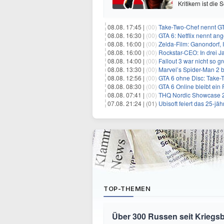
Kritikern ist die
08.08. 17:45 |
(00)
Take-Two-Chef nennt GT
08.08. 16:30 |
(00)
GTA 6: Netflix nennt an
08.08. 16:00 |
(00)
Zelda-Film: Ganondorf, 
08.08. 16:00 |
(00)
Rockstar-CEO: In drei J
08.08. 14:00 |
(00)
Fallout 3 war nicht so g
08.08. 13:30 |
(00)
Marvel’s Spider-Man 2 b
08.08. 12:56 |
(00)
GTA 6 ohne Disc: Take-
08.08. 08:30 |
(00)
GTA 6 Online bleibt ein 
08.08. 07:41 |
(00)
THQ Nordic Showcase 20
07.08. 21:24 |
(01)
Ubisoft feiert das 25-j
TOP-THEMEN
Über 300 Russen seit Krieg