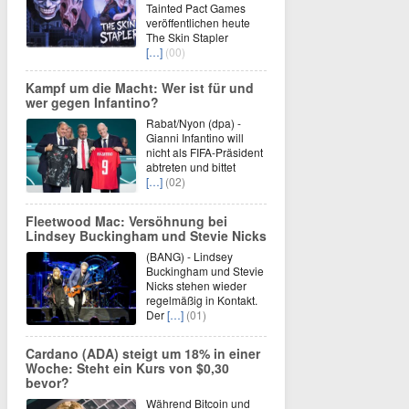
Tainted Pact Games
veröffentlichen heute
The Skin Stapler
[…]
(00)
Kampf um die Macht: Wer ist für und
wer gegen Infantino?
Rabat/Nyon (dpa) -
Gianni Infantino will
nicht als FIFA-Präsident
abtreten und bittet
[…]
(02)
Fleetwood Mac: Versöhnung bei
Lindsey Buckingham und Stevie Nicks
(BANG) - Lindsey
Buckingham und Stevie
Nicks stehen wieder
regelmäßig in Kontakt.
Der
[…]
(01)
Cardano (ADA) steigt um 18% in einer
Woche: Steht ein Kurs von $0,30
bevor?
Während Bitcoin und