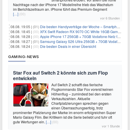
Nachfrage nach der iPhone 17 Modellreihe trieb das Wachstum
im Berichtszeitraum an. iPhone führt das Premium-Segment
[…]
(00)
vor 6 Stunden
08.08. 19:05 |
(01)
Die besten Handyverträge der Woche – Smartphone-Tarife & SIM-Only im Überblick
08.08. 18:45 |
(00)
XFX Swift Radeon RX 9070 OC White 16GB Gaming-Grafikkarte für 579€
08.08. 18:28 |
(00)
Apple iPhone 17 256GB + 70GB Vodafone-Netz für 34,99€/Monat (effektiv 6,41€/Monat)
08.08. 18:27 |
(01)
Samsung Galaxy S26 Ultra 256GB + 70GB Vodafone-Netz für 34,99€/Monat (effektiv 4,74€/Monat)
08.08. 18:24 |
(00)
Die besten Deals in einer Übersicht
GAMING-NEWS
Star Fox auf Switch 2 könnte sich zum Flop
entwickeln
Auf Switch 2 schafft das tierische
Flugkommando Star Fox vorerst keinen
Höhenflug – zumindest bei den ersten
Verkaufszahlen. Aktuelle
Chartplatzierungen sprechen gegen
einen Überraschungserfolg, trotz
prominenter Platzierung der Marke im enorm erfolgreichen Super
Mario Galaxy Film. Bei Kritikern ist die Serie beliebt und fuhr oft
gute Wertungen ein.
[…]
(00)
vor 1 Stunde