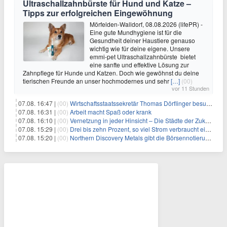
Ultraschallzahnbürste für Hund und Katze –
Tipps zur erfolgreichen Eingewöhnung
Mörfelden-Walldorf, 08.08.2026 (lifePR) -
Eine gute Mundhygiene ist für die
Gesundheit deiner Haustiere genauso
wichtig wie für deine eigene. Unsere
emmi-pet Ultraschallzahnbürste bietet
eine sanfte und effektive Lösung zur
Zahnpflege für Hunde und Katzen. Doch wie gewöhnst du deine
tierischen Freunde an unser hochmodernes und sehr
[…]
(00)
vor 11 Stunden
07.08. 16:47 |
(00)
Wirtschaftsstaatssekretär Thomas Dörflinger besucht Handwerksbetrieb im Kammerbezirk Freiburg
07.08. 16:31 |
(00)
Arbeit macht Spaß oder krank
07.08. 16:10 |
(00)
Vernetzung in jeder Hinsicht – Die Städte der Zukunft sind grün-blau
07.08. 15:29 |
(00)
Drei bis zehn Prozent, so viel Strom verbraucht ein Aufzug im Gebäude
07.08. 15:20 |
(00)
Northern Discovery Metals gibt die Börsennotierung an der Frankfurter Wertpapierbörse bekannt