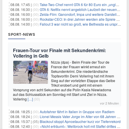
08.08. 17:45 |
(00)
Take-Two-Chef nennt GTA 6 für 80 Euro ein „unglaubliches Schnäppchen“
08.08. 16:30 |
(00)
GTA 6: Netflix nennt angeblich Laufzeit der neuen Gameplay-Präsentation
08.08. 16:00 |
(00)
Zelda-Film: Ganondorf, Impa und weitere Darsteller sollen feststehen
08.08. 16:00 |
(00)
Rockstar-CEO: In drei Jahren werden alle Spiele gestreamt
08.08. 14:00 |
(00)
Fallout 3 war nicht so groß, wie Bethesda es ursprünglich wollte
SPORT-NEWS
Frauen-Tour vor Finale mit Sekundenkrimi:
Vollering in Gelb
Nizza (dpa) - Beim Finale der Tour de
France der Frauen winkt erneut ein
Sekundenkrimi. Die niederländische
Topfavoritin Demi Vollering hat mit ihrem
Sieg auf der vorletzten Etappe das Gelbe
Trikot erobert und geht mit einem
Vorsprung von acht Sekunden auf die Polin Kasia Niewiadoma
auf das Schlussstück am Sonntag mit Start und Ziel in Nizza.
Vollering
[…]
(00)
vor 2 Minuten
08.08. 18:25 |
(00)
Autofahrer fährt in Italien in Gruppe von Radlern
08.08. 18:24 |
(00)
Lionel Messis Vater Jorge im Alter von 68 Jahren gestorben
08.08. 15:37 |
(05)
Blackout stoppt Apnoetaucher kurz vor Tiefenrekord
08.08. 12:40 |
(00)
«Nicht erträumt»: Wellbrock holt mit Staffel drittes EM-Gold