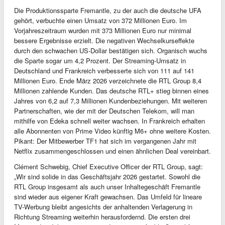
Die Produktionssparte Fremantle, zu der auch die deutsche UFA
gehört, verbuchte einen Umsatz von 372 Millionen Euro. Im
Vorjahreszeitraum wurden mit 373 Millionen Euro nur minimal
bessere Ergebnisse erzielt. Die negativen Wechselkurseffekte
durch den schwachen US-Dollar bestätigen sich. Organisch wuchs
die Sparte sogar um 4,2 Prozent. Der Streaming-Umsatz in
Deutschland und Frankreich verbesserte sich von 111 auf 141
Millionen Euro. Ende März 2026 verzeichnete die RTL Group 8,4
Millionen zahlende Kunden. Das deutsche RTL+ stieg binnen eines
Jahres von 6,2 auf 7,3 Millionen Kundenbeziehungen. Mit weiteren
Partnerschaften, wie der mit der Deutschen Telekom, will man
mithilfe von Edeka schnell weiter wachsen. In Frankreich erhalten
alle Abonnenten von Prime Video künftig M6+ ohne weitere Kosten.
Pikant: Der Mitbewerber TF1 hat sich im vergangenen Jahr mit
Netflix zusammengeschlossen und einen ähnlichen Deal vereinbart.
Clément Schwebig, Chief Executive Officer der RTL Group, sagt:
„Wir sind solide in das Geschäftsjahr 2026 gestartet. Sowohl die
RTL Group insgesamt als auch unser Inhaltegeschäft Fremantle
sind wieder aus eigener Kraft gewachsen. Das Umfeld für lineare
TV-Werbung bleibt angesichts der anhaltenden Verlagerung in
Richtung Streaming weiterhin herausfordernd. Die ersten drei