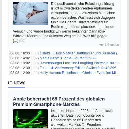
Die posttraumatische Belastungsstörung
ist oft mit wiederkehrenden Alpträumen
verbunden, die den einzelnen Menschen
extrem belasten. Was lässt sich dagegen
tun? Die Charité Universitätsmedizin
Berlin wagte einen placebokontrollierten
Versuch und wurde fündig: Ein wenig bekannter Cannabis-
Wirkstoff könnte auf natürlichem Weg helfen. Was hilft gegen
[…]
(00)
vor 3 Stunden
08.08. 18:33 |
(00)
Gillette Fusion 5 Styler Barttrimmer und Rasierer (All in One) für 16€
08.08. 14:02 |
(02)
MediaMarkt: 3 Tonie-Figuren für 37€
08.08. 13:02 |
(00)
Ravensburger Last One Laughing Partyspiel für 14,04€
08.08. 12:30 |
(00)
Fallout 4: Anniversary Edition Switch 2 für 42,39€
08.08. 12:00 |
(00)
Helly Hansen Reisetasche Chelsea Evolution MID 54L für 29,99€
IT-NEWS
Apple beherrscht 65 Prozent des globalen
Premium-Smartphone-Marktes
Im ersten Halbjahr 2026 hat Apple laut
aktuellen Daten von Counterpoint
Research stolze 65 Prozent des
weltweiten Marktes für Premium-
Smartphones erobert. Vor allem die hohe