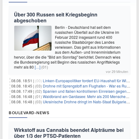
Über 300 Russen seit Kriegsbeginn
abgeschoben
Berlin - Deutschland hat seit dem
russischen Überfall auf die Ukraine im
Februar 2022 insgesamt rund 400
russische Staatsbürger des Landes
verwiesen. Das geht aus Informationen
aus dem Außen- und Innenministerium
hervor, über die die "Bild am Sonntag" berichtet. Demnach wies
die Bundesregierung seit Beginn des russischen Angriffskriegs
mehr als 80
[…]
(01)
vor 29 Minuten
08.08. 18:51 |
(00)
Linken-Europapolitiker fordert EU-Haushalt für Wirtschaftsumbau
08.08. 18:45 |
(03)
Drohne mit Sprengstoff am Flughafen - War es Russland?
08.08. 17:49 |
(02)
Spanien und Italien kontrollieren Einreisen gegenseitig
08.08. 16:48 |
(01)
Waldbrand am Gardasee: Mehr als 200 Menschen evakuiert
08.08. 16:48 |
(03)
Ukrainische Drohne dringt im Nato-Staat Bulgarien ein
BOULEVARD-NEWS
Wirkstoff aus Cannabis beendet Alpträume bei
über 1/3 der PTSD-Patienten