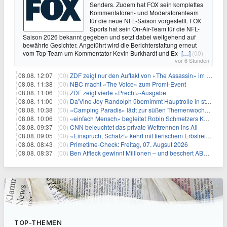
Senders. Zudem hat FOX sein komplettes
Kommentatoren- und Moderatorenteam
für die neue NFL-Saison vorgestellt. FOX
Sports hat sein On-Air-Team für die NFL-
Saison 2026 bekannt gegeben und setzt dabei weitgehend auf
bewährte Gesichter. Angeführt wird die Berichterstattung erneut
vom Top-Team um Kommentator Kevin Burkhardt und Ex-
[…]
(00)
vor 6 Stunden
08.08. 12:07 |
(00)
ZDF zeigt nur den Auftakt von «The Assassin» im Fernsehen
08.08. 11:38 |
(00)
NBC macht «The Voice» zum Promi-Event
08.08. 11:06 |
(00)
ZDF zeigt vierte «Precht»-Ausgabe
08.08. 11:00 |
(00)
Da'Vine Joy Randolph übernimmt Hauptrolle in starbesetzter schwarzer Komödie
08.08. 10:38 |
(00)
«Camping Paradis» lädt zur süßen Themenwoche ein
08.08. 10:06 |
(00)
«einfach Mensch» begleitet Robin Schmetzers Kampf gegen eine seltene Krankheit
08.08. 09:37 |
(00)
CNN beleuchtet das private Wettrennen ins All
08.08. 09:05 |
(00)
«Einspruch, Schatz!» kehrt mit tierischem Erbstreit zurück
08.08. 08:43 |
(00)
Primetime-Check: Freitag, 07. Augsut 2026
08.08. 08:37 |
(00)
Ben Affleck gewinnt Millionen – und beschert ABC Top-Quoten
TOP-THEMEN