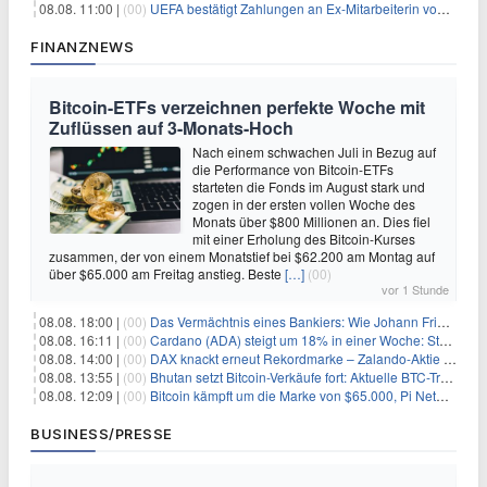
08.08. 11:00 |
(00)
UEFA bestätigt Zahlungen an Ex-Mitarbeiterin von Infantino
FINANZNEWS
Bitcoin-ETFs verzeichnen perfekte Woche mit
Zuflüssen auf 3-Monats-Hoch
Nach einem schwachen Juli in Bezug auf
die Performance von Bitcoin-ETFs
starteten die Fonds im August stark und
zogen in der ersten vollen Woche des
Monats über $800 Millionen an. Dies fiel
mit einer Erholung des Bitcoin-Kurses
zusammen, der von einem Monatstief bei $62.200 am Montag auf
über $65.000 am Freitag anstieg. Beste
[…]
(00)
vor 1 Stunde
08.08. 18:00 |
(00)
Das Vermächtnis eines Bankiers: Wie Johann Friedrich Städel sein Imperium unsterblich machte
08.08. 16:11 |
(00)
Cardano (ADA) steigt um 18% in einer Woche: Steht ein Kurs von $0,30 bevor?
08.08. 14:00 |
(00)
DAX knackt erneut Rekordmarke – Zalando-Aktie crasht nach Quartalszahlen
08.08. 13:55 |
(00)
Bhutan setzt Bitcoin-Verkäufe fort: Aktuelle BTC-Transaktionen
08.08. 12:09 |
(00)
Bitcoin kämpft um die Marke von $65.000, Pi Network gewinnt an Unterstützung
BUSINESS/PRESSE