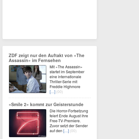
ZDF zeigt nur den Auftakt von «The
Assassin» im Fernsehen
Mit «The Assassin»
startet im September
eine internationale
Thriller-Serie mit
Freddie Highmore
[…]
(00)
«Smile 2» kommt zur Geisterstunde
Die Horror-Fortsetzung
feiert Ende August ihre
Free-TV-Premiere.
Zuvor setzt der Sender
auf den
[…]
(00)