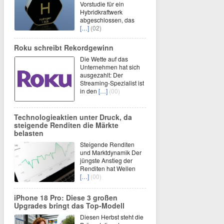
Vorstudie für ein
Hybridkraftwerk
abgeschlossen, das
[…]
(02)
Roku schreibt Rekordgewinn
Die Wette auf das
Unternehmen hat sich
ausgezahlt: Der
Streaming-Spezialist ist
in den
[…]
(00)
Technologieaktien unter Druck, da
steigende Renditen die Märkte
belasten
Steigende Renditen
und Marktdynamik Der
jüngste Anstieg der
Renditen hat Wellen
[…]
(00)
iPhone 18 Pro: Diese 3 großen
Upgrades bringt das Top-Modell
Diesen Herbst steht die