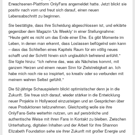
Erwachsenen-Plattform OnlyFans angemeldet hatte. Jetzt blickt sie
positiv nach vorn und freut sich darauf, einen neuen
Lebensabschnitt zu beginnen.
Sie bestätigte, dass ihre Scheidung abgeschlossen ist, und erklärte
gegenüber dem Magazin 'Us Weekly' in einer Stellungnahme:
"Heute geht es nicht um das Ende einer Ehe. Es gibt Momente im
Leben, in denen man erkennt, dass Loslassen beflügelnd sein kann
– dass das Schließen eines Kapitels Raum für ein völlig neues
schafft und der Schritt hinein sich unglaublich befreiend anfühlt."
Sie fügte hinzu: "Ich nehme das, was als Nächstes kommt, mit
ganzem Herzen und einem neuen Sinn für Zielstrebigkeit an. Ich
habe mich noch nie so inspiriert, so kreativ oder so verbunden mit
meinem wahren Selbst gefühlt."
Die 52-jährige Schauspielerin blickt optimistischer denn je in die
Zukunft. Sie freue sich darauf, wieder stärker in die Entwicklung
neuer Projekte in Hollywood einzusteigen und an Gesprächen über
neue Produktionen teilzunehmen. Gleichzeitig wolle sie ihre
OnlyFans-Seite weiterhin nutzen, um auf persönliche und
authentische Weise mit ihren Fans in Kontakt zu bleiben. Zwischen
Unterhaltung, digitalen Inhalten und der Arbeit für ihre Shannon
Elizabeth Foundation sehe sie ihrer Zukunft mit großer Energie und