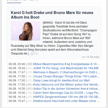
Karol G holt Drake und Bruno Mars für neues
Album ins Boot
(BANG) - Karol G hat die mit Stars
gespickte Trackliste ihres sechsten
Studioalbums veröffentlicht. "Champagne
Papi" Drake ist auf dem Song 'Ahí' zu
hören, während Bruno Mars auf 'Still'
mitwirkt. Außerdem sind Judeline und
Rusowsky auf 'Bby Wow' zu hören. Cigarettes After Sex-Sänger
und Gitarrist Greg Gonzalez spielt auf dem Albumabschluss
'Después de
[…]
(00)
vor 16 Stunden
06.08. 20:46 |
(03)
Midea Waschmaschine 8 kg Energieklasse A-10% 1400 U/Min für 289,97€
06.08. 18:33 |
(00)
JONR T5 Pro Saug- und Wischroboter für 194,99€
06.08. 17:47 |
(00)
Wellness in Bayern: 2 Übernachtungen im DAS LUDWIG Sports Resort inkl. HP + Wellness ab 174€ p.P.
06.08. 17:02 |
(00)
Chupa Chups Stranger Things Eimer 150 Lutscher für 21,95€
06.08. 17:00 |
(00)
Daisy Lowe bringt ihr zweites Kind zur Welt
06.08. 17:00 |
(01)
Kelly Osbourne und Sid Wilson sollen ihre Verlobung gelöst haben
06.08. 16:35 |
(01)
Action-Trip in die Jochen Schweizer Arena inklusive Premium Hotel und Frühstück ab 59€ p.P.
06.08. 16:30 |
(00)
Calvin Klein Monologo Cap für 23,50€ – Logo-Patch, Baumwolle
06.08. 16:14 |
(00)
KNIPEX Zangenschlüssel 150 mm (86 03 150 SB) für 35,99€
06.08. 15:47 |
(00)
Elektronische Haut heilt sich unter Wasser ohne Strom