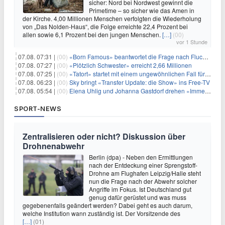
sicher: Nord bei Nordwest gewinnt die
Primetime – so sicher wie das Amen in
der Kirche. 4,00 Millionen Menschen verfolgten die Wiederholung
von „Das Nolden-Haus“, die Folge erreichte 22,4 Prozent bei
allen sowie 6,1 Prozent bei den jungen Menschen.
[…]
(00)
vor 1 Stunde
07.08. 07:31 |
(00)
«Born Famous» beantwortet die Frage nach Fluch oder Segen
07.08. 07:27 |
(00)
«Plötzlich Schwester» erreicht 2,66 Millionen
07.08. 07:25 |
(00)
«Tatort» startet mit einem ungewöhnlichen Fall für Charlotte Lindholm
07.08. 06:23 |
(00)
Sky bringt «Transfer Update: die Show» ins Free-TV
07.08. 05:54 |
(00)
Elena Uhlig und Johanna Gastdorf drehen «Immer fehlt was»
SPORT-NEWS
Zentralisieren oder nicht? Diskussion über
Drohnenabwehr
Berlin (dpa) - Neben den Ermittlungen
nach der Entdeckung einer Sprengstoff-
Drohne am Flughafen Leipzig/Halle steht
nun die Frage nach der Abwehr solcher
Angriffe im Fokus. Ist Deutschland gut
genug dafür gerüstet und was muss
gegebenenfalls geändert werden? Dabei geht es auch darum,
welche Institution wann zuständig ist. Der Vorsitzende des
[…]
(01)