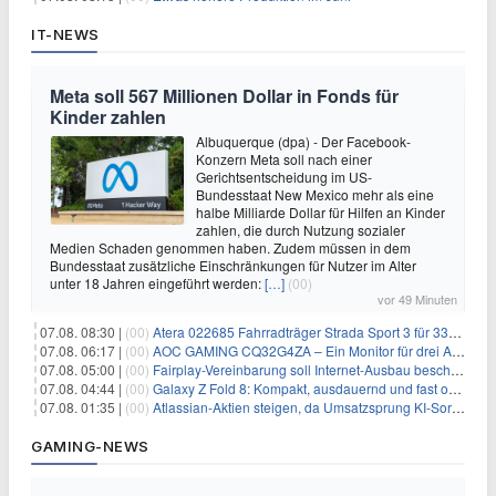
IT-NEWS
Meta soll 567 Millionen Dollar in Fonds für
Kinder zahlen
Albuquerque (dpa) - Der Facebook-
Konzern Meta soll nach einer
Gerichtsentscheidung im US-
Bundesstaat New Mexico mehr als eine
halbe Milliarde Dollar für Hilfen an Kinder
zahlen, die durch Nutzung sozialer
Medien Schaden genommen haben. Zudem müssen in dem
Bundesstaat zusätzliche Einschränkungen für Nutzer im Alter
unter 18 Jahren eingeführt werden:
[…]
(00)
vor 49 Minuten
07.08. 08:30 |
(00)
Atera 022685 Fahrradträger Strada Sport 3 für 337,48€
07.08. 06:17 |
(00)
AOC GAMING CQ32G4ZA – Ein Monitor für drei Arten von Spielen
07.08. 05:00 |
(00)
Fairplay-Vereinbarung soll Internet-Ausbau beschleunigen
07.08. 04:44 |
(00)
Galaxy Z Fold 8: Kompakt, ausdauernd und fast ohne Falte
07.08. 01:35 |
(00)
Atlassian-Aktien steigen, da Umsatzsprung KI-Sorgen dämpft
GAMING-NEWS