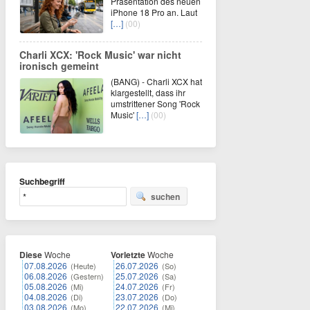
Präsentation des neuen
iPhone 18 Pro an. Laut
[…]
(00)
Charli XCX: 'Rock Music' war nicht
ironisch gemeint
(BANG) - Charli XCX hat
klargestellt, dass ihr
umstrittener Song 'Rock
Music'
[…]
(00)
Suchbegriff
suchen
Diese
Woche
Vorletzte
Woche
07.08.2026
26.07.2026
(Heute)
(So)
06.08.2026
25.07.2026
(Gestern)
(Sa)
05.08.2026
24.07.2026
(Mi)
(Fr)
04.08.2026
23.07.2026
(Di)
(Do)
03.08.2026
22.07.2026
(Mo)
(Mi)