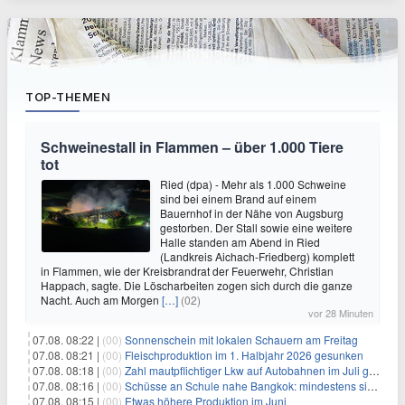
TOP-THEMEN
Schweinestall in Flammen – über 1.000 Tiere
tot
Ried (dpa) - Mehr als 1.000 Schweine
sind bei einem Brand auf einem
Bauernhof in der Nähe von Augsburg
gestorben. Der Stall sowie eine weitere
Halle standen am Abend in Ried
(Landkreis Aichach-Friedberg) komplett
in Flammen, wie der Kreisbrandrat der Feuerwehr, Christian
Happach, sagte. Die Löscharbeiten zogen sich durch die ganze
Nacht. Auch am Morgen
[…]
(02)
vor 28 Minuten
07.08. 08:22 |
(00)
Sonnenschein mit lokalen Schauern am Freitag
07.08. 08:21 |
(00)
Fleischproduktion im 1. Halbjahr 2026 gesunken
07.08. 08:18 |
(00)
Zahl mautpflichtiger Lkw auf Autobahnen im Juli gestiegen
07.08. 08:16 |
(00)
Schüsse an Schule nahe Bangkok: mindestens sieben Tote
07.08. 08:15 |
(00)
Etwas höhere Produktion im Juni