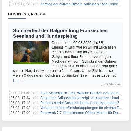
07.08. 06:28 |
(00)
Anstieg der aktiven Bitcoin-Adressen nach Coldcard-Panik
BUSINESS/PRESSE
Sommerfest der Galgorettung Fränkisches
Seenland und Hundespieltag
Dennenlohe, 06.08.2026 (lifePR) -
Einmal im Jahr wollen wir mit Euch allen
einen schönen Tag im Zeichen der
Galgos und ihrer Freunde verbringen.
Nachdem wir vom Schicksal der Galgos
in ihrer Heimat erfahren haben, war ganz
schnell klar, dass wir ihnen helfen müssen. Unser Ziel ist es, so
vielen Galgos wie möglich als Sprungbrett in ein neues Leben zu
[…]
(00)
vor 9 Stunden
07.08. 07:30 |
(00)
Altersvorsorge im Test: Welche Banken beraten am besten?
06.08. 17:34 |
(00)
Steigende Adipositasrate zeigt strukturellen Handlungsbedarf bei der Ernährung schulpflichtiger Kinder
06.08. 17:18 |
(00)
Pasinex startet Ausschreibung für hochgradiges Zinksulfidkonzentrat mit Germanium- und Silbergehalten und stellt ein Betriebsupdate bereit
06.08. 17:03 |
(00)
Variantenreiche Miniaturkupplungen für diverse Einsatzbereiche
06.08. 17:00 |
(00)
Passwork 7.7 führt sicheren Offline-Modus für Desktop- und Mobile-Apps ein