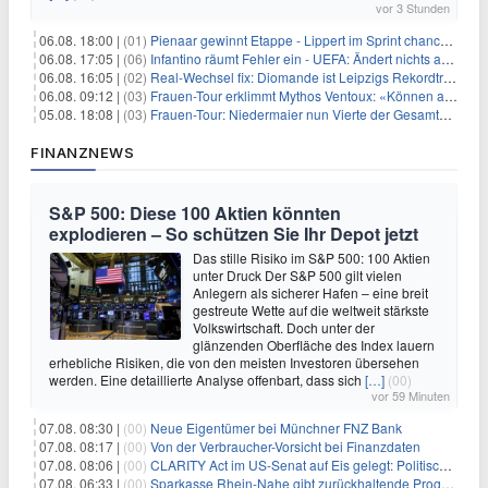
vor 3 Stunden
06.08. 18:00 |
(01)
Pienaar gewinnt Etappe - Lippert im Sprint chancenlos
06.08. 17:05 |
(06)
Infantino räumt Fehler ein - UEFA: Ändert nichts an Boykott
06.08. 16:05 |
(02)
Real-Wechsel fix: Diomande ist Leipzigs Rekordtransfer
06.08. 09:12 |
(03)
Frauen-Tour erklimmt Mythos Ventoux: «Können alles schaffen»
05.08. 18:08 |
(03)
Frauen-Tour: Niedermaier nun Vierte der Gesamtwertung
FINANZNEWS
S&P 500: Diese 100 Aktien könnten
explodieren – So schützen Sie Ihr Depot jetzt
Das stille Risiko im S&P 500: 100 Aktien
unter Druck Der S&P 500 gilt vielen
Anlegern als sicherer Hafen – eine breit
gestreute Wette auf die weltweit stärkste
Volkswirtschaft. Doch unter der
glänzenden Oberfläche des Index lauern
erhebliche Risiken, die von den meisten Investoren übersehen
werden. Eine detaillierte Analyse offenbart, dass sich
[…]
(00)
vor 59 Minuten
07.08. 08:30 |
(00)
Neue Eigentümer bei Münchner FNZ Bank
07.08. 08:17 |
(00)
Von der Verbraucher-Vorsicht bei Finanzdaten
07.08. 08:06 |
(00)
CLARITY Act im US-Senat auf Eis gelegt: Politische Differenzen verzögern Krypto-Gesetzgebung bis September
07.08. 06:33 |
(00)
Sparkasse Rhein-Nahe gibt zurückhaltende Prognose