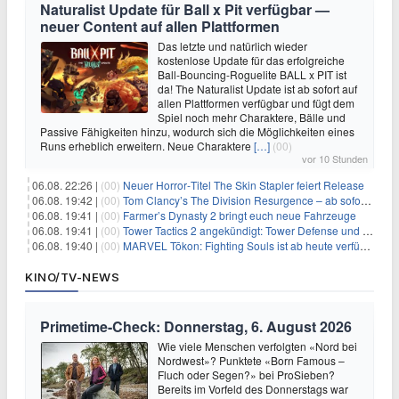
Naturalist Update für Ball x Pit verfügbar —
neuer Content auf allen Plattformen
Das letzte und natürlich wieder
kostenlose Update für das erfolgreiche
Ball-Bouncing-Roguelite BALL x PIT ist
da! The Naturalist Update ist ab sofort auf
allen Plattformen verfügbar und fügt dem
Spiel noch mehr Charaktere, Bälle und
Passive Fähigkeiten hinzu, wodurch sich die Möglichkeiten eines
Runs erheblich erweitern. Neue Charaktere
[…]
(00)
vor 10 Stunden
06.08. 22:26 |
(00)
Neuer Horror‑Titel The Skin Stapler feiert Release
06.08. 19:42 |
(00)
Tom Clancy’s The Division Resurgence – ab sofort für euch verfügbar
06.08. 19:41 |
(00)
Farmer’s Dynasty 2 bringt euch neue Fahrzeuge
06.08. 19:41 |
(00)
Tower Tactics 2 angekündigt: Tower Defense und Deckbuilding Kombo kehrt zurück
06.08. 19:40 |
(00)
MARVEL Tōkon: Fighting Souls ist ab heute verfügbar
KINO/TV-NEWS
Primetime-Check: Donnerstag, 6. August 2026
Wie viele Menschen verfolgten «Nord bei
Nordwest»? Punktete «Born Famous –
Fluch oder Segen?» bei ProSieben?
Bereits im Vorfeld des Donnerstags war