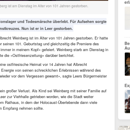
er
erg ist am Dienstag im Alter von 101 Jahren gestorben.
tionslager und Todesmärsche überlebt. Für Aufsehen sorgte
stkreuzes. Nun ist er in Leer gestorben.
lbrecht Weinberg ist im Alter von 101 Jahren gestorben. Er hatte
Be
r seinen 101. Geburtstag und gleichzeitig die Premiere des
Au
 immer in meinem Kopf» gefeiert. Weinberg starb am Dienstag in
tte die «Ostfriesenzeitung» darüber berichtet.
ine ostfriesische Heimat vor 14 Jahren hat Albrecht
n Energie von seinen schrecklichen Erlebnissen während des
 wieder vor dem Vergessen gewarnt», sagte Leers Bürgermeister
Ex
ein großer Verlust. Als Kind sei Weinberg mit seiner Familie auf
er zur Viehhalle getrieben worden, wie die Stadt weiter
dem Rathaus, in dem der Holocaust-Überlebende dann viele
in Empfang nehmen sollte.