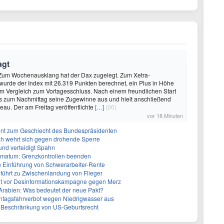
agt
- Zum Wochenausklang hat der Dax zugelegt. Zum Xetra-
urde der Index mit 26.319 Punkten berechnet, ein Plus in Höhe
im Vergleich zum Vortagesschluss. Nach einem freundlichen Start
is zum Nachmittag seine Zugewinne aus und hielt anschließend
veau. Der am Freitag veröffentlichte
[…]
(00)
vor 18 Minuten
erent zum Geschlecht des Bundespräsidenten
ah wehrt sich gegen drohende Sperre
und verteidigt Spahn
Ultimatum: Grenzkontrollen beenden
n Einführung von Schwerarbeiter-Rente
führt zu Zwischenlandung von Flieger
nt vor Desinformationskampagne gegen Merz
-Arabien: Was bedeutet der neue Pakt?
ntagsfahrverbot wegen Niedrigwasser aus
r Beschränkung von US-Geburtsrecht