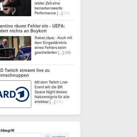
letzter Zeit eine
bemerkenswerte
Performance
[…]
(00)
fantino räumt Fehler ein - UEFA:
dert nichts an Boykott
Rabat (dpa) - Auch mit
dem Eingeständnis
eines Fehlers beim
gescheiterten
[…]
(08)
D Twitch streamt live zu
ernschnuppen
Mit dem Twitch-Live-
Event will die BR
Space Night dieses
Naturereignis für alle
erlebbar
[…]
(00)
hbegriff