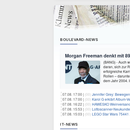
BOULEVARD-NEWS
Morgan Freeman denkt mit 89
(BANG) - Auch w
daran, sich zur 
erfolgreiche Kar
Rollen – darunter
dem Jahr 2004.
07.08. 17:00 |
(00)
Jennifer Grey: Bewegende
07.08. 17:00 |
(00)
Karol G erklärt Album-Ve
07.08. 16:22 |
(00)
HAWESKO Weinversand: 
07.08. 15:53 |
(00)
Lottoscanner-Neukunden
07.08. 15:03 |
(00)
LEGO Star Wars 75441 A
IT-NEWS