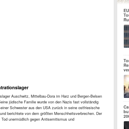
EU
To
Ru
To
Re
ve
trationslager
nslager Auschwitz, Mittelbau-Dora im Harz und Bergen-Belsen
ine jüdische Familie wurde von den Nazis fast vollständig
Ca
einer Schwester aus den USA zurück in seine ostfriesische
bu
 und berichtete von dem größten Menschheitsverbrechen. Der
20
m Tod unermüdlich gegen Antisemitismus und