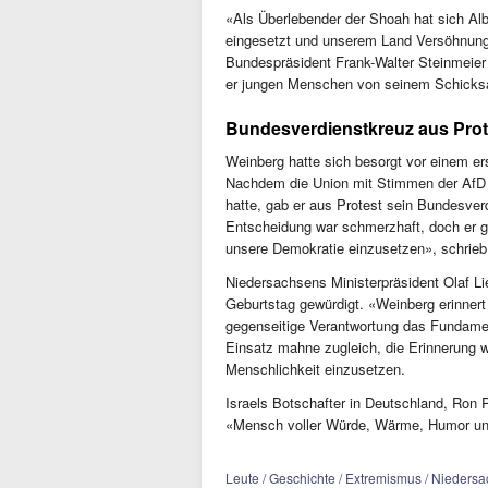
«Als Überlebender der Shoah hat sich Alb
eingesetzt und unserem Land Versöhnung 
Bundespräsident Frank-Walter Steinmeier 
er jungen Menschen von seinem Schicksal
Bundesverdienstkreuz aus Pro
Weinberg hatte sich besorgt vor einem e
Nachdem die Union mit Stimmen der AfD e
hatte, gab er aus Protest sein Bundesve
Entscheidung war schmerzhaft, doch er ga
unsere Demokratie einzusetzen», schrieb
Niedersachsens Ministerpräsident Olaf 
Geburtstag gewürdigt. «Weinberg erinner
gegenseitige Verantwortung das Fundamen
Einsatz mahne zugleich, die Erinnerung w
Menschlichkeit einzusetzen.
Israels Botschafter in Deutschland, Ron P
«Mensch voller Würde, Wärme, Humor und
Leute / Geschichte / Extremismus / Niedersa