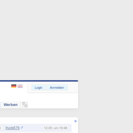
Login
Anmelden
Werben
truck676
1
12.05. um 19:48