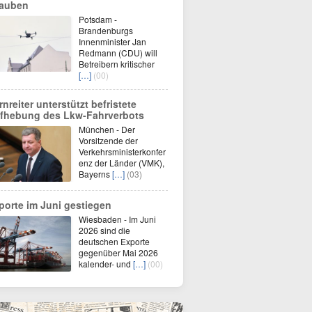
lauben
Potsdam -
Brandenburgs
Innenminister Jan
Redmann (CDU) will
Betreibern kritischer
[…]
(00)
rnreiter unterstützt befristete
fhebung des Lkw-Fahrverbots
München - Der
Vorsitzende der
Verkehrsministerkonfer
enz der Länder (VMK),
Bayerns
[…]
(03)
porte im Juni gestiegen
Wiesbaden - Im Juni
2026 sind die
deutschen Exporte
gegenüber Mai 2026
kalender- und
[…]
(00)