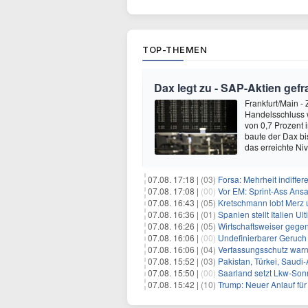
TOP-THEMEN
Dax legt zu - SAP-Aktien gefr
Frankfurt/Main 
Handelsschluss w
von 0,7 Prozent 
baute der Dax b
das erreichte Ni
07.08. 17:18 |
(03)
Forsa: Mehrheit indiff
07.08. 17:08 |
(00)
Vor EM: Sprint-Ass Ans
07.08. 16:43 |
(05)
Kretschmann lobt Merz 
07.08. 16:36 |
(01)
Spanien stellt Italien 
07.08. 16:26 |
(05)
Wirtschaftsweiser gege
07.08. 16:06 |
(00)
Undefinierbarer Geruch 
07.08. 16:06 |
(04)
Verfassungsschutz war
07.08. 15:52 |
(03)
Pakistan, Türkei, Saudi
07.08. 15:50 |
(00)
Saarland setzt Lkw-Son
07.08. 15:42 |
(10)
Trump: Neuer Anlauf fü