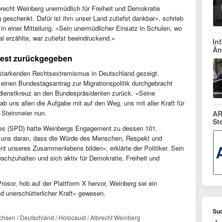
recht Weinberg unermüdlich für Freiheit und Demokratie
geschenkt. Dafür ist ihm unser Land zutiefst dankbar», schrieb
in einer Mitteilung. «Sein unermüdlicher Einsatz in Schulen, wo
 erzählte, war zutiefst beeindruckend.»
In
Än
test zurückgegeben
rstarkenden Rechtsextremismus in Deutschland gezeigt.
inen Bundestagsantrag zur Migrationspolitik durchgebracht
rdienstkreuz an den Bundespräsidenten zurück. «Seine
b uns allen die Aufgabe mit auf den Weg, uns mit aller Kraft für
 Steinmeier nun.
AR
St
Lies (SPD) hatte Weinbergs Engagement zu dessen 101.
t uns daran, dass die Würde des Menschen, Respekt und
t unseres Zusammenlebens bilden», erklärte der Politiker. Sein
achzuhalten und sich aktiv für Demokratie, Freiheit und
rosor, hob auf der Plattform X hervor, Weinberg sei ein
 unerschütterlicher Kraft» gewesen.
Suc
chsen / Deutschland / Holocaust / Albrecht Weinberg