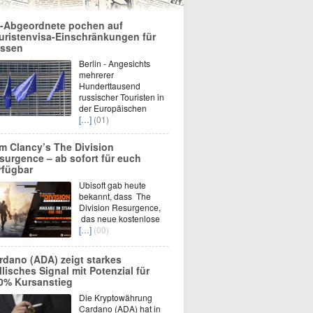
-Abgeordnete pochen auf
uristenvisa-Einschränkungen für
ssen
Berlin - Angesichts
mehrerer
Hunderttausend
russischer Touristen in
der Europäischen
[…]
(01)
m Clancy’s The Division
surgence – ab sofort für euch
rfügbar
Ubisoft gab heute
bekannt, dass The
Division Resurgence,
das neue kostenlose
[…]
(00)
rdano (ADA) zeigt starkes
llisches Signal mit Potenzial für
0% Kursanstieg
Die Kryptowährung
Cardano (ADA) hat in