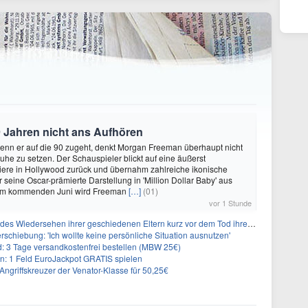
 Jahren nicht ans Aufhören
enn er auf die 90 zugeht, denkt Morgan Freeman überhaupt nicht
Ruhe zu setzen. Der Schauspieler blickt auf eine äußerst
riere in Hollywood zurück und übernahm zahlreiche ikonische
 seine Oscar-prämierte Darstellung in 'Million Dollar Baby' aus
 Im kommenden Juni wird Freeman
[…]
(01)
vor 1 Stunde
s Wiedersehen ihrer geschiedenen Eltern kurz vor dem Tod ihrer Mutter
rschiebung: 'Ich wollte keine persönliche Situation ausnutzen'
3 Tage versandkostenfrei bestellen (MBW 25€)
: 1 Feld EuroJackpot GRATIS spielen
ngriffskreuzer der Venator-Klasse für 50,25€