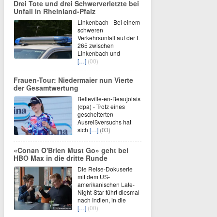
Drei Tote und drei Schwerverletzte bei
Unfall in Rheinland-Pfalz
Linkenbach - Bei einem
schweren
Verkehrsunfall auf der L
265 zwischen
Linkenbach und
[…]
(00)
Frauen-Tour: Niedermaier nun Vierte
der Gesamtwertung
Belleville-en-Beaujolais
(dpa) - Trotz eines
gescheiterten
Ausreißversuchs hat
sich
[…]
(03)
«Conan O'Brien Must Go» geht bei
HBO Max in die dritte Runde
Die Reise-Dokuserie
mit dem US-
amerikanischen Late-
Night-Star führt diesmal
nach Indien, in die
[…]
(00)