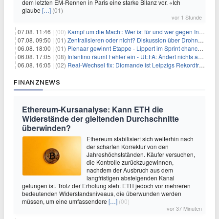
dem letzten EM-Rennen in Paris eine starke Bilanz vor. «Ich
glaube
[…]
(01)
vor 1 Stunde
07.08. 11:46 |
(00)
Kampf um die Macht: Wer ist für und wer gegen Infantino?
07.08. 09:50 |
(01)
Zentralisieren oder nicht? Diskussion über Drohnenabwehr
06.08. 18:00 |
(01)
Pienaar gewinnt Etappe - Lippert im Sprint chancenlos
06.08. 17:05 |
(08)
Infantino räumt Fehler ein - UEFA: Ändert nichts an Boykott
06.08. 16:05 |
(02)
Real-Wechsel fix: Diomande ist Leipzigs Rekordtransfer
FINANZNEWS
Ethereum-Kursanalyse: Kann ETH die
Widerstände der gleitenden Durchschnitte
überwinden?
Ethereum stabilisiert sich weiterhin nach
der scharfen Korrektur von den
Jahreshöchstständen. Käufer versuchen,
die Kontrolle zurückzugewinnen,
nachdem der Ausbruch aus dem
langfristigen absteigenden Kanal
gelungen ist. Trotz der Erholung steht ETH jedoch vor mehreren
bedeutenden Widerstandsniveaus, die überwunden werden
müssen, um eine umfassendere
[…]
(00)
vor 37 Minuten