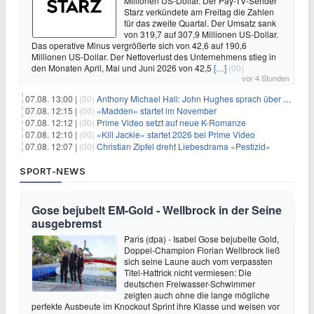
Millionen US-Dollar. Der Pay-TV-Sender
Starz verkündete am Freitag die Zahlen
für das zweite Quartal. Der Umsatz sank
von 319,7 auf 307,9 Millionen US-Dollar.
Das operative Minus vergrößerte sich von 42,6 auf 190,6
Millionen US-Dollar. Der Nettoverlust des Unternehmens stieg in
den Monaten April, Mai und Juni 2026 von 42,5
[…]
(00)
vor 4 Stunden
07.08. 13:00 |
(00)
Anthony Michael Hall: John Hughes sprach über eine Fortsetzung von 'The Breakfast Club'
07.08. 12:15 |
(00)
«Madden» startet im November
07.08. 12:12 |
(00)
Prime Video setzt auf neue K-Romanze
07.08. 12:10 |
(00)
«Kill Jackie» startet 2026 bei Prime Video
07.08. 12:07 |
(00)
Christian Zipfel dreht Liebesdrama «Pestizid»
SPORT-NEWS
Gose bejubelt EM-Gold - Wellbrock in der Seine
ausgebremst
Paris (dpa) - Isabel Gose bejubelte Gold,
Doppel-Champion Florian Wellbrock ließ
sich seine Laune auch vom verpassten
Titel-Hattrick nicht vermiesen: Die
deutschen Freiwasser-Schwimmer
zeigten auch ohne die lange mögliche
perfekte Ausbeute im Knockout Sprint ihre Klasse und weisen vor