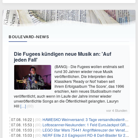
BOULEVARD-NEWS
Die Fugees kündigen neue Musik an: 'Auf
jeden Fall'
(BANG) - Die Fugees wollen erstmals seit
rund 30 Jahren wieder neue Musik
veröffentlichen. Die Interpreten des
Klassikers 'Ready or Not' haben seit
ihrem Erfolgsalbum 'The Score', das 1996
erschien, kein neues Studioalbum mehr
veröffentlicht, auch wenn im Laufe der Jahre immer wieder
unveröffentlichte Songs an die Öffentlichkeit gelangten. Lauryn
Hill
[…]
(00)
vor 4 Stunden
07.08. 16:22 |
(00)
HAWESKO Weinversand: 3 Tage versandkostenfrei bestellen (MBW 25€)
07.08. 15:53 |
(00)
Lottoscanner-Neukunden: 1 Feld EuroJackpot GRATIS spielen
07.08. 15:03 |
(00)
LEGO Star Wars 75441 Angriffskreuzer der Venator-Klasse für 50,25€
07.08. 15:03 |
(00)
NERF Elite 2.0 Eaglepoint RD-8 Dart-Blaster für 20,49€