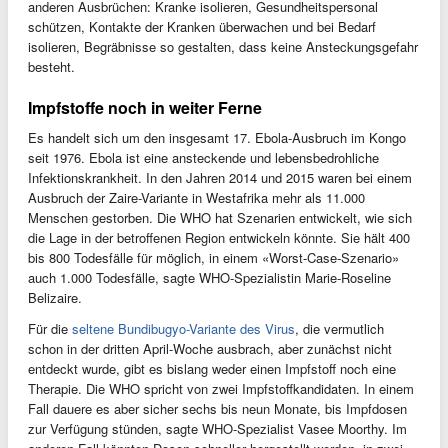
anderen Ausbrüchen: Kranke isolieren, Gesundheitspersonal
schützen, Kontakte der Kranken überwachen und bei Bedarf
isolieren, Begräbnisse so gestalten, dass keine Ansteckungsgefahr
besteht.
Impfstoffe noch in weiter Ferne
Es handelt sich um den insgesamt 17. Ebola-Ausbruch im Kongo
seit 1976. Ebola ist eine ansteckende und lebensbedrohliche
Infektionskrankheit. In den Jahren 2014 und 2015 waren bei einem
Ausbruch der Zaire-Variante in Westafrika mehr als 11.000
Menschen gestorben. Die WHO hat Szenarien entwickelt, wie sich
die Lage in der betroffenen Region entwickeln könnte. Sie hält 400
bis 800 Todesfälle für möglich, in einem «Worst-Case-Szenario»
auch 1.000 Todesfälle, sagte WHO-Spezialistin Marie‑Roseline
Belizaire.
Für die
seltene Bundibugyo-Variante des Virus
, die vermutlich
schon in der dritten April-Woche ausbrach, aber zunächst nicht
entdeckt wurde, gibt es bislang weder einen Impfstoff noch eine
Therapie. Die WHO spricht von zwei Impfstoffkandidaten. In einem
Fall dauere es aber sicher sechs bis neun Monate, bis Impfdosen
zur Verfügung stünden, sagte WHO-Spezialist Vasee Moorthy. Im