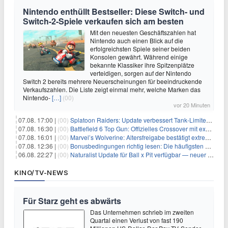
Nintendo enthüllt Bestseller: Diese Switch- und
Switch-2-Spiele verkaufen sich am besten
Mit den neuesten Geschäftszahlen hat
Nintendo auch einen Blick auf die
erfolgreichsten Spiele seiner beiden
Konsolen gewährt. Während einige
bekannte Klassiker ihre Spitzenplätze
verteidigen, sorgen auf der Nintendo
Switch 2 bereits mehrere Neuerscheinungen für beeindruckende
Verkaufszahlen. Die Liste zeigt einmal mehr, welche Marken das
Nintendo-
[…]
(00)
vor 20 Minuten
07.08. 17:00 |
(00)
Splatoon Raiders: Update verbessert Tank-Limiter und behebt Bugs
07.08. 16:30 |
(00)
Battlefield 6 Top Gun: Offizielles Crossover mit exklusiven Inhalten angekündigt
07.08. 16:01 |
(00)
Marvel’s Wolverine: Altersfreigabe bestätigt extreme Gewalt und düstere Szenen
07.08. 12:36 |
(00)
Bonusbedingungen richtig lesen: Die häufigsten Stolperfallen
06.08. 22:27 |
(00)
Naturalist Update für Ball x Pit verfügbar — neuer Content auf allen Plattformen
KINO/TV-NEWS
Für Starz geht es abwärts
Das Unternehmen schrieb im zweiten
Quartal einen Verlust von fast 190