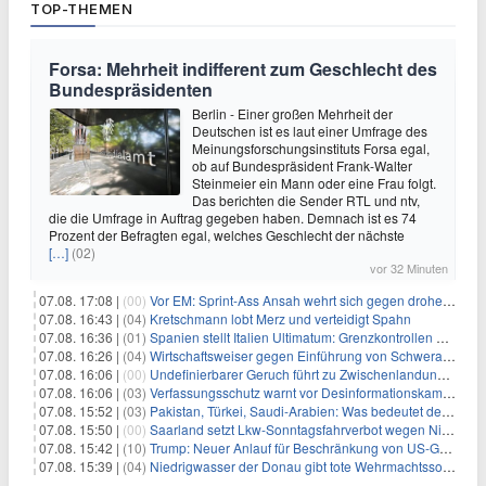
TOP-THEMEN
Forsa: Mehrheit indifferent zum Geschlecht des
Bundespräsidenten
Berlin - Einer großen Mehrheit der
Deutschen ist es laut einer Umfrage des
Meinungsforschungsinstituts Forsa egal,
ob auf Bundespräsident Frank-Walter
Steinmeier ein Mann oder eine Frau folgt.
Das berichten die Sender RTL und ntv,
die die Umfrage in Auftrag gegeben haben. Demnach ist es 74
Prozent der Befragten egal, welches Geschlecht der nächste
[…]
(02)
vor 32 Minuten
07.08. 17:08 |
(00)
Vor EM: Sprint-Ass Ansah wehrt sich gegen drohende Sperre
07.08. 16:43 |
(04)
Kretschmann lobt Merz und verteidigt Spahn
07.08. 16:36 |
(01)
Spanien stellt Italien Ultimatum: Grenzkontrollen beenden
07.08. 16:26 |
(04)
Wirtschaftsweiser gegen Einführung von Schwerarbeiter-Rente
07.08. 16:06 |
(00)
Undefinierbarer Geruch führt zu Zwischenlandung von Flieger
07.08. 16:06 |
(03)
Verfassungsschutz warnt vor Desinformationskampagne gegen Merz
07.08. 15:52 |
(03)
Pakistan, Türkei, Saudi-Arabien: Was bedeutet der neue Pakt?
07.08. 15:50 |
(00)
Saarland setzt Lkw-Sonntagsfahrverbot wegen Niedrigwasser aus
07.08. 15:42 |
(10)
Trump: Neuer Anlauf für Beschränkung von US-Geburtsrecht
07.08. 15:39 |
(04)
Niedrigwasser der Donau gibt tote Wehrmachtssoldaten frei