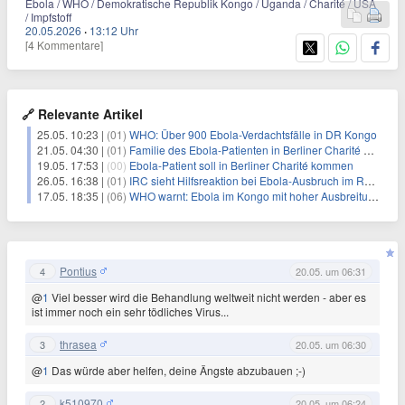
Ebola / WHO / Demokratische Republik Kongo / Uganda / Charité / USA
/ Impfstoff
20.05.2026
·
13:12 Uhr
[4 Kommentare]
🔗 Relevante Artikel
25.05. 10:23 |
(01)
WHO: Über 900 Ebola-Verdachtsfälle in DR Kongo
21.05. 04:30 |
(01)
Familie des Ebola-Patienten in Berliner Charité aufgenommen
19.05. 17:53 |
(00)
Ebola-Patient soll in Berliner Charité kommen
26.05. 16:38 |
(01)
IRC sieht Hilfsreaktion bei Ebola-Ausbruch im Rückstand
17.05. 18:35 |
(06)
WHO warnt: Ebola im Kongo mit hoher Ausbreitungsgefahr
Pontius
4
20.05. um 06:31
@
1
Viel besser wird die Behandlung weltweit nicht werden - aber es
ist immer noch ein sehr tödliches Virus...
thrasea
3
20.05. um 06:30
@
1
Das würde aber helfen, deine Ängste abzubauen ;-)
k510970
2
20.05. um 06:24