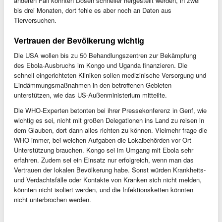
anderen Fall könnten Dosen schneller hergestellt werden, in zwei
bis drei Monaten, dort fehle es aber noch an Daten aus
Tierversuchen.
Vertrauen der Bevölkerung wichtig
Die USA wollen bis zu 50 Behandlungszentren zur Bekämpfung
des Ebola-Ausbruchs im Kongo und Uganda finanzieren. Die
schnell eingerichteten Kliniken sollen medizinische Versorgung und
Eindämmungsmaßnahmen in den betroffenen Gebieten
unterstützen, wie das US-Außenministerium mitteilte.
Die WHO-Experten betonten bei ihrer Pressekonferenz in Genf, wie
wichtig es sei, nicht mit großen Delegationen ins Land zu reisen in
dem Glauben, dort dann alles richten zu können. Vielmehr frage die
WHO immer, bei welchen Aufgaben die Lokalbehörden vor Ort
Unterstützung brauchen. Kongo sei im Umgang mit Ebola sehr
erfahren. Zudem sei ein Einsatz nur erfolgreich, wenn man das
Vertrauen der lokalen Bevölkerung habe. Sonst würden Krankheits-
und Verdachtsfälle oder Kontakte von Kranken sich nicht melden,
könnten nicht isoliert werden, und die Infektionsketten könnten
nicht unterbrochen werden.