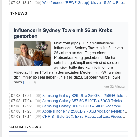
07.08. 13:12 |
(00)
Weinfreunde (REWE Group): bis zu 15-25% Rabatt je nach Anzahl der Flaschen
IT-NEWS
Influencerin Sydney Towle mit 26 an Krebs
gestorben
New York (dpa) - Die amerikanische
Influencerin Sydney Towle ist im Alter von
26 Jahren an den Folgen einer
Krebserkrankung gestorben. «Sie hat
sehr hart gekämpft und wir sind so stolz
auf sie», teilte ihre Familie in einem
Video auf ihren Profilen in den sozialen Medien mit. «Wir werden
dich immer so sehr lieben», hieß es dazu. Geboren wurde Towle
nach
[…]
(00)
vor 32 Minuten
07.08. 17:26 |
(00)
Samsung Galaxy S26 Ultra 256GB + 250GB Telekom-Netz für 34€/Monat (effektiv 5,42€/Monat)
07.08. 17:24 |
(00)
Samsung Galaxy A57 5G 512GB + 50GB Telekom-Netz für 20€/Monat (effektiv 3,33€/Monat)
07.08. 17:22 |
(00)
Samsung Galaxy S26 256GB + 50GB Vodafone-Netz für 19,99€/Monat (effektiv 1,26€/Monat)
07.08. 17:20 |
(00)
Apple iPhone 17 256GB + 70GB Vodafone-Netz für 34,99€/Monat (effektiv 6,41€/Monat)
07.08. 17:11 |
(00)
CHRIST Sale: 25% Extra-Rabatt auf Last Pieces bei Schmuck & Uhren
GAMING-NEWS