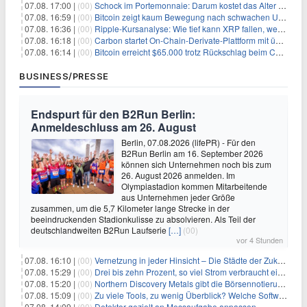
07.08. 17:00 |
(00)
Schock im Portemonnaie: Darum kostet das Alter deutlich mehr als Sie denken
07.08. 16:59 |
(00)
Bitcoin zeigt kaum Bewegung nach schwachen US-Arbeitsmarktdaten, Fed-Zinserhöhungschancen sinken auf 44%
07.08. 16:36 |
(00)
Ripple-Kursanalyse: Wie tief kann XRP fallen, wenn die $1-Unterstützung am Wochenende verloren geht?
07.08. 16:18 |
(00)
Carbon startet On-Chain-Derivate-Plattform mit über 950 Märkten in einem Konto
07.08. 16:14 |
(00)
Bitcoin erreicht $65.000 trotz Rückschlag beim CLARITY Act und fehlendem US-Iran-Abkommen
BUSINESS/PRESSE
Endspurt für den B2Run Berlin:
Anmeldeschluss am 26. August
Berlin, 07.08.2026 (lifePR) - Für den
B2Run Berlin am 16. September 2026
können sich Unternehmen noch bis zum
26. August 2026 anmelden. Im
Olympiastadion kommen Mitarbeitende
aus Unternehmen jeder Größe
zusammen, um die 5,7 Kilometer lange Strecke in der
beeindruckenden Stadionkulisse zu absolvieren. Als Teil der
deutschlandweiten B2Run Laufserie
[…]
(00)
vor 4 Stunden
07.08. 16:10 |
(00)
Vernetzung in jeder Hinsicht – Die Städte der Zukunft sind grün-blau
07.08. 15:29 |
(00)
Drei bis zehn Prozent, so viel Strom verbraucht ein Aufzug im Gebäude
07.08. 15:20 |
(00)
Northern Discovery Metals gibt die Börsennotierung an der Frankfurter Wertpapierbörse bekannt
07.08. 15:09 |
(00)
Zu viele Tools, zu wenig Überblick? Welche Software IT-Dienstleister wirklich brauchen
07.08. 14:09 |
(00)
Detektor gezielt an Messaufgabe anpassen