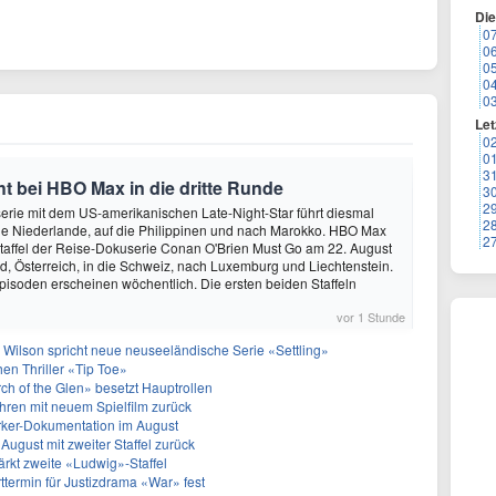
Di
0
0
0
0
0
Let
0
0
3
 bei HBO Max in die dritte Runde
3
2
rie mit dem US-amerikanischen Late-Night-Star führt diesmal
2
die Niederlande, auf die Philippinen und nach Marokko. HBO Max
2
e Staffel der Reise-Dokuserie Conan O'Brien Must Go am 22. August
, Österreich, in die Schweiz, nach Luxemburg und Liechtenstein.
pisoden erscheinen wöchentlich. Die ersten beiden Staffeln
vor 1 Stunde
 Wilson spricht neue neuseeländische Serie «Settling»
hen Thriller «Tip Toe»
h of the Glen» besetzt Hauptrollen
ren mit neuem Spielfilm zurück
arker-Dokumentation im August
August mit zweiter Staffel zurück
rkt zweite «Ludwig»-Staffel
termin für Justizdrama «War» fest