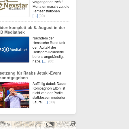
vergangenen zwölf
Monaten massiv zu, die
Fernsehstationen
[…]
(00)
ide» komplett ab 8. August in der
D Mediathek
Nachdem der
Hessische Rundfunk
den Auftakt der
Reitsport-Dokuserie
bereits angekündigt
hatte,
[…]
(00)
setzung für Raabs Jetski-Event
kanntgegeben
Auffällig dabei: Dauer-
Kompagnon Elton ist
nicht von der Partie -
stattdessen moderiert
Laura
[…]
(00)