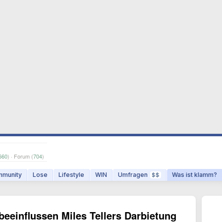
660
) · Forum (
704
)
munity
Lose
Lifestyle
WIN
Umfragen
Was ist klamm?
$$
eeinflussen Miles Tellers Darbietung