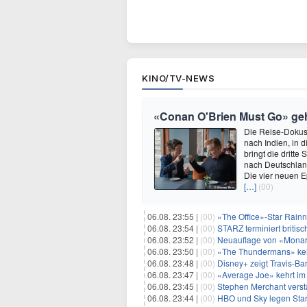
KINO/TV-NEWS
«Conan O'Brien Must Go» geht
Die Reise-Dokuse
nach Indien, in 
bringt die dritt
nach Deutschland
Die vier neuen E
[…]
(00)
06.08. 23:55 |
(00)
«The Office»-Star Rainn
06.08. 23:54 |
(00)
STARZ terminiert britisc
06.08. 23:52 |
(00)
Neuauflage von «Monarc
06.08. 23:50 |
(00)
«The Thundermans» keh
06.08. 23:48 |
(00)
Disney+ zeigt Travis-B
06.08. 23:47 |
(00)
«Average Joe» kehrt im 
06.08. 23:45 |
(00)
Stephen Merchant verstä
06.08. 23:44 |
(00)
HBO und Sky legen Start