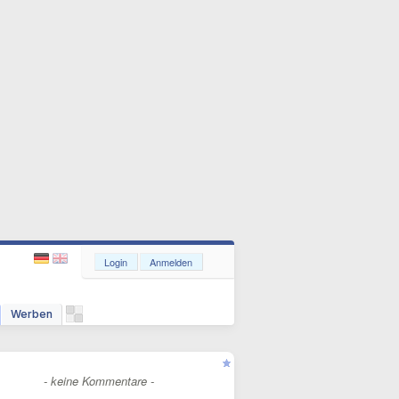
Login
Anmelden
Werben
- keine Kommentare -