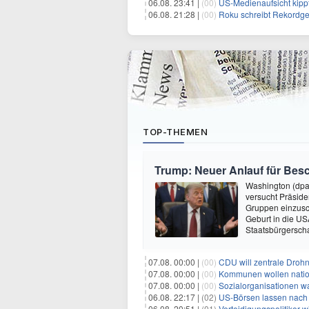
06.08. 23:41 |
(00)
US-Medienaufsicht kipp
06.08. 21:28 |
(00)
Roku schreibt Rekordg
TOP-THEMEN
Trump: Neuer Anlauf für Be
Washington (dpa
versucht Präside
Gruppen einzusc
Geburt in die USA
Staatsbürgersch
07.08. 00:00 |
(00)
CDU will zentrale Droh
07.08. 00:00 |
(00)
Kommunen wollen nation
07.08. 00:00 |
(00)
Sozialorganisationen w
06.08. 22:17 |
(02)
US-Börsen lassen nach - 
06.08. 20:51 |
(01)
Verteidigungspolitiker 