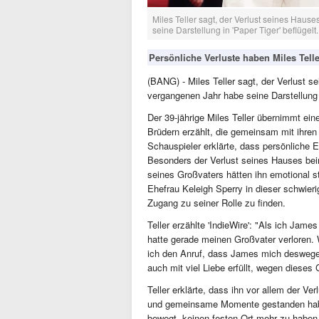
Miles Teller sagt, der Verlust seines Hau
seine Darstellung in 'Paper Tiger' beflügelt.
Persönliche Verluste haben Miles Teller
(BANG) - Miles Teller sagt, der Verlust 
vergangenen Jahr habe seine Darstellung i
Der 39-jährige Miles Teller übernimmt ei
Brüdern erzählt, die gemeinsam mit ihren
Schauspieler erklärte, dass persönliche 
Besonders der Verlust seines Hauses be
seines Großvaters hätten ihn emotional s
Ehefrau Keleigh Sperry in dieser schwieri
Zugang zu seiner Rolle zu finden.
Teller erzählte 'IndieWire': "Als ich Jame
hatte gerade meinen Großvater verloren.
ich den Anruf, dass James mich deswegen 
auch mit viel Liebe erfüllt, wegen dieses
Teller erklärte, dass ihn vor allem der Ve
und gemeinsame Momente gestanden habe
bewegt, keinen festen Ort mehr zu ha