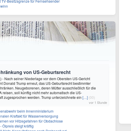
t TV-Besitzsgrenze für Fernsehsender
ewinn
schränkung von US-Geburtsrecht
) - Nach seiner Niederlage vor dem Obersten US-Gericht
nt Donald Trump erneut, das US-Geburtsrecht bestimmter
hränken. Neugeborenen, deren Mütter ausschließlich für die
 reisen, soll künftig nicht mehr automatisch die US-
aft zugesprochen werden. Trump unterzeichnete ein
[…]
(00)
vor 1 Stunde
nenabwehr beim Innenministerium
alen Kraftakt für Wasserversorgung
arnen vor Hitzegefahren für Obdachlose
Ölpreis steigt kräftig
will Nato-Konsultationen nach Drohnenfund