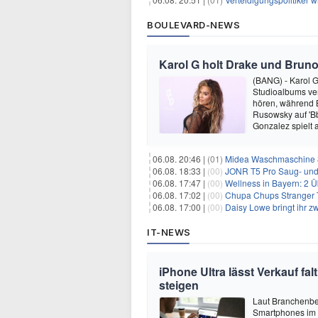
BOULEVARD-NEWS
Karol G holt Drake und Bruno
(BANG) - Karol G 
Studioalbums ver
hören, während B
Rusowsky auf 'Bb
Gonzalez spielt
06.08. 20:46 |
(01)
Midea Waschmaschine 8
06.08. 18:33 |
(00)
JONR T5 Pro Saug- und 
06.08. 17:47 |
(00)
Wellness in Bayern: 2 Über
06.08. 17:02 |
(00)
Chupa Chups Stranger T
06.08. 17:00 |
(00)
Daisy Lowe bringt ihr zw
IT-NEWS
iPhone Ultra lässt Verkauf f
steigen
Laut Branchenber
Smartphones im J