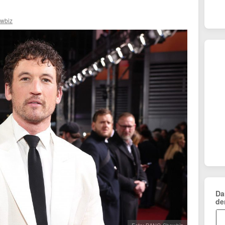
wbiz
Da
de