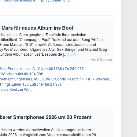
 Mars für neues Album ins Boot
hat die mit Stars gespickte Trackliste ihres sechsten
öffentlicht. "Champagne Papi" Drake ist auf dem Song 'Ahí' zu
runo Mars auf 'Still' mitwirkt. Außerdem sind Judeline und
y Wow' zu hören. Cigarettes After Sex-Sänger und Gitarrist Greg
 auf dem Albumabschluss 'Después de
[…]
(00)
vor 8 Stunden
 kg Energieklasse A-10% 1400 U/Min für 289,97€
Wischroboter für 194,99€
nachtungen im DAS LUDWIG Sports Resort inkl. HP + Wellness ab 174€ p.P.
hings Eimer 150 Lutscher für 21,95€
eites Kind zur Welt
altbarer Smartphones 2026 um 20 Prozent
ichten werden die weltweiten Auslieferungen faltbarer
ahr 2026 im Vergleich zum Vorjahr voraussichtlich um 20