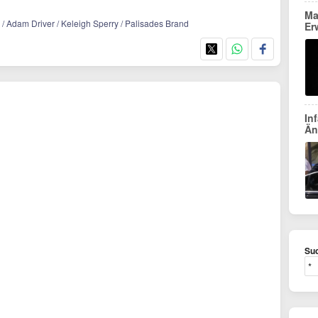
Ma
y / Adam Driver / Keleigh Sperry / Palisades Brand
Er
In
Än
Suc