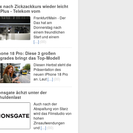
x nach Zickzackkurs wieder leicht
 Plus - Telekom vorn
Frankfurt/Main - Der
Dax hat am
Donnerstag nach
einem freundlichen
Start und einem
[…]
(00)
hone 18 Pro: Diese 3 großen
grades bringt das Top-Modell
Diesen Herbst steht die
Präsentation des
neuen iPhone 18 Pro
an. Laut
[…]
(00)
onsgate ächzt unter der
huldenlast
Auch nach der
Abspaltung von Starz
wird das Filmstudio von
hohen
Zinsaufwendungen
und
[…]
(00)