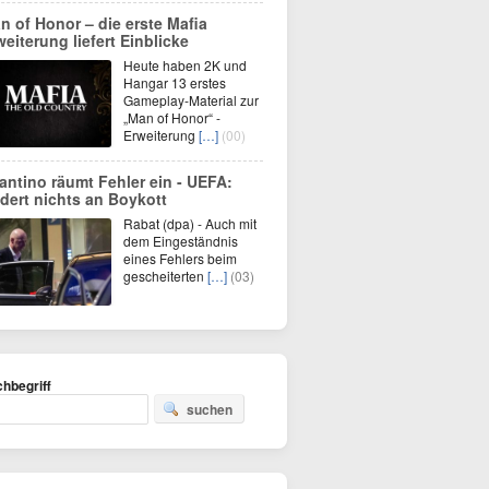
n of Honor – die erste Mafia
weiterung liefert Einblicke
Heute haben 2K und
Hangar 13 erstes
Gameplay-Material zur
„Man of Honor“ -
Erweiterung
[…]
(00)
fantino räumt Fehler ein - UEFA:
dert nichts an Boykott
Rabat (dpa) - Auch mit
dem Eingeständnis
eines Fehlers beim
gescheiterten
[…]
(03)
hbegriff
suchen