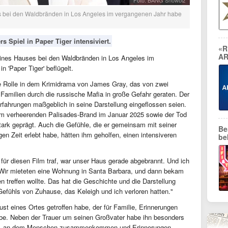
Foto: BANG Showbiz
ses bei den Waldbränden in Los Angeles im vergangenen Jahr habe
s Spiel in Paper Tiger intensiviert.
«R
AR
seines Hauses bei den Waldbränden in Los Angeles im
n 'Paper Tiger' beflügelt.
ne Rolle in dem Krimidrama von James Gray, das von zwei
 Familien durch die russische Mafia in große Gefahr geraten. Der
Erfahrungen maßgeblich in seine Darstellung eingeflossen seien.
im verheerenden Palisades-Brand im Januar 2025 sowie der Tod
tark geprägt. Auch die Gefühle, die er gemeinsam mit seiner
Be
gen Zeit erlebt habe, hätten ihm geholfen, einen intensiveren
be
s für diesen Film traf, war unser Haus gerade abgebrannt. Und ich
 Wir mieteten eine Wohnung in Santa Barbara, und dann bekam
treffen wollte. Das hat die Geschichte und die Darstellung
 Gefühls von Zuhause, das Keleigh und ich verloren hatten."
rlust eines Ortes getroffen habe, der für Familie, Erinnerungen
. Neben der Trauer um seinen Großvater habe ihn besonders
ben, an dem Menschen zusammenkommen und Erinnerungen