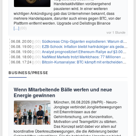
Handelsaktivitäten vorübergehend
pausieren wird. In einer weiteren
wichtigen Ankündigung gab das Unternehmen bekannt, dass
mehrere Handelspaare, darunter auch eines gegen BTC, von der
Plattform entfernt werden. Upgrade und Delistings Binance
[…]
(00)
vor 1 Stunde
06.08. 20:00 |
(00)
Südkoreas Chip-Giganten explodieren: Warum dieser Rekord-Tag die KI-Branche erschüttert
06.08. 19:00 |
(00)
EZB-Schock: Inflation bleibt hartnäckiger als gedacht – 2027 wird zum kritischen Test
06.08. 19:00 |
(00)
Analyst prognostiziert Ethereum-Rallye auf $3.000 nach entscheidendem On-Chain-Ausbruch
06.08. 18:00 |
(00)
NatWest Markets trotzt Marktchaos: 77 Millionen Pfund Gewinn im ersten Halbjahr
06.08. 17:24 |
(00)
Bitcoin-Kursanalyse: BTC kämpft mit entscheidender $65K-Hürde, während sich ein Liquidationscluster aufbaut
BUSINESS/PRESSE
Wenn Mitarbeitende Bälle werfen und neue
Energie gewinnen
München, 06.08.2026 (lifePR) - Neuro-
Jonglage verbindet Jonglierbewegungen
mit Erkenntnissen aus der
Gehirnforschung, um Konzentration,
Motivation und Teamgefühl zu stärken.
Das Konzept setzt dabei vor allem auf
koordinative Überkreuzbewegungen, die die Aktivierung beider
Gehirnhälften unterstützen. Für die betriebliche Umsetzung bietet