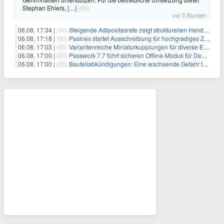
Stephan Ehlers,
[…]
(00)
vor 5 Stunden
06.08. 17:34 |
(00)
Steigende Adipositasrate zeigt strukturellen Handlungsbedarf bei der Ernährung schulpflichtiger Kinder
06.08. 17:18 |
(00)
Pasinex startet Ausschreibung für hochgradiges Zinksulfidkonzentrat mit Germanium- und Silbergehalten und stellt ein Betriebsupdate bereit
06.08. 17:03 |
(00)
Variantenreiche Miniaturkupplungen für diverse Einsatzbereiche
06.08. 17:00 |
(00)
Passwork 7.7 führt sicheren Offline-Modus für Desktop- und Mobile-Apps ein
06.08. 17:00 |
(00)
Bauteilabkündigungen: Eine wachsende Gefahr für industrielle Elektroniksysteme