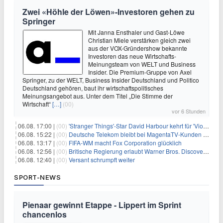
Zwei «Höhle der Löwen»-Investoren gehen zu
Springer
Mit Janna Ensthaler und Gast-Löwe
Christian Miele verstärken gleich zwei
aus der VOX-Gründershow bekannte
Investoren das neue Wirtschafts-
Meinungsteam von WELT und Business
Insider. Die Premium-Gruppe von Axel
Springer, zu der WELT, Business Insider Deutschland und Politico
Deutschland gehören, baut ihr wirtschaftspolitisches
Meinungsangebot aus. Unter dem Titel „Die Stimme der
Wirtschaft“
[…]
(00)
vor 6 Stunden
06.08. 17:00 |
(00)
'Stranger Things'-Star David Harbour kehrt für 'Violent Night 2' zurück – Kristen Bell stößt zur Besetzung
06.08. 15:22 |
(00)
Deutsche Telekom bleibt bei MagentaTV-Kunden vage
06.08. 13:17 |
(00)
FIFA-WM macht Fox Corporation glücklich
06.08. 12:56 |
(00)
Britische Regierung erlaubt Warner Bros. Discovery-Übernahme
06.08. 12:40 |
(00)
Versant schrumpft weiter
SPORT-NEWS
Pienaar gewinnt Etappe - Lippert im Sprint
chancenlos