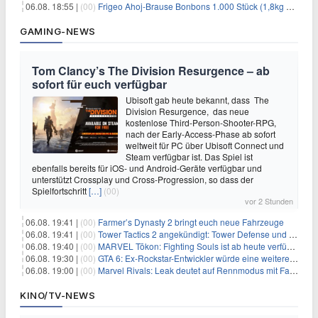
06.08. 18:55 |
(00)
Frigeo Ahoj-Brause Bonbons 1.000 Stück (1,8kg Eimer) für 6,29€
GAMING-NEWS
Tom Clancy’s The Division Resurgence – ab
sofort für euch verfügbar
Ubisoft gab heute bekannt, dass The
Division Resurgence, das neue
kostenlose Third-Person-Shooter-RPG,
nach der Early-Access-Phase ab sofort
weltweit für PC über Ubisoft Connect und
Steam verfügbar ist. Das Spiel ist
ebenfalls bereits für iOS- und Android-Geräte verfügbar und
unterstützt Crossplay und Cross-Progression, so dass der
Spielfortschritt
[…]
(00)
vor 2 Stunden
06.08. 19:41 |
(00)
Farmer’s Dynasty 2 bringt euch neue Fahrzeuge
06.08. 19:41 |
(00)
Tower Tactics 2 angekündigt: Tower Defense und Deckbuilding Kombo kehrt zurück
06.08. 19:40 |
(00)
MARVEL Tōkon: Fighting Souls ist ab heute verfügbar
06.08. 19:30 |
(00)
GTA 6: Ex-Rockstar-Entwickler würde eine weitere Verschiebung nicht überraschen
06.08. 19:00 |
(00)
Marvel Rivals: Leak deutet auf Rennmodus mit Fahrzeugen hin
KINO/TV-NEWS