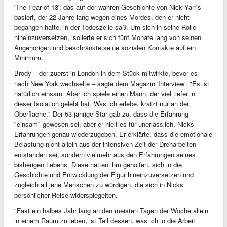
'The Fear of 13', das auf der wahren Geschichte von Nick Yarris
basiert, der 22 Jahre lang wegen eines Mordes, den er nicht
begangen hatte, in der Todeszelle saß. Um sich in seine Rolle
hineinzuversetzen, isolierte er sich fünf Monate lang von seinen
Angehörigen und beschränkte seine sozialen Kontakte auf ein
Minimum.
Brody – der zuerst in London in dem Stück mitwirkte, bevor es
nach New York wechselte – sagte dem Magazin 'Interview': "Es ist
natürlich einsam. Aber ich spiele einen Mann, der viel tiefer in
dieser Isolation gelebt hat. Was ich erlebe, kratzt nur an der
Oberfläche." Der 53-jährige Star gab zu, dass die Erfahrung
"einsam" gewesen sei, aber er hielt es für unerlässlich, Nicks
Erfahrungen genau wiederzugeben. Er erklärte, dass die emotionale
Belastung nicht allein aus der intensiven Zeit der Dreharbeiten
entstanden sei, sondern vielmehr aus den Erfahrungen seines
bisherigen Lebens. Diese hätten ihm geholfen, sich in die
Geschichte und Entwicklung der Figur hineinzuversetzen und
zugleich all jene Menschen zu würdigen, die sich in Nicks
persönlicher Reise widerspiegelten.
"Fast ein halbes Jahr lang an den meisten Tagen der Woche allein
in einem Raum zu leben, ist Teil dessen, was ich in die Arbeit