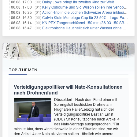
06.08. 17:00 |
(00)
Daisy Lowe bringt ihr zweites Kind zur Welt
06.08. 17:00 |
(01)
Kelly Osbourne und Sid Wilson sollen ihre Verlobung gelöst haben
06.08. 16:35 |
(01)
Action-Trip in die Jochen Schweizer Arena inklusive Premium Hotel und Frühstück ab 59€ p.P.
06.08. 16:30 |
(00)
Calvin Klein Monologo Cap für 23,50€ – Logo-Patch, Baumwolle
06.08. 16:14 |
(00)
KNIPEX Zangenschlüssel 150 mm (86 03 150 SB) für 35,99€
06.08. 15:47 |
(00)
Elektronische Haut heilt sich unter Wasser ohne Strom
TOP-THEMEN
Verteidigungspolitiker will Nato-Konsultationen
nach Drohnenfund
Düsseldorf - Nach dem Fund einer mit
Sprengstoff bestückten Drohne am
Flughafen Halle/Leipzig hat sich der
Verteidigungspolitiker Bastian Ernst
(CDU) für Konsultationen nach Artikel 4
des Nato-Vertrags ausgesprochen. "Für
mich ist klar, dass wir mittlerweile in einer Situation sind, wo wir
den Artikel 4 der Nato aktivieren sollten - ähnlich wie unsere