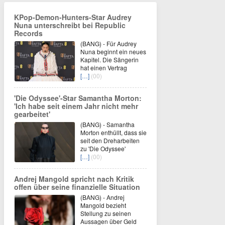
KPop-Demon-Hunters-Star Audrey
Nuna unterschreibt bei Republic
Records
(BANG) - Für Audrey
Nuna beginnt ein neues
Kapitel. Die Sängerin
hat einen Vertrag
[…]
(00)
'Die Odyssee'-Star Samantha Morton:
'Ich habe seit einem Jahr nicht mehr
gearbeitet'
(BANG) - Samantha
Morton enthüllt, dass sie
seit den Dreharbeiten
zu 'Die Odyssee'
[…]
(00)
Andrej Mangold spricht nach Kritik
offen über seine finanzielle Situation
(BANG) - Andrej
Mangold bezieht
Stellung zu seinen
Aussagen über Geld