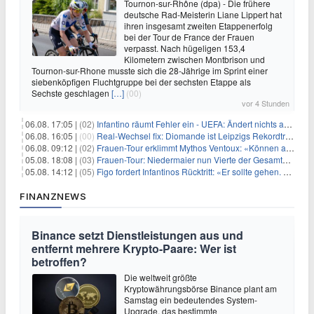
Tournon-sur-Rhône (dpa) - Die frühere
deutsche Rad-Meisterin Liane Lippert hat
ihren insgesamt zweiten Etappenerfolg
bei der Tour de France der Frauen
verpasst. Nach hügeligen 153,4
Kilometern zwischen Montbrison und
Tournon-sur-Rhone musste sich die 28-Jährige im Sprint einer
siebenköpfigen Fluchtgruppe bei der sechsten Etappe als
Sechste geschlagen
[…]
(00)
vor 4 Stunden
06.08. 17:05 |
(02)
Infantino räumt Fehler ein - UEFA: Ändert nichts an Boykott
06.08. 16:05 |
(00)
Real-Wechsel fix: Diomande ist Leipzigs Rekordtransfer
06.08. 09:12 |
(02)
Frauen-Tour erklimmt Mythos Ventoux: «Können alles schaffen»
05.08. 18:08 |
(03)
Frauen-Tour: Niedermaier nun Vierte der Gesamtwertung
05.08. 14:12 |
(05)
Figo fordert Infantinos Rücktritt: «Er sollte gehen. Jetzt»
FINANZNEWS
Binance setzt Dienstleistungen aus und
entfernt mehrere Krypto-Paare: Wer ist
betroffen?
Die weltweit größte
Kryptowährungsbörse Binance plant am
Samstag ein bedeutendes System-
Upgrade, das bestimmte