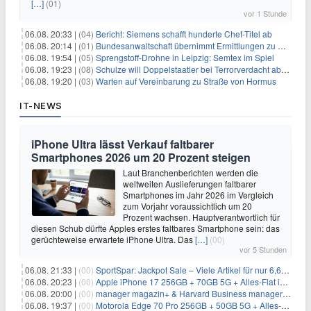
[…]
(01)
vor 1 Stunde
06.08. 20:33 |
(04)
Bericht: Siemens schafft hunderte Chef-Titel ab
06.08. 20:14 |
(01)
Bundesanwaltschaft übernimmt Ermittlungen zu Drohnenvorfall
06.08. 19:54 |
(05)
Sprengstoff-Drohne in Leipzig: Semtex im Spiel
06.08. 19:23 |
(08)
Schulze will Doppelstaatler bei Terrorverdacht abschieben
06.08. 19:20 |
(03)
Warten auf Vereinbarung zu Straße von Hormus
IT-NEWS
iPhone Ultra lässt Verkauf faltbarer
Smartphones 2026 um 20 Prozent steigen
Laut Branchenberichten werden die
weltweiten Auslieferungen faltbarer
Smartphones im Jahr 2026 im Vergleich
zum Vorjahr voraussichtlich um 20
Prozent wachsen. Hauptverantwortlich für
diesen Schub dürfte Apples erstes faltbares Smartphone sein: das
gerüchteweise erwartete iPhone Ultra. Das
[…]
(00)
vor 5 Stunden
06.08. 21:33 |
(00)
SportSpar: Jackpot Sale – Viele Artikel für nur 6,66€ – nur 48 Stunden
06.08. 20:23 |
(00)
Apple iPhone 17 256GB + 70GB 5G + Alles-Flat im Vodafone-Netz für 34,99€/Monat – eff. 4,65€/Monat
06.08. 20:00 |
(00)
manager magazin+ & Harvard Business manager+ Digital-Kombi-Abo 1 Monat kostenlos
06.08. 19:37 |
(00)
Motorola Edge 70 Pro 256GB + 50GB 5G + Alles-Flat im Vodafone-Netz für 19,99€/Monat – eff. 0,61€/Monat