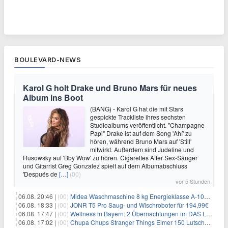
BOULEVARD-NEWS
Karol G holt Drake und Bruno Mars für neues
Album ins Boot
(BANG) - Karol G hat die mit Stars
gespickte Trackliste ihres sechsten
Studioalbums veröffentlicht. "Champagne
Papi" Drake ist auf dem Song 'Ahí' zu
hören, während Bruno Mars auf 'Still'
mitwirkt. Außerdem sind Judeline und
Rusowsky auf 'Bby Wow' zu hören. Cigarettes After Sex-Sänger
und Gitarrist Greg Gonzalez spielt auf dem Albumabschluss
'Después de
[…]
(00)
vor 5 Stunden
06.08. 20:46 |
(00)
Midea Waschmaschine 8 kg Energieklasse A-10% 1400 U/Min für 289,97€
06.08. 18:33 |
(00)
JONR T5 Pro Saug- und Wischroboter für 194,99€
06.08. 17:47 |
(00)
Wellness in Bayern: 2 Übernachtungen im DAS LUDWIG Sports Resort inkl. HP + Wellness ab 174€ p.P.
06.08. 17:02 |
(00)
Chupa Chups Stranger Things Eimer 150 Lutscher für 21,95€