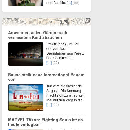
und Familie.
[…]
(00)
Anwohner sollen Gärten nach
vermisstem Kind absuchen
Preetz (dpa) - Im Fall
der vermissten
Dreijährigen aus Preetz
bei Kiel bittet die
[…]
(02)
Bause stellt neue International-Bauern
vor
Tun wird sie dies ende
August - Die Sendung
macht sich zum neunten
Mal auf den Weg in die
[…]
(00)
MARVEL Tōkon: Fighting Souls ist ab
heute verfügbar