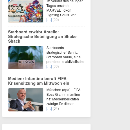
Im Verlauf des heutigen
Tages erscheint
MARVEL Tōkon:
Fighting Souls von
[…]
(00)
Starboard erwirbt Anteile:
Strategische Beteiligung an Shake
Shack
Starboards
strategischer Schritt
Starboard Value, eine
prominente aktivistische
[…]
(00)
Medien: Infantino beruft FIFA-
Krisensitzung am Mittwoch ein
München (dpa) - FIFA-
Boss Gianni Infantino
hat Medienberichten
zufolge für diesen
[…]
(04)