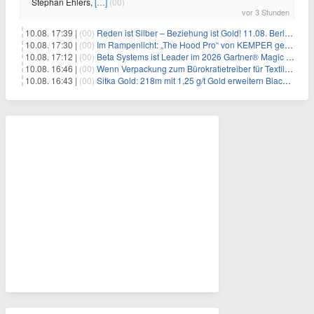
Stephan Ehlers,
[…]
(00)
vor 3 Stunden
10.08. 17:39 |
(00)
Reden ist Silber – Beziehung ist Gold! 11.08. Berlin – 18:30 Uhr
10.08. 17:30 |
(00)
Im Rampenlicht: „The Hood Pro“ von KEMPER gewinnt den Red Dot Design Award 2026
10.08. 17:12 |
(00)
Beta Systems ist Leader im 2026 Gartner® Magic Quadrant™ für Service Orchestration and Automation Platforms (SOAP)
10.08. 16:46 |
(00)
Wenn Verpackung zum Bürokratietreiber für Textilunternehmen wird
10.08. 16:43 |
(00)
Sitka Gold: 218m mit 1,25 g/t Gold erweitern Blackjack massiv