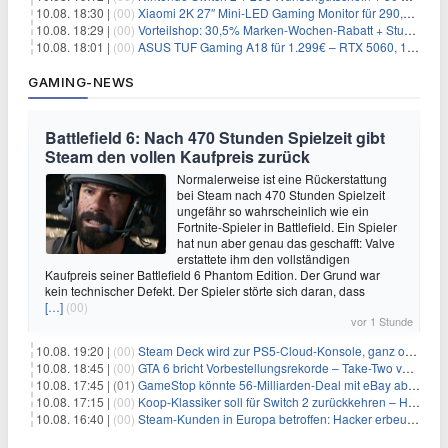
10.08. 18:30 |
(00)
Xiaomi 2K 27″ Mini-LED Gaming Monitor für 290,85€ – 180Hz, HDR1000
10.08. 18:29 |
(00)
Vorteilshop: 30,5% Marken-Wochen-Rabatt + Stubai Funktionsshorts für 34,74€
10.08. 18:01 |
(00)
ASUS TUF Gaming A18 für 1.299€ – RTX 5060, 18 Zoll, 144Hz
GAMING-NEWS
Battlefield 6: Nach 470 Stunden Spielzeit gibt
Steam den vollen Kaufpreis zurück
Normalerweise ist eine Rückerstattung
bei Steam nach 470 Stunden Spielzeit
ungefähr so wahrscheinlich wie ein
Fortnite-Spieler in Battlefield. Ein Spieler
hat nun aber genau das geschafft: Valve
erstattete ihm den vollständigen
Kaufpreis seiner Battlefield 6 Phantom Edition. Der Grund war
kein technischer Defekt. Der Spieler störte sich daran, dass
[…]
(00)
vor 1 Stunde
10.08. 19:20 |
(00)
Steam Deck wird zur PS5-Cloud-Konsole, ganz ohne eigener PlayStation 5
10.08. 18:45 |
(00)
GTA 6 bricht Vorbestellungsrekorde – Take-Two verrät trotzdem keine Zahlen
10.08. 17:45 |
(01)
GameStop könnte 56-Milliarden-Deal mit eBay abblasen, doch Ryan Cohen gibt nicht auf
10.08. 17:15 |
(00)
Koop-Klassiker soll für Switch 2 zurückkehren – Händler nennt bereits einen Release-Termin
10.08. 16:40 |
(00)
Steam-Kunden in Europa betroffen: Hacker erbeuten Namen und Adressen bei Valve-Partner