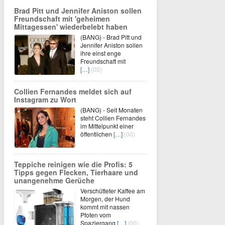
Brad Pitt und Jennifer Aniston sollen
Freundschaft mit 'geheimen
Mittagessen' wiederbelebt haben
(BANG) - Brad Pitt und
Jennifer Aniston sollen
ihre einst enge
Freundschaft mit
[…]
(00)
Collien Fernandes meldet sich auf
Instagram zu Wort
(BANG) - Seit Monaten
steht Collien Fernandes
im Mittelpunkt einer
öffentlichen
[…]
(00)
Teppiche reinigen wie die Profis: 5
Tipps gegen Flecken, Tierhaare und
unangenehme Gerüche
Verschütteter Kaffee am
Morgen, der Hund
kommt mit nassen
Pfoten vom
Spaziergang
[…]
(00)