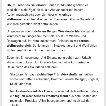
Oh, du schönes Sauerland!
Ferien in Winterberg haben es
wirklich in sich. Egal, ob du ein Aktivurlauber mit hohem
Actionanspruch bist oder dich über eine
ruhige
Wellnessauszeit
freust – das nordrhein-westfälische Sauerland
wird dich garantiert nicht enttäuschen.
Umgeben von den
höchsten Bergen Westdeutschlands
wartet
Winterberg mit insgesamt mehr als 1.500 km Wander- und
Radwegen auf. Im Hotel selbst steht Relaxen im
modernen
Wellnessbereich
, Schlemmen im Hotelrestaurant und Wohlfühlen
in den gemütlichen Zimmern auf dem Plan.
Essen ist Entspannung. Und Entspannung gehört zum Urlaub
einfach dazu. Lass dich in Winterberg auf eine
kulinarische
Reise
durch das Sauerland entführen:
Startpunkt ist das
reichhaltige Frühstücksbuffet
mit süßen
sowie herzhaften Leckereien, Brötchen, allerlei Belägen, Joghurt,
Müsli und Obst.
Im
Hotelrestaurant des Oversum
erwartet dich außerdem stets
ein
täglich wechselndes kreatives Menü
aus dem Besten der
regionalen Produkte. Alles hausgemacht und frisch auf den
Tisch!