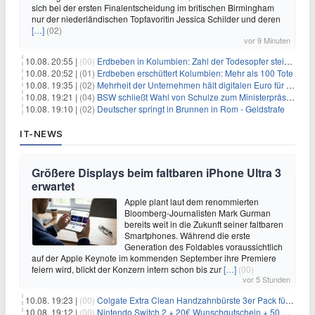
sich bei der ersten Finalentscheidung im britischen Birmingham
nur der niederländischen Topfavoritin Jessica Schilder und deren
[…]
(02)
vor 9 Minuten
10.08. 20:55 |
(00)
Erdbeben in Kolumbien: Zahl der Todesopfer steigt auf über 100
10.08. 20:52 |
(01)
Erdbeben erschüttert Kolumbien: Mehr als 100 Tote
10.08. 19:35 |
(02)
Mehrheit der Unternehmen hält digitalen Euro für überflüssig
10.08. 19:21 |
(04)
BSW schließt Wahl von Schulze zum Ministerpräsidenten aus
10.08. 19:10 |
(02)
Deutscher springt in Brunnen in Rom - Geldstrafe
IT-NEWS
Größere Displays beim faltbaren iPhone Ultra 3
erwartet
Apple plant laut dem renommierten
Bloomberg-Journalisten Mark Gurman
bereits weit in die Zukunft seiner faltbaren
Smartphones. Während die erste
Generation des Foldables voraussichtlich
auf der Apple Keynote im kommenden September ihre Premiere
feiern wird, blickt der Konzern intern schon bis zur
[…]
(00)
vor 5 Stunden
10.08. 19:23 |
(00)
Colgate Extra Clean Handzahnbürste 3er Pack für 1,25€
10.08. 19:12 |
(00)
Nintendo Switch 2 + 20€ Wunschgutschein + 50 GB 5G + Alles-Flat im Vodafone-Netz für 19,99€/Monat – eff. 1,03€/Monat