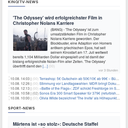
KINO/TV-NEWS
'The Odyssey' wird erfolgreichster Film in
Christopher Nolans Karriere
(BANG) - 'The Odyssey' ist zum
umsatzstärksten Film in Christopher
Nolans Karriere geworden. Der
Blockbuster, eine Adaption von Homers
antikem griechischen Epos, hat seit
seinem Kinostart am 17. Juli weltweit
bereits 1,104 Milliarden Dollar eingespielt und ist damit der
bislang erfolgreichste Nolan-Film aller Zeiten. 'The Odyssey'
übertrifft damit den
[…]
(00)
vor 3 Stunden
10.08. 14:03 |
(00)
Terrashop: 5€ Gutschein ab 50€/10€ ab 99€ – Bücher & Co ab 99 Cent
10.08. 12:26 |
(00)
Stimmung vor Landtagswahlen: MDR bringt Doku «Wut. Hüben wie drüben»
10.08. 12:13 |
(00)
«Battle of the Flags»: ZDF schickt Freshtorge im September On Air
10.08. 10:58 |
(02)
Sonos Era 300 Smart Speaker für 379€ (refurbished 309€) – Dolby Atmos, BT/WLAN, 3D-Audio, schwarz od. weiß
10.08. 10:00 |
(00)
Olivia Wilde bezeichnet 'The Invite' als Höhepunkt ihrer Karriere
SPORT-NEWS
Märtens ist «so stolz»: Deutsche Staffel