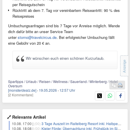
per Reisegutschein
Rücktritt ab dem 7. Tag vor vereinbartem Reiseantritt: 90 % des
Reisepreises
Umbuchungsanfragen sind bis 7 Tage vor Anreise möglich. Wende
dich dafür bitte an unser Service Team
unter
storno@travelcircus.de
. Bei erfolgreicher Umbuchung fällt
eine Gebühr von 20 € an.
Wir wünschen euch einen schönen Kurzurlaub.
Anzeige
Spartipps / Urlaub / Reisen / Wellness / Sauerland / Winterberg / Hotel
Oversum
[monsterdealz.de]
·
19.05.2026
·
12:57 Uhr
[2 Kommentare]
🔗 Relevante Artikel
10.08. 17:00 |
(00)
3 Tage Auszeit im Raitelberg Resort inkl. Halbpension ab 159€ pro Person
10.08. 18:08 |
(00)
Kieler Förde: Übernachtung inkl. Frühstück im SlowDown Bottsand inkl. Wellness ab 49,50€ p.P.