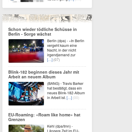
Schon wieder tödliche Schüsse in
Berlin - Sorge wächst
Berlin (dpa) - «In Berlin
vergeht kaum eine
Nacht, in der nicht
irgendjemand zur
[…]
(07)
Blink-182 beginnen dieses Jahr mit
Arbeit an neuem Album
(BANG) - Travis Barker
hat bestätigt, dass ein
neues Blink-182-Album
in Arbeit ist.
[…]
(00)
EU-Roaming: «Roam like home» hat
Grenzen
Kehl (dpa/tmn) -
Längere Zeit im EU-