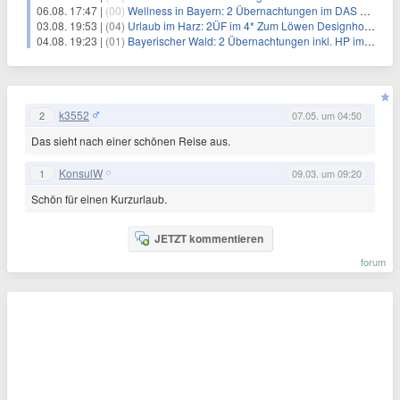
06.08. 17:47 |
(00)
Wellness in Bayern: 2 Übernachtungen im DAS LUDWIG Sports Resort inkl. HP + Wellness ab 174€ p.P.
03.08. 19:53 |
(04)
Urlaub im Harz: 2ÜF im 4* Zum Löwen Designhotel Resort & Spa inkl. 3-Gang-Dinner + Wellness + weitere Leistungen ab 129€ p.P.
04.08. 19:23 |
(01)
Bayerischer Wald: 2 Übernachtungen inkl. HP im 4* Hotel Sonnenhof Grafenau + Wellness ab 129€ p.P.
k3552
2
07.05. um 04:50
Das sieht nach einer schönen Reise aus.
KonsulW
1
09.03. um 09:20
Schön für einen Kurzurlaub.
JETZT kommentieren
forum