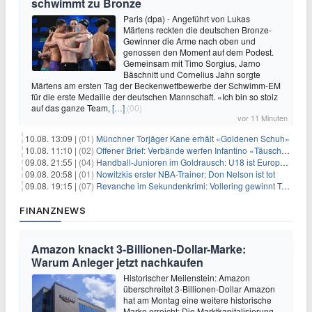
schwimmt zu Bronze
Paris (dpa) - Angeführt von Lukas
Märtens reckten die deutschen Bronze-
Gewinner die Arme nach oben und
genossen den Moment auf dem Podest.
Gemeinsam mit Timo Sorgius, Jarno
Bäschnitt und Cornelius Jahn sorgte
Märtens am ersten Tag der Beckenwettbewerbe der Schwimm-EM
für die erste Medaille der deutschen Mannschaft. «Ich bin so stolz
auf das ganze Team,
[…]
(00)
vor 11 Minuten
10.08. 13:09 |
(01)
Münchner Torjäger Kane erhält «Goldenen Schuh»
10.08. 11:10 |
(02)
Offener Brief: Verbände werfen Infantino «Täuschung» vor
09.08. 21:55 |
(04)
Handball-Junioren im Goldrausch: U18 ist Europameister
09.08. 20:58 |
(01)
Nowitzkis erster NBA-Trainer: Don Nelson ist tot
09.08. 19:15 |
(07)
Revanche im Sekundenkrimi: Vollering gewinnt Tour
FINANZNEWS
Amazon knackt 3-Billionen-Dollar-Marke:
Warum Anleger jetzt nachkaufen
Historischer Meilenstein: Amazon
überschreitet 3-Billionen-Dollar Amazon
hat am Montag eine weitere historische
Marke erreicht: Die Marktkapitalisierung