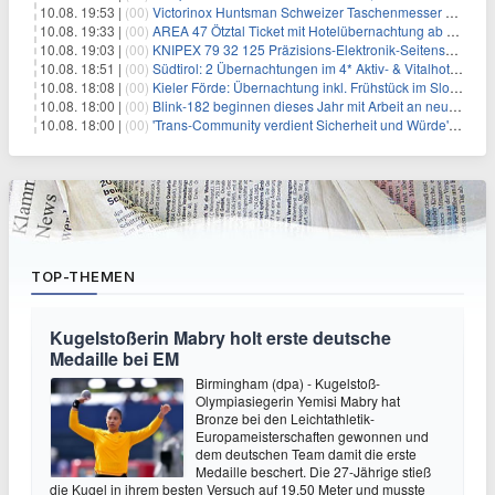
10.08. 19:53 |
(00)
Victorinox Huntsman Schweizer Taschenmesser mit 15 Funktionen für 31,65€
10.08. 19:33 |
(00)
AREA 47 Ötztal Ticket mit Hotelübernachtung ab 109€ p.P.
10.08. 19:03 |
(00)
KNIPEX 79 32 125 Präzisions-Elektronik-Seitenschneider für 25,94€
10.08. 18:51 |
(00)
Südtirol: 2 Übernachtungen im 4* Aktiv- & Vitalhotel Taubers Unterwirt inkl. Verwöhnpension + Wellness ab 239€ p.P.
10.08. 18:08 |
(00)
Kieler Förde: Übernachtung inkl. Frühstück im SlowDown Bottsand inkl. Wellness ab 49,50€ p.P.
10.08. 18:00 |
(00)
Blink-182 beginnen dieses Jahr mit Arbeit an neuem Album
10.08. 18:00 |
(00)
'Trans-Community verdient Sicherheit und Würde': 'Harry Potter'-TV-Star Bel Powley widerspricht J.K. Rowling
TOP-THEMEN
Kugelstoßerin Mabry holt erste deutsche
Medaille bei EM
Birmingham (dpa) - Kugelstoß-
Olympiasiegerin Yemisi Mabry hat
Bronze bei den Leichtathletik-
Europameisterschaften gewonnen und
dem deutschen Team damit die erste
Medaille beschert. Die 27-Jährige stieß
die Kugel in ihrem besten Versuch auf 19,50 Meter und musste