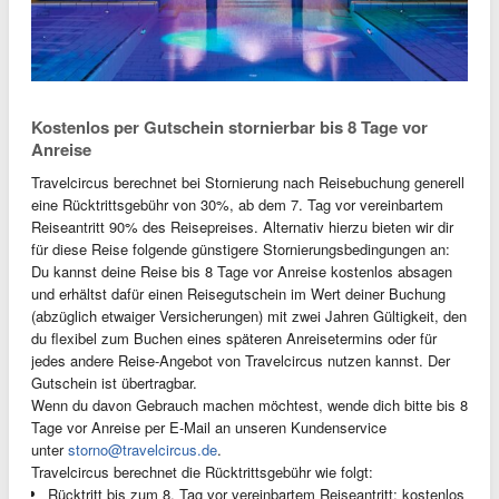
Kostenlos per Gutschein stornierbar bis 8 Tage vor
Anreise
Travelcircus berechnet bei Stornierung nach Reisebuchung generell
eine Rücktrittsgebühr von 30%, ab dem 7. Tag vor vereinbartem
Reiseantritt 90% des Reisepreises. Alternativ hierzu bieten wir dir
für diese Reise folgende günstigere Stornierungsbedingungen an:
Du kannst deine Reise bis 8 Tage vor Anreise kostenlos absagen
und erhältst dafür einen Reisegutschein im Wert deiner Buchung
(abzüglich etwaiger Versicherungen) mit zwei Jahren Gültigkeit, den
du flexibel zum Buchen eines späteren Anreisetermins oder für
jedes andere Reise-Angebot von Travelcircus nutzen kannst. Der
Gutschein ist übertragbar.
Wenn du davon Gebrauch machen möchtest, wende dich bitte bis 8
Tage vor Anreise per E-Mail an unseren Kundenservice
unter
storno@travelcircus.de
.
Travelcircus berechnet die Rücktrittsgebühr wie folgt:
Rücktritt bis zum 8. Tag vor vereinbartem Reiseantritt: kostenlos