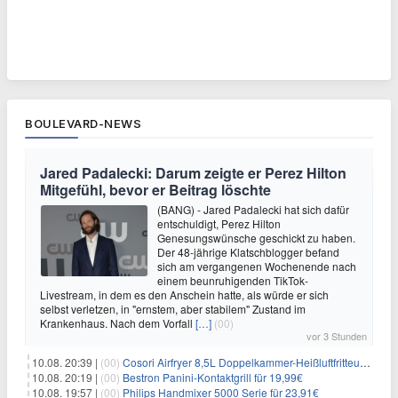
BOULEVARD-NEWS
Jared Padalecki: Darum zeigte er Perez Hilton
Mitgefühl, bevor er Beitrag löschte
(BANG) - Jared Padalecki hat sich dafür
entschuldigt, Perez Hilton
Genesungswünsche geschickt zu haben.
Der 48-jährige Klatschblogger befand
sich am vergangenen Wochenende nach
einem beunruhigenden TikTok-
Livestream, in dem es den Anschein hatte, als würde er sich
selbst verletzen, in "ernstem, aber stabilem" Zustand im
Krankenhaus. Nach dem Vorfall
[…]
(00)
vor 3 Stunden
10.08. 20:39 |
(00)
Cosori Airfryer 8,5L Doppelkammer-Heißluftfritteuse mit Sichtfenster für 139,94€
10.08. 20:19 |
(00)
Bestron Panini-Kontaktgrill für 19,99€
10.08. 19:57 |
(00)
Philips Handmixer 5000 Serie für 23,91€