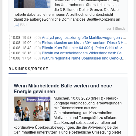
des Unternehmens überschritt erstmals
die 3-Billionen-Dollar-Grenze. Die Aktie
notierte dabei auf einem neuen Allzeithoch und unterstreicht
damit die außergewöhnliche Dominanz des Seattle-Konzerns an
[…]
(00)
vor 1 Stunde
10.08. 19:53 |
(00)
Analyst prognostiziert große Marktbewegungen vor Q4 in ruhigem Kryptomarkt
10.08. 19:00 |
(00)
Einkaufskosten um bis zu 30% senken: Diese 3 Hebel funktionieren wirklich
10.08. 18:43 |
(00)
Bitcoin-Kurs fällt unter 64.000 $, Peter Schiff rät zum Verkauf
10.08. 18:16 |
(00)
Bitcoin vor entscheidendem Widerstandstest: Gelingt der Durchbruch?
10.08. 17:34 |
(00)
Warum regionale Nähe Sparkassen und Geno-Banken verwundbar macht
BUSINESS/PRESSE
Wenn Mitarbeitende Bälle werfen und neue
Energie gewinnen
München, 10.08.2026 (lifePR) - Neuro-
Jonglage verbindet Jonglierbewegungen
mit Erkenntnissen aus der
Gehirnforschung, um Konzentration,
Motivation und Teamgefühl zu stärken.
Das Konzept setzt dabei vor allem auf
koordinative Überkreuzbewegungen, die die Aktivierung beider
Gehirnhälften unterstützen. Für die betriebliche Umsetzung bietet