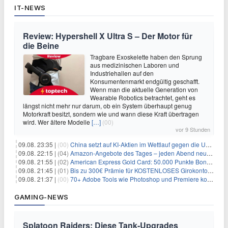
IT-NEWS
Review: Hypershell X Ultra S – Der Motor für
die Beine
Tragbare Exoskelette haben den Sprung
aus medizinischen Laboren und
Industriehallen auf den
Konsumentenmarkt endgültig geschafft.
Wenn man die aktuelle Generation von
Wearable Robotics betrachtet, geht es
längst nicht mehr nur darum, ob ein System überhaupt genug
Motorkraft besitzt, sondern wie und wann diese Kraft übertragen
wird. Wer ältere Modelle
[…]
(00)
vor 9 Stunden
09.08. 23:35 |
(00)
China setzt auf KI-Aktien im Wettlauf gegen die USA um Chip- und Technologiedominanz
09.08. 22:15 |
(04)
Amazon-Angebote des Tages – jeden Abend neue Deals zum Stöbern
09.08. 21:55 |
(02)
American Express Gold Card: 50.000 Punkte Bonus + Metall-Kreditkarte
09.08. 21:45 |
(01)
Bis zu 300€ Prämie für KOSTENLOSES Girokonto bei der Santander – 50€ schon nach 1 Woche!
09.08. 21:37 |
(00)
70+ Adobe Tools wie Photoshop und Premiere kostenlos in ChatGPT
GAMING-NEWS
Splatoon Raiders: Diese Tank-Upgrades