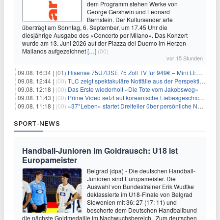
dem Programm stehen Werke von
George Gershwin und Leonard
Bernstein. Der Kultursender arte
überträgt am Sonntag, 6. September, um 17.45 Uhr die
diesjährige Ausgabe des «Concerto per Milano». Das Konzert
wurde am 13. Juni 2026 auf der Piazza del Duomo im Herzen
Mailands aufgezeichnet
[…]
(00)
vor 15 Stunden
09.08. 16:34 |
(01)
Hisense 75U7DSE 75 Zoll TV für 949€ – Mini LED, 144Hz, 2026
09.08. 12:44 |
(00)
TLC zeigt spektakuläre Notfälle aus der Perspektive der Patienten
09.08. 12:18 |
(00)
Das Erste wiederholt «Die Tote vom Jakobsweg»
09.08. 11:43 |
(00)
Prime Video setzt auf koreanische Liebesgeschichte
09.08. 11:18 |
(00)
«37°Leben» startet Dreiteiler über persönliche Neuanfänge
SPORT-NEWS
Handball-Junioren im Goldrausch: U18 ist
Europameister
Belgrad (dpa) - Die deutschen Handball-
Junioren sind Europameister. Die
Auswahl von Bundestrainer Erik Wudtke
deklassierte im U18-Finale von Belgrad
Slowenien mit 36: 27 (17: 11) und
bescherte dem Deutschen Handballbund
die nächste Goldmedaille im Nachwuchsbereich. Zum deutschen