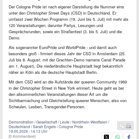
Der Cologne Pride ist nach eigener Darstellung die Nummer eins
unter den Christopher Street Days (CSD) in Deutschland. Er
umfasst zwei Wochen Programm (19. Juni bis 5. Juli) mit mehr als
120 Veranstaltungen, darunter Partys, Lesungen und
Gesprächsrunden, sowie ein Straßenfest (3. bis 5. Juli) und die
Demo.
Als sogenannter EuroPride und WorldPride - und damit auch
besonders groß - firmiert dieses Jahr der CSD in Amsterdam (25.
Juli bis 8. August; mit der Grachten-Demo namens Canal Parade
am 1. August). Die niederländische Hauptstadt liegt bekanntlich
näher an Köln als die deutsche Hauptstadt Berlin.
Mit dem CSD wird an die Aufstände der queeren Community 1969
in der Christopher Street in New York erinnert. Heute geht es bei
den allsommerlichen Veranstaltungen dieser Art um die
Sichtbarmachung und Gleichstellung queerer Menschen, also von
Schwulen, Lesben, Transgender-Personen.
Demonstration / Gesellschaft / Leute / Nordrhein-Westfalen /
Deutschland / Sarah Engels / Cologne Pride
19.05.2026
·
14:13 Uhr
[0 Kommentare]