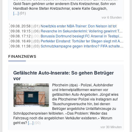
Gold-Team gehören unter anderem Elvis Kretzschmar, Sohn von
Handball-Ikone Stefan Kretzschmar, sowie Kalle Gaugisch,
[…]
(01)
vor 6 Stunden
09.08. 20:58 |
(01)
Nowitzkis erster NBA-Trainer: Don Nelson ist tot
09.08. 19:15 |
(06)
Revanche im Sekundenkrimi: Vollering gewinnt Tour
09.08. 17:12 |
(00)
Borussia Dortmund besiegt FC Arsenal in Testspiel mit 3:2
09.08. 16:49 |
(03)
Perfekter Einstand: Torhüter ter Stegen siegt mit Ajax
09.08. 11:38 |
(03)
Schmutzkampagne gegen Infantino? FIFA schaltet auf Angriff
FINANZNEWS
Gefälschte Auto-Inserate: So gehen Betrüger
vor
Pforzheim (dpa) - Polizei, Autohändler
und Internetplattformen warnen vor
gefälschten Auto-Angeboten. Jüngst wies
die Pforzheimer Polizei via Instagram auf
Täuschungsversuche hin, bei denen
Betrüger angebliche Unfallfahrzeuge zu
Schnäppchenpreisen feilbieten. «Das Problem: Weder das
Fahrzeug noch die angeblichen Verkäufer existieren.» Worum
geht es?
[…]
(00)
vor 30 Minuten