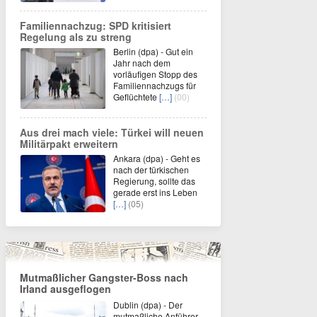
Familiennachzug: SPD kritisiert
Regelung als zu streng
Berlin (dpa) - Gut ein
Jahr nach dem
vorläufigen Stopp des
Familiennachzugs für
Geflüchtete
[…]
(00)
Aus drei mach viele: Türkei will neuen
Militärpakt erweitern
Ankara (dpa) - Geht es
nach der türkischen
Regierung, sollte das
gerade erst ins Leben
[…]
(05)
Mutmaßlicher Gangster-Boss nach
Irland ausgeflogen
Dublin (dpa) - Der
mutmaßliche Anführer