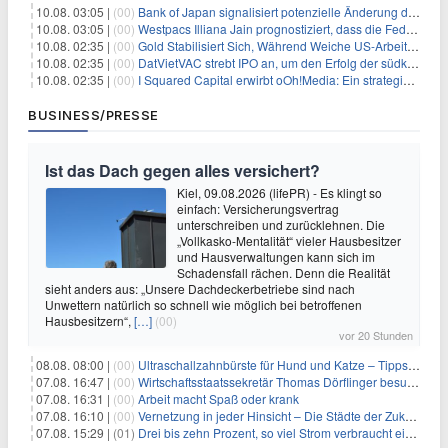
10.08. 03:05 |
(00)
Bank of Japan signalisiert potenzielle Änderung der Zinspolitik angesichts von Inflationsbedenken
10.08. 03:05 |
(00)
Westpacs Illiana Jain prognostiziert, dass die Fed die Zinssätze nach dem Arbeitsmarktbericht stabil halten wird
10.08. 02:35 |
(00)
Gold Stabilisiert Sich, Während Weiche US-Arbeitsmarktdaten Zinsängste Lindern
10.08. 02:35 |
(00)
DatVietVAC strebt IPO an, um den Erfolg der südkoreanischen Unterhaltungsindustrie nachzuahmen
10.08. 02:35 |
(00)
I Squared Capital erwirbt oOh!Media: Ein strategischer Schritt in der Außenwerbung
BUSINESS/PRESSE
Ist das Dach gegen alles versichert?
Kiel, 09.08.2026 (lifePR) - Es klingt so
einfach: Versicherungsvertrag
unterschreiben und zurücklehnen. Die
„Vollkasko-Mentalität“ vieler Hausbesitzer
und Hausverwaltungen kann sich im
Schadensfall rächen. Denn die Realität
sieht anders aus: „Unsere Dachdeckerbetriebe sind nach
Unwettern natürlich so schnell wie möglich bei betroffenen
Hausbesitzern“,
[…]
(00)
vor 20 Stunden
08.08. 08:00 |
(00)
Ultraschallzahnbürste für Hund und Katze – Tipps zur erfolgreichen Eingewöhnung
07.08. 16:47 |
(00)
Wirtschaftsstaatssekretär Thomas Dörflinger besucht Handwerksbetrieb im Kammerbezirk Freiburg
07.08. 16:31 |
(00)
Arbeit macht Spaß oder krank
07.08. 16:10 |
(00)
Vernetzung in jeder Hinsicht – Die Städte der Zukunft sind grün-blau
07.08. 15:29 |
(01)
Drei bis zehn Prozent, so viel Strom verbraucht ein Aufzug im Gebäude