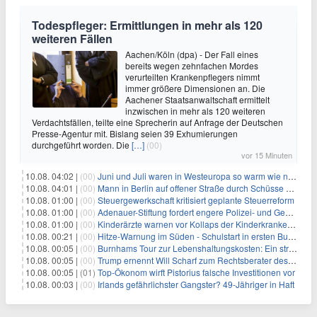
Todespfleger: Ermittlungen in mehr als 120
weiteren Fällen
Aachen/Köln (dpa) - Der Fall eines
bereits wegen zehnfachen Mordes
verurteilten Krankenpflegers nimmt
immer größere Dimensionen an. Die
Aachener Staatsanwaltschaft ermittelt
inzwischen in mehr als 120 weiteren
Verdachtsfällen, teilte eine Sprecherin auf Anfrage der Deutschen
Presse-Agentur mit. Bislang seien 39 Exhumierungen
durchgeführt worden. Die
[…]
(00)
vor 15 Minuten
10.08. 04:02 |
(00)
Juni und Juli waren in Westeuropa so warm wie noch nie
10.08. 04:01 |
(00)
Mann in Berlin auf offener Straße durch Schüsse getötet
10.08. 01:00 |
(00)
Steuergewerkschaft kritisiert geplante Steuerreform
10.08. 01:00 |
(00)
Adenauer-Stiftung fordert engere Polizei- und Geheimdienstkooperation
10.08. 01:00 |
(00)
Kinderärzte warnen vor Kollaps der Kinderkrankenpflege
10.08. 00:21 |
(00)
Hitze-Warnung im Süden - Schulstart in ersten Bundesländern
10.08. 00:05 |
(00)
Burnhams Tour zur Lebenshaltungskosten: Ein strategischer Schritt inmitten von Kontroversen
10.08. 00:05 |
(00)
Trump ernennt Will Scharf zum Rechtsberater des Weißen Hauses: Auswirkungen auf Wirtschaft und Governance
10.08. 00:05 |
(01)
Top-Ökonom wirft Pistorius falsche Investitionen vor
10.08. 00:03 |
(00)
Irlands gefährlichster Gangster? 49-Jähriger in Haft