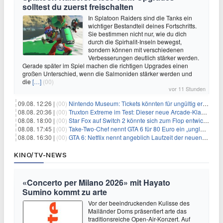
solltest du zuerst freischalten
In Splatoon Raiders sind die Tanks ein
wichtiger Bestandteil deines Fortschritts.
Sie bestimmen nicht nur, wie du dich
durch die Spirhalit-Inseln bewegst,
sondern können mit verschiedenen
Verbesserungen deutlich stärker werden.
Gerade später im Spiel machen die richtigen Upgrades einen
großen Unterschied, wenn die Salmoniden stärker werden und
die
[…]
(00)
vor 11 Stunden
09.08. 12:26 |
(00)
Nintendo Museum: Tickets könnten für ungültig erklärt werden!
08.08. 20:36 |
(00)
Truxton Extreme im Test: Dieser neue Arcade-Klassiker verzeiht dir gar nichts
08.08. 18:00 |
(00)
Star Fox auf Switch 2 könnte sich zum Flop entwickeln
08.08. 17:45 |
(00)
Take-Two-Chef nennt GTA 6 für 80 Euro ein „unglaubliches Schnäppchen“
08.08. 16:30 |
(00)
GTA 6: Netflix nennt angeblich Laufzeit der neuen Gameplay-Präsentation
KINO/TV-NEWS
«Concerto per Milano 2026» mit Hayato
Sumino kommt zu arte
Vor der beeindruckenden Kulisse des
Mailänder Doms präsentiert arte das
traditionsreiche Open-Air-Konzert. Auf