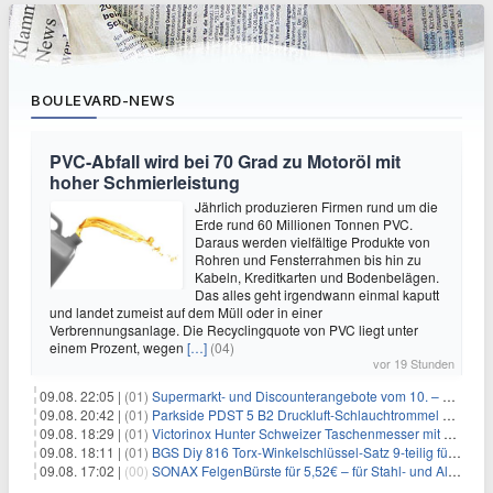
BOULEVARD-NEWS
PVC-Abfall wird bei 70 Grad zu Motoröl mit
hoher Schmierleistung
Jährlich produzieren Firmen rund um die
Erde rund 60 Millionen Tonnen PVC.
Daraus werden vielfältige Produkte von
Rohren und Fensterrahmen bis hin zu
Kabeln, Kreditkarten und Bodenbelägen.
Das alles geht irgendwann einmal kaputt
und landet zumeist auf dem Müll oder in einer
Verbrennungsanlage. Die Recyclingquote von PVC liegt unter
einem Prozent, wegen
[…]
(04)
vor 19 Stunden
09.08. 22:05 |
(01)
Supermarkt- und Discounterangebote vom 10. – 15.08.2026
09.08. 20:42 |
(01)
Parkside PDST 5 B2 Druckluft-Schlauchtrommel mit 10 m Schlauch für 25,94€
09.08. 18:29 |
(01)
Victorinox Hunter Schweizer Taschenmesser mit 12 Funktionen für 43,99€
09.08. 18:11 |
(01)
BGS Diy 816 Torx-Winkelschlüssel-Satz 9-teilig für 6,45€
09.08. 17:02 |
(00)
SONAX FelgenBürste für 5,52€ – für Stahl- und Alufelgen