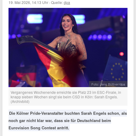
19. Mai 2026, 14:13 Uhr
·
Quelle:
dpa
Foto: Jens Büttner/dpa
Vergangenes Wochenende erreichte sie Platz 23 im ESC-Finale, in
knapp sieben Wochen singt sie beim CSD in Köln: Sarah Engels.
(Archivbild)
Die Kölner Pride-Veranstalter buchten Sarah Engels schon, als
noch gar nicht klar war, dass sie für Deutschland beim
Eurovision Song Contest antritt.