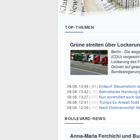
TOP-THEMEN
Grüne streiten über Lockeru
Berlin - Die weg
(CDU) vorgeschl
Lockerung des Fa
Grünen auf gespa
Bundesregierung
08.08. 13:46 |
(01)
Entwurf: Steuerreform 
08.08. 13:42 |
(00)
Bahnstrecke Hamburg-Ber
08.08. 13:27 |
(00)
Nun kontrolliert auch S
08.08. 12:41 |
(00)
Trumps Ex-Anwalt Todd B
08.08. 12:39 |
(00)
Nach Drohnenvorfall: 
BOULEVARD-NEWS
Anna-Maria Ferchichi und Bu