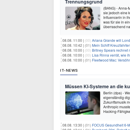
Trennungsgrund
(BANG) - Anna-M
sie jedoch eine
Influencerin in i
was für sie in e
überraschend nac
08.08. 11:00 |
(00)
Ariana Grande will Lond
08.08. 10:42 |
(01)
Mein Schiff Kreuzfahrte
08.08. 10:00 |
(00)
Britney Spears rechnet mi
08.08. 10:00 |
(00)
Lisa Rinna verrät, wie ih
08.08. 10:00 |
(01)
Fleetwood Mac: Versöhn
IT-NEWS
Müssen KI-Systeme an die k
Berlin (dpa) - W
eigenständig dig
Zukunftsmusik m
Anthropic musste
Hacking-Fähigkei
08.08. 13:30 |
(01)
FOCUS Gesundheit 6-Mon
08.08. 13:11 |
(01)
Burnhard: 20% Rabatt au