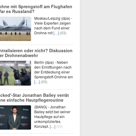
ohne mit Sprengstoff am Flughafen
War es Russland?
Moskau/Leipzig (dpa) -
Viele Experten zeigen
nach dem Fund einer
Drohne mit
[…]
(03)
ntralisieren oder nicht? Diskussion
er Drohnenabwehr
Berlin (dpa) - Neben
den Ermittlungen nach
der Entdeckung einer
Sprengstoff-Drohne am
[…]
(03)
icked'-Star Jonathan Bailey verrät
ine einfache Hautpflegeroutine
(BANG) - Jonathan
Bailey setzt bei seiner
Hautpflege auf ein
unkompliziertes
Konzept.
[…]
(00)