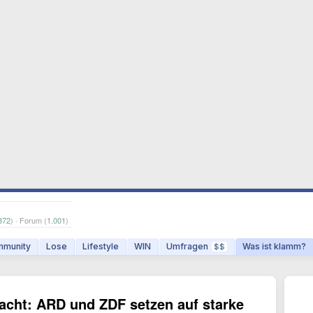
872
) · Forum (
1.001
)
munity
Lose
Lifestyle
WIN
Umfragen
Was ist klamm?
$$
acht: ARD und ZDF setzen auf starke