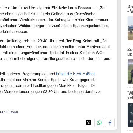
Dr
 treu: Um 21:45 Uhr folgt mit
Ein Krimi aus Passau
mit „Zeit
- 
ine ehemalige Polizistin in ein Geflecht aus Geldwäsche-
rsönlichen Verstrickungen. Der Schauplatz hinter Klostermauern
ayerischen Wäldern sorgen für zusätzliche Spannungselemente,
lerkrimi abheben.
ren Dreiklang fort: Um 23:40 Uhr steht
Der Prag-Krimi
mit „Der
hte um einen Ermittler, der plötzlich selbst unter Mordverdacht
Ze
it mit einem ungewöhnlichen Todesfall in einer Senioren-WG.
üb
ntation mit der eigenen Familiengeschichte – hebt den Film aus
plett anderes Programmprofil und
bringt die FIFA Fußball-
Uhr zeigt der Mainzer Sender Spiele wie Katar gegen die
ungen – darunter Brasilien gegen Marokko – folgen. Die
ühen Morgenstunden gegen 02:30 Uhr und bedienen damit vor
'W
se
M / Fußball