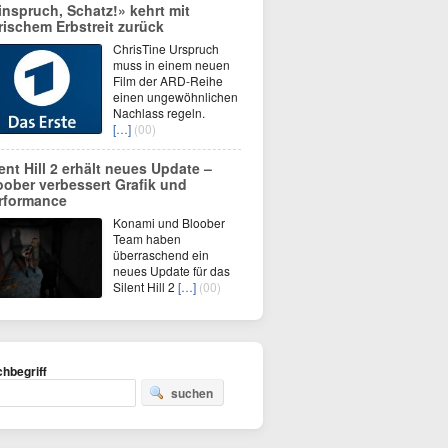
inspruch, Schatz!» kehrt mit
erischem Erbstreit zurück
ChrisTine Urspruch
muss in einem neuen
Film der ARD-Reihe
einen ungewöhnlichen
Nachlass regeln.
[…]
(00)
lent Hill 2 erhält neues Update –
oober verbessert Grafik und
rformance
Konami und Bloober
Team haben
überraschend ein
neues Update für das
Silent Hill 2
[…]
(00)
hbegriff
suchen