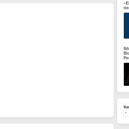
«E
ti
Si
Bl
Pe
Suc