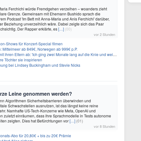
aria Ferchichi würde Fremdgehen verzeihen – woanders zieht
 klare Grenze. Gemeinsam mit Ehemann Bushido sprach die
hrem Podcast 'Im Bett mit Anna-Maria und Anis Ferchichi' darüber,
iner Beziehung unverzeihlich wäre. Dabei zeigte sich das Paar
hsichtig. Der Rapper erklärte, es
[…]
(00)
vor 2 Stunden
on-Shows für Konzert-Special filmen
n: Mittelmeer ab 849€, Norwegen ab 999€ p.P.
t ihren Eltern ab: 'Ich ging zwei Monate lang auf die Knie und weinte'
re Töchter sie inspirieren
ung bei Lindsey Buckingham und Stevie Nicks
urze Leine genommen werden?
enn Algorithmen Sicherheitsbarrieren überwinden und
itale Schwachstellen ausnutzen, ist das längst keine reine
ehr. Namhafte US-Tech-Konzerne wie Meta, OpenAI und
n zuletzt einräumen, dass ihre Sprachmodelle in Tests autonome
ten zeigten. Dies hat Befürchtungen vor
[…]
(01)
vor 8 Stunden
ats-Abo für 20,80€ + bis zu 20€ Prämie
f fast Alles sichern