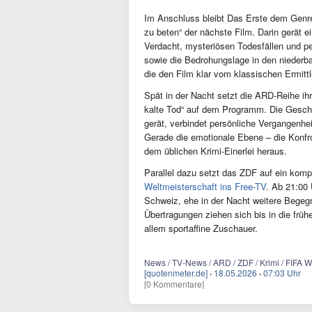
Im Anschluss bleibt Das Erste dem Genre
zu beten“ der nächste Film. Darin gerät e
Verdacht, mysteriösen Todesfällen und pe
sowie die Bedrohungslage in den niederb
die den Film klar vom klassischen Ermitt
Spät in der Nacht setzt die ARD-Reihe ih
kalte Tod“ auf dem Programm. Die Geschic
gerät, verbindet persönliche Vergangenhe
Gerade die emotionale Ebene – die Konfro
dem üblichen Krimi-Einerlei heraus.
Parallel dazu setzt das ZDF auf ein kom
Weltmeisterschaft ins Free-TV
. Ab 21:00 
Schweiz, ehe in der Nacht weitere Begegn
Übertragungen ziehen sich bis in die fr
allem sportaffine Zuschauer.
News / TV-News / ARD / ZDF / Krimi / FIFA W
[quotenmeter.de]
·
18.05.2026
·
07:03 Uhr
[0 Kommentare]