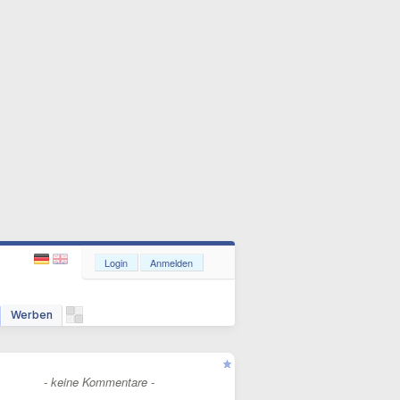
Login
Anmelden
Werben
- keine Kommentare -