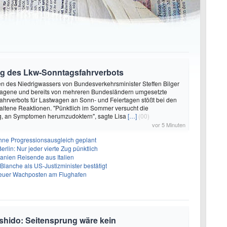
ng des Lkw-Sonntagsfahrverbots
en des Niedrigwassers von Bundesverkehrsminister Steffen Bilger
agene und bereits von mehreren Bundesländern umgesetzte
hrverbots für Lastwagen an Sonn- und Feiertagen stößt bei den
ltene Reaktionen. "Pünktlich im Sommer versucht die
, an Symptomen herumzudoktern", sagte Lisa
[…]
(00)
vor 5 Minuten
ohne Progressionsausgleich geplant
lin: Nur jeder vierte Zug pünktlich
panien Reisende aus Italien
lanche als US-Justizminister bestätigt
Neuer Wachposten am Flughafen
shido: Seitensprung wäre kein