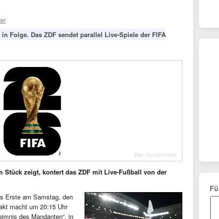
er
in Folge. Das ZDF sendet parallel Live-Spiele der FIFA
Bild: Quotenmeter
 Stück zeigt, kontert das ZDF mit Live-Fußball von der
Fü
as Erste am Samstag, den
takt macht um 20:15 Uhr
imnis des Mandanten“, in