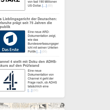
von fast 190 Millionen
US-Dollar.
[…]
(00)
s Lieblingsgericht der Deutschen:
rlsruhe prägt seit 75 Jahren die
publik
Eine neue ARD-
Dokumentation zeigt,
wie das
Bundesverfassungsger
icht mit seinen Urteilen
Politik
[…]
(00)
annel 4 stellt mit Doku den ADHS-
skurs auf den Prüfstand
Eine neue
Dokumentation von
Channel 4 geht der
Frage nach, ob ADHS
tatsächlich eine
[…]
(00)