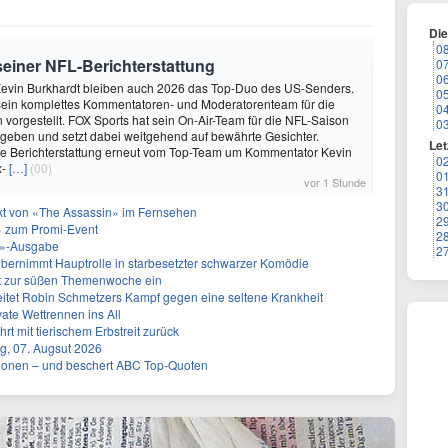
Di
0
 seiner NFL-Berichterstattung
0
0
evin Burkhardt bleiben auch 2026 das Top-Duo des US-Senders.
0
ein komplettes Kommentatoren- und Moderatorenteam für die
0
vorgestellt. FOX Sports hat sein On-Air-Team für die NFL-Saison
0
geben und setzt dabei weitgehend auf bewährte Gesichter.
Let
die Berichterstattung erneut vom Top-Team um Kommentator Kevin
0
x-
[…]
(00)
0
vor 1 Stunde
3
3
akt von «The Assassin» im Fernsehen
2
 zum Promi-Event
2
ht»-Ausgabe
2
bernimmt Hauptrolle in starbesetzter schwarzer Komödie
t zur süßen Themenwoche ein
itet Robin Schmetzers Kampf gegen eine seltene Krankheit
ate Wettrennen ins All
rt mit tierischem Erbstreit zurück
g, 07. Augsut 2026
llionen – und beschert ABC Top-Quoten