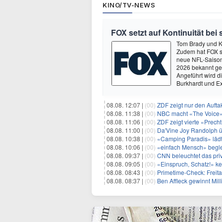
KINO/TV-NEWS
FOX setzt auf Kontinuität bei
Tom Brady und K
Zudem hat FOX s
neue NFL-Saison 
2026 bekannt ge
Angeführt wird 
Burkhardt und E
08.08. 12:07 |
(00)
ZDF zeigt nur den Auft
08.08. 11:38 |
(00)
NBC macht «The Voice»
08.08. 11:06 |
(00)
ZDF zeigt vierte «Prec
08.08. 11:00 |
(00)
Da'Vine Joy Randolph ü
08.08. 10:38 |
(00)
«Camping Paradis» läd
08.08. 10:06 |
(00)
«einfach Mensch» begle
08.08. 09:37 |
(00)
CNN beleuchtet das priv
08.08. 09:05 |
(00)
«Einspruch, Schatz!» keh
08.08. 08:43 |
(00)
Primetime-Check: Freita
08.08. 08:37 |
(00)
Ben Affleck gewinnt Mi