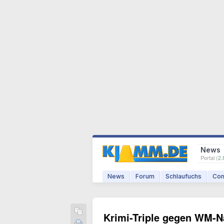
News
Portal (
2.
News
Forum
Schlaufuchs
Com
Krimi-Triple gegen WM-N