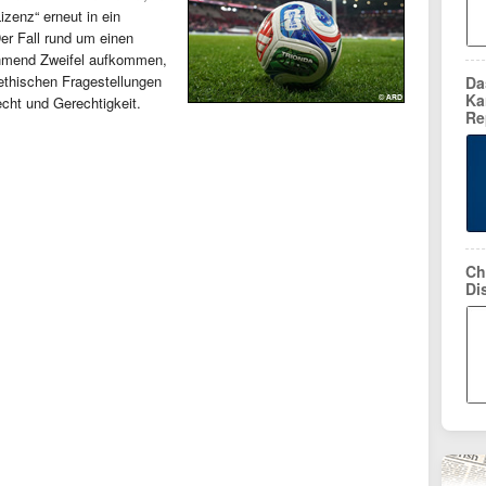
zenz“ erneut in ein
Der Fall rund um einen
ehmend Zweifel aufkommen,
ethischen Fragestellungen
Da
Ka
cht und Gerechtigkeit.
Re
Ch
Di