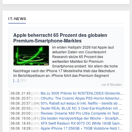
IT-NEWS
Apple beherrscht 65 Prozent des globalen
Premium-Smartphone-Marktes
Im ersten Halbjahr 2026 hat Apple laut
aktuellen Daten von Counterpoint
Research stolze 65 Prozent des
weltweiten Marktes für Premium-
Smartphones erobert. Vor allem die hohe
Nachfrage nach der iPhone 17 Modellreihe trieb das Wachstum
im Berichtszeitraum an. iPhone führt das Premium-Segment
[…]
(00)
vor 8 Stunden
08.08. 21:45 |
(00)
Bis zu 300€ Prämie für KOSTENLOSES Girokonto bei der Santander – 50€ schon nach 1 Woche!
08.08. 20:57 |
(00)
Cthulhu: The Cosmic Abyss PS5-Horror-Adventure für 27,99€
08.08. 20:57 |
(04)
50% Rabatt auf waipu.tv inkl. Netflix – bereits ab 9€/Monat (statt 17,99€)
08.08. 20:53 |
(00)
Teufel REAL BLUE NC 3 Over-Ear-Kopfhörer mit ANC für 149,99€
08.08. 20:03 |
(00)
Review: Dreame X60 Pro Ultra Complete im Test: 42.000 Pa, 100 °C Moppwäsche & erstaunlich viel Technik in nur 8,9 cm Höhe
08.08. 19:05 |
(01)
Die besten Handyverträge der Woche – Smartphone-Tarife & SIM-Only im Überblick
08.08. 18:45 |
(00)
XFX Swift Radeon RX 9070 OC White 16GB Gaming-Grafikkarte für 579€
08.08. 18:28 |
(00)
Apple iPhone 17 256GB + 70GB Vodafone-Netz für 34,99€/Monat (effektiv 6,41€/Monat)