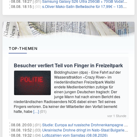
08.08. 18:27 |
(01)
Samsung Galaxy S26 Ultra 256GB + 70GB Vodafone-Netz für 34,99€/Monat (effektiv 4,74€/Monat)
08.08. 18:15 |
(00)
s.Oliver Mako-Satin Bettwäsche für 17,99€ – 135×200 cm, OEKO-TEX
TOP-THEMEN
Besucher verliert Teil von Finger in Freizeitpark
Biddinghuizen (dpa) - Eine Fahrt auf der
Wasserattraktion «Crazy River» im
niederländischen Freizeitpark Walibi
endete Medienberichten zufolge für
einen jungen Deutschen tragisch: Der
junge Mann hat nach einem Bericht des
niederländischen Radiosenders NOS dabei einen Teil seines
Fingers verloren. Da keiner der Mitarbeiter den Vorfall bemerkt
hatte, habe
[…]
(01)
vor 1 Stunde
08.08. 20:03 |
(01)
Studie: Europa auf russische Drohnenkampagne unzureichend vorbereitet
08.08. 19:52 |
(03)
Ukrainische Drohne dringt im Nato-Staat Bulgarien ein
08.08. 19:32 |
(04)
Lottozahlen vom Samstag (08.08.2026)