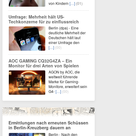
von Kindern
[…]
(01)
Umfrage: Mehrheit hält US-
Techkonzerne für zu einflussreich
Berlin (dpa) - Eine
deutliche Mehrheit der
Deutschen hält laut
einer Umfrage den
[…]
(00)
AOC GAMING CQ32G4ZA – Ein
Monitor für drei Arten von Spielen
AGON by AOC, die
weltweit führende
Marke für Gaming-
Monitore, erweitert sein
G4-
[…]
(00)
Ermittlungen nach erneuten Schüssen
in Berlin-Kreuzberg dauern an
Berlin - Nach den