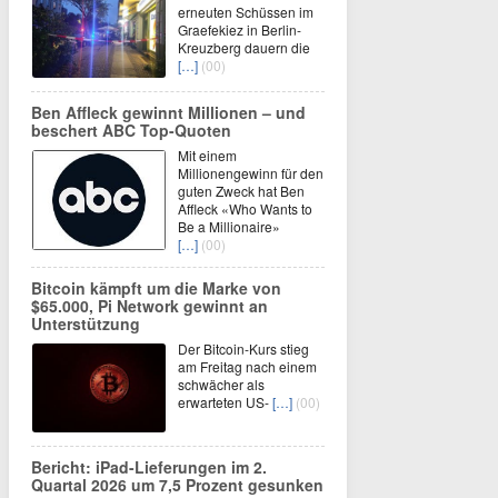
erneuten Schüssen im
Graefekiez in Berlin-
Kreuzberg dauern die
[…]
(00)
Ben Affleck gewinnt Millionen – und
beschert ABC Top-Quoten
Mit einem
Millionengewinn für den
guten Zweck hat Ben
Affleck «Who Wants to
Be a Millionaire»
[…]
(00)
Bitcoin kämpft um die Marke von
$65.000, Pi Network gewinnt an
Unterstützung
Der Bitcoin-Kurs stieg
am Freitag nach einem
schwächer als
erwarteten US-
[…]
(00)
Bericht: iPad-Lieferungen im 2.
Quartal 2026 um 7,5 Prozent gesunken