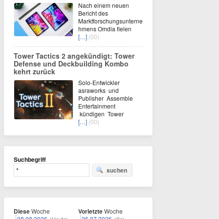
Nach einem neuen
Bericht des
Marktforschungsunterne
hmens Omdia fielen
[…]
(00)
Tower Tactics 2 angekündigt: Tower
Defense und Deckbuilding Kombo
kehrt zurück
Solo-Entwickler
asraworks und
Publisher Assemble
Entertainment
kündigen Tower
[…]
(00)
Suchbegriff
suchen
Diese
Woche
Vorletzte
Woche
08.08.2026
26.07.2026
(Heute)
(So)