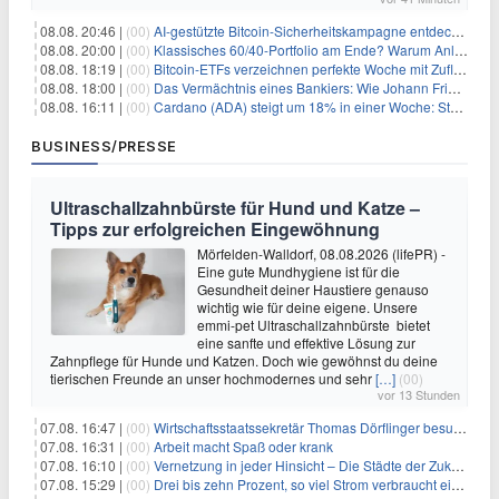
08.08. 20:46 |
(00)
AI-gestützte Bitcoin-Sicherheitskampagne entdeckt fast 5.000 Softwareprobleme in 390 Projekten
08.08. 20:00 |
(00)
Klassisches 60/40-Portfolio am Ende? Warum Anleger jetzt radikal umdenken müssen
08.08. 18:19 |
(00)
Bitcoin-ETFs verzeichnen perfekte Woche mit Zuflüssen auf 3-Monats-Hoch
08.08. 18:00 |
(00)
Das Vermächtnis eines Bankiers: Wie Johann Friedrich Städel sein Imperium unsterblich machte
08.08. 16:11 |
(00)
Cardano (ADA) steigt um 18% in einer Woche: Steht ein Kurs von $0,30 bevor?
BUSINESS/PRESSE
Ultraschallzahnbürste für Hund und Katze –
Tipps zur erfolgreichen Eingewöhnung
Mörfelden-Walldorf, 08.08.2026 (lifePR) -
Eine gute Mundhygiene ist für die
Gesundheit deiner Haustiere genauso
wichtig wie für deine eigene. Unsere
emmi-pet Ultraschallzahnbürste bietet
eine sanfte und effektive Lösung zur
Zahnpflege für Hunde und Katzen. Doch wie gewöhnst du deine
tierischen Freunde an unser hochmodernes und sehr
[…]
(00)
vor 13 Stunden
07.08. 16:47 |
(00)
Wirtschaftsstaatssekretär Thomas Dörflinger besucht Handwerksbetrieb im Kammerbezirk Freiburg
07.08. 16:31 |
(00)
Arbeit macht Spaß oder krank
07.08. 16:10 |
(00)
Vernetzung in jeder Hinsicht – Die Städte der Zukunft sind grün-blau
07.08. 15:29 |
(00)
Drei bis zehn Prozent, so viel Strom verbraucht ein Aufzug im Gebäude