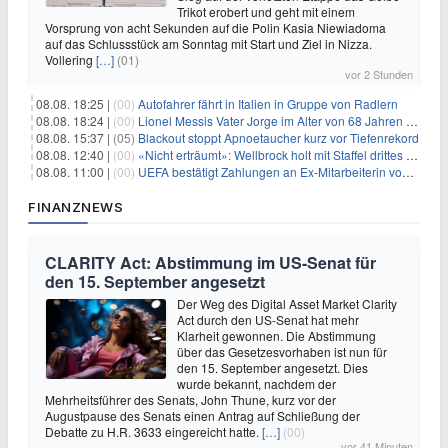
Trikot erobert und geht mit einem
Vorsprung von acht Sekunden auf die Polin Kasia Niewiadoma
auf das Schlussstück am Sonntag mit Start und Ziel in Nizza.
Vollering
[…]
(01)
vor 2 Stunden
08.08. 18:25 |
(00)
Autofahrer fährt in Italien in Gruppe von Radlern
08.08. 18:24 |
(00)
Lionel Messis Vater Jorge im Alter von 68 Jahren gestorben
08.08. 15:37 |
(05)
Blackout stoppt Apnoetaucher kurz vor Tiefenrekord
08.08. 12:40 |
(00)
«Nicht erträumt»: Wellbrock holt mit Staffel drittes EM-Gold
08.08. 11:00 |
(00)
UEFA bestätigt Zahlungen an Ex-Mitarbeiterin von Infantino
FINANZNEWS
CLARITY Act: Abstimmung im US-Senat für
den 15. September angesetzt
Der Weg des Digital Asset Market Clarity
Act durch den US-Senat hat mehr
Klarheit gewonnen. Die Abstimmung
über das Gesetzesvorhaben ist nun für
den 15. September angesetzt. Dies
wurde bekannt, nachdem der
Mehrheitsführer des Senats, John Thune, kurz vor der
Augustpause des Senats einen Antrag auf Schließung der
Debatte zu H.R. 3633 eingereicht hatte.
[…]
(00)
vor 41 Minuten