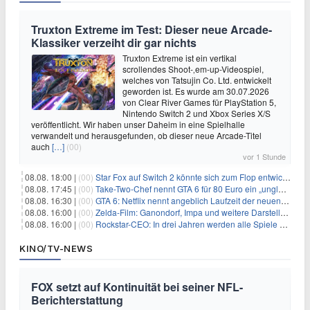
Truxton Extreme im Test: Dieser neue Arcade-
Klassiker verzeiht dir gar nichts
Truxton Extreme ist ein vertikal
scrollendes Shoot-‚em-up-Videospiel,
welches von Tatsujin Co. Ltd. entwickelt
geworden ist. Es wurde am 30.07.2026
von Clear River Games für PlayStation 5,
Nintendo Switch 2 und Xbox Series X/S
veröffentlicht. Wir haben unser Daheim in eine Spielhalle
verwandelt und herausgefunden, ob dieser neue Arcade-Titel
auch
[…]
(00)
vor 1 Stunde
08.08. 18:00 |
(00)
Star Fox auf Switch 2 könnte sich zum Flop entwickeln
08.08. 17:45 |
(00)
Take-Two-Chef nennt GTA 6 für 80 Euro ein „unglaubliches Schnäppchen“
08.08. 16:30 |
(00)
GTA 6: Netflix nennt angeblich Laufzeit der neuen Gameplay-Präsentation
08.08. 16:00 |
(00)
Zelda-Film: Ganondorf, Impa und weitere Darsteller sollen feststehen
08.08. 16:00 |
(00)
Rockstar-CEO: In drei Jahren werden alle Spiele gestreamt
KINO/TV-NEWS
FOX setzt auf Kontinuität bei seiner NFL-
Berichterstattung