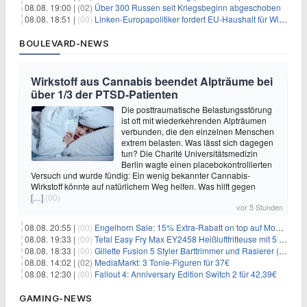
08.08. 19:00 |
(02)
Über 300 Russen seit Kriegsbeginn abgeschoben
08.08. 18:51 |
(00)
Linken-Europapolitiker fordert EU-Haushalt für Wirtschaftsumbau
BOULEVARD-NEWS
Wirkstoff aus Cannabis beendet Alpträume bei
über 1/3 der PTSD-Patienten
Die posttraumatische Belastungsstörung
ist oft mit wiederkehrenden Alpträumen
verbunden, die den einzelnen Menschen
extrem belasten. Was lässt sich dagegen
tun? Die Charité Universitätsmedizin
Berlin wagte einen placebokontrollierten
Versuch und wurde fündig: Ein wenig bekannter Cannabis-
Wirkstoff könnte auf natürlichem Weg helfen. Was hilft gegen
[…]
(00)
vor 5 Stunden
08.08. 20:55 |
(00)
Engelhorn Sale: 15% Extra-Rabatt on top auf Mode- und Sport-Artikel
08.08. 19:33 |
(00)
Tefal Easy Fry Max EY2458 Heißluftfritteuse mit 5 Litern für 64,99€
08.08. 18:33 |
(00)
Gillette Fusion 5 Styler Barttrimmer und Rasierer (All in One) für 16€
08.08. 14:02 |
(02)
MediaMarkt: 3 Tonie-Figuren für 37€
08.08. 12:30 |
(00)
Fallout 4: Anniversary Edition Switch 2 für 42,39€
GAMING-NEWS