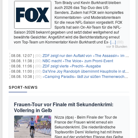
Tom Brady und Kevin Burkhardt bleiben
auch 2026 das Top-Duo des US-
Senders. Zudem hat FOX sein komplettes
Kommentatoren- und Moderatorenteam
für die neue NFL-Saison vorgestellt. FOX
Sports hat sein On-Air-Team für die NFL-
Saison 2026 bekannt gegeben und setzt dabei weitgehend auf
bewährte Gesichter. Angeführt wird die Berichterstattung erneut
vom Top-Team um Kommentator Kevin Burkhardt und Ex-
[…]
(00)
vor 9 Stunden
08.08. 12:07 |
(00)
ZDF zeigt nur den Auftakt von «The Assassin» im Fernsehen
08.08. 11:38 |
(00)
NBC macht «The Voice» zum Promi-Event
08.08. 11:06 |
(00)
ZDF zeigt vierte «Precht»-Ausgabe
08.08. 11:00 |
(00)
Da'Vine Joy Randolph übernimmt Hauptrolle in starbesetzter schwarzer Komödie
08.08. 10:38 |
(00)
«Camping Paradis» lädt zur süßen Themenwoche ein
SPORT-NEWS
Frauen-Tour vor Finale mit Sekundenkrimi:
Vollering in Gelb
Nizza (dpa) - Beim Finale der Tour de
France der Frauen winkt erneut ein
Sekundenkrimi. Die niederländische
Topfavoritin Demi Vollering hat mit ihrem
Sieg auf der vorletzten Etappe das Gelbe