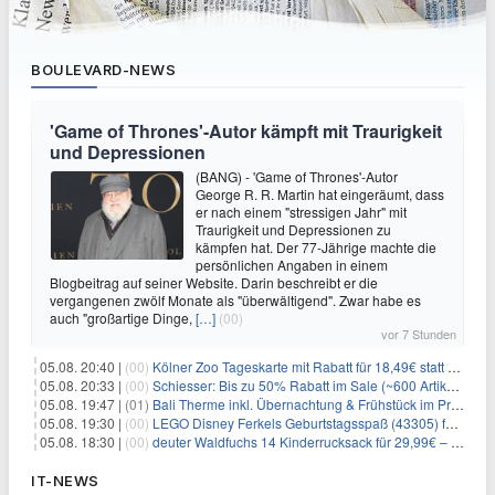
BOULEVARD-NEWS
'Game of Thrones'-Autor kämpft mit Traurigkeit
und Depressionen
(BANG) - 'Game of Thrones'-Autor
George R. R. Martin hat eingeräumt, dass
er nach einem "stressigen Jahr" mit
Traurigkeit und Depressionen zu
kämpfen hat. Der 77-Jährige machte die
persönlichen Angaben in einem
Blogbeitrag auf seiner Website. Darin beschreibt er die
vergangenen zwölf Monate als "überwältigend". Zwar habe es
auch "großartige Dinge,
[…]
(00)
vor 7 Stunden
05.08. 20:40 |
(00)
Kölner Zoo Tageskarte mit Rabatt für 18,49€ statt 29,50€ – einlösbar bis Dezember
05.08. 20:33 |
(00)
Schiesser: Bis zu 50% Rabatt im Sale (~600 Artikel zur Auswahl)
05.08. 19:47 |
(01)
Bali Therme inkl. Übernachtung & Frühstück im Premium Hotel (Bad Oeynhausen) ab 89€ p.P.
05.08. 19:30 |
(00)
LEGO Disney Ferkels Geburtstagsspaß (43305) für 29,10€
05.08. 18:30 |
(00)
deuter Waldfuchs 14 Kinderrucksack für 29,99€ – Amber-maple
IT-NEWS