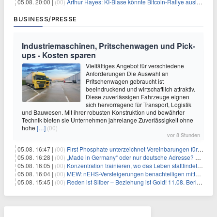
05.08. 20:00 |
(00)
Arthur Hayes: KI-Blase könnte Bitcoin-Rallye auslösen
BUSINESS/PRESSE
Industriemaschinen, Pritschenwagen und Pick-
ups - Kosten sparen
Vielfältiges Angebot für verschiedene
Anforderungen Die Auswahl an
Pritschenwagen gebraucht ist
beeindruckend und wirtschaftlich attraktiv.
Diese zuverlässigen Fahrzeuge eignen
sich hervorragend für Transport, Logistik
und Bauwesen. Mit ihrer robusten Konstruktion und bewährter
Technik bieten sie Unternehmen jahrelange Zuverlässigkeit ohne
hohe
[…]
(00)
vor 8 Stunden
05.08. 16:47 |
(00)
First Phosphate unterzeichnet Vereinbarungen für nicht zu refundierende Zuwendungen in Höhe von 4,84 Mio. $ von der kanadischen Regierung für Straßeninfrastruktur und Stromübertragungsleitungen
05.08. 16:28 |
(00)
„Made in Germany“ oder nur deutsche Adresse? So erkennen Sie, wo Ihre Leiterplatten wirklich gefertigt werden
05.08. 16:05 |
(00)
Konzentration trainieren, wo das Leben stattfindet: Mobile EEG-Technologie bringt Neurofeedback in den Alltag
05.08. 16:04 |
(00)
MEW: nEHS-Versteigerungen benachteiligen mittelständische Unternehmen
05.08. 15:45 |
(00)
Reden ist Silber – Beziehung ist Gold! 11.08. Berlin – 18:30 Uhr