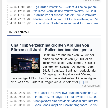
05.08. 14:12 |
(02)
Figo fordert Infantinos Rücktritt: «Er sollte gehen. Jetzt»
05.08. 12:33 |
(03)
Wellbrock verblüfft und träumt: Zweites EM-Gold in Paris
05.08. 11:56 |
(03)
Infantino beruft Krisenrunde ein - Neue Vorwürfe gegen FIFA
04.08. 22:52 |
(04)
Medien: Infantino beruft FIFA-Krisensitzung am Mittwoch ein
04.08. 18:07 |
(00)
Frauen-Tour: Niedermaier verpasst Top Ten - Reusser siegt
FINANZNEWS
Chainlink verzeichnet größten Abfluss von
Börsen seit Juni – Bullen beobachten genau
Chainlink hat innerhalb von 24 Stunden
einen Nettoabfluss von 1,26 Millionen
Token von Börsen verzeichnet. Dies stellt
den größten täglichen Abfluss seit dem
29. Juni dar. Laut Santiment bedeutet der
Rückgang des Angebots auf Börsen,
dass weniger LINK-Token für schnelle Verkaufsaufträge verfügbar
sind, was das Risiko zukünftiger Verkäufe potenziell
[…]
(00)
vor 42 Minuten
05.08. 22:29 |
(00)
Was passiert mit Kryptowährungen, wenn das CLARITY-Gesetz diese Woche scheitert? Hougan erklärt
05.08. 20:38 |
(00)
Ethereum-Kursanalyse: ETH überwindet $1.900, aber größere Herausforderungen stehen bevor
05.08. 20:36 |
(00)
ChangeNOW ernennt Martin Masser zum Direktor für strategische Partnerschaften
05.08. 20:00 |
(00)
Tyson Foods kappt die Gewinnprognose: Die historische Rinderkrise will einfach nicht enden