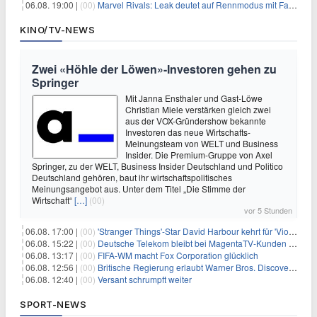
06.08. 19:00 |
(00)
Marvel Rivals: Leak deutet auf Rennmodus mit Fahrzeugen hin
KINO/TV-NEWS
Zwei «Höhle der Löwen»-Investoren gehen zu
Springer
Mit Janna Ensthaler und Gast-Löwe
Christian Miele verstärken gleich zwei
aus der VOX-Gründershow bekannte
Investoren das neue Wirtschafts-
Meinungsteam von WELT und Business
Insider. Die Premium-Gruppe von Axel
Springer, zu der WELT, Business Insider Deutschland und Politico
Deutschland gehören, baut ihr wirtschaftspolitisches
Meinungsangebot aus. Unter dem Titel „Die Stimme der
Wirtschaft“
[…]
(00)
vor 5 Stunden
06.08. 17:00 |
(00)
'Stranger Things'-Star David Harbour kehrt für 'Violent Night 2' zurück – Kristen Bell stößt zur Besetzung
06.08. 15:22 |
(00)
Deutsche Telekom bleibt bei MagentaTV-Kunden vage
06.08. 13:17 |
(00)
FIFA-WM macht Fox Corporation glücklich
06.08. 12:56 |
(00)
Britische Regierung erlaubt Warner Bros. Discovery-Übernahme
06.08. 12:40 |
(00)
Versant schrumpft weiter
SPORT-NEWS