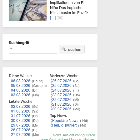
Implikationen von El
Niño Das tropische
Klimamuster im Pazifik,
[…]
(00)
Suchbegriff
suchen
Diese
Woche
Vorletzte
Woche
06.08.2026
26.07.2026
(Heute)
(So)
05.08.2026
25.07.2026
(Gestern)
(Sa)
04.08.2026
24.07.2026
(Di)
(Fr)
03.08.2026
23.07.2026
(Mo)
(Do)
22.07.2026
(Mi)
Letzte
Woche
21.07.2026
(Di)
02.08.2026
(So)
20.07.2026
(Mo)
01.08.2026
(Sa)
Top
News
31.07.2026
(Fr)
30.07.2026
Populäre News
(Do)
(14d)
29.07.2026
Heiß diskutiert
(Mi)
(14d)
28.07.2026
(Di)
27.07.2026
(Mo)
News-Ansicht konfigurieren
meine Kommentare
|
Ignore
|
Notifies