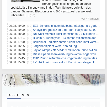
Börsengeschichte, angetrieben durch
spektakuläre Kursgewinne in den Tech-Schwergewichten des
Landes. Samsung Electronics und SK Hynix, zwei der weltweit
führenden
[…]
(00)
vor 47 Minuten
06.08. 19:00 |
(00)
EZB-Schock: Inflation bleibt hartnäckiger als gedacht – 2027 wird zum kritischen Test
06.08. 19:00 |
(00)
Analyst prognostiziert Ethereum-Rallye auf $3.000 nach entscheidendem On-Chain-Ausbruch
06.08. 18:00 |
(00)
NatWest Markets trotzt Marktchaos: 77 Millionen Pfund Gewinn im ersten Halbjahr
06.08. 17:24 |
(00)
Bitcoin-Kursanalyse: BTC kämpft mit entscheidender $65K-Hürde, während sich ein Liquidationscluster aufbaut
06.08. 17:00 |
(00)
Schlanker und effizienter: Allianz schrumpft Vorstand auf 8 Köpfe – das steckt dahinter
06.08. 16:25 |
(00)
Targobank plant Wero-Anbindung
06.08. 16:00 |
(00)
Taylor Wimpey startet 41,9 Millionen Pfund Aktienrückkauf – was Anleger wissen müssen
06.08. 16:00 |
(00)
Diese Sparkassen-Werbung bekommt sogar von der Konkurrenz Lob
06.08. 15:45 |
(00)
XRP, PI und ADA: Welche Kryptowährung hat das größte Potenzial im nächsten Bullenmarkt?
06.08. 15:00 |
(00)
EZB hält Leitzinsen – doch Bauzinsen steigen trotzdem: Das Nahost-Problem für Immobilienkäufer
TOP-THEMEN