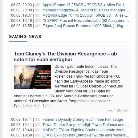
06.08. 20:23 |
(00)
Apple iPhone 17 256GB + 70GB 5G + Alles-Flat im Vodafone-Netz für 34,99€/Monat – eff. 4,65€/Monat
06.08. 20:00 |
(00)
manager magazin+ & Harvard Business manager+ Digital-Kombi-Abo 1 Monat kostenlos
06.08. 19:37 |
(00)
Motorola Edge 70 Pro 256GB + 50GB 5G + Alles-Flat im Vodafone-Netz für 19,99€/Monat – eff. 0,61€/Monat
06.08. 19:16 |
(00)
*SUPER* Frau mit Herz Jahresabo (52 Ausgaben) für 161,40€ + bis zu 150€ Prämie
06.08. 18:55 |
(00)
Frigeo Ahoj-Brause Bonbons 1.000 Stück (1,8kg Eimer) für 6,29€
GAMING-NEWS
Tom Clancy’s The Division Resurgence – ab
sofort für euch verfügbar
Ubisoft gab heute bekannt, dass The
Division Resurgence, das neue
kostenlose Third-Person-Shooter-RPG,
nach der Early-Access-Phase ab sofort
weltweit für PC über Ubisoft Connect und
Steam verfügbar ist. Das Spiel ist
ebenfalls bereits für iOS- und Android-Geräte verfügbar und
unterstützt Crossplay und Cross-Progression, so dass der
Spielfortschritt
[…]
(00)
vor 1 Stunde
06.08. 19:41 |
(00)
Farmer’s Dynasty 2 bringt euch neue Fahrzeuge
06.08. 19:41 |
(00)
Tower Tactics 2 angekündigt: Tower Defense und Deckbuilding Kombo kehrt zurück
06.08. 19:40 |
(00)
MARVEL Tōkon: Fighting Souls ist ab heute verfügbar
06.08. 19:30 |
(00)
GTA 6: Ex-Rockstar-Entwickler würde eine weitere Verschiebung nicht überraschen