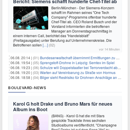
Bericht: Siemens schafft hunderte Chef-Titel ab
Berlin/München - Der Siemens-Konzern
schafft im Rahmen seines "One Tech
Company"-Programms offenbar hunderte
Chef-Titel ab. CEO Roland Busch und der
Vorstand informierten die betroffenen
Manager am Donnerstagnachmittag in
einem internen Call, berichtet das "Handelsblatt"
(Freitagausgabe) unter Berufung auf Unternehmenskreise. Die
Betroffenen sollen
[…]
(02)
vor 14 Minuten
06.08. 20:14 |
(01)
Bundesanwaltschaft übernimmt Ermittlungen zu Drohnenvorfall
06.08. 19:54 |
(05)
Sprengstoff-Drohne in Leipzig: Semtex im Spiel
06.08. 19:23 |
(06)
Schulze will Doppelstaatler bei Terrorverdacht abschieben
06.08. 19:20 |
(03)
Warten auf Vereinbarung zu Straße von Hormus
06.08. 18:58 |
(04)
Bilger sieht Restrisiko für Drohnen-Anschläge an Flughäfen
BOULEVARD-NEWS
Karol G holt Drake und Bruno Mars für neues
Album ins Boot
(BANG) - Karol G hat die mit Stars
gespickte Trackliste ihres sechsten
Studioalbums veröffentlicht. "Champagne
Papi" Drake ist auf dem Song 'Ahí' zu