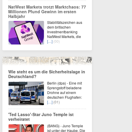
NatWest Markets trotzt Marktchaos: 77
Millionen Pfund Gewinn im ersten
Halbjahr
Stabilitätszeichen aus
dem britischen
Investmentbanking
NatWest Markets, die
[…]
(00)
Wie steht es um die Sicherheitslage in
Deutschland?
Berlin (dpa) - Eine mit
Sprengstoff beladene
Drohne auf einem
deutschen Flughafen:
[…]
(01)
'Ted Lasso'-Star Juno Temple ist
verheiratet
(BANG) - Juno Temple
ist unter der Haube. Die