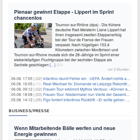
Pienaar gewinnt Etappe - Lippert im Sprint
chancenlos
Tournon-sur-Rhône (dpa) - Die frühere
deutsche Rad-Meisterin Liane Lippert hat
ihren insgesamt zweiten Etappenerfolg
bei der Tour de France der Frauen
verpasst. Nach hügeligen 153,4
Kilometern zwischen Montbrison und
Tournon-sur-Rhone musste sich die 28-Jährige im Sprint einer
siebenköpfigen Fluchtgruppe bei der sechsten Etappe als
Sechste geschlagen
[…]
(00)
vor 2 Stunden
06.08. 17:05 |
(02)
Infantino räumt Fehler ein - UEFA: Ändert nichts an Boykott
06.08. 16:05 |
(00)
Real-Wechsel fix: Diomande ist Leipzigs Rekordtransfer
06.08. 09:12 |
(02)
Frauen-Tour erklimmt Mythos Ventoux: «Können alles schaffen»
05.08. 18:08 |
(03)
Frauen-Tour: Niedermaier nun Vierte der Gesamtwertung
05.08. 14:12 |
(05)
Figo fordert Infantinos Rücktritt: «Er sollte gehen. Jetzt»
BUSINESS/PRESSE
Wenn Mitarbeitende Bälle werfen und neue
Energie gewinnen