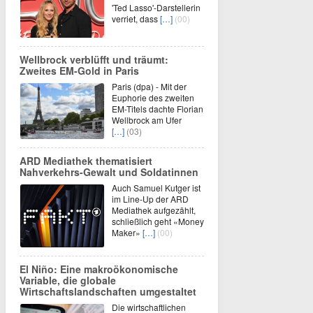
'Ted Lasso'-Darstellerin
verriet, dass
[…]
(00)
Wellbrock verblüfft und träumt:
Zweites EM-Gold in Paris
Paris (dpa) - Mit der
Euphorie des zweiten
EM-Titels dachte Florian
Wellbrock am Ufer
[…]
(03)
ARD Mediathek thematisiert
Nahverkehrs-Gewalt und Soldatinnen
Auch Samuel Kutger ist
im Line-Up der ARD
Mediathek aufgezählt,
schließlich geht «Money
Maker»
[…]
(00)
El Niño: Eine makroökonomische
Variable, die globale
Wirtschaftslandschaften umgestaltet
Die wirtschaftlichen