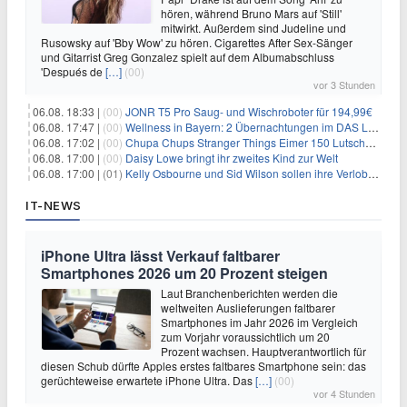
hören, während Bruno Mars auf 'Still'
mitwirkt. Außerdem sind Judeline und
Rusowsky auf 'Bby Wow' zu hören. Cigarettes After Sex-Sänger
und Gitarrist Greg Gonzalez spielt auf dem Albumabschluss
'Después de
[…]
(00)
vor 3 Stunden
06.08. 18:33 |
(00)
JONR T5 Pro Saug- und Wischroboter für 194,99€
06.08. 17:47 |
(00)
Wellness in Bayern: 2 Übernachtungen im DAS LUDWIG Sports Resort inkl. HP + Wellness ab 174€ p.P.
06.08. 17:02 |
(00)
Chupa Chups Stranger Things Eimer 150 Lutscher für 21,95€
06.08. 17:00 |
(00)
Daisy Lowe bringt ihr zweites Kind zur Welt
06.08. 17:00 |
(01)
Kelly Osbourne und Sid Wilson sollen ihre Verlobung gelöst haben
IT-NEWS
iPhone Ultra lässt Verkauf faltbarer
Smartphones 2026 um 20 Prozent steigen
Laut Branchenberichten werden die
weltweiten Auslieferungen faltbarer
Smartphones im Jahr 2026 im Vergleich
zum Vorjahr voraussichtlich um 20
Prozent wachsen. Hauptverantwortlich für
diesen Schub dürfte Apples erstes faltbares Smartphone sein: das
gerüchteweise erwartete iPhone Ultra. Das
[…]
(00)
vor 4 Stunden