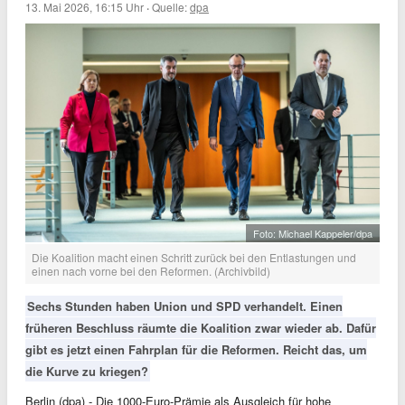
13. Mai 2026, 16:15 Uhr
·
Quelle:
dpa
Foto: Michael Kappeler/dpa
Die Koalition macht einen Schritt zurück bei den Entlastungen und
einen nach vorne bei den Reformen. (Archivbild)
Sechs Stunden haben Union und SPD verhandelt. Einen
früheren Beschluss räumte die Koalition zwar wieder ab. Dafür
gibt es jetzt einen Fahrplan für die Reformen. Reicht das, um
die Kurve zu kriegen?
Berlin (dpa) - Die 1000-Euro-Prämie als Ausgleich für hohe