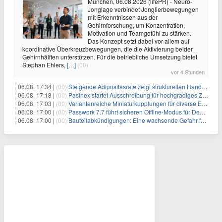
München, 06.08.2026 (lifePR) - Neuro-
Jonglage verbindet Jonglierbewegungen
mit Erkenntnissen aus der
Gehirnforschung, um Konzentration,
Motivation und Teamgefühl zu stärken.
Das Konzept setzt dabei vor allem auf
koordinative Überkreuzbewegungen, die die Aktivierung beider
Gehirnhälften unterstützen. Für die betriebliche Umsetzung bietet
Stephan Ehlers,
[…]
(00)
vor 4 Stunden
06.08. 17:34 |
(00)
Steigende Adipositasrate zeigt strukturellen Handlungsbedarf bei der Ernährung schulpflichtiger Kinder
06.08. 17:18 |
(00)
Pasinex startet Ausschreibung für hochgradiges Zinksulfidkonzentrat mit Germanium- und Silbergehalten und stellt ein Betriebsupdate bereit
06.08. 17:03 |
(00)
Variantenreiche Miniaturkupplungen für diverse Einsatzbereiche
06.08. 17:00 |
(00)
Passwork 7.7 führt sicheren Offline-Modus für Desktop- und Mobile-Apps ein
06.08. 17:00 |
(00)
Bauteilabkündigungen: Eine wachsende Gefahr für industrielle Elektroniksysteme