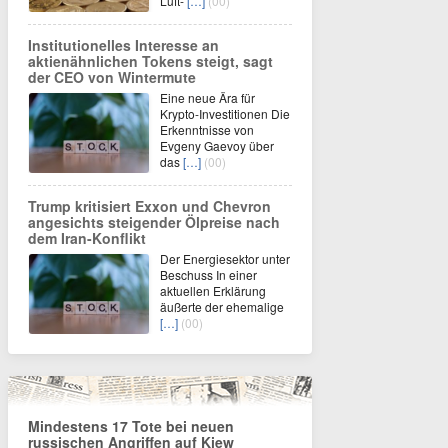
Luft-
[…]
(00)
Institutionelles Interesse an
aktienähnlichen Tokens steigt, sagt
der CEO von Wintermute
Eine neue Ära für
Krypto-Investitionen Die
Erkenntnisse von
Evgeny Gaevoy über
das
[…]
(00)
Trump kritisiert Exxon und Chevron
angesichts steigender Ölpreise nach
dem Iran-Konflikt
Der Energiesektor unter
Beschuss In einer
aktuellen Erklärung
äußerte der ehemalige
[…]
(00)
Mindestens 17 Tote bei neuen
russischen Angriffen auf Kiew