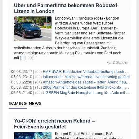
Uber und Partnerfirma bekommen Robotaxi-
Lizenz in London
London/San Francisco (dpa) - London
wird zur Arena für den Wettlauf bei
Robotaxis in Europa. Der Fahrdienst-
Vermittler Uber und sein Software-Partner
Wayve erhielten eine erste Lizenz für die
Beförderung von Passagieren mit
selbstfahrenden Autos in der britischen Hauptstadt. Zunächst
werden einige umgebaute Mustang-Elektroautos von Ford noch
mit
[…]
(00)
vor 2 Stunden
05.08. 23:17 |
(00)
EMF-dVAE: KI reduziert Videobearbeitung durch audio-gesteuerte Bildauswahl um 65%
05.08. 23:10 |
(00)
Influencer in Mexiko während Livestreaming getötet
05.08. 22:30 |
(04)
Amazon-Angebote des Tages – jeden Abend neue Deals zum Stöbern
05.08. 22:15 |
(15)
200€ Prämie für das kostenlose ING Girokonto + gratis Visa + 3,75% Zinsen
05.08. 21:40 |
(00)
UGREEN MagSafe Handyhalterung fürs Auto mit 20 N52-Magneten für 7,96€
GAMING-NEWS
Yu‑Gi‑Oh! erreicht neuen Rekord –
Feier‑Events gestartet
Konami Digital Entertainment, B.V.
(KONAMI) hat heute insgesamt mehr als