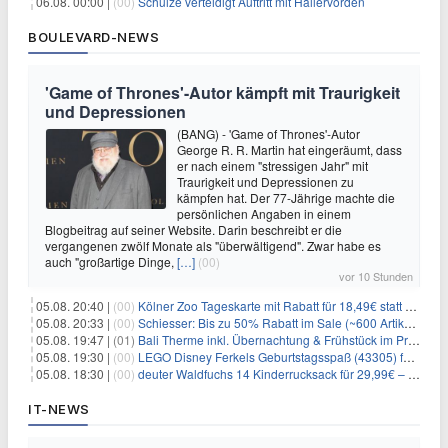
06.08. 00:00 |
(00)
Schulze verteidigt Auftritt mit Hallervorden
BOULEVARD-NEWS
'Game of Thrones'-Autor kämpft mit Traurigkeit
und Depressionen
(BANG) - 'Game of Thrones'-Autor
George R. R. Martin hat eingeräumt, dass
er nach einem "stressigen Jahr" mit
Traurigkeit und Depressionen zu
kämpfen hat. Der 77-Jährige machte die
persönlichen Angaben in einem
Blogbeitrag auf seiner Website. Darin beschreibt er die
vergangenen zwölf Monate als "überwältigend". Zwar habe es
auch "großartige Dinge,
[…]
(00)
vor 10 Stunden
05.08. 20:40 |
(00)
Kölner Zoo Tageskarte mit Rabatt für 18,49€ statt 29,50€ – einlösbar bis Dezember
05.08. 20:33 |
(00)
Schiesser: Bis zu 50% Rabatt im Sale (~600 Artikel zur Auswahl)
05.08. 19:47 |
(01)
Bali Therme inkl. Übernachtung & Frühstück im Premium Hotel (Bad Oeynhausen) ab 89€ p.P.
05.08. 19:30 |
(00)
LEGO Disney Ferkels Geburtstagsspaß (43305) für 29,10€
05.08. 18:30 |
(00)
deuter Waldfuchs 14 Kinderrucksack für 29,99€ – Amber-maple
IT-NEWS