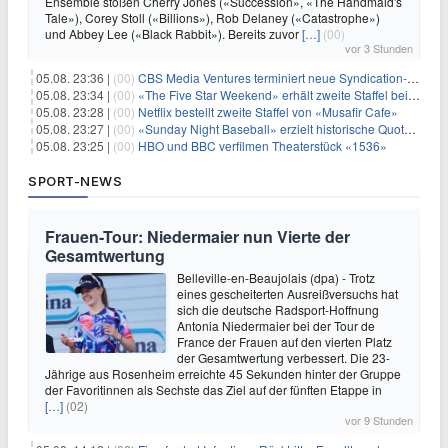
Ensemble stoßen Cherry Jones («Succession», «The Handmaid's
Tale»), Corey Stoll («Billions»), Rob Delaney («Catastrophe»)
und Abbey Lee («Black Rabbit»). Bereits zuvor
[…]
(00)
vor 3 Stunden
05.08. 23:36 |
(00)
CBS Media Ventures terminiert neue Syndication-Formate
05.08. 23:34 |
(00)
«The Five Star Weekend» erhält zweite Staffel bei Peacock
05.08. 23:28 |
(00)
Netflix bestellt zweite Staffel von «Musafir Cafe»
05.08. 23:27 |
(00)
«Sunday Night Baseball» erzielt historische Quotenserie für NBC
05.08. 23:25 |
(00)
HBO und BBC verfilmen Theaterstück «1536»
SPORT-NEWS
Frauen-Tour: Niedermaier nun Vierte der
Gesamtwertung
Belleville-en-Beaujolais (dpa) - Trotz
eines gescheiterten Ausreißversuchs hat
sich die deutsche Radsport-Hoffnung
Antonia Niedermaier bei der Tour de
France der Frauen auf den vierten Platz
der Gesamtwertung verbessert. Die 23-
Jährige aus Rosenheim erreichte 45 Sekunden hinter der Gruppe
der Favoritinnen als Sechste das Ziel auf der fünften Etappe in
[…]
(02)
vor 9 Stunden