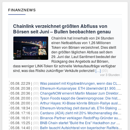
FINANZNEWS
Chainlink verzeichnet größten Abfluss von
Börsen seit Juni – Bullen beobachten genau
Chainlink hat innerhalb von 24 Stunden
einen Nettoabfluss von 1,26 Millionen
Token von Börsen verzeichnet. Dies stellt
den größten täglichen Abfluss seit dem
29. Juni dar. Laut Santiment bedeutet der
Rückgang des Angebots auf Börsen,
dass weniger LINK-Token für schnelle Verkaufsaufträge verfügbar
sind, was das Risiko zukünftiger Verkäufe potenziell
[…]
(00)
vor 3 Stunden
05.08. 22:29 |
(00)
Was passiert mit Kryptowährungen, wenn das CLARITY-Gesetz diese Woche scheitert? Hougan erklärt
05.08. 20:38 |
(00)
Ethereum-Kursanalyse: ETH überwindet $1.900, aber größere Herausforderungen stehen bevor
05.08. 20:36 |
(00)
ChangeNOW ernennt Martin Masser zum Direktor für strategische Partnerschaften
05.08. 20:00 |
(00)
Tyson Foods kappt die Gewinnprognose: Die historische Rinderkrise will einfach nicht enden
05.08. 20:00 |
(00)
Arthur Hayes: KI-Blase könnte Bitcoin-Rallye auslösen
05.08. 18:34 |
(00)
Ethereum-Vorschlag zielt darauf ab, ETH-Staking auf 50 % der Gesamtmenge zu begrenzen
05.08. 17:16 |
(00)
Cardano (ADA) zieht mit 20% Wochenanstieg die Aufmerksamkeit der Händler auf sich
05.08. 16:01 |
(00)
Binance-Partner verklagen RedotPay-Gründer auf fast $473 Millionen
05.08. 15:25 |
(00)
BNB Chain startet "Build the Era" Hackathon zur Entwicklung des offiziellen BNB Agent Studio Marktplatzes
05.08. 14:40 |
(00)
Bafin tauscht Aufsichtsrat von bayerischer Raiffeisenbank aus