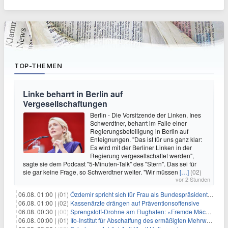
TOP-THEMEN
Linke beharrt in Berlin auf
Vergesellschaftungen
Berlin - Die Vorsitzende der Linken, Ines
Schwerdtner, beharrt im Falle einer
Regierungsbeteiligung in Berlin auf
Enteignungen. "Das ist für uns ganz klar:
Es wird mit der Berliner Linken in der
Regierung vergesellschaftet werden",
sagte sie dem Podcast "5-Minuten-Talk" des "Stern". Das sei für
sie gar keine Frage, so Schwerdtner weiter. "Wir müssen
[…]
(02)
vor 2 Stunden
06.08. 01:00 |
(01)
Özdemir spricht sich für Frau als Bundespräsidentin aus
06.08. 01:00 |
(02)
Kassenärzte drängen auf Präventionsoffensive
06.08. 00:30 |
(00)
Sprengstoff-Drohne am Flughafen: «Fremde Mächte» am Werk?
06.08. 00:00 |
(01)
Ifo-Institut für Abschaffung des ermäßigten Mehrwertsteuersatzes