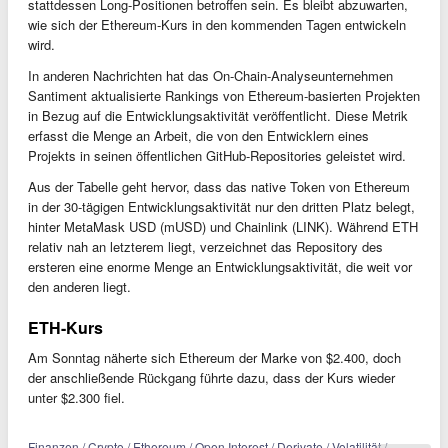
stattdessen Long-Positionen betroffen sein. Es bleibt abzuwarten,
wie sich der Ethereum-Kurs in den kommenden Tagen entwickeln
wird.
In anderen Nachrichten hat das On-Chain-Analyseunternehmen
Santiment aktualisierte Rankings von Ethereum-basierten Projekten
in Bezug auf die Entwicklungsaktivität veröffentlicht. Diese Metrik
erfasst die Menge an Arbeit, die von den Entwicklern eines
Projekts in seinen öffentlichen GitHub-Repositories geleistet wird.
Aus der Tabelle geht hervor, dass das native Token von Ethereum
in der 30-tägigen Entwicklungsaktivität nur den dritten Platz belegt,
hinter MetaMask USD (mUSD) und Chainlink (LINK). Während ETH
relativ nah an letzterem liegt, verzeichnet das Repository des
ersteren eine enorme Menge an Entwicklungsaktivität, die weit vor
den anderen liegt.
ETH-Kurs
Am Sonntag näherte sich Ethereum der Marke von $2.400, doch
der anschließende Rückgang führte dazu, dass der Kurs wieder
unter $2.300 fiel.
Finanzen / Crypto / Ethereum / Open Interest / Derivate / Volatilität /