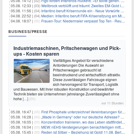
05.08. 14:12 |
(02)
Figo fordert Infantinos Rücktritt: «Er sollte gehen. Jetzt»
05.08. 12:33 |
(03)
Wellbrock verblüfft und träumt: Zweites EM-Gold in Paris
05.08. 11:56 |
(04)
Infantino beruft Krisenrunde ein - Neue Vorwürfe gegen FIFA
04.08. 22:52 |
(04)
Medien: Infantino beruft FIFA-Krisensitzung am Mittwoch ein
04.08. 18:07 |
(00)
Frauen-Tour: Niedermaier verpasst Top Ten - Reusser siegt
BUSINESS/PRESSE
Industriemaschinen, Pritschenwagen und Pick-
ups - Kosten sparen
Vielfältiges Angebot für verschiedene
Anforderungen Die Auswahl an
Pritschenwagen gebraucht ist
beeindruckend und wirtschaftlich attraktiv.
Diese zuverlässigen Fahrzeuge eignen
sich hervorragend für Transport, Logistik
und Bauwesen. Mit ihrer robusten Konstruktion und bewährter
Technik bieten sie Unternehmen jahrelange Zuverlässigkeit ohne
hohe
[…]
(00)
vor 11 Stunden
05.08. 16:47 |
(00)
First Phosphate unterzeichnet Vereinbarungen für nicht zu refundierende Zuwendungen in Höhe von 4,84 Mio. $ von der kanadischen Regierung für Straßeninfrastruktur und Stromübertragungsleitungen
05.08. 16:28 |
(00)
„Made in Germany“ oder nur deutsche Adresse? So erkennen Sie, wo Ihre Leiterplatten wirklich gefertigt werden
05.08. 16:05 |
(00)
Konzentration trainieren, wo das Leben stattfindet: Mobile EEG-Technologie bringt Neurofeedback in den Alltag
05.08. 16:04 |
(00)
MEW: nEHS-Versteigerungen benachteiligen mittelständische Unternehmen
05.08. 15:45 |
(00)
Reden ist Silber – Beziehung ist Gold! 11.08. Berlin – 18:30 Uhr