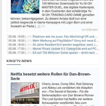
100 Millionen Downloads für Yu-Gi-Oh!
MASTER DUEL, das digitale Kartenspiel,
in dem Duellanten das vollständige Yu-
Gi-Oh! TRADING CARD GAME genießen
können, bekanntgegeben. Zu diesem Anlass läuft nun eine
zeitlich begrenzte In-Game-Kampagne mit Login-Boni und einer
Auswahl an Packs
[…]
(00)
vor 8 Stunden
05.08. 19:00 |
(00)
Pokémon wie nie zuvor: Fan-Mod bringt VR und Ego-Perspektive nach Kanto
05.08. 18:30 |
(00)
Mehr Werbung auf PlayStation? Sony soll neue Einnahmequellen prüfen
05.08. 18:00 |
(00)
30 Jahre Resident Evil werden begehbar, samt „lebensgroßem Leon“
05.08. 17:30 |
(00)
Marvel Rivals Update 9.5: Dateigröße wird auf PC und Konsolen deutlich reduziert
05.08. 17:00 |
(00)
EA soll 700 Millionen Dollar sparen – droht nach der Übernahme die nächste Entlassungswelle?
KINO/TV-NEWS
Netflix besetzt weitere Rollen für Dan-Brown-
Serie
Cherry Jones, Corey Stoll, Rob Delaney
und Abbey Lee verstärken die Adaption
von «The Secret of Secrets». Für die
Serienadaption von Dan Browns Roman
The Lost Symbol hat Netflix vier weitere
Schauspieler verpflichtet. Neu zum