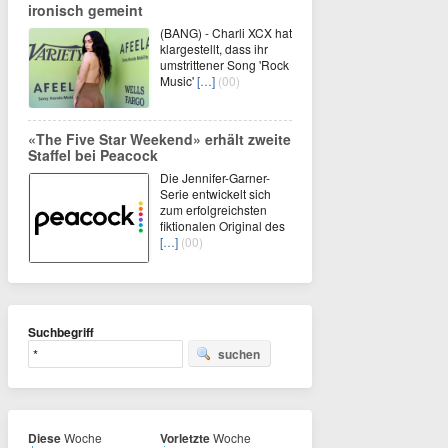
ironisch gemeint
(BANG) - Charli XCX hat
klargestellt, dass ihr
umstrittener Song 'Rock
Music'
[…]
(00)
«The Five Star Weekend» erhält zweite
Staffel bei Peacock
Die Jennifer-Garner-
Serie entwickelt sich
zum erfolgreichsten
fiktionalen Original des
[…]
(00)
Suchbegriff
suchen
Diese
Woche
Vorletzte
Woche