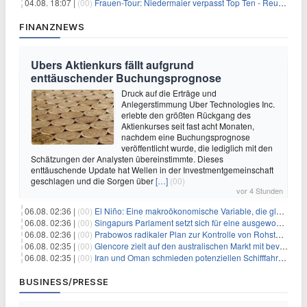
04.08. 18:07 |
(00)
Frauen-Tour: Niedermaier verpasst Top Ten - Reusser siegt
FINANZNEWS
Ubers Aktienkurs fällt aufgrund
enttäuschender Buchungsprognose
Druck auf die Erträge und
Anlegerstimmung Uber Technologies Inc.
erlebte den größten Rückgang des
Aktienkurses seit fast acht Monaten,
nachdem eine Buchungsprognose
veröffentlicht wurde, die lediglich mit den
Schätzungen der Analysten übereinstimmte. Dieses
enttäuschende Update hat Wellen in der Investmentgemeinschaft
geschlagen und die Sorgen über
[…]
(00)
vor 4 Stunden
06.08. 02:36 |
(00)
El Niño: Eine makroökonomische Variable, die globale Wirtschaftslandschaften umgestaltet
06.08. 02:36 |
(00)
Singapurs Parlament setzt sich für eine ausgewogene wirtschaftliche Zukunft ein
06.08. 02:36 |
(00)
Prabowos radikaler Plan zur Kontrolle von Rohstoffexporten steht vor konkurrierenden Visionen
06.08. 02:35 |
(00)
Glencore zielt auf den australischen Markt mit bevorstehendem Sekundärlisting
06.08. 02:35 |
(00)
Iran und Oman schmieden potenziellen Schifffahrtsvertrag im Hormuskanal
BUSINESS/PRESSE