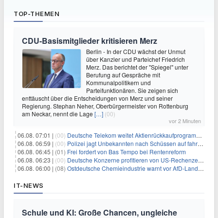
TOP-THEMEN
CDU-Basismitglieder kritisieren Merz
Berlin - In der CDU wächst der Unmut
über Kanzler und Parteichef Friedrich
Merz. Das berichtet der "Spiegel" unter
Berufung auf Gespräche mit
Kommunalpolitikern und
Parteifunktionären. Sie zeigen sich
enttäuscht über die Entscheidungen von Merz und seiner
Regierung. Stephan Neher, Oberbürgermeister von Rottenburg
am Neckar, nennt die Lage
[…]
(00)
vor 2 Minuten
06.08. 07:01 |
(00)
Deutsche Telekom weitet Aktienrückkaufprogramm aus
06.08. 06:59 |
(00)
Polizei jagt Unbekannten nach Schüssen auf fahrendes Auto
06.08. 06:45 |
(01)
Frei fordert von Bas Tempo bei Rentenreform
06.08. 06:23 |
(00)
Deutsche Konzerne profitieren von US-Rechenzentrums-Boom
06.08. 06:00 |
(08)
Ostdeutsche Chemieindustrie warnt vor AfD-Landesregierung
IT-NEWS
Schule und KI: Große Chancen, ungleiche