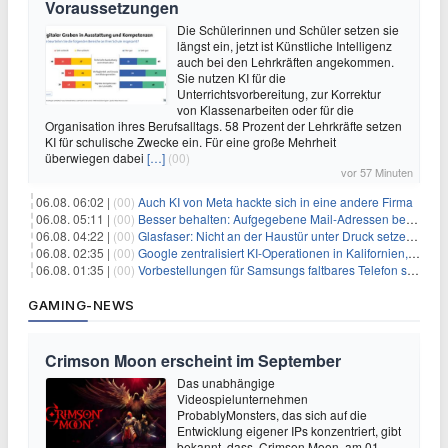
Voraussetzungen
Die Schülerinnen und Schüler setzen sie
längst ein, jetzt ist Künstliche Intelligenz
auch bei den Lehrkräften angekommen.
Sie nutzen KI für die
Unterrichtsvorbereitung, zur Korrektur
von Klassenarbeiten oder für die
Organisation ihres Berufsalltags. 58 Prozent der Lehrkräfte setzen
KI für schulische Zwecke ein. Für eine große Mehrheit
überwiegen dabei
[…]
(00)
vor 57 Minuten
06.08. 06:02 |
(00)
Auch KI von Meta hackte sich in eine andere Firma
06.08. 05:11 |
(00)
Besser behalten: Aufgegebene Mail-Adressen bergen Gefahren
06.08. 04:22 |
(00)
Glasfaser: Nicht an der Haustür unter Druck setzen lassen
06.08. 02:35 |
(00)
Google zentralisiert KI-Operationen in Kalifornien, um Rivale Anthropic und OpenAI zu überholen
06.08. 01:35 |
(00)
Vorbestellungen für Samsungs faltbares Telefon steigen um 30 % in einem wettbewerbsintensiven Markt
GAMING-NEWS
Crimson Moon erscheint im September
Das unabhängige
Videospielunternehmen
ProbablyMonsters, das sich auf die
Entwicklung eigener IPs konzentriert, gibt
bekannt, dass Crimson Moon am 01.