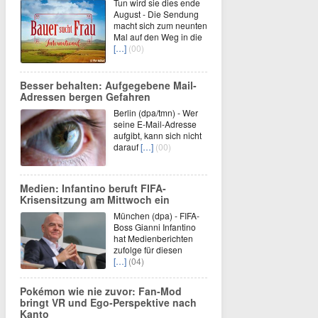
Tun wird sie dies ende
August - Die Sendung
macht sich zum neunten
Mal auf den Weg in die
[…]
(00)
Besser behalten: Aufgegebene Mail-
Adressen bergen Gefahren
Berlin (dpa/tmn) - Wer
seine E-Mail-Adresse
aufgibt, kann sich nicht
darauf
[…]
(00)
Medien: Infantino beruft FIFA-
Krisensitzung am Mittwoch ein
München (dpa) - FIFA-
Boss Gianni Infantino
hat Medienberichten
zufolge für diesen
[…]
(04)
Pokémon wie nie zuvor: Fan-Mod
bringt VR und Ego-Perspektive nach
Kanto