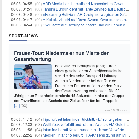
06.08. 04:55 |
(00)
ARD Mediathek thematisiert Nahverkehrs-Gewalt und Soldatinnen
06.08. 04:51 |
(00)
Tahsim Durgun geht mit Tante Zeynep auf Deutschlandreise
06.08. 04:48 |
(00)
«Escaping Bolivia»: ARD zeigt norwegischen Streaminghit
06.08. 04:47 |
(00)
Y-Kollektiv blickt auf Rave-Szene, Overtourism und Pokémon-Kult
06.08. 04:44 |
(00)
SWR setzt auf Rettungseinsätze und ein Leben ohne Smartphone
SPORT-NEWS
Frauen-Tour: Niedermaier nun Vierte der
Gesamtwertung
Belleville-en-Beaujolais (dpa) - Trotz
eines gescheiterten Ausreißversuchs hat
sich die deutsche Radsport-Hoffnung
Antonia Niedermaier bei der Tour de
France der Frauen auf den vierten Platz
der Gesamtwertung verbessert. Die 23-
Jährige aus Rosenheim erreichte 45 Sekunden hinter der Gruppe
der Favoritinnen als Sechste das Ziel auf der fünften Etappe in
[…]
(03)
vor 13 Stunden
05.08. 14:12 |
(04)
Figo fordert Infantinos Rücktritt: «Er sollte gehen. Jetzt»
05.08. 12:33 |
(03)
Wellbrock verblüfft und träumt: Zweites EM-Gold in Paris
05.08. 11:56 |
(04)
Infantino beruft Krisenrunde ein - Neue Vorwürfe gegen FIFA
04.08. 22:52 |
(04)
Medien: Infantino beruft FIFA-Krisensitzung am Mittwoch ein