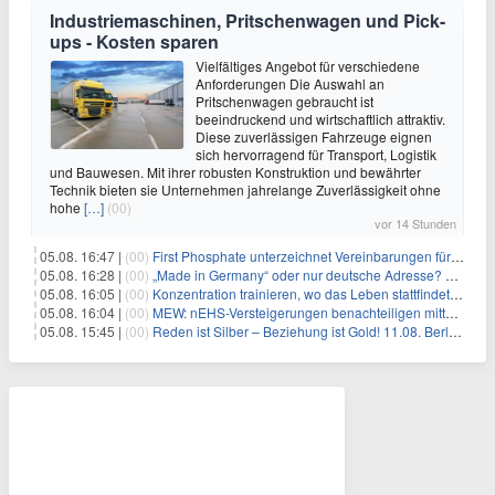
Industriemaschinen, Pritschenwagen und Pick-
ups - Kosten sparen
Vielfältiges Angebot für verschiedene
Anforderungen Die Auswahl an
Pritschenwagen gebraucht ist
beeindruckend und wirtschaftlich attraktiv.
Diese zuverlässigen Fahrzeuge eignen
sich hervorragend für Transport, Logistik
und Bauwesen. Mit ihrer robusten Konstruktion und bewährter
Technik bieten sie Unternehmen jahrelange Zuverlässigkeit ohne
hohe
[…]
(00)
vor 14 Stunden
05.08. 16:47 |
(00)
First Phosphate unterzeichnet Vereinbarungen für nicht zu refundierende Zuwendungen in Höhe von 4,84 Mio. $ von der kanadischen Regierung für Straßeninfrastruktur und Stromübertragungsleitungen
05.08. 16:28 |
(00)
„Made in Germany“ oder nur deutsche Adresse? So erkennen Sie, wo Ihre Leiterplatten wirklich gefertigt werden
05.08. 16:05 |
(00)
Konzentration trainieren, wo das Leben stattfindet: Mobile EEG-Technologie bringt Neurofeedback in den Alltag
05.08. 16:04 |
(00)
MEW: nEHS-Versteigerungen benachteiligen mittelständische Unternehmen
05.08. 15:45 |
(00)
Reden ist Silber – Beziehung ist Gold! 11.08. Berlin – 18:30 Uhr