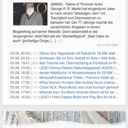
(BANG) - 'Game of Thrones'-Autor
George R. R. Martin hat eingeräumt, dass
er nach einem "stressigen Jahr" mit
Traurigkeit und Depressionen zu
kämpfen hat. Der 77-Jährige machte die
persönlichen Angaben in einem
Blogbeitrag auf seiner Website. Darin beschreibt er die
vergangenen zwölf Monate als "überwältigend". Zwar habe es
auch "großartige Dinge,
[…]
(00)
vor 14 Stunden
05.08. 20:40 |
(00)
Kölner Zoo Tageskarte mit Rabatt für 18,49€ statt 29,50€ – einlösbar bis Dezember
05.08. 20:33 |
(00)
Schiesser: Bis zu 50% Rabatt im Sale (~600 Artikel zur Auswahl)
05.08. 19:47 |
(01)
Bali Therme inkl. Übernachtung & Frühstück im Premium Hotel (Bad Oeynhausen) ab 89€ p.P.
05.08. 19:30 |
(00)
LEGO Disney Ferkels Geburtstagsspaß (43305) für 29,10€
05.08. 18:30 |
(00)
deuter Waldfuchs 14 Kinderrucksack für 29,99€ – Amber-maple
05.08. 17:53 |
(00)
Minecraft Experience Ticket + Premium Hotel ab 59€ p.P.
05.08. 17:00 |
(00)
KPop-Demon-Hunters-Star Audrey Nuna unterschreibt bei Republic Records
05.08. 17:00 |
(00)
Charli XCX: 'Rock Music' war nicht ironisch gemeint
05.08. 17:00 |
(00)
Miranda Kerr: Ex-Mann Orlando Bloom ist für sie 'wie ein Bruder'
05.08. 16:30 |
(00)
LEGO 11044 Classic Build-and-Play Box für 34,99€ – 750 Teile