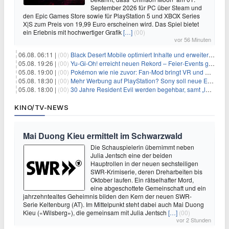
September 2026 für PC über Steam und
den Epic Games Store sowie für PlayStation 5 und XBOX Series
X|S zum Preis von 19,99 Euro erscheinen wird. Das Spiel bietet
ein Erlebnis mit hochwertiger Grafik
[…]
(00)
vor 56 Minuten
06.08. 06:11 |
(00)
Black Desert Mobile optimiert Inhalte und erweitert Treasure Access
05.08. 19:26 |
(00)
Yu‑Gi‑Oh! erreicht neuen Rekord – Feier‑Events gestartet
05.08. 19:00 |
(00)
Pokémon wie nie zuvor: Fan-Mod bringt VR und Ego-Perspektive nach Kanto
05.08. 18:30 |
(00)
Mehr Werbung auf PlayStation? Sony soll neue Einnahmequellen prüfen
05.08. 18:00 |
(00)
30 Jahre Resident Evil werden begehbar, samt „lebensgroßem Leon“
KINO/TV-NEWS
Mai Duong Kieu ermittelt im Schwarzwald
Die Schauspielerin übernimmt neben
Julia Jentsch eine der beiden
Hauptrollen in der neuen sechsteiligen
SWR-Krimiserie, deren Dreharbeiten bis
Oktober laufen. Ein rätselhafter Mord,
eine abgeschottete Gemeinschaft und ein
jahrzehntealtes Geheimnis bilden den Kern der neuen SWR-
Serie Keltenburg (AT). Im Mittelpunkt steht dabei auch Mai Duong
Kieu («Wilsberg»), die gemeinsam mit Julia Jentsch
[…]
(00)
vor 2 Stunden