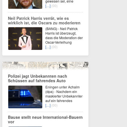
gewesen sei, eine
[…]
(00)
Neil Patrick Harris verrät, wie es
wirklich ist, die Oscars zu moderieren
(BANG) - Neil Patrick
Harris ist überzeugt,
dass die Moderation der
Oscar-Verleihung
[…]
(00)
Polizei jagt Unbekannten nach
Schüssen auf fahrendes Auto
Eningen unter Achalm
(dpa) - Nachdem ein
maskierter Unbekannter
auf ein fahrendes
[…]
(00)
Bause stellt neue International-Bauern
vor