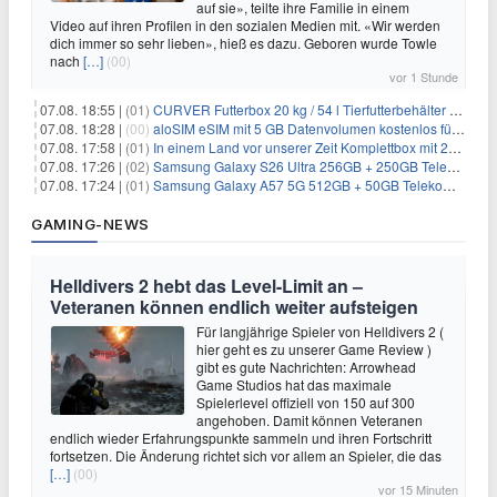
auf sie», teilte ihre Familie in einem
Video auf ihren Profilen in den sozialen Medien mit. «Wir werden
dich immer so sehr lieben», hieß es dazu. Geboren wurde Towle
nach
[…]
(00)
vor 1 Stunde
07.08. 18:55 |
(01)
CURVER Futterbox 20 kg / 54 l Tierfutterbehälter mit Rollen für 19,99€
07.08. 18:28 |
(00)
aloSIM eSIM mit 5 GB Datenvolumen kostenlos für Windscribe-Pro-Nutzer
07.08. 17:58 |
(01)
In einem Land vor unserer Zeit Komplettbox mit 27 DVDs für 59,49€
07.08. 17:26 |
(02)
Samsung Galaxy S26 Ultra 256GB + 250GB Telekom-Netz für 34€/Monat (effektiv 5,42€/Monat)
07.08. 17:24 |
(01)
Samsung Galaxy A57 5G 512GB + 50GB Telekom-Netz für 20€/Monat (effektiv 3,33€/Monat)
GAMING-NEWS
Helldivers 2 hebt das Level-Limit an –
Veteranen können endlich weiter aufsteigen
Für langjährige Spieler von Helldivers 2 (
hier geht es zu unserer Game Review )
gibt es gute Nachrichten: Arrowhead
Game Studios hat das maximale
Spielerlevel offiziell von 150 auf 300
angehoben. Damit können Veteranen
endlich wieder Erfahrungspunkte sammeln und ihren Fortschritt
fortsetzen. Die Änderung richtet sich vor allem an Spieler, die das
[…]
(00)
vor 15 Minuten