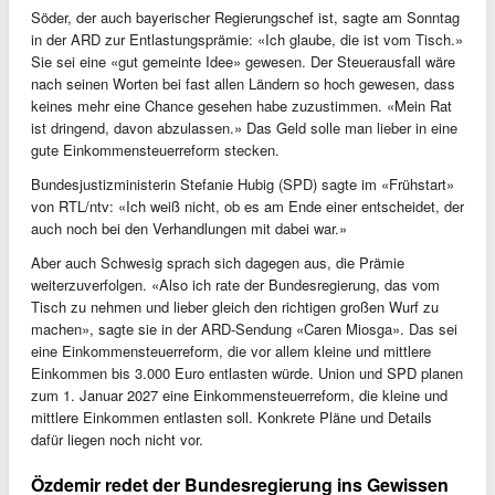
Söder, der auch bayerischer Regierungschef ist, sagte am Sonntag
in der ARD zur Entlastungsprämie: «Ich glaube, die ist vom Tisch.»
Sie sei eine «gut gemeinte Idee» gewesen. Der Steuerausfall wäre
nach seinen Worten bei fast allen Ländern so hoch gewesen, dass
keines mehr eine Chance gesehen habe zuzustimmen. «Mein Rat
ist dringend, davon abzulassen.» Das Geld solle man lieber in eine
gute Einkommensteuerreform stecken.
Bundesjustizministerin Stefanie Hubig (SPD) sagte im «Frühstart»
von RTL/ntv: «Ich weiß nicht, ob es am Ende einer entscheidet, der
auch noch bei den Verhandlungen mit dabei war.»
Aber auch Schwesig sprach sich dagegen aus, die Prämie
weiterzuverfolgen. «Also ich rate der Bundesregierung, das vom
Tisch zu nehmen und lieber gleich den richtigen großen Wurf zu
machen», sagte sie in der ARD-Sendung «Caren Miosga». Das sei
eine Einkommensteuerreform, die vor allem kleine und mittlere
Einkommen bis 3.000 Euro entlasten würde. Union und SPD planen
zum 1. Januar 2027 eine Einkommensteuerreform, die kleine und
mittlere Einkommen entlasten soll. Konkrete Pläne und Details
dafür liegen noch nicht vor.
Özdemir redet der Bundesregierung ins Gewissen