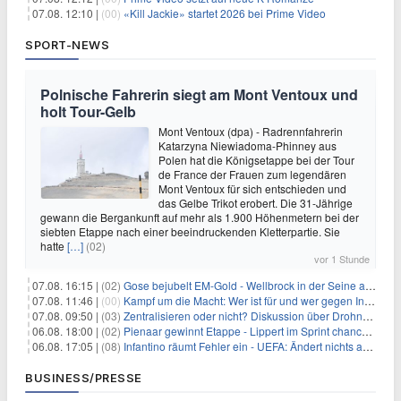
07.08. 12:10 |
(00)
«Kill Jackie» startet 2026 bei Prime Video
SPORT-NEWS
Polnische Fahrerin siegt am Mont Ventoux und
holt Tour-Gelb
Mont Ventoux (dpa) - Radrennfahrerin
Katarzyna Niewiadoma-Phinney aus
Polen hat die Königsetappe bei der Tour
de France der Frauen zum legendären
Mont Ventoux für sich entschieden und
das Gelbe Trikot erobert. Die 31-Jährige
gewann die Bergankunft auf mehr als 1.900 Höhenmetern bei der
siebten Etappe nach einer beeindruckenden Kletterpartie. Sie
hatte
[…]
(02)
vor 1 Stunde
07.08. 16:15 |
(02)
Gose bejubelt EM-Gold - Wellbrock in der Seine ausgebremst
07.08. 11:46 |
(00)
Kampf um die Macht: Wer ist für und wer gegen Infantino?
07.08. 09:50 |
(03)
Zentralisieren oder nicht? Diskussion über Drohnenabwehr
06.08. 18:00 |
(02)
Pienaar gewinnt Etappe - Lippert im Sprint chancenlos
06.08. 17:05 |
(08)
Infantino räumt Fehler ein - UEFA: Ändert nichts an Boykott
BUSINESS/PRESSE