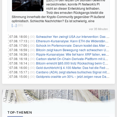
verzeichneten, konnte Pi Network's PI
nicht an dieser Entwicklung teilhaben.
Trotz des erneuten Rückgangs bleibt die
Stimmung innerhalb der Krypto-Community gegenüber PI äußerst
optimistisch. Schlechte Nachrichten? Es ist schwierig, eine
[…]
(00)
vor 35 Minuten
07.08. 18:00 |
(00)
Schwacher Yen zwingt USA zur Intervention: Das größte Risiko seit 15 Jahren
07.08. 17:13 |
(00)
Ethereum-Kursanalyse: Kann ETH die Widerstände der gleitenden Durchschnitte überwinden?
07.08. 17:00 |
(00)
Schock im Portemonnaie: Darum kostet das Alter deutlich mehr als Sie denken
07.08. 16:59 |
(00)
Bitcoin zeigt kaum Bewegung nach schwachen US-Arbeitsmarktdaten, Fed-Zinserhöhungschancen sinken auf 44%
07.08. 16:36 |
(00)
Ripple-Kursanalyse: Wie tief kann XRP fallen, wenn die $1-Unterstützung am Wochenende verloren geht?
07.08. 16:18 |
(00)
Carbon startet On-Chain-Derivate-Plattform mit über 950 Märkten in einem Konto
07.08. 16:14 |
(00)
Bitcoin erreicht $65.000 trotz Rückschlag beim CLARITY Act und fehlendem US-Iran-Abkommen
07.08. 16:00 |
(00)
Gold durchbricht $ 4.100-Marke: Das hat die Fed-Entscheidung ausgelöst
07.08. 15:17 |
(00)
Cardano (ADA) zeigt starkes bullisches Signal mit Potenzial für 200% Kursanstieg
07.08. 15:00 |
(00)
Goldpreis crashte um 30% – jetzt zeigen neue Daten: War es berechtigt?
TOP-THEMEN