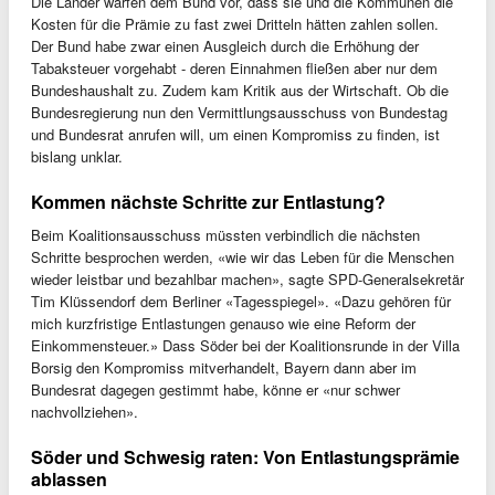
Die Länder warfen dem Bund vor, dass sie und die Kommunen die
Kosten für die Prämie zu fast zwei Dritteln hätten zahlen sollen.
Der Bund habe zwar einen Ausgleich durch die Erhöhung der
Tabaksteuer vorgehabt - deren Einnahmen fließen aber nur dem
Bundeshaushalt zu. Zudem kam Kritik aus der Wirtschaft. Ob die
Bundesregierung nun den Vermittlungsausschuss von Bundestag
und Bundesrat anrufen will, um einen Kompromiss zu finden, ist
bislang unklar.
Kommen nächste Schritte zur Entlastung?
Beim Koalitionsausschuss müssten verbindlich die nächsten
Schritte besprochen werden, «wie wir das Leben für die Menschen
wieder leistbar und bezahlbar machen», sagte SPD-Generalsekretär
Tim Klüssendorf dem Berliner «Tagesspiegel». «Dazu gehören für
mich kurzfristige Entlastungen genauso wie eine Reform der
Einkommensteuer.» Dass Söder bei der Koalitionsrunde in der Villa
Borsig den Kompromiss mitverhandelt, Bayern dann aber im
Bundesrat dagegen gestimmt habe, könne er «nur schwer
nachvollziehen».
Söder und Schwesig raten: Von Entlastungsprämie
ablassen