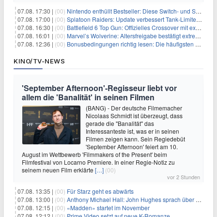
07.08. 17:30 |
(00)
Nintendo enthüllt Bestseller: Diese Switch- und Switch-2-Spiele verkaufen sich am besten
07.08. 17:00 |
(00)
Splatoon Raiders: Update verbessert Tank-Limiter und behebt Bugs
07.08. 16:30 |
(00)
Battlefield 6 Top Gun: Offizielles Crossover mit exklusiven Inhalten angekündigt
07.08. 16:01 |
(00)
Marvel’s Wolverine: Altersfreigabe bestätigt extreme Gewalt und düstere Szenen
07.08. 12:36 |
(00)
Bonusbedingungen richtig lesen: Die häufigsten Stolperfallen
KINO/TV-NEWS
'September Afternoon'-Regisseur liebt vor
allem die 'Banalität' in seinen Filmen
(BANG) - Der deutsche Filmemacher
Nicolaas Schmidt ist überzeugt, dass
gerade die "Banalität" das
Interessanteste ist, was er in seinen
Filmen zeigen kann. Sein Regiedebüt
'September Afternoon' feiert am 10.
August im Wettbewerb 'Filmmakers of the Present' beim
Filmfestival von Locarno Premiere. In einer Regie-Notiz zu
seinem neuen Film erklärte
[…]
(00)
vor 2 Stunden
07.08. 13:35 |
(00)
Für Starz geht es abwärts
07.08. 13:00 |
(00)
Anthony Michael Hall: John Hughes sprach über eine Fortsetzung von 'The Breakfast Club'
07.08. 12:15 |
(00)
«Madden» startet im November
07.08. 12:12 |
(00)
Prime Video setzt auf neue K-Romanze