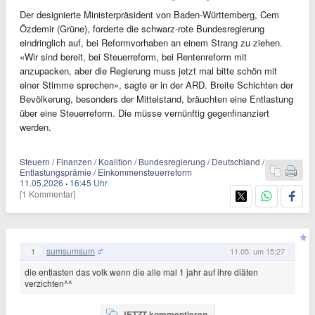
Der designierte Ministerpräsident von Baden-Württemberg, Cem
Özdemir (Grüne), forderte die schwarz-rote Bundesregierung
eindringlich auf, bei Reformvorhaben an einem Strang zu ziehen.
«Wir sind bereit, bei Steuerreform, bei Rentenreform mit
anzupacken, aber die Regierung muss jetzt mal bitte schön mit
einer Stimme sprechen», sagte er in der ARD. Breite Schichten der
Bevölkerung, besonders der Mittelstand, bräuchten eine Entlastung
über eine Steuerreform. Die müsse vernünftig gegenfinanziert
werden.
Steuern / Finanzen / Koalition / Bundesregierung / Deutschland /
Entlastungsprämie / Einkommensteuerreform
11.05.2026
·
16:45 Uhr
[1 Kommentar]
sumsumsum
1
11.05. um 15:27
die entlasten das volk wenn die alle mal 1 jahr auf ihre diäten
verzichten^^
JETZT kommentieren