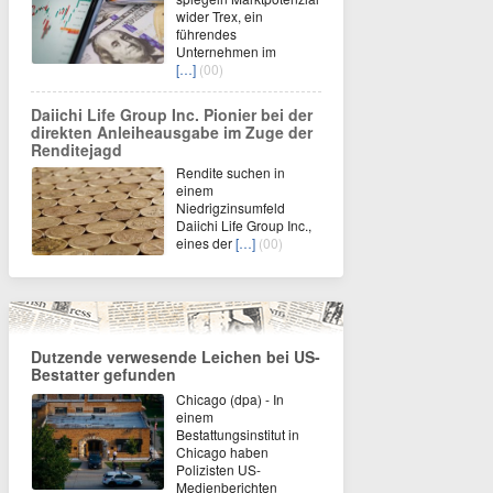
wider Trex, ein
führendes
Unternehmen im
[…]
(00)
Daiichi Life Group Inc. Pionier bei der
direkten Anleiheausgabe im Zuge der
Renditejagd
Rendite suchen in
einem
Niedrigzinsumfeld
Daiichi Life Group Inc.,
eines der
[…]
(00)
Dutzende verwesende Leichen bei US-
Bestatter gefunden
Chicago (dpa) - In
einem
Bestattungsinstitut in
Chicago haben
Polizisten US-
Medienberichten