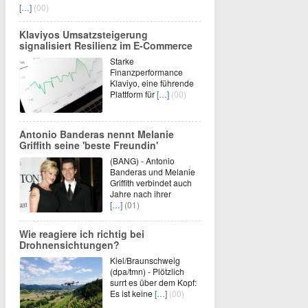
[…]
(00)
Klaviyos Umsatzsteigerung
signalisiert Resilienz im E-Commerce
Starke
Finanzperformance
Klaviyo, eine führende
Plattform für
[…]
(00)
Antonio Banderas nennt Melanie
Griffith seine 'beste Freundin'
(BANG) - Antonio
Banderas und Melanie
Griffith verbindet auch
Jahre nach ihrer
[…]
(01)
Wie reagiere ich richtig bei
Drohnensichtungen?
Kiel/Braunschweig
(dpa/tmn) - Plötzlich
surrt es über dem Kopf:
Es ist keine
[…]
(00)