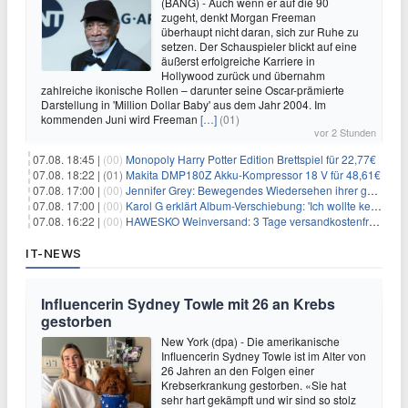
(BANG) - Auch wenn er auf die 90
zugeht, denkt Morgan Freeman
überhaupt nicht daran, sich zur Ruhe zu
setzen. Der Schauspieler blickt auf eine
äußerst erfolgreiche Karriere in
Hollywood zurück und übernahm
zahlreiche ikonische Rollen – darunter seine Oscar-prämierte
Darstellung in 'Million Dollar Baby' aus dem Jahr 2004. Im
kommenden Juni wird Freeman
[…]
(01)
vor 2 Stunden
07.08. 18:45 |
(00)
Monopoly Harry Potter Edition Brettspiel für 22,77€
07.08. 18:22 |
(01)
Makita DMP180Z Akku-Kompressor 18 V für 48,61€
07.08. 17:00 |
(00)
Jennifer Grey: Bewegendes Wiedersehen ihrer geschiedenen Eltern kurz vor dem Tod ihrer Mutter
07.08. 17:00 |
(00)
Karol G erklärt Album-Verschiebung: 'Ich wollte keine persönliche Situation ausnutzen'
07.08. 16:22 |
(00)
HAWESKO Weinversand: 3 Tage versandkostenfrei bestellen (MBW 25€)
IT-NEWS
Influencerin Sydney Towle mit 26 an Krebs
gestorben
New York (dpa) - Die amerikanische
Influencerin Sydney Towle ist im Alter von
26 Jahren an den Folgen einer
Krebserkrankung gestorben. «Sie hat
sehr hart gekämpft und wir sind so stolz