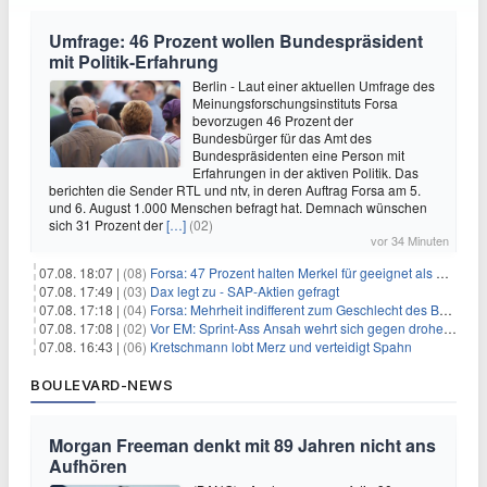
Umfrage: 46 Prozent wollen Bundespräsident
mit Politik-Erfahrung
Berlin - Laut einer aktuellen Umfrage des
Meinungsforschungsinstituts Forsa
bevorzugen 46 Prozent der
Bundesbürger für das Amt des
Bundespräsidenten eine Person mit
Erfahrungen in der aktiven Politik. Das
berichten die Sender RTL und ntv, in deren Auftrag Forsa am 5.
und 6. August 1.000 Menschen befragt hat. Demnach wünschen
sich 31 Prozent der
[…]
(02)
vor 34 Minuten
07.08. 18:07 |
(08)
Forsa: 47 Prozent halten Merkel für geeignet als Bundespräsidentin
07.08. 17:49 |
(03)
Dax legt zu - SAP-Aktien gefragt
07.08. 17:18 |
(04)
Forsa: Mehrheit indifferent zum Geschlecht des Bundespräsidenten
07.08. 17:08 |
(02)
Vor EM: Sprint-Ass Ansah wehrt sich gegen drohende Sperre
07.08. 16:43 |
(06)
Kretschmann lobt Merz und verteidigt Spahn
BOULEVARD-NEWS
Morgan Freeman denkt mit 89 Jahren nicht ans
Aufhören