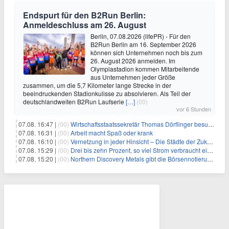
Endspurt für den B2Run Berlin:
Anmeldeschluss am 26. August
Berlin, 07.08.2026 (lifePR) - Für den
B2Run Berlin am 16. September 2026
können sich Unternehmen noch bis zum
26. August 2026 anmelden. Im
Olympiastadion kommen Mitarbeitende
aus Unternehmen jeder Größe
zusammen, um die 5,7 Kilometer lange Strecke in der
beeindruckenden Stadionkulisse zu absolvieren. Als Teil der
deutschlandweiten B2Run Laufserie
[…]
(00)
vor 6 Stunden
07.08. 16:47 |
(00)
Wirtschaftsstaatssekretär Thomas Dörflinger besucht Handwerksbetrieb im Kammerbezirk Freiburg
07.08. 16:31 |
(00)
Arbeit macht Spaß oder krank
07.08. 16:10 |
(00)
Vernetzung in jeder Hinsicht – Die Städte der Zukunft sind grün-blau
07.08. 15:29 |
(00)
Drei bis zehn Prozent, so viel Strom verbraucht ein Aufzug im Gebäude
07.08. 15:20 |
(00)
Northern Discovery Metals gibt die Börsennotierung an der Frankfurter Wertpapierbörse bekannt