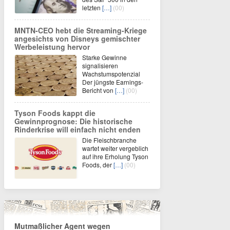
letzten
[…]
(00)
MNTN-CEO hebt die Streaming-Kriege
angesichts von Disneys gemischter
Werbeleistung hervor
Starke Gewinne
signalisieren
Wachstumspotenzial
Der jüngste Earnings-
Bericht von
[…]
(00)
Tyson Foods kappt die
Gewinnprognose: Die historische
Rinderkrise will einfach nicht enden
Die Fleischbranche
wartet weiter vergeblich
auf ihre Erholung Tyson
Foods, der
[…]
(00)
Mutmaßlicher Agent wegen