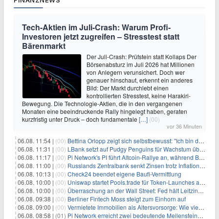
Tech-Aktien im Juli-Crash: Warum Profi-
Investoren jetzt zugreifen – Stresstest statt
Bärenmarkt
Der Juli-Crash: Prüfstein statt Kollaps Der
Börsenabsturz im Juli 2026 hat Millionen
von Anlegern verunsichert. Doch wer
genauer hinschaut, erkennt ein anderes
Bild: Der Markt durchlebt einen
kontrollierten Stresstest, keine Harakiri-
Bewegung. Die Technologie-Aktien, die in den vergangenen
Monaten eine beeindruckende Rally hingelegt haben, geraten
kurzfristig unter Druck – doch fundamentale
[…]
(00)
vor 36 Minuten
06.08. 11:54 |
(00)
Bettina Orlopp zeigt sich selbstbewusst: "Ich bin die Vorstandsvorsitzende"
06.08. 11:31 |
(00)
LBank setzt auf Pudgy Penguins für Wachstum über den Handel hinaus
06.08. 11:17 |
(00)
Pi Network's PI führt Altcoin-Rallye an, während Bitcoin $65.000 anpeilt
06.08. 11:00 |
(00)
Russlands Zentralbank senkt Zinsen trotz Inflations-Schock – ein riskantes Spiel
06.08. 10:13 |
(00)
Check24 beendet eigene Baufi-Vermittlung
06.08. 10:00 |
(00)
Uniswap startet Pools.trade für Token-Launches auf Robinhood Chain
06.08. 10:00 |
(00)
Überraschung an der Wall Street: Fed hält Leitzins fest – aber Warsh sendet klares Signal
06.08. 09:38 |
(00)
Berliner Fintech Moss steigt zum Einhorn auf
06.08. 09:00 |
(00)
Vermietete Immobilien als Altersvorsorge: Wie viel Rendite Vermieter wirklich verdienen
06.08. 08:58 |
(01)
Pi Network erreicht zwei bedeutende Meilensteine in einer Rallye