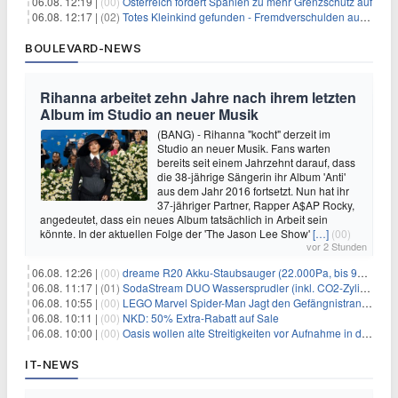
06.08. 12:19 |
(00)
Österreich fordert Spanien zu mehr Grenzschutz auf
06.08. 12:17 |
(02)
Totes Kleinkind gefunden - Fremdverschulden ausgeschlossen
BOULEVARD-NEWS
Rihanna arbeitet zehn Jahre nach ihrem letzten
Album im Studio an neuer Musik
(BANG) - Rihanna "kocht" derzeit im
Studio an neuer Musik. Fans warten
bereits seit einem Jahrzehnt darauf, dass
die 38-jährige Sängerin ihr Album 'Anti'
aus dem Jahr 2016 fortsetzt. Nun hat ihr
37-jähriger Partner, Rapper A$AP Rocky,
angedeutet, dass ein neues Album tatsächlich in Arbeit sein
könnte. In der aktuellen Folge der 'The Jason Lee Show'
[…]
(00)
vor 2 Stunden
06.08. 12:26 |
(00)
dreame R20 Akku-Staubsauger (22.000Pa, bis 90 Min. Laufzeit) für 169€
06.08. 11:17 |
(01)
SodaStream DUO Wassersprudler (inkl. CO2-Zylinder) für 94€
06.08. 10:55 |
(00)
LEGO Marvel Spider-Man Jagt den Gefängnistransporter (76349) für 32,99€
06.08. 10:11 |
(00)
NKD: 50% Extra-Rabatt auf Sale
06.08. 10:00 |
(00)
Oasis wollen alte Streitigkeiten vor Aufnahme in die Rock and Roll Hall of Fame begraben
IT-NEWS