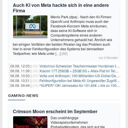
Auch KI von Meta hackte sich in eine andere
Firma
Menlo Park (dpa) - Nach den KI-Firmen
OpenAI und Anthropic muss auch der
Facebook-Konzern Meta einräumen,
dass seine KI-Software sich in
Computersysteme eines anderen
Unternehmens gehackt hat. Ähnlich wie
bei einigen Vorfällen der beiden Rivalen lag das Problem auch
hier in einer Fehlkonfiguration des Systems bei demselben
Testpartner, wie Meta unter
[…]
(02)
vor 4 Stunden
06.08. 12:03 |
(00)
Victorinox Schweizer Taschenmesser Huntsman für 32,99€
06.08. 11:39 |
(00)
Xiaomi 17T 256GB + 25GB 5G + Alles-Flat im Telekom-Netz für 9,99€/Monat
06.08. 10:33 |
(00)
Volta und Anthropic: 100-Milliarden-US-Dollar-Deal für KI-Rechenleistung
06.08. 10:21 |
(00)
Fehlkonfiguration bei Meta-KI: Ungewollter Zugriff auf fremde Systeme
06.08. 09:49 |
(00)
*SUPER* OK! Jahresabo für 101,60€ + bis zu 100€ Prämie
GAMING-NEWS
Crimson Moon erscheint im September
Das unabhängige
Videospielunternehmen
ProbablyMonsters, das sich auf die