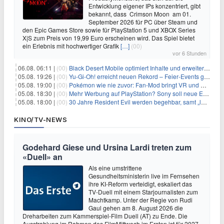
Entwicklung eigener IPs konzentriert, gibt
bekannt, dass Crimson Moon am 01.
September 2026 für PC über Steam und
den Epic Games Store sowie für PlayStation 5 und XBOX Series
X|S zum Preis von 19,99 Euro erscheinen wird. Das Spiel bietet
ein Erlebnis mit hochwertiger Grafik
[…]
(00)
vor 6 Stunden
06.08. 06:11 |
(00)
Black Desert Mobile optimiert Inhalte und erweitert Treasure Access
05.08. 19:26 |
(00)
Yu‑Gi‑Oh! erreicht neuen Rekord – Feier‑Events gestartet
05.08. 19:00 |
(00)
Pokémon wie nie zuvor: Fan-Mod bringt VR und Ego-Perspektive nach Kanto
05.08. 18:30 |
(00)
Mehr Werbung auf PlayStation? Sony soll neue Einnahmequellen prüfen
05.08. 18:00 |
(00)
30 Jahre Resident Evil werden begehbar, samt „lebensgroßem Leon“
KINO/TV-NEWS
Godehard Giese und Ursina Lardi treten zum
«Duell» an
Als eine umstrittene
Gesundheitsministerin live im Fernsehen
ihre KI-Reform verteidigt, eskaliert das
TV-Duell mit einem Starjournalisten zum
Machtkamp. Unter der Regie von Rudi
Gaul gehen am 8. August 2026 die
Dreharbeiten zum Kammerspiel-Film Duell (AT) zu Ende. Die
Ausstrahlung im Rahmen des FilmMittwoch im Ersten ist für 2027