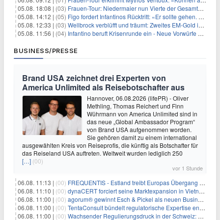
05.08. 18:08 |
(03)
Frauen-Tour: Niedermaier nun Vierte der Gesamtwertung
05.08. 14:12 |
(05)
Figo fordert Infantinos Rücktritt: «Er sollte gehen. Jetzt»
05.08. 12:33 |
(03)
Wellbrock verblüfft und träumt: Zweites EM-Gold in Paris
05.08. 11:56 |
(04)
Infantino beruft Krisenrunde ein - Neue Vorwürfe gegen FIFA
BUSINESS/PRESSE
Brand USA zeichnet drei Experten von
America Unlimited als Reisebotschafter aus
Hannover, 06.08.2026 (lifePR) - Oliver
Methling, Thomas Reichert und Finn
Wührmann von America Unlimited sind in
das neue „Global Ambassador Program“
von Brand USA aufgenommen worden.
Sie gehören damit zu einem international
ausgewählten Kreis von Reiseprofis, die künftig als Botschafter für
das Reiseland USA auftreten. Weltweit wurden lediglich 250
[…]
(00)
vor 1 Stunde
06.08. 11:13 |
(00)
FREQUENTIS - Estland treibt Europas Übergang zu digitalen NOTAM-Diensten mit FREQUENTIS voran
06.08. 11:10 |
(00)
dynaCERT forciert seine Marktexpansion in Vietnam
06.08. 11:00 |
(00)
agorum® gewinnt Esch & Pickel als neuen Business Partner für Mittelstand
06.08. 11:00 |
(00)
TentaConsult bündelt regulatorische Expertise entlang des gesamten Produktlebenszyklus
06.08. 11:00 |
(00)
Wachsender Regulierungsdruck in der Schweiz: Warum Wirtschaftsprüfer Mitarbeiter-Screening jetzt priorisieren müssen