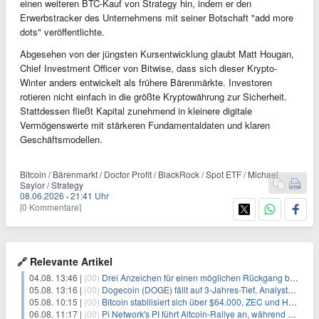
einen weiteren BTC-Kauf von Strategy hin, indem er den
Erwerbstracker des Unternehmens mit seiner Botschaft "add more
dots" veröffentlichte.
Abgesehen von der jüngsten Kursentwicklung glaubt Matt Hougan,
Chief Investment Officer von Bitwise, dass sich dieser Krypto-
Winter anders entwickelt als frühere Bärenmärkte. Investoren
rotieren nicht einfach in die größte Kryptowährung zur Sicherheit.
Stattdessen fließt Kapital zunehmend in kleinere digitale
Vermögenswerte mit stärkeren Fundamentaldaten und klaren
Geschäftsmodellen.
Bitcoin / Bärenmarkt / Doctor Profit / BlackRock / Spot ETF / Michael
Saylor / Strategy
08.06.2026
·
21:41 Uhr
[0 Kommentare]
🔗 Relevante Artikel
04.08. 13:46 |
(00)
Drei Anzeichen für einen möglichen Rückgang bei Bitcoin (BTC)
05.08. 13:16 |
(00)
Dogecoin (DOGE) fällt auf 3-Jahres-Tief, Analysten erwarten jedoch baldige Erholung
05.08. 10:15 |
(00)
Bitcoin stabilisiert sich über $64.000, ZEC und HYPE mit starken Kursgewinnen
06.08. 11:17 |
(00)
Pi Network's PI führt Altcoin-Rallye an, während Bitcoin $65.000 anpeilt