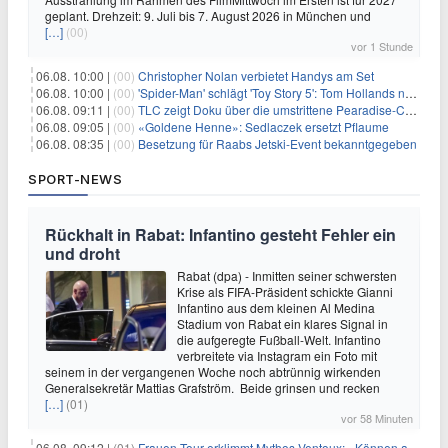
geplant. Drehzeit: 9. Juli bis 7. August 2026 in München und
[…]
(00)
vor 1 Stunde
06.08. 10:00 |
(00)
Christopher Nolan verbietet Handys am Set
06.08. 10:00 |
(00)
'Spider-Man' schlägt 'Toy Story 5': Tom Hollands neuer Film bricht alle Rekorde
06.08. 09:11 |
(00)
TLC zeigt Doku über die umstrittene Pearadise-Community
06.08. 09:05 |
(00)
«Goldene Henne»: Sedlaczek ersetzt Pflaume
06.08. 08:35 |
(00)
Besetzung für Raabs Jetski-Event bekanntgegeben
SPORT-NEWS
Rückhalt in Rabat: Infantino gesteht Fehler ein
und droht
Rabat (dpa) - Inmitten seiner schwersten
Krise als FIFA-Präsident schickte Gianni
Infantino aus dem kleinen Al Medina
Stadium von Rabat ein klares Signal in
die aufgeregte Fußball-Welt. Infantino
verbreitete via Instagram ein Foto mit
seinem in der vergangenen Woche noch abtrünnig wirkenden
Generalsekretär Mattias Grafström. Beide grinsen und recken
[…]
(01)
vor 58 Minuten
06.08. 09:12 |
(01)
Frauen-Tour erklimmt Mythos Ventoux: «Können alles schaffen»