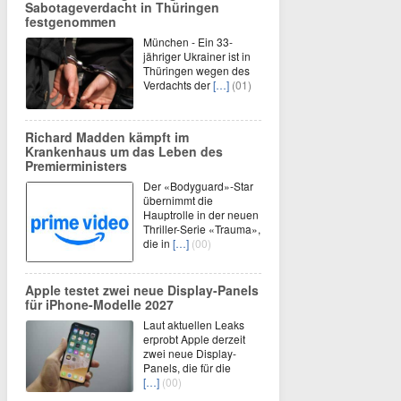
Sabotageverdacht in Thüringen
festgenommen
München - Ein 33-
jähriger Ukrainer ist in
Thüringen wegen des
Verdachts der
[…]
(01)
Richard Madden kämpft im
Krankenhaus um das Leben des
Premierministers
Der «Bodyguard»-Star
übernimmt die
Hauptrolle in der neuen
Thriller-Serie «Trauma»,
die in
[…]
(00)
Apple testet zwei neue Display-Panels
für iPhone-Modelle 2027
Laut aktuellen Leaks
erprobt Apple derzeit
zwei neue Display-
Panels, die für die
[…]
(00)