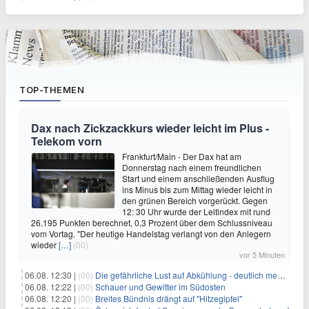
TOP-THEMEN
Dax nach Zickzackkurs wieder leicht im Plus -
Telekom vorn
Frankfurt/Main - Der Dax hat am
Donnerstag nach einem freundlichen
Start und einem anschließenden Ausflug
ins Minus bis zum Mittag wieder leicht in
den grünen Bereich vorgerückt. Gegen
12: 30 Uhr wurde der Leitindex mit rund
26.195 Punkten berechnet, 0,3 Prozent über dem Schlussniveau
vom Vortag. "Der heutige Handelstag verlangt von den Anlegern
wieder
[…]
(00)
vor 5 Minuten
06.08. 12:30 |
(00)
Die gefährliche Lust auf Abkühlung - deutlich mehr Badetote
06.08. 12:22 |
(00)
Schauer und Gewitter im Südosten
06.08. 12:20 |
(00)
Breites Bündnis drängt auf "Hitzegipfel"