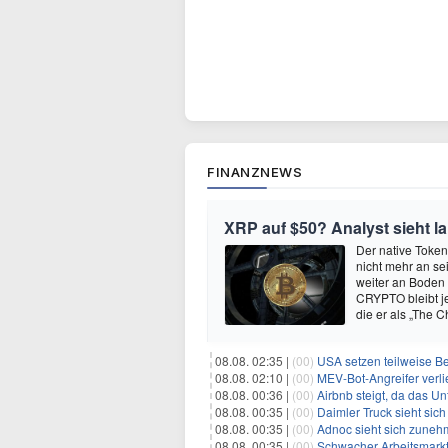
FINANZNEWS
XRP auf $50? Analyst sieht la
Der native Token
nicht mehr an se
weiter an Boden 
CRYPTO bleibt je
die er als „The 
08.08. 02:35 |
(00)
USA setzen teilweise B
08.08. 02:10 |
(00)
MEV-Bot-Angreifer verli
08.08. 00:36 |
(00)
Airbnb steigt, da das Un
08.08. 00:35 |
(00)
Daimler Truck sieht sich einer po
08.08. 00:35 |
(00)
Adnoc sieht sich zunehmen
08.08. 00:35 |
(00)
Schwacher Arbeitsmarktb