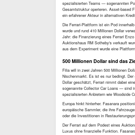
spezialisierten Teams — sogenannten Pods
Gesamtstruktur operieren. Asset-based F
ein erfahrener Akteur in alternativen Kredi
Die Ferrari-Plattform ist ein Pod innerha
wurde und rund 410 Millionen Dollar ver
Jahr: die Finanzierung eines Ferrari Enz
Auktionshaus RM Sotheby's verkauft wurd
aus dem Experiment wurde eine Plattform
500 Millionen Dollar sind das Zi
Filia will in zwei Jahren 500 Millionen Dol
Nischenmarkt. Es ist es nur bedingt. Der
Dollar geschätzt, Ferrari nimmt dabei ei
sogenannte Collector Car Loans — sind i
spezialisierten Anbietern wie Woodside Cr
Europa hinkt hinterher. Fasanara positioni
europäische Sammler, die ihre Fahrzeuge n
oder die Investitionen in Restaurierungspr
Der Ferrari auf dem Podest eines Auktio
Luxus ohne finanzielle Funktion. Fasanara