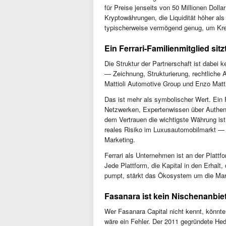
für Preise jenseits von 50 Millionen Dollar 
Kryptowährungen, die Liquidität höher al
typischerweise vermögend genug, um Kre
Ein Ferrari-Familienmitglied sitz
Die Struktur der Partnerschaft ist dabei k
— Zeichnung, Strukturierung, rechtliche 
Mattioli Automotive Group und Enzo Mattiol
Das ist mehr als symbolischer Wert. Ein 
Netzwerken, Expertenwissen über Authent
dem Vertrauen die wichtigste Währung is
reales Risiko im Luxusautomobilmarkt — I
Marketing.
Ferrari als Unternehmen ist an der Plattfor
Jede Plattform, die Kapital in den Erhalt
pumpt, stärkt das Ökosystem um die Mar
Fasanara ist kein Nischenanbiet
Wer Fasanara Capital nicht kennt, könnte d
wäre ein Fehler. Der 2011 gegründete Hedg