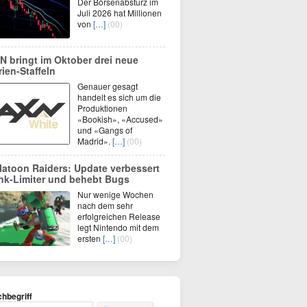
Der Börsenabsturz im
Juli 2026 hat Millionen
von
[…]
(00)
N bringt im Oktober drei neue
rien-Staffeln
Genauer gesagt
handelt es sich um die
Produktionen
«Bookish», «Accused»
und «Gangs of
Madrid».
[…]
(00)
latoon Raiders: Update verbessert
nk-Limiter und behebt Bugs
Nur wenige Wochen
nach dem sehr
erfolgreichen Release
legt Nintendo mit dem
ersten
[…]
(00)
hbegriff