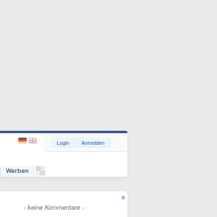
Login
Anmelden
Werben
- keine Kommentare -