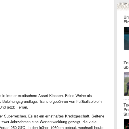
Um
Ei
Ze
üb
ion in immer exotischere Asset-Klassen. Feine Weine als
ls Beleihungsgrundlage. Transfergebühren von Fußballspielern
Te
nd jetzt: Ferrari.
Pr
St
r Superreichen. Es ist ein ernsthaftes Kreditgeschäft. Seltene
 zwei Jahrzehnten eine Wertentwicklung gezeigt, die viele
n Ferrari 250 GTO, in den frühen 1960ern gebaut, wechselt heute