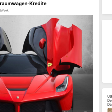
 Traumwagen-Kredite
ntWeek
US
De
Dä