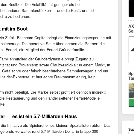
den Besitzer. Die Volatilität ist geringer als bei
s bei anderen Sammlerstücken — und die Besitzer sind
dite zu bedienen.
AX
t mit im Boot
Se
ein Zufall. Fasanara Capital bringt die Finanzierungsexpertise mit
Absicherung. Die operative Seite übernehmen die Partner: die
i Ferrari, ein Mitglied der Ferrari-Gründerfamilie.
Familienmitglied der Gründerdynastie bringt Zugang zu
izität und Provenienz sowie Glaubwürdigkeit in einem Markt, in
t. Gefälschte oder falsch beschriebene Sammlerwagen sind ein
Sp
nsider-Expertise ist hier echte Risikominimierung, kein
Ta
m nicht beteiligt. Die Marke selbst profitiert dennoch indirekt:
, die Restaurierung und den Handel seltener Ferrari-Modelle
ke.
er — es ist ein 5,7-Milliarden-Haus
ie Initiative als Spielerei eines kleinen Spezialisten abtun. Das
Suc
efonds verwaltet rund 5,7 Milliarden Dollar in knapp 200