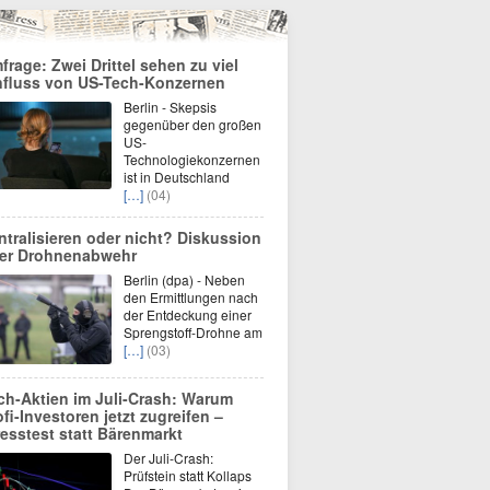
frage: Zwei Drittel sehen zu viel
nfluss von US-Tech-Konzernen
Berlin - Skepsis
gegenüber den großen
US-
Technologiekonzernen
ist in Deutschland
[…]
(04)
ntralisieren oder nicht? Diskussion
er Drohnenabwehr
Berlin (dpa) - Neben
den Ermittlungen nach
der Entdeckung einer
Sprengstoff-Drohne am
[…]
(03)
ch-Aktien im Juli-Crash: Warum
ofi-Investoren jetzt zugreifen –
resstest statt Bärenmarkt
Der Juli-Crash:
Prüfstein statt Kollaps