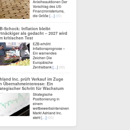
Anleiheauktionen Der
Vorschlag des US-
Finanzministeriums,
die Größe
[…]
(00)
B-Schock: Inflation bleibt
rtnäckiger als gedacht – 2027 wird
m kritischen Test
EZB erhöht
Inflationsprognose –
Ein warnendes
Zeichen Die
Europäische
Zentralbank
[…]
(00)
hland Inc. prüft Verkauf im Zuge
n Übernahmeinteresse: Ein
rategischer Schritt für Wachstum
Strategische
Positionierung in
einem
wettbewerbsintensiven
Markt Ashland Inc.
steht
[…]
(00)