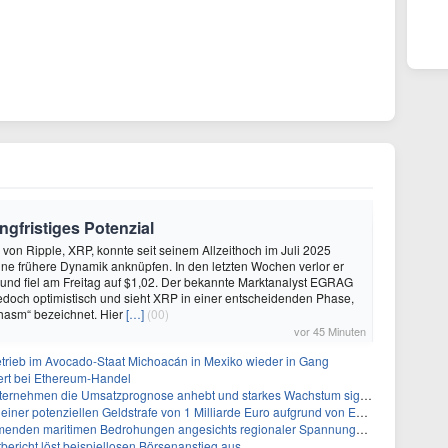
ngfristiges Potenzial
 von Ripple, XRP, konnte seit seinem Allzeithoch im Juli 2025
ine frühere Dynamik anknüpfen. In den letzten Wochen verlor er
und fiel am Freitag auf $1,02. Der bekannte Marktanalyst EGRAG
doch optimistisch und sieht XRP in einer entscheidenden Phase,
Chasm“ bezeichnet. Hier
[…]
(00)
vor 45 Minuten
etrieb im Avocado-Staat Michoacán in Mexiko wieder in Gang
ert bei Ethereum-Handel
ternehmen die Umsatzprognose anhebt und starkes Wachstum signalisiert
tenziellen Geldstrafe von 1 Milliarde Euro aufgrund von EU-Emissionsvorschriften gegenüber
den maritimen Bedrohungen angesichts regionaler Spannungen gegenüber
ericht löst beispiellosen Börsenanstieg aus