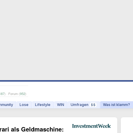
187
) · Forum (
952
)
munity
Lose
Lifestyle
WIN
Umfragen
Was ist klamm?
$$
rari als Geldmaschine: