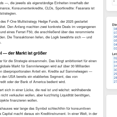
 —, die jeweils als eigenständige Einheiten innerhalb der
inance, Konsumentenkredite, CLOs, Sportkredite: Fasanara ist
tstrategien.
lb des F-One Multistrategy Hedge Funds, der 2025 gestartet
Di
waltet. Den Anfang machten zwei konkrete Deals im vergangenen
0
o und eines Ferrari F50, die anschließend über das renommierte
0
0
en. Die Transaktionen liefen, die Logik bewährte sich — und
0
.
0
0
el — der Markt ist größer
Let
0
lar für die Strategie einsammeln. Das klingt ambitioniert für einen
0
 globale Markt für Sammlerwagen wird auf über 30 Milliarden
3
3
nen überproportionalen Anteil ein. Kredite auf Sammelwagen —
2
n den USA bereits ein etabliertes Segment, das von
2
edit oder der Bank of America bedient wird.
2
ert sich in einer Lücke, die real ist und wächst: wohlhabende
icht verkaufen wollen, aber kurzfristig Liquidität benötigen,
ojekte finanzieren wollen.
nshauses war lange das Symbol schlechthin für konsumtiven
 Capital macht daraus ein Kreditinstrument. In einer Welt, in der