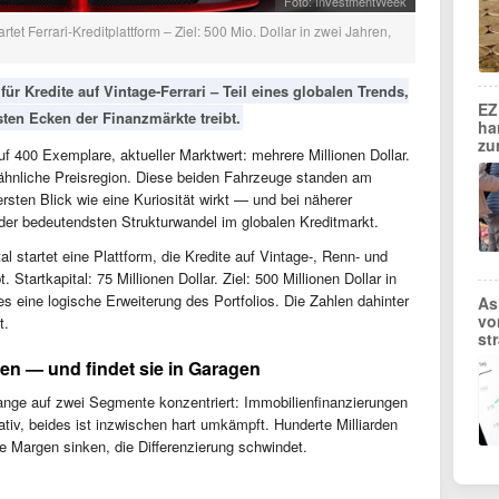
Foto: InvestmentWeek
t Ferrari-Kreditplattform – Ziel: 500 Mio. Dollar in zwei Jahren,
 für Kredite auf Vintage-Ferrari – Teil eines globalen Trends,
EZ
sten Ecken der Finanzmärkte treibt.
ha
zu
auf 400 Exemplare, aktueller Marktwert: mehrere Millionen Dollar.
, ähnliche Preisregion. Diese beiden Fahrzeuge standen am
rsten Blick wie eine Kuriosität wirkt — und bei näherer
der bedeutendsten Strukturwandel im globalen Kreditmarkt.
 startet eine Plattform, die Kredite auf Vintage-, Renn- und
 Startkapital: 75 Millionen Dollar. Ziel: 500 Millionen Dollar in
s eine logische Erweiterung des Portfolios. Die Zahlen dahinter
As
vo
t.
st
zen — und findet sie in Garagen
lange auf zwei Segmente konzentriert: Immobilienfinanzierungen
tiv, beides ist inzwischen hart umkämpft. Hunderte Milliarden
ie Margen sinken, die Differenzierung schwindet.