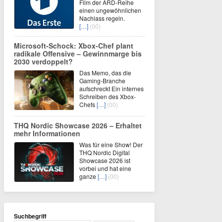
Film der ARD-Reihe
einen ungewöhnlichen
Nachlass regeln.
[…]
(00)
Microsoft-Schock: Xbox-Chef plant
radikale Offensive – Gewinnmarge bis
2030 verdoppelt?
Das Memo, das die
Gaming-Branche
aufschreckt Ein internes
Schreiben des Xbox-
Chefs
[…]
(00)
THQ Nordic Showcase 2026 – Erhaltet
mehr Informationen
Was für eine Show! Der
THQ Nordic Digital
Showcase 2026 ist
vorbei und hat eine
ganze
[…]
(00)
Suchbegriff