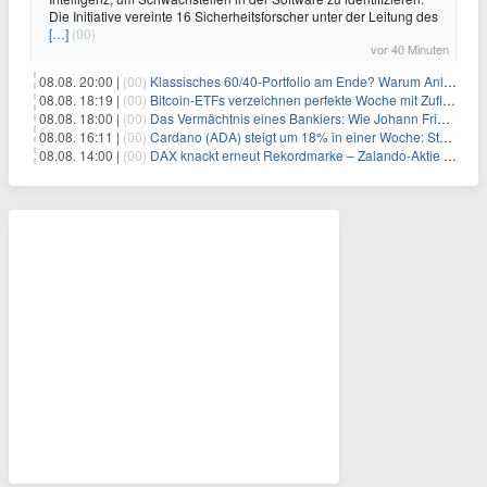
Die Initiative vereinte 16 Sicherheitsforscher unter der Leitung des
[…]
(00)
vor 40 Minuten
08.08. 20:00 |
(00)
Klassisches 60/40-Portfolio am Ende? Warum Anleger jetzt radikal umdenken müssen
08.08. 18:19 |
(00)
Bitcoin-ETFs verzeichnen perfekte Woche mit Zuflüssen auf 3-Monats-Hoch
08.08. 18:00 |
(00)
Das Vermächtnis eines Bankiers: Wie Johann Friedrich Städel sein Imperium unsterblich machte
08.08. 16:11 |
(00)
Cardano (ADA) steigt um 18% in einer Woche: Steht ein Kurs von $0,30 bevor?
08.08. 14:00 |
(00)
DAX knackt erneut Rekordmarke – Zalando-Aktie crasht nach Quartalszahlen