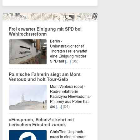
Frei erwartet Einigung mit SPD bei
Wahlrechtsreform
Berlin -
Unionsfraktionschef
Thorsten Frei erwartet
eine Einigung mit der
SPD auf
[…]
(05)
Polnische Fahrerin siegt am Mont
Ventoux und holt Tour-Gelb
Mont Ventoux (dpa) -
Radrennfahrerin
Katarzyna Niewiadoma-
Phinney aus Polen hat
die
[…]
(04)
«Einspruch, Schatz!» kehrt mit
tierischem Erbstreit zurück
ChrisTine Urspruch
muss in einem neuen