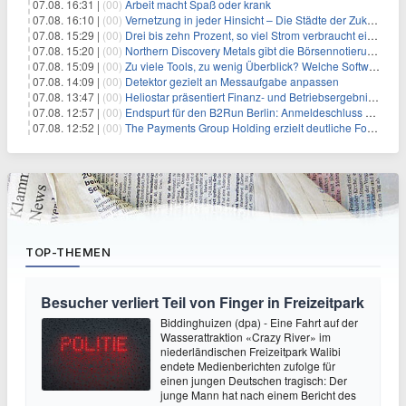
07.08. 16:31 |
(00)
Arbeit macht Spaß oder krank
07.08. 16:10 |
(00)
Vernetzung in jeder Hinsicht – Die Städte der Zukunft sind grün-blau
07.08. 15:29 |
(00)
Drei bis zehn Prozent, so viel Strom verbraucht ein Aufzug im Gebäude
07.08. 15:20 |
(00)
Northern Discovery Metals gibt die Börsennotierung an der Frankfurter Wertpapierbörse bekannt
07.08. 15:09 |
(00)
Zu viele Tools, zu wenig Überblick? Welche Software IT-Dienstleister wirklich brauchen
07.08. 14:09 |
(00)
Detektor gezielt an Messaufgabe anpassen
07.08. 13:47 |
(00)
Heliostar präsentiert Finanz- und Betriebsergebnis für das zweite Quartal 2026 mit Goldproduktion und Barreserven in Rekordhöhe
07.08. 12:57 |
(00)
Endspurt für den B2Run Berlin: Anmeldeschluss am 26. August
07.08. 12:52 |
(00)
The Payments Group Holding erzielt deutliche Fortschritte bei ihren AI-Projekten
TOP-THEMEN
Besucher verliert Teil von Finger in Freizeitpark
Biddinghuizen (dpa) - Eine Fahrt auf der
Wasserattraktion «Crazy River» im
niederländischen Freizeitpark Walibi
endete Medienberichten zufolge für
einen jungen Deutschen tragisch: Der
junge Mann hat nach einem Bericht des