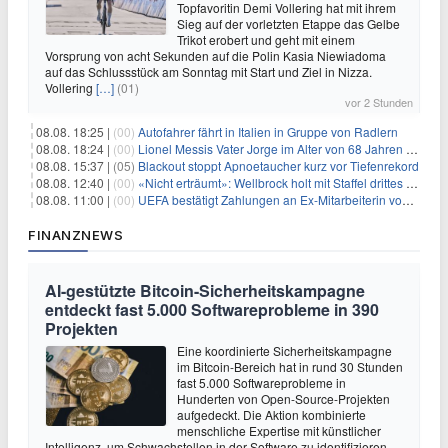
Topfavoritin Demi Vollering hat mit ihrem
Sieg auf der vorletzten Etappe das Gelbe
Trikot erobert und geht mit einem
Vorsprung von acht Sekunden auf die Polin Kasia Niewiadoma
auf das Schlussstück am Sonntag mit Start und Ziel in Nizza.
Vollering
[…]
(01)
vor 2 Stunden
08.08. 18:25 |
(00)
Autofahrer fährt in Italien in Gruppe von Radlern
08.08. 18:24 |
(00)
Lionel Messis Vater Jorge im Alter von 68 Jahren gestorben
08.08. 15:37 |
(05)
Blackout stoppt Apnoetaucher kurz vor Tiefenrekord
08.08. 12:40 |
(00)
«Nicht erträumt»: Wellbrock holt mit Staffel drittes EM-Gold
08.08. 11:00 |
(00)
UEFA bestätigt Zahlungen an Ex-Mitarbeiterin von Infantino
FINANZNEWS
AI-gestützte Bitcoin-Sicherheitskampagne
entdeckt fast 5.000 Softwareprobleme in 390
Projekten
Eine koordinierte Sicherheitskampagne
im Bitcoin-Bereich hat in rund 30 Stunden
fast 5.000 Softwareprobleme in
Hunderten von Open-Source-Projekten
aufgedeckt. Die Aktion kombinierte
menschliche Expertise mit künstlicher
Intelligenz, um Schwachstellen in der Software zu identifizieren.