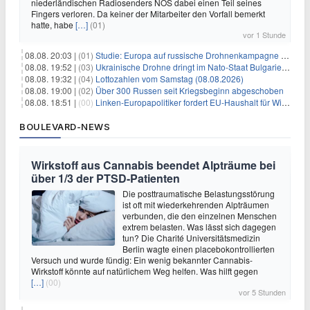
niederländischen Radiosenders NOS dabei einen Teil seines
Fingers verloren. Da keiner der Mitarbeiter den Vorfall bemerkt
hatte, habe
[…]
(01)
vor 1 Stunde
08.08. 20:03 |
(01)
Studie: Europa auf russische Drohnenkampagne unzureichend vorbereitet
08.08. 19:52 |
(03)
Ukrainische Drohne dringt im Nato-Staat Bulgarien ein
08.08. 19:32 |
(04)
Lottozahlen vom Samstag (08.08.2026)
08.08. 19:00 |
(02)
Über 300 Russen seit Kriegsbeginn abgeschoben
08.08. 18:51 |
(00)
Linken-Europapolitiker fordert EU-Haushalt für Wirtschaftsumbau
BOULEVARD-NEWS
Wirkstoff aus Cannabis beendet Alpträume bei
über 1/3 der PTSD-Patienten
Die posttraumatische Belastungsstörung
ist oft mit wiederkehrenden Alpträumen
verbunden, die den einzelnen Menschen
extrem belasten. Was lässt sich dagegen
tun? Die Charité Universitätsmedizin
Berlin wagte einen placebokontrollierten
Versuch und wurde fündig: Ein wenig bekannter Cannabis-
Wirkstoff könnte auf natürlichem Weg helfen. Was hilft gegen
[…]
(00)
vor 5 Stunden