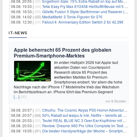
08.08. 20:55 |
(00)
Engelhorn Sale: 15% Extra-Rabatt on top auf Mode- und Sport-Artikel
08.08. 19:33 |
(00)
Tefal Easy Fry Max EY2458 Heißluftfritteuse mit 5 Litern für 64,99€
08.08. 18:33 |
(00)
Gillette Fusion 5 Styler Barttrimmer und Rasierer (All in One) für 16€
08.08. 14:02 |
(02)
MediaMarkt: 3 Tonie-Figuren für 37€
08.08. 12:30 |
(00)
Fallout 4: Anniversary Edition Switch 2 für 42,39€
IT-NEWS
Apple beherrscht 65 Prozent des globalen
Premium-Smartphone-Marktes
Im ersten Halbjahr 2026 hat Apple laut
aktuellen Daten von Counterpoint
Research stolze 65 Prozent des
weltweiten Marktes für Premium-
Smartphones erobert. Vor allem die hohe
Nachfrage nach der iPhone 17 Modellreihe trieb das Wachstum
im Berichtszeitraum an. iPhone führt das Premium-Segment
[…]
(00)
vor 8 Stunden
08.08. 20:57 |
(00)
Cthulhu: The Cosmic Abyss PS5-Horror-Adventure für 27,99€
08.08. 20:57 |
(04)
50% Rabatt auf waipu.tv inkl. Netflix – bereits ab 9€/Monat (statt 17,99€)
08.08. 20:53 |
(00)
Teufel REAL BLUE NC 3 Over-Ear-Kopfhörer mit ANC für 149,99€
08.08. 20:03 |
(00)
Review: Dreame X60 Pro Ultra Complete im Test: 42.000 Pa, 100 °C Moppwäsche & erstaunlich viel Technik in nur 8,9 cm Höhe
08.08. 19:05 |
(01)
Die besten Handyverträge der Woche – Smartphone-Tarife & SIM-Only im Überblick