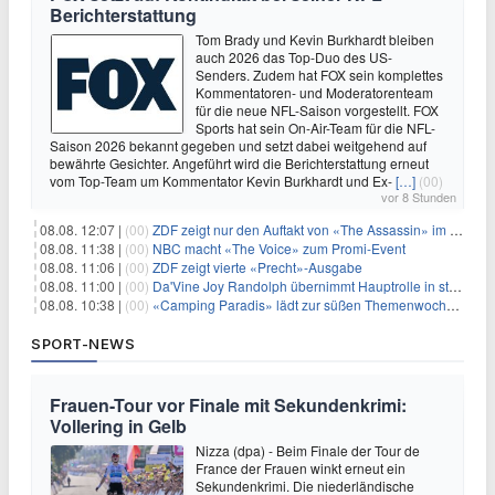
Berichterstattung
Tom Brady und Kevin Burkhardt bleiben
auch 2026 das Top-Duo des US-
Senders. Zudem hat FOX sein komplettes
Kommentatoren- und Moderatorenteam
für die neue NFL-Saison vorgestellt. FOX
Sports hat sein On-Air-Team für die NFL-
Saison 2026 bekannt gegeben und setzt dabei weitgehend auf
bewährte Gesichter. Angeführt wird die Berichterstattung erneut
vom Top-Team um Kommentator Kevin Burkhardt und Ex-
[…]
(00)
vor 8 Stunden
08.08. 12:07 |
(00)
ZDF zeigt nur den Auftakt von «The Assassin» im Fernsehen
08.08. 11:38 |
(00)
NBC macht «The Voice» zum Promi-Event
08.08. 11:06 |
(00)
ZDF zeigt vierte «Precht»-Ausgabe
08.08. 11:00 |
(00)
Da'Vine Joy Randolph übernimmt Hauptrolle in starbesetzter schwarzer Komödie
08.08. 10:38 |
(00)
«Camping Paradis» lädt zur süßen Themenwoche ein
SPORT-NEWS
Frauen-Tour vor Finale mit Sekundenkrimi:
Vollering in Gelb
Nizza (dpa) - Beim Finale der Tour de
France der Frauen winkt erneut ein
Sekundenkrimi. Die niederländische