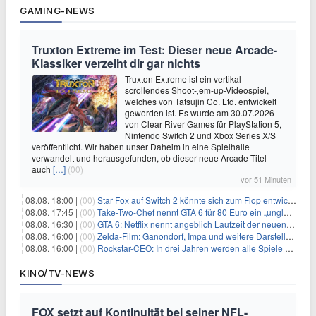
GAMING-NEWS
Truxton Extreme im Test: Dieser neue Arcade-
Klassiker verzeiht dir gar nichts
Truxton Extreme ist ein vertikal
scrollendes Shoot-‚em-up-Videospiel,
welches von Tatsujin Co. Ltd. entwickelt
geworden ist. Es wurde am 30.07.2026
von Clear River Games für PlayStation 5,
Nintendo Switch 2 und Xbox Series X/S
veröffentlicht. Wir haben unser Daheim in eine Spielhalle
verwandelt und herausgefunden, ob dieser neue Arcade-Titel
auch
[…]
(00)
vor 51 Minuten
08.08. 18:00 |
(00)
Star Fox auf Switch 2 könnte sich zum Flop entwickeln
08.08. 17:45 |
(00)
Take-Two-Chef nennt GTA 6 für 80 Euro ein „unglaubliches Schnäppchen“
08.08. 16:30 |
(00)
GTA 6: Netflix nennt angeblich Laufzeit der neuen Gameplay-Präsentation
08.08. 16:00 |
(00)
Zelda-Film: Ganondorf, Impa und weitere Darsteller sollen feststehen
08.08. 16:00 |
(00)
Rockstar-CEO: In drei Jahren werden alle Spiele gestreamt
KINO/TV-NEWS
FOX setzt auf Kontinuität bei seiner NFL-