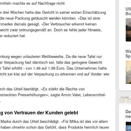
itteln machte es auf Nachfrage nicht.
US
r drei Wochen hatte das Gericht in seiner ersten Einschätzung
Br
die neue Packung getäuscht werden könnten. «Das ist eine
chmedes damals gesagt. «Der Verbraucher erkennt keinen
ewicht zwar ordnungsgemäß an. Doch es fehle jeder Hinweis,
r reduziert hat.
Wa
Sp
amburg wegen unlauteren Wettbewerbs. Da die neue Tafel nur
r Verpackung fast identisch sei, falle das geringere Gewicht
er Tafel erhöht - von 1,49 auf 1,99 Euro. Das Unternehmen hatte
icht sei klar auf der Verpackung zu erkennen und auf Vorder- wie
rch das Urteil bestätigt. «Es stärkt die Rechte von
ersteckten Preiserhöhungen», sagte Armin Valet, Lebensmittel-
.
Da
ang von Vertrauen der Kunden gelebt
na
arke durch das Urteil beschädigt. «Für Milka ist das vor allem
 haben ohnehin schon das Gefühl, dass Produkte heimlich teurer