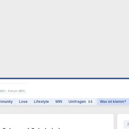
067
) · Forum (
851
)
munity
Lose
Lifestyle
WIN
Umfragen
Was ist klamm?
$$
2