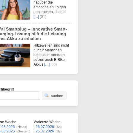
hat über die
emotionalen Folgen
gesprochen, die die
[…]
(01)
Pal Smartplug – Innovative Smart-
arging-Lösung hilft die Leistung
res Akku zu erhalten
Hitzewellen sind nicht
nur für Menschen
belastend, sondern
setzen auch E-Bike-
Akkus
[…]
(00)
hbegriff
suchen
ese
Woche
Vorletzte
Woche
7.08.2026
26.07.2026
(Heute)
(So)
6.08.2026
25.07.2026
(Gestern)
(Sa)