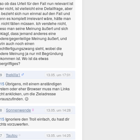
so ob das Urteil für den Fall nun relevant ist
er nicht, ist vielleicht eine Detailfrage, aber
 bezieht sich nun einmal auf den Fall und
nn es komplett irrelevant wäre, hätte man
 nicht fällen müssen. Ich verstehe nicht,
eso man seine Meinung äußert und sich
klagt, dass jemand anderes eine
dere/gegenteilige Meinung äußert, und
rin auch noch einen
chtfertigungszwang sieht, wobei die
dere Meinung ja nur mit Begründung
kommen ist. Wo ist da etwas
ergriffiges?
thekilla1
9
13.05. um 17:01
15
Übrigens, mit einem anständigen
ystem oder eher Browser muss man Links
cht anklicken, um die Zieladresse
rauszufinden. 😉
Sonnenwende
8
13.05. um 14:28
15
Ignoriere den Troll einfach, du hast dir
chts vorzuwerfen.
Tautou
7
13.05. um 14:25