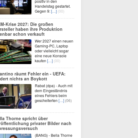
positiv in den
Handelstag gestartet.
Gegen 9:
[…]
(00)
M-Krise 2027: Die großen
rsteller haben ihre Produktion
fenbar schon verkauft
Wer 2027 einen neuen
Gaming-PC, Laptop
oder vielleicht sogar
eine neue Konsole
kaufen
[…]
(00)
fantino räumt Fehler ein - UEFA:
dert nichts an Boykott
Rabat (dpa) - Auch mit
dem Eingeständnis
eines Fehlers beim
gescheiterten
[…]
(06)
lla Thorne spricht über
röffentlichung privater Bilder nach
pressungsversuch
(BANG) - Bella Thorne