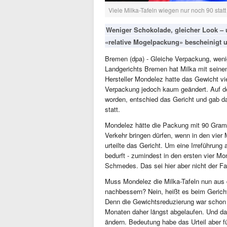
Viele Milka-Tafeln wiegen nur noch 90 sta
Weniger Schokolade, gleicher Look – 
«relative Mogelpackung» bescheinigt 
Bremen (dpa) - Gleiche Verpackung, weni
Landgerichts Bremen hat Milka mit seinen
Hersteller Mondelez hatte das Gewicht vi
Verpackung jedoch kaum geändert. Auf den
worden, entschied das Gericht und gab d
statt.
Mondelez hätte die Packung mit 90 Gramm 
Verkehr bringen dürfen, wenn in den vie
urteilte das Gericht. Um eine Irreführun
bedurft - zumindest in den ersten vier M
Schmedes. Das sei hier aber nicht der Fa
Muss Mondelez die Milka-Tafeln nun aus 
nachbessern? Nein, heißt es beim Gerich
Denn die Gewichtsreduzierung war schon A
Monaten daher längst abgelaufen. Und da
ändern. Bedeutung habe das Urteil aber f