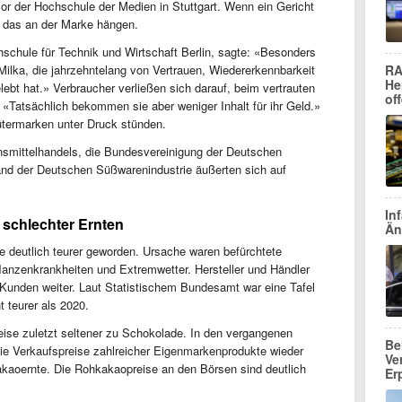
or der Hochschule der Medien in Stuttgart. Wenn ein Gericht
 das an der Marke hängen.
schule für Technik und Wirtschaft Berlin, sagte: «Besonders
Milka, die jahrzehntelang von Vertrauen, Wiedererkennbarkeit
RA
He
ebt hat.» Verbraucher verließen sich darauf, beim vertrauten
of
«Tatsächlich bekommen sie aber weniger Inhalt für ihr Geld.»
ütermarken unter Druck stünden.
mittelhandels, die Bundesvereinigung der Deutschen
nd der Deutschen Süßwarenindustrie äußerten sich auf
In
schlechter Ernten
Än
e deutlich teurer geworden. Ursache waren befürchtete
flanzenkrankheiten und Extremwetter. Hersteller und Händler
 Kunden weiter. Laut Statistischem Bundesamt war eine Tafel
t teurer als 2020.
eise zuletzt seltener zu Schokolade. In den vergangenen
Be
ie Verkaufspreise zahlreicher Eigenmarkenprodukte wieder
Ve
akaoernte. Die Rohkakaopreise an den Börsen sind deutlich
Er