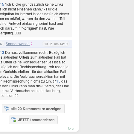
15
"Ich klicke grundsätzlich keine Links,
e ich nicht einsehen kann." - Für die
vigation im Internet ist das natürlich clever.
er es erklärt, warum du den zweiten Teil
iner Antwort einfach ignoriert hast und
ch daraufhin "korrigiert" hast. Wie
ergriffig. 💁🏼‍♀️
Sonnenwende
6
13.05. um 14:19
13
Du hast vollkommen recht. Bezüglich
s aktuellen Urteils zum aktuellen Fall hat
s Urteil keine Konsequenzen, es ist also
züglich der Rechtsprechung - wir reden ja
n Gerichtsurteilen - für den aktuellen Fall
relevant. Die Verbraucherreaktion hat mit
r Rechtsprechung nichts zu tun. @
15
das
t den Links kann man diskutieren, der Link
hrt zur Verbraucherzentrale Hamburg,
sonsten 👍🏻
alle 20 Kommentare anzeigen
JETZT kommentieren
forum