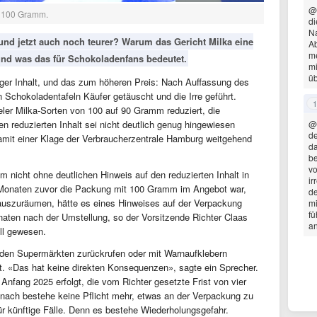
@
tt 100 Gramm.
di
Na
und jetzt auch noch teurer? Warum das Gericht Milka eine
Ab
me
und was das für Schokoladenfans bedeutet.
mi
üb
ger Inhalt, und das zum höheren Preis: Nach Auffassung des
 Schokoladentafeln Käufer getäuscht und die Irre geführt.
1
eler Milka-Sorten von 100 auf 90 Gramm reduziert, die
 reduzierten Inhalt sei nicht deutlich genug hingewiesen
@
de
amit einer Klage der Verbraucherzentrale Hamburg weitgehend
da
be
vo
nicht ohne deutlichen Hinweis auf den reduzierten Inhalt in
ir
r Monaten zuvor die Packung mit 100 Gramm im Angebot war,
de
g auszuräumen, hätte es eines Hinweises auf der Verpackung
mi
fü
onaten nach der Umstellung, so der Vorsitzende Richter Claas
an
ll gewesen.
den Supermärkten zurückrufen oder mit Warnaufklebern
t. «Das hat keine direkten Konsequenzen», sagte ein Sprecher.
nfang 2025 erfolgt, die vom Richter gesetzte Frist von vier
nach bestehe keine Pflicht mehr, etwas an der Verpackung zu
ür künftige Fälle. Denn es bestehe Wiederholungsgefahr.