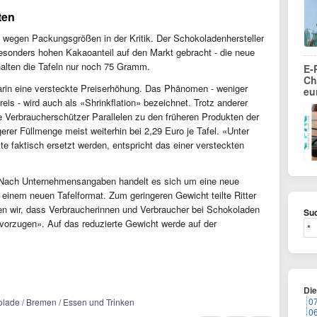
ten
e wegen Packungsgrößen in der Kritik. Der Schokoladenhersteller
besonders hohen Kakaoanteil auf den Markt gebracht - die neue
alten die Tafeln nur noch 75 Gramm.
E-
Ch
arin eine versteckte Preiserhöhung. Das Phänomen - weniger
eu
eis - wird auch als «Shrinkflation» bezeichnet. Trotz anderer
 Verbraucherschützer Parallelen zu den früheren Produkten der
gerer Füllmenge meist weiterhin bei 2,29 Euro je Tafel. «Unter
e faktisch ersetzt werden, entspricht das einer versteckten
ng. Nach Unternehmensangaben handelt es sich um eine neue
einem neuen Tafelformat. Zum geringeren Gewicht teilte Ritter
en wir, dass Verbraucherinnen und Verbraucher bei Schokoladen
Suc
vorzugen». Auf das reduzierte Gewicht werde auf der
Di
0
olade / Bremen / Essen und Trinken
0