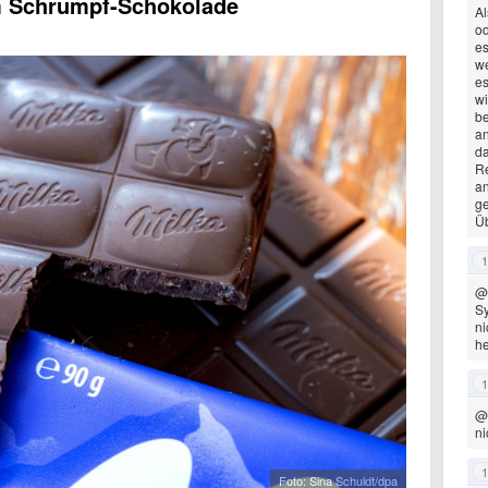
um Schrumpf-Schokolade
Al
od
es
we
es
wi
be
an
da
Re
an
ge
Üb
1
@
S
ni
he
1
@
ni
1
Foto: Sina Schuldt/dpa