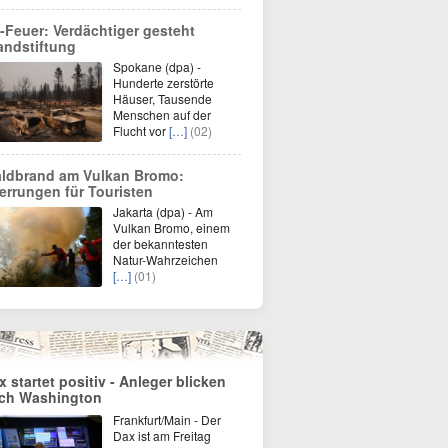
-Feuer: Verdächtiger gesteht
andstiftung
Spokane (dpa) -
Hunderte zerstörte
Häuser, Tausende
Menschen auf der
Flucht vor
[…]
(02)
ldbrand am Vulkan Bromo:
errungen für Touristen
Jakarta (dpa) - Am
Vulkan Bromo, einem
der bekanntesten
Natur-Wahrzeichen
[…]
(01)
x startet positiv - Anleger blicken
ch Washington
Frankfurt/Main - Der
Dax ist am Freitag