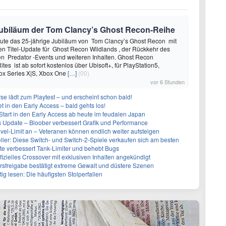
e Jubiläum der Tom Clancy’s Ghost Recon-Reihe
heute das 25-jährige Jubiläum von Tom Clancy’s Ghost Recon mit
n Titel-Update für Ghost Recon Wildlands , der Rückkehr des
en Predator -Events und weiteren Inhalten. Ghost Recon
ites ist ab sofort kostenlos über Ubisoft+, für PlayStation5,
box Series X|S, Xbox One
[…]
(00)
vor 6 Stunden
se lädt zum Playtest – und erscheint schon bald!
t in den Early Access – bald gehts los!
Start in den Early Access ab heute im feudalen Japan
ues Update – Bloober verbessert Grafik und Performance
evel-Limit an – Veteranen können endlich weiter aufsteigen
eller: Diese Switch- und Switch-2-Spiele verkaufen sich am besten
te verbessert Tank-Limiter und behebt Bugs
ffizielles Crossover mit exklusiven Inhalten angekündigt
ersfreigabe bestätigt extreme Gewalt und düstere Szenen
g lesen: Die häufigsten Stolperfallen