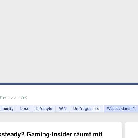
819
) · Forum (
797
)
munity
Lose
Lifestyle
WIN
Umfragen
Was ist klamm?
$$
steady? Gaming-Insider räumt mit