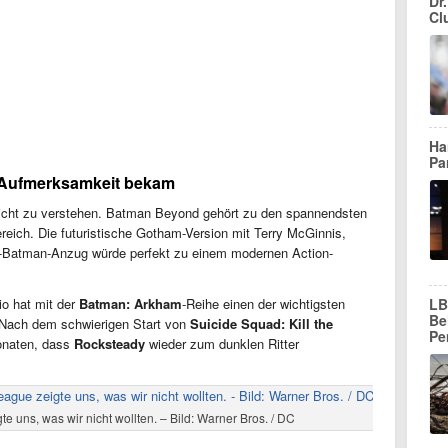
Dr.
Cl
Ha
Pa
 Aufmerksamkeit bekam
leicht zu verstehen. Batman Beyond gehört zu den spannendsten
ich. Die futuristische Gotham-Version mit Terry McGinnis,
-Batman-Anzug würde perfekt zu einem modernen Action-
LB
o hat mit der
Batman: Arkham
-Reihe einen der wichtigsten
Be
Nach dem schwierigen Start von
Suicide Squad: Kill the
Pe
onaten, dass
Rocksteady
wieder zum dunklen Ritter
te uns, was wir nicht wollten. – Bild: Warner Bros. / DC