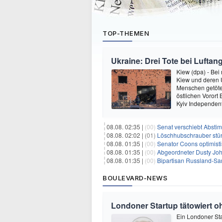
TOP-THEMEN
Ukraine: Drei Tote bei Luftang
Kiew (dpa) - Bei
Kiew und deren
Menschen getötet
östlichen Vorort
Kyiv Independen
08.08. 02:35 |
(00)
Senat verschiebt Abstimmung ü
08.08. 02:02 |
(01)
Löschhubschrauber stür
08.08. 01:35 |
(00)
Senator Coons optimisti
08.08. 01:35 |
(00)
Abgeordneter Dusty Johnson s
08.08. 01:35 |
(00)
Bipartisan Russland-San
BOULEVARD-NEWS
Londoner Startup tätowiert o
Ein Londoner Sta