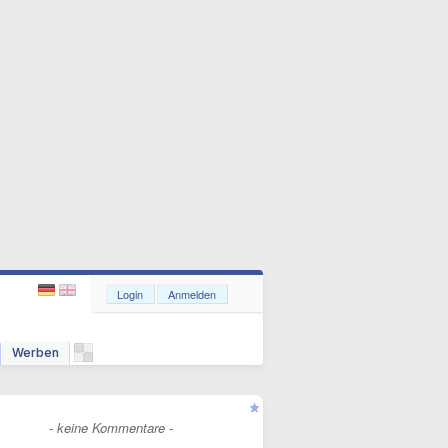
Login
Anmelden
Werben
- keine Kommentare -