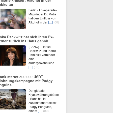
 Motte kritisiert Alkohol in der
ubkultur
Berlin - Loveparade-
Mitgründer Dr. Motte
hat den Einfluss von
Alkohol in der
[…]
(00)
nka Rackwitz hat sich ihren Ex-
rtner zurück ins Haus geholt
(BANG) - Hanka
Rackwitz und Pierre
Paminski verbindet
eine
außergewöhnliche
[…]
(00)
ank startet 500.000 USDT
lohnungskampagne mit Pudgy
nguins
Der globale
Kryptowährungsbörse
LBank hat in
Zusammenarbeit mit
Pudgy Penguins,
einem
[…]
(00)