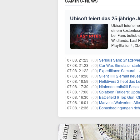
GAMING-NEWS
Ubisoft feiert das 25-jährig
Ubisoft feierte 
einem kostenlose
bei Fans beliebt
Wildlands: Last R
PlayStation4, X
07.08. 21:23 |
(00)
Serious Sam: Shatterver
07.08. 21:23 |
(00)
Car Was Simulator starte
07.08. 21:22 |
(00)
Expeditions: Samurai – 
07.08. 19:30 |
(00)
Silent Hill 2 erhält ne
07.08. 18:59 |
(00)
Helldivers 2 hebt das L
07.08. 17:30 |
(00)
Nintendo enthüllt Bests
07.08. 17:00 |
(00)
Splatoon Raiders: Upda
07.08. 16:30 |
(00)
Battlefield 6 Top Gun: O
07.08. 16:01 |
(00)
Marvel’s Wolverine: Alt
07.08. 12:36 |
(00)
Bonusbedingungen richti