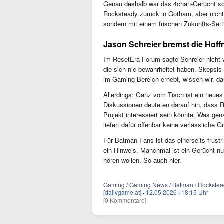
Genau deshalb war das 4chan-Gerücht so 
Rocksteady zurück in Gotham, aber nicht
sondern mit einem frischen Zukunfts-Sett
Jason Schreier bremst die Hof
Im ResetEra-Forum sagte Schreier nicht v
die sich nie bewahrheitet haben. Skepsis
im Gaming-Bereich erhebt, wissen wir, d
Allerdings: Ganz vom Tisch ist ein neues
Diskussionen deuteten darauf hin, dass 
Projekt interessiert sein könnte. Was gen
liefert dafür offenbar keine verlässliche G
Für Batman-Fans ist das einerseits frustr
ein Hinweis. Manchmal ist ein Gerücht nu
hören wollen. So auch hier.
Gaming / Gaming News / Batman / Rocksteady
[dailygame.at]
·
12.05.2026
·
18:15 Uhr
[0 Kommentare]