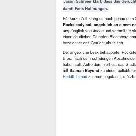
Jason Schreier klärt, dass das Gerüc
damit Fans Hoffnungen.
Für kurze Zeit klang es nach genau dem 
Rocksteady soll angeblich an einem n
ursprünglich von
4chan
und verbreitete s
einen deutlichen Dämpfer. Bloomberg.c
bezeichnet das Gerücht als falsch.
Der angebliche Leak behauptete, Rocks
Bros. nach dem schwierigen Abschneide
haben soll. Außerdem hieß es, das Studio
mit
Batman Beyond
zu einem beliebtere
Reddit-Thread
zusammengefasst, stützten 