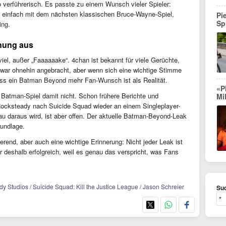
verführerisch. Es passte zu einem Wunsch vieler Spieler:
 einfach mit dem nächsten klassischen Bruce-Wayne-Spiel,
Pi
Sp
ing.
fnung aus
iel, außer „Faaaaaake“. 4chan ist bekannt für viele Gerüchte,
 war ohnehin angebracht, aber wenn sich eine wichtige Stimme
ass ein Batman Beyond mehr Fan-Wunsch ist als Realität.
«P
 Batman-Spiel damit nicht. Schon frühere Berichte und
Mi
Rocksteady nach Suicide Squad wieder an einem Singleplayer-
au daraus wird, ist aber offen. Der aktuelle Batman-Beyond-Leak
rundlage.
ierend, aber auch eine wichtige Erinnerung: Nicht jeder Leak ist
r deshalb erfolgreich, weil es genau das verspricht, was Fans
 Studios / Suicide Squad: Kill the Justice League / Jason Schreier
Suc