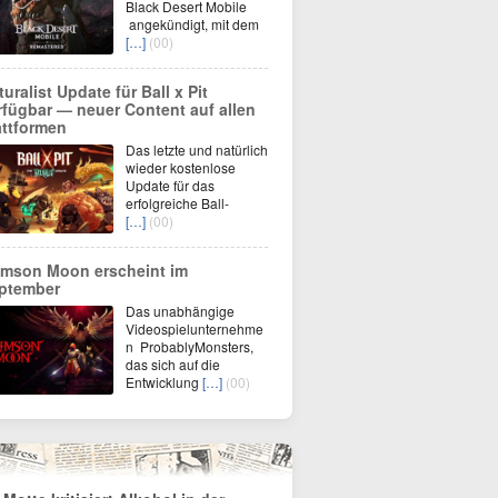
Black Desert Mobile
angekündigt, mit dem
[…]
(00)
turalist Update für Ball x Pit
rfügbar — neuer Content auf allen
attformen
Das letzte und natürlich
wieder kostenlose
Update für das
erfolgreiche Ball-
[…]
(00)
imson Moon erscheint im
ptember
Das unabhängige
Videospielunternehme
n ProbablyMonsters,
das sich auf die
Entwicklung
[…]
(00)