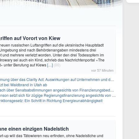
riffen auf Vorort von Kiew
 neuen russischen Luftangriffen auf die ukrainische Hauptstadt
 Umgebung sind nach Behördenangaben mindestens drei
 und mehrere verletzt worden. Unter den drei Todesopfern im
 Browary sei auch ein Kind, schrieb das Nachrichtenportal «The
t» unter Berufung auf Kiews
[…]
(00)
vor 57 Minuten
ber das Clarity Act: Auswirkungen auf Unternehmen und das Vertrauen der Investoren
zt bei Waldbrand in Utah ab
sch über Senatsabstimmungen angesichts von Finanzierungsbedenken
etzt sich für zügige Regierungsfinanzierung angesichts von Shutdown-Risiken ein
ktionsgesetz: Ein Schritt in Richtung Energieunabhängigkeit
hne einen einzigen Nadelstich
rt-up will das Tätowieren neu erfinden, ohne Nadelstiche und