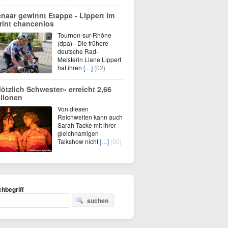
enaar gewinnt Etappe - Lippert im
rint chancenlos
Tournon-sur-Rhône
(dpa) - Die frühere
deutsche Rad-
Meisterin Liane Lippert
hat ihren
[…]
(02)
lötzlich Schwester» erreicht 2,66
llionen
Von diesen
Reichweiten kann auch
Sarah Tacke mit ihrer
gleichnamigen
Talkshow nicht
[…]
(00)
hbegriff
suchen