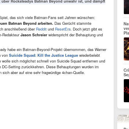
ht über Rocksteadys Batman Beyond unwahr ist, und dämpft
Spiel, das sich viele Batman-Fans seit Jahren wünschen:
euen Batman Beyond arbeiten.
Das Gerücht stammte
Na
ve
ich anschließend über
Reddit
und
ResetEra
. Doch jetzt gibt es
Pl
om-Redakteur
Jason Schreier
widerspricht der Behauptung und
teady habe ein Batman-Beyond-Projekt übernommen, das Warner
n von
Suicide Squad: Kill the Justice League
wiederbelebt
 wolle sich möglichst schnell von Suicide Squad entfernen und
n DC-Setting zurückkehren. Diese Behauptungen wurden im
Cr
sich aber auf eine sehr fragwürdige 4chan-Quelle.
Se