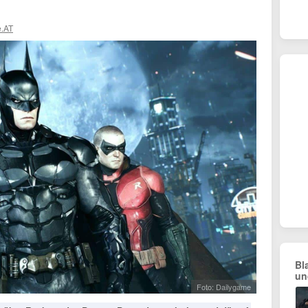
.AT
Bl
un
Foto: Dailygame