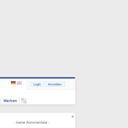
Login
Anmelden
Werben
- keine Kommentare -