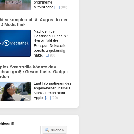
prominente
aktivistische
[…]
(00)
ide» komplett ab 8. August in der
D Mediathek
Nachdem der
Hessische Rundfunk
den Auftakt der
Reitsport-Dokuserie
bereits angekündigt
hatte,
[…]
(00)
ples Smartbrille könnte das
chste große Gesundheits-Gadget
rden
Laut Informationen des
angesehenen Insiders
Mark Gurman plant
Apple,
[…]
(00)
hbegriff
suchen