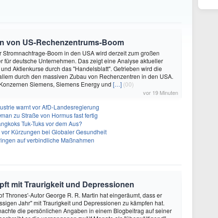
ren von US-Rechenzentrums-Boom
uer Stromnachfrage-Boom in den USA wird derzeit zum großen
 für deutsche Unternehmen. Das zeigt eine Analyse aktueller
und Aktienkurse durch das "Handelsblatt". Getrieben wird die
 allem durch den massiven Zubau von Rechenzentren in den USA.
Konzernen Siemens, Siemens Energy und
[…]
(00)
vor 19 Minuten
strie warnt vor AfD-Landesregierung
Oman zu Straße von Hormus fast fertig
angkoks Tuk-Tuks vor dem Aus?
t vor Kürzungen bei Globaler Gesundheit
 dringen auf verbindliche Maßnahmen
ft mit Traurigkeit und Depressionen
f Thrones'-Autor George R. R. Martin hat eingeräumt, dass er
ssigen Jahr" mit Traurigkeit und Depressionen zu kämpfen hat.
achte die persönlichen Angaben in einem Blogbeitrag auf seiner