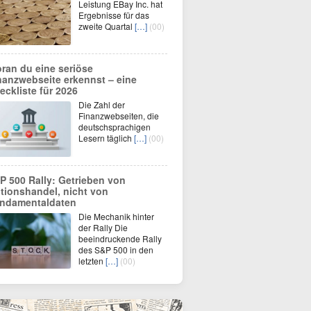
Leistung EBay Inc. hat
Ergebnisse für das
zweite Quartal
[…]
(00)
ran du eine seriöse
nanzwebseite erkennst – eine
eckliste für 2026
Die Zahl der
Finanzwebseiten, die
deutschsprachigen
Lesern täglich
[…]
(00)
P 500 Rally: Getrieben von
tionshandel, nicht von
ndamentaldaten
Die Mechanik hinter
der Rally Die
beeindruckende Rally
des S&P 500 in den
letzten
[…]
(00)