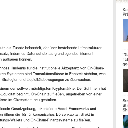
Ka
Pr
tz als Zusatz behandelt, der über bestehende Infrastrukturen
 Ansatz, indem es Datenschutz als grundlegendes Element
'D
'I
en aufbauen können.
ge
hriges Hindernis für die institutionelle Akzeptanz von On-Chain-
nten Systemen sind Transaktionsflüsse in Echtzeit sichtbar, was
, Strategien und Liquiditätsbewegungen zu überwachen.
 einem der weltweit mächtigsten Kryptomärkte. Der Sui Intern hat
iquidität beginnt, On-Chain zu fließen, angetrieben von einer
lflüsse im Ökosystem neu gestalten.
St
St
blecoin-Gesetzgebung, tokenisierte Asset-Frameworks und
Sh
 öffnen die Tür für koreanisches Börsenkapital, direkt in
ltungs-Wallets und On-Chain-Finanzsysteme zu fließen.