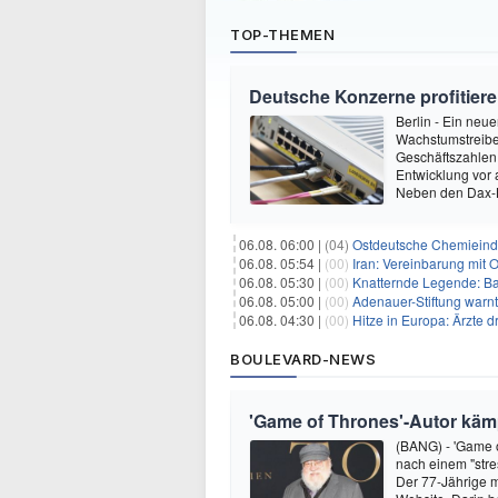
TOP-THEMEN
Deutsche Konzerne profitie
Berlin - Ein ne
Wachstumstreiber
Geschäftszahlen 
Entwicklung vor
Neben den Dax-
06.08. 06:00 |
(04)
Ostdeutsche Chemieindu
06.08. 05:54 |
(00)
Iran: Vereinbarung mit 
06.08. 05:30 |
(00)
Knatternde Legende: B
06.08. 05:00 |
(00)
Adenauer-Stiftung warn
06.08. 04:30 |
(00)
Hitze in Europa: Ärzte
BOULEVARD-NEWS
'Game of Thrones'-Autor kämp
(BANG) - 'Game o
nach einem "stre
Der 77-Jährige m