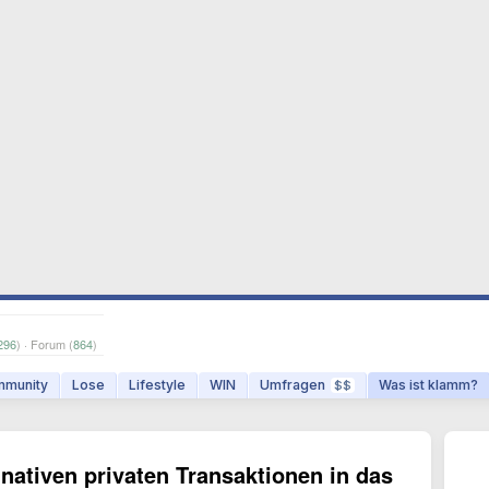
296
) · Forum (
864
)
munity
Lose
Lifestyle
WIN
Umfragen
Was ist klamm?
$$
 nativen privaten Transaktionen in das