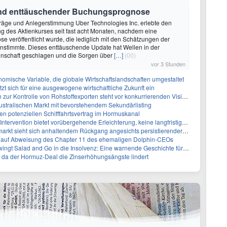
rund enttäuschender Buchungsprognose
träge und Anlegerstimmung Uber Technologies Inc. erlebte den
 des Aktienkurses seit fast acht Monaten, nachdem eine
 veröffentlicht wurde, die lediglich mit den Schätzungen der
nstimmte. Dieses enttäuschende Update hat Wellen in der
nschaft geschlagen und die Sorgen über
[…]
(00)
vor 3 Stunden
omische Variable, die globale Wirtschaftslandschaften umgestaltet
zt sich für eine ausgewogene wirtschaftliche Zukunft ein
zur Kontrolle von Rohstoffexporten steht vor konkurrierenden Visionen
australischen Markt mit bevorstehendem Sekundärlisting
n potenziellen Schifffahrtsvertrag im Hormuskanal
tervention bietet vorübergehende Erleichterung, keine langfristige Lösung
ieht sich anhaltendem Rückgang angesichts persistierender Inflationssorgen gegenüber
g auf Abweisung des Chapter 11 des ehemaligen Dolphin-CEOs
t Salad and Go in die Insolvenz: Eine warnende Geschichte für Investoren
 da der Hormuz-Deal die Zinserhöhungsängste lindert