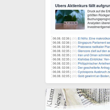
Ubers Aktienkurs fällt aufg
Druck auf die Er
größten Rückgang
Buchungsprognose
Analysten überei
Investmentgemei
06.08. 02:36 |
(00)
El Niño: Eine makroökon
06.08. 02:36 |
(00)
Singapurs Parlament set
06.08. 02:36 |
(00)
Prabowos radikaler Plan 
06.08. 02:35 |
(00)
Glencore zielt auf den 
06.08. 02:35 |
(00)
Iran und Oman schmiede
06.08. 02:35 |
(00)
Kishidas Einblicke: Yen-In
06.08. 02:35 |
(00)
Philippinischer Anleihemarkt s
06.08. 02:06 |
(00)
Der gescheiterte Antra
06.08. 02:05 |
(00)
Cyclospora-Ausbruch zwing
06.08. 02:05 |
(00)
Gold gewinnt an Boden,