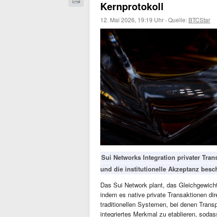
Kernprotokoll
12. Mai 2026, 19:19 Uhr
·
Quelle:
BTCStar
Sui Networks Integration privater Tra
und die institutionelle Akzeptanz besc
Das Sui Network plant, das Gleichgewicht
indem es native private Transaktionen dir
traditionellen Systemen, bei denen Transpa
integriertes Merkmal zu etablieren, soda