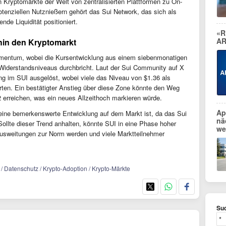
n Kryptomärkte der Welt von zentralisierten Plattformen zu On-
otenziellen Nutznießern gehört das Sui Network, das sich als
ende Liquidität positioniert.
«R
AR
hin den Kryptomarkt
omentum, wobei die Kursentwicklung aus einem siebenmonatigen
 Widerstandsniveaus durchbricht. Laut der Sui Community auf X
ng im SUI ausgelöst, wobei viele das Niveau von $1.36 als
ten. Ein bestätigter Anstieg über diese Zone könnte den Weg
 erreichen, was ein neues Allzeithoch markieren würde.
Ap
ine bemerkenswerte Entwicklung auf dem Markt ist, da das Sui
nä
ollte dieser Trend anhalten, könnte SUI in eine Phase hoher
we
eisausweitungen zur Norm werden und viele Marktteilnehmer
 / Datenschutz / Krypto-Adoption / Krypto-Märkte
Suc