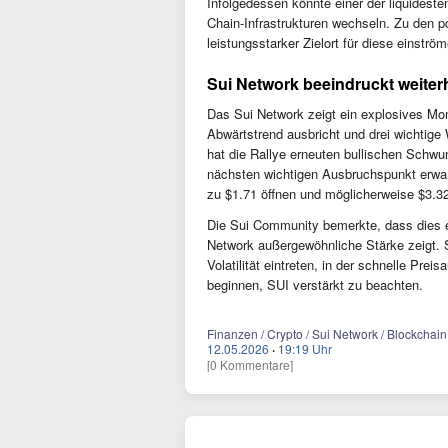
Infolgedessen könnte einer der liquideste
Chain-Infrastrukturen wechseln. Zu den p
leistungsstarker Zielort für diese einström
Sui Network beeindruckt weiter
Das Sui Network zeigt ein explosives M
Abwärtstrend ausbricht und drei wichtige
hat die Rallye erneuten bullischen Schwu
nächsten wichtigen Ausbruchspunkt erwar
zu $1.71 öffnen und möglicherweise $3.32
Die Sui Community bemerkte, dass dies e
Network außergewöhnliche Stärke zeigt. S
Volatilität eintreten, in der schnelle Pr
beginnen, SUI verstärkt zu beachten.
Finanzen / Crypto / Sui Network / Blockchain
12.05.2026
·
19:19 Uhr
[0 Kommentare]