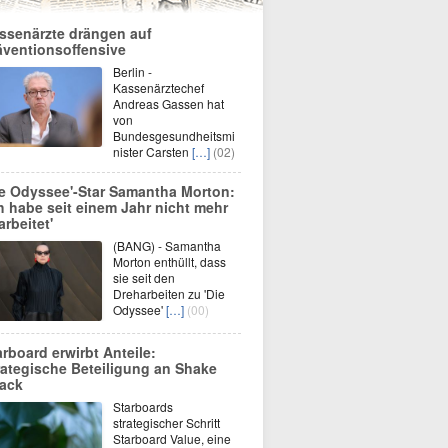
ssenärzte drängen auf
äventionsoffensive
Berlin -
Kassenärztechef
Andreas Gassen hat
von
Bundesgesundheitsmi
nister Carsten
[…]
(02)
ie Odyssee'-Star Samantha Morton:
ch habe seit einem Jahr nicht mehr
arbeitet'
(BANG) - Samantha
Morton enthüllt, dass
sie seit den
Dreharbeiten zu 'Die
Odyssee'
[…]
(00)
arboard erwirbt Anteile:
rategische Beteiligung an Shake
ack
Starboards
strategischer Schritt
Starboard Value, eine