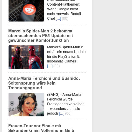
Content-Plattformen:
Wenn Google nicht
mehr verweist Reddit-
Chef
[…]
(00)
Marvel’s Spider-Man 2 bekommt
überraschendes PS5-Update mit
gewünschter Komfortfunktion
Marvel’s Spider-Man 2
erhält ein neues Update
für die PlayStation 5.
Insomniac Games
[…]
(00)
Anna-Maria Ferchichi und Bushido:
Seitensprung wäre kein
Trennungsgrund
(BANG) - Anna-Maria
Ferchichi würde
Fremdgehen verzeihen
– woanders zieht sie
jedoch
[…]
(00)
Frauen-Tour vor Finale mit
Sekundenkrimi: Vollering in Gelb