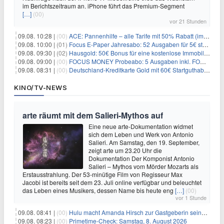
im Berichtszeitraum an. iPhone führt das Premium-Segment
[…]
(00)
vor 21 Stunden
09.08. 10:28 |
(00)
ACE: Pannenhilfe – alle Tarife mit 50% Rabatt (im ersten Jahr)
09.08. 10:00 |
(01)
Focus E-Paper Jahresabo: 52 Ausgaben für 5€ statt 207,48€ – per Formular kündbar!
09.08. 09:30 |
(02)
Hausgold: 50€ Bonus für eine kostenlose Immobilienbewertung
09.08. 09:00 |
(00)
FOCUS MONEY Probeabo: 5 Ausgaben inkl. FOCUS+ Zugang für 5€
09.08. 08:31 |
(00)
Deutschland-Kreditkarte Gold mit 60€ Startguthaben (45€ Gewinn)
KINO/TV-NEWS
arte räumt mit dem Salieri-Mythos auf
Eine neue arte-Dokumentation widmet
sich dem Leben und Werk von Antonio
Salieri. Am Samstag, den 19. September,
zeigt arte um 23.20 Uhr die
Dokumentation Der Komponist Antonio
Salieri – Mythos vom Mörder Mozarts als
Erstausstrahlung. Der 53-minütige Film von Regisseur Max
Jacobi ist bereits seit dem 23. Juli online verfügbar und beleuchtet
das Leben eines Musikers, dessen Name bis heute eng
[…]
(00)
vor 1 Stunde
09.08. 08:41 |
(00)
Hulu macht Amanda Hirsch zur Gastgeberin seines Reality-Podcasts
09.08. 08:23 |
(00)
Primetime-Check: Samstag, 8. August 2026