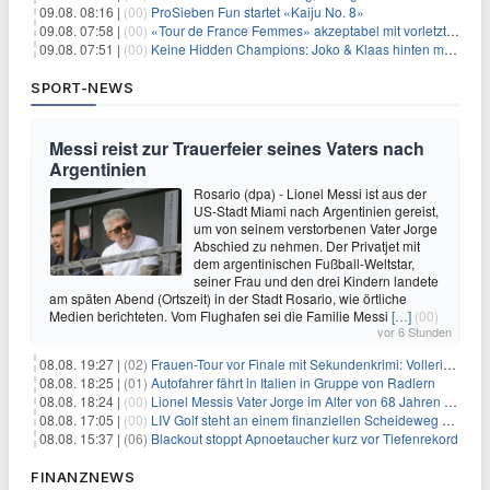
09.08. 08:16 |
(00)
ProSieben Fun startet «Kaiju No. 8»
09.08. 07:58 |
(00)
«Tour de France Femmes» akzeptabel mit vorletzter Etappe
09.08. 07:51 |
(00)
Keine Hidden Champions: Joko & Klaas hinten mit Best-Of
SPORT-NEWS
Messi reist zur Trauerfeier seines Vaters nach
Argentinien
Rosario (dpa) - Lionel Messi ist aus der
US-Stadt Miami nach Argentinien gereist,
um von seinem verstorbenen Vater Jorge
Abschied zu nehmen. Der Privatjet mit
dem argentinischen Fußball-Weltstar,
seiner Frau und den drei Kindern landete
am späten Abend (Ortszeit) in der Stadt Rosario, wie örtliche
Medien berichteten. Vom Flughafen sei die Familie Messi
[…]
(00)
vor 6 Stunden
08.08. 19:27 |
(02)
Frauen-Tour vor Finale mit Sekundenkrimi: Vollering in Gelb
08.08. 18:25 |
(01)
Autofahrer fährt in Italien in Gruppe von Radlern
08.08. 18:24 |
(00)
Lionel Messis Vater Jorge im Alter von 68 Jahren gestorben
08.08. 17:05 |
(00)
LIV Golf steht an einem finanziellen Scheideweg auf der Suche nach neuen Investitionen
08.08. 15:37 |
(06)
Blackout stoppt Apnoetaucher kurz vor Tiefenrekord
FINANZNEWS