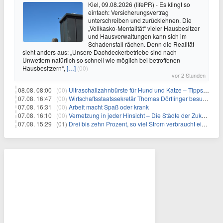
Kiel, 09.08.2026 (lifePR) - Es klingt so
einfach: Versicherungsvertrag
unterschreiben und zurücklehnen. Die
„Vollkasko-Mentalität“ vieler Hausbesitzer
und Hausverwaltungen kann sich im
Schadensfall rächen. Denn die Realität
sieht anders aus: „Unsere Dachdeckerbetriebe sind nach
Unwettern natürlich so schnell wie möglich bei betroffenen
Hausbesitzern“,
[…]
(00)
vor 2 Stunden
08.08. 08:00 |
(00)
Ultraschallzahnbürste für Hund und Katze – Tipps zur erfolgreichen Eingewöhnung
07.08. 16:47 |
(00)
Wirtschaftsstaatssekretär Thomas Dörflinger besucht Handwerksbetrieb im Kammerbezirk Freiburg
07.08. 16:31 |
(00)
Arbeit macht Spaß oder krank
07.08. 16:10 |
(00)
Vernetzung in jeder Hinsicht – Die Städte der Zukunft sind grün-blau
07.08. 15:29 |
(01)
Drei bis zehn Prozent, so viel Strom verbraucht ein Aufzug im Gebäude