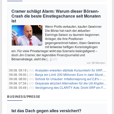
Cramer schlägt Alarm: Warum dieser Börsen-
Crash die beste Einstiegschance seit Monaten
ist
Wenn Profis verkaufen, kaufen Gewinner
Die Börse hat nach der aktuellen
Earnings-Saison zu taumeln begonnen.
Anleger, die ihre Positionen
gegengerechnet haben, lösen Gewinne
mit teilweise heftigen Kursrückgängen
ein. Für viele Privatanleger wirkt das Szenario beängstigend –
doch Jim Cramer, der legendäre Finanzjournalist und
Börsenstratege, sieht die
[…]
(00)
vor 38 Minuten
09.08. 09:19 |
(00)
Analysten erwarten stärkste Kursumkehr für XRP, während Polymarket skeptisch bleibt
09.08. 09:00 |
(00)
Barça am Limit: 200 Millionen Euro in zwei Stunden – warum dieser Schuldentrip hochgefährlich wird
09.08. 08:00 |
(00)
Schock für Urlauber: Inflationssprung auf 2,8% – Diese Preise explodieren jetzt
09.08. 07:34 |
(00)
Grayscale skizziert Alternativen für die US-Kryptoindustrie ohne CLARITY Act
09.08. 05:49 |
(00)
Verzögerung des CLARITY Acts: Droht XRP ein Fall unter die $1-Marke?
BUSINESS/PRESSE
Ist das Dach gegen alles versichert?