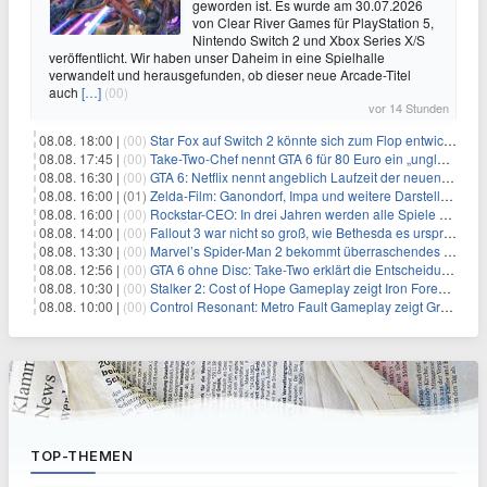
geworden ist. Es wurde am 30.07.2026
von Clear River Games für PlayStation 5,
Nintendo Switch 2 und Xbox Series X/S
veröffentlicht. Wir haben unser Daheim in eine Spielhalle
verwandelt und herausgefunden, ob dieser neue Arcade-Titel
auch
[…]
(00)
vor 14 Stunden
08.08. 18:00 |
(00)
Star Fox auf Switch 2 könnte sich zum Flop entwickeln
08.08. 17:45 |
(00)
Take-Two-Chef nennt GTA 6 für 80 Euro ein „unglaubliches Schnäppchen“
08.08. 16:30 |
(00)
GTA 6: Netflix nennt angeblich Laufzeit der neuen Gameplay-Präsentation
08.08. 16:00 |
(01)
Zelda-Film: Ganondorf, Impa und weitere Darsteller sollen feststehen
08.08. 16:00 |
(00)
Rockstar-CEO: In drei Jahren werden alle Spiele gestreamt
08.08. 14:00 |
(00)
Fallout 3 war nicht so groß, wie Bethesda es ursprünglich wollte
08.08. 13:30 |
(00)
Marvel’s Spider-Man 2 bekommt überraschendes PS5-Update mit gewünschter Komfortfunktion
08.08. 12:56 |
(00)
GTA 6 ohne Disc: Take-Two erklärt die Entscheidung für Download-Codes
08.08. 10:30 |
(00)
Stalker 2: Cost of Hope Gameplay zeigt Iron Forest, AKW Tschernobyl und eine Stadt unter der Zone
08.08. 10:00 |
(00)
Control Resonant: Metro Fault Gameplay zeigt Greifhaken „Reach“ – und Jesse mit düsterer Agenda
TOP-THEMEN