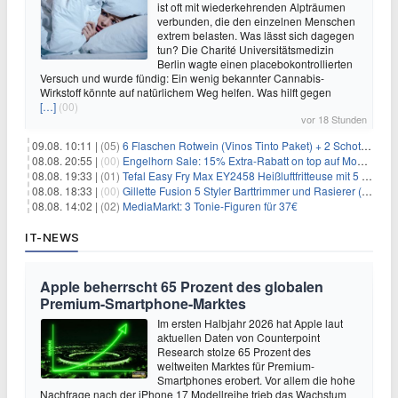
ist oft mit wiederkehrenden Alpträumen
verbunden, die den einzelnen Menschen
extrem belasten. Was lässt sich dagegen
tun? Die Charité Universitätsmedizin
Berlin wagte einen placebokontrollierten
Versuch und wurde fündig: Ein wenig bekannter Cannabis-
Wirkstoff könnte auf natürlichem Weg helfen. Was hilft gegen
[…]
(00)
vor 18 Stunden
09.08. 10:11 |
(05)
6 Flaschen Rotwein (Vinos Tinto Paket) + 2 Schott Zwiesel Gläser für 25,99€ inkl. Versand
08.08. 20:55 |
(00)
Engelhorn Sale: 15% Extra-Rabatt on top auf Mode- und Sport-Artikel
08.08. 19:33 |
(01)
Tefal Easy Fry Max EY2458 Heißluftfritteuse mit 5 Litern für 64,99€
08.08. 18:33 |
(00)
Gillette Fusion 5 Styler Barttrimmer und Rasierer (All in One) für 16€
08.08. 14:02 |
(02)
MediaMarkt: 3 Tonie-Figuren für 37€
IT-NEWS
Apple beherrscht 65 Prozent des globalen
Premium-Smartphone-Marktes
Im ersten Halbjahr 2026 hat Apple laut
aktuellen Daten von Counterpoint
Research stolze 65 Prozent des
weltweiten Marktes für Premium-
Smartphones erobert. Vor allem die hohe
Nachfrage nach der iPhone 17 Modellreihe trieb das Wachstum