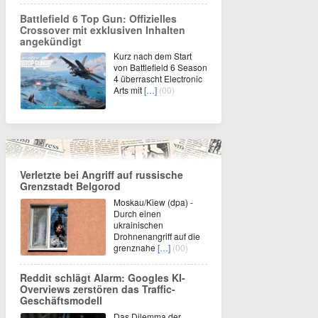
Battlefield 6 Top Gun: Offizielles
Crossover mit exklusiven Inhalten
angekündigt
Kurz nach dem Start
von Battlefield 6 Season
4 überrascht Electronic
Arts mit
[…]
(00)
Verletzte bei Angriff auf russische
Grenzstadt Belgorod
Moskau/Kiew (dpa) -
Durch einen
ukrainischen
Drohnenangriff auf die
grenznahe
[…]
(00)
Reddit schlägt Alarm: Googles KI-
Overviews zerstören das Traffic-
Geschäftsmodell
Das Dilemma der