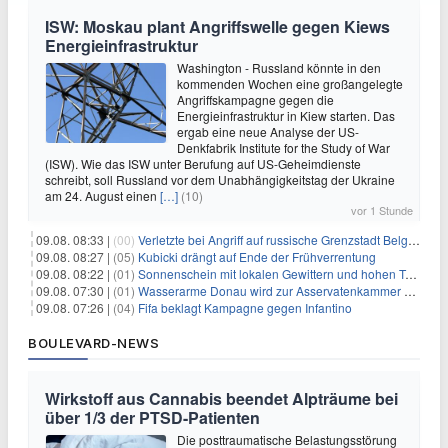
ISW: Moskau plant Angriffswelle gegen Kiews
Energieinfrastruktur
Washington - Russland könnte in den
kommenden Wochen eine großangelegte
Angriffskampagne gegen die
Energieinfrastruktur in Kiew starten. Das
ergab eine neue Analyse der US-
Denkfabrik Institute for the Study of War
(ISW). Wie das ISW unter Berufung auf US-Geheimdienste
schreibt, soll Russland vor dem Unabhängigkeitstag der Ukraine
am 24. August einen
[…]
(10)
vor 1 Stunde
09.08. 08:33 |
(00)
Verletzte bei Angriff auf russische Grenzstadt Belgorod
09.08. 08:27 |
(05)
Kubicki drängt auf Ende der Frühverrentung
09.08. 08:22 |
(01)
Sonnenschein mit lokalen Gewittern und hohen Temperaturen
09.08. 07:30 |
(01)
Wasserarme Donau wird zur Asservatenkammer der Geschichte
09.08. 07:26 |
(04)
Fifa beklagt Kampagne gegen Infantino
BOULEVARD-NEWS
Wirkstoff aus Cannabis beendet Alpträume bei
über 1/3 der PTSD-Patienten
Die posttraumatische Belastungsstörung