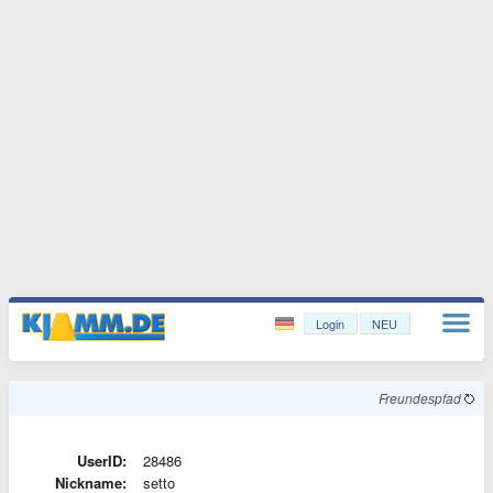
Login
NEU
Freundespfad
UserID:
28486
Nickname:
setto