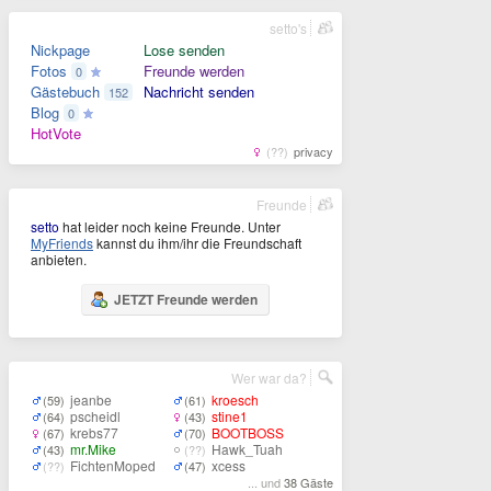
setto's
Nickpage
Lose senden
Fotos
Freunde werden
0
Gästebuch
Nachricht senden
152
Blog
0
HotVote
(??)
privacy
Freunde
setto
hat leider noch keine Freunde. Unter
MyFriends
kannst du ihm/ihr die Freundschaft
anbieten.
JETZT Freunde werden
Wer war da?
jeanbe
kroesch
(59)
(61)
pscheidl
stine1
(64)
(43)
krebs77
BOOTBOSS
(67)
(70)
mr.Mike
Hawk_Tuah
(43)
(??)
FichtenMoped
xcess
(??)
(47)
... und
38 Gäste