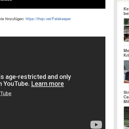
Ke
be
ste hinzufügen:
https://thqn.net/Fatekeeper
Me
Kr
St
Ca
Mi