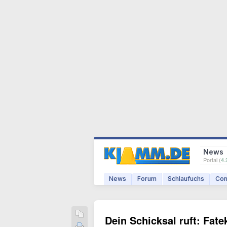
News
Portal (
4.
News
Forum
Schlaufuchs
Com
Dein Schicksal ruft: Fate