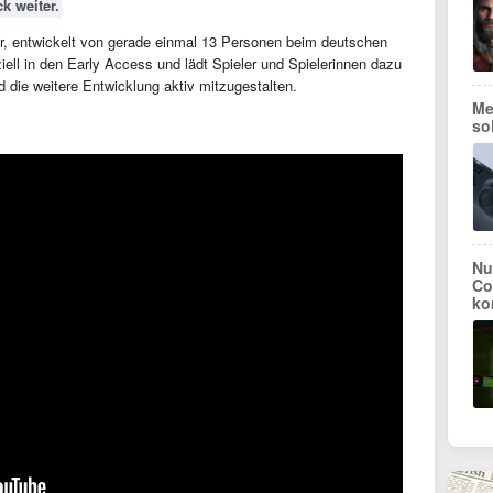
k weiter.
r, entwickelt von gerade einmal 13 Personen beim deutschen
iziell in den Early Access und lädt Spieler und Spielerinnen dazu
d die weitere Entwicklung aktiv mitzugestalten.
Me
so
Nu
Co
ko