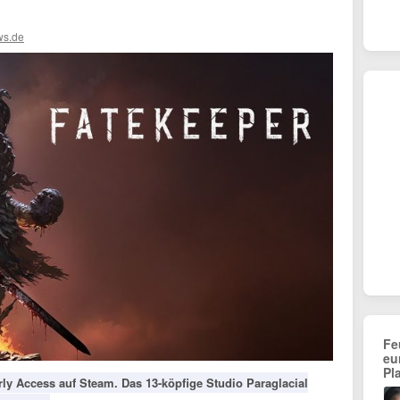
ws.de
Fe
eu
Pl
rly Access auf Steam. Das 13-köpfige Studio Paraglacial