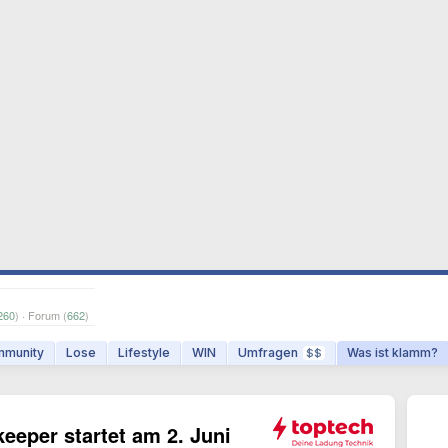
260
) · Forum (
662
)
munity
Lose
Lifestyle
WIN
Umfragen
Was ist klamm?
$$
keeper startet am 2. Juni