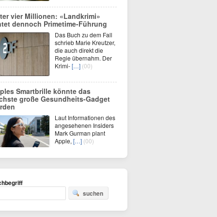
ter vier Millionen: «Landkrimi»
ntet dennoch Primetime-Führung
Das Buch zu dem Fall
schrieb Marie Kreutzer,
die auch direkt die
Regie übernahm. Der
Krimi-
[…]
(00)
ples Smartbrille könnte das
chste große Gesundheits-Gadget
rden
Laut Informationen des
angesehenen Insiders
Mark Gurman plant
Apple,
[…]
(00)
hbegriff
suchen