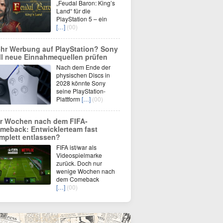
„Feudal Baron: King’s
Land“ für die
PlayStation 5 – ein
[…]
(00)
hr Werbung auf PlayStation? Sony
ll neue Einnahmequellen prüfen
Nach dem Ende der
physischen Discs in
2028 könnte Sony
seine PlayStation-
Plattform
[…]
(00)
r Wochen nach dem FIFA-
meback: Entwicklerteam fast
mplett entlassen?
FIFA ist/war als
Videospielmarke
zurück. Doch nur
wenige Wochen nach
dem Comeback
[…]
(00)