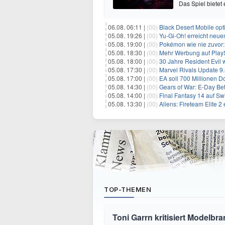
Das Spiel bietet 
06.08. 06:11 |
(00)
Black Desert Mobile opt
05.08. 19:26 |
(00)
Yu‑Gi‑Oh! erreicht neue
05.08. 19:00 |
(00)
Pokémon wie nie zuvor:
05.08. 18:30 |
(00)
Mehr Werbung auf PlayS
05.08. 18:00 |
(00)
30 Jahre Resident Evil
05.08. 17:30 |
(00)
Marvel Rivals Update 9.
05.08. 17:00 |
(00)
EA soll 700 Millionen Do
05.08. 14:30 |
(00)
Gears of War: E-Day Beta:
05.08. 14:00 |
(00)
Final Fantasy 14 auf Sw
05.08. 13:30 |
(00)
Aliens: Fireteam Elite 
TOP-THEMEN
Toni Garrn kritisiert Modelbr