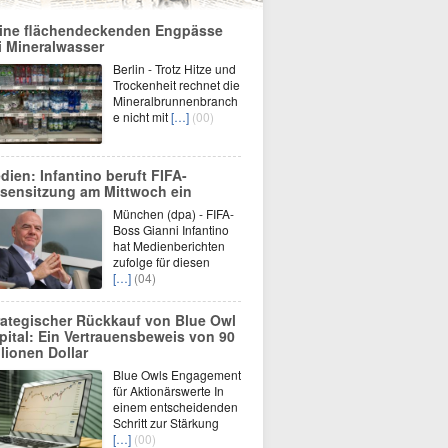
ine flächendeckenden Engpässe
i Mineralwasser
Berlin - Trotz Hitze und
Trockenheit rechnet die
Mineralbrunnenbranch
e nicht mit
[…]
(00)
dien: Infantino beruft FIFA-
isensitzung am Mittwoch ein
München (dpa) - FIFA-
Boss Gianni Infantino
hat Medienberichten
zufolge für diesen
[…]
(04)
rategischer Rückkauf von Blue Owl
pital: Ein Vertrauensbeweis von 90
llionen Dollar
Blue Owls Engagement
für Aktionärswerte In
einem entscheidenden
Schritt zur Stärkung
[…]
(00)