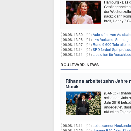
Hamburg - Das de
Gepflogenheiten 
der Wochenzeitun
nackt, dann kom
breit, Honey.`" S
06.08. 13:30 |
(00)
Auto stürzt von Autobahn
06.08. 13:28 |
(01)
Lkw-Verband: Sonntagsf
06.08. 13:27 |
(04)
Rund 9.600 Tote allein
06.08. 13:14 |
(02)
SPD fordert Spritpreisde
06.08. 13:11 |
(03)
Lies offen für Verschie
BOULEVARD-NEWS
Rihanna arbeitet zehn Jahre 
Musik
(BANG) - Rihanna
seit einem Jahrz
Jahr 2016 fortse
angedeutet, dass
aktuellen Folge 
06.08. 13:11 |
(00)
Lottoscanner-Neukunden
06.08. 12:26 |
(00)
dreame R20 Akku-Staubs