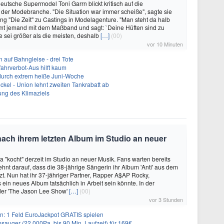
utsche Supermodel Toni Garrn blickt kritisch auf die
der Modebranche. "Die Situation war immer scheiße", sagte sie
g "Die Zeit" zu Castings in Modelagenture. "Man steht da halb
mt jemand mit dem Maßband und sagt: `Deine Hüften sind zu
ie sei größer als die meisten, deshalb
[…]
(00)
vor 10 Minuten
 auf Bahngleise - drei Tote
ahrverbot-Aus hilft kaum
 durch extrem heiße Juni-Woche
ckel - Union lehnt zweiten Tankrabatt ab
bung des Klimaziels
nach ihrem letzten Album im Studio an neuer
 "kocht" derzeit im Studio an neuer Musik. Fans warten bereits
ehnt darauf, dass die 38-jährige Sängerin ihr Album 'Anti' aus dem
tzt. Nun hat ihr 37-jähriger Partner, Rapper A$AP Rocky,
 ein neues Album tatsächlich in Arbeit sein könnte. In der
der 'The Jason Lee Show'
[…]
(00)
vor 3 Stunden
: 1 Feld EuroJackpot GRATIS spielen
auger (22.000Pa, bis 90 Min. Laufzeit) für 169€