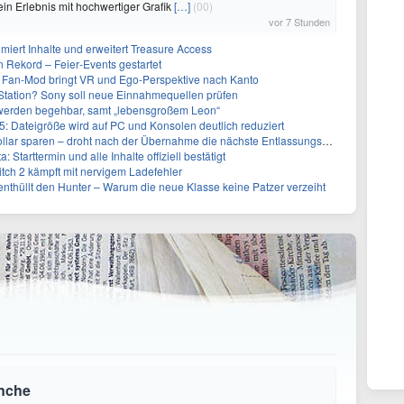
ein Erlebnis mit hochwertiger Grafik
[…]
(00)
vor 7 Stunden
imiert Inhalte und erweitert Treasure Access
n Rekord – Feier‑Events gestartet
 Fan-Mod bringt VR und Ego-Perspektive nach Kanto
tation? Sony soll neue Einnahmequellen prüfen
 werden begehbar, samt „lebensgroßem Leon“
5: Dateigröße wird auf PC und Konsolen deutlich reduziert
llar sparen – droht nach der Übernahme die nächste Entlassungswelle?
 Starttermin und alle Inhalte offiziell bestätigt
itch 2 kämpft mit nervigem Ladefehler
2 enthüllt den Hunter – Warum die neue Klasse keine Patzer verzeiht
anche