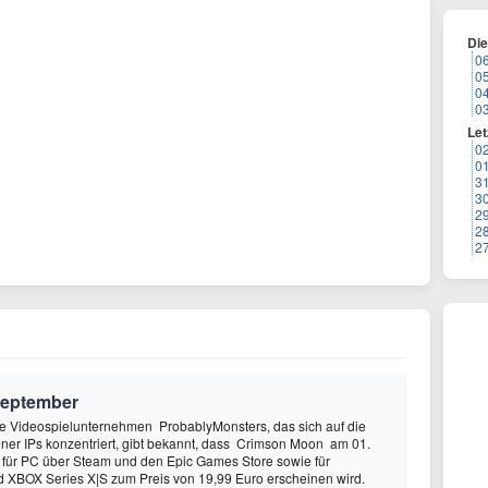
Di
0
0
0
0
Let
0
0
3
3
2
2
2
September
 Videospielunternehmen ProbablyMonsters, das sich auf die
ner IPs konzentriert, gibt bekannt, dass Crimson Moon am 01.
für PC über Steam und den Epic Games Store sowie für
d XBOX Series X|S zum Preis von 19,99 Euro erscheinen wird.