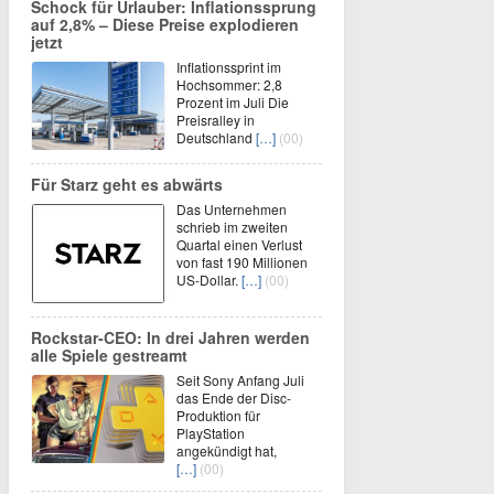
Schock für Urlauber: Inflationssprung
auf 2,8% – Diese Preise explodieren
jetzt
Inflationssprint im
Hochsommer: 2,8
Prozent im Juli Die
Preisralley in
Deutschland
[…]
(00)
Für Starz geht es abwärts
Das Unternehmen
schrieb im zweiten
Quartal einen Verlust
von fast 190 Millionen
US-Dollar.
[…]
(00)
Rockstar-CEO: In drei Jahren werden
alle Spiele gestreamt
Seit Sony Anfang Juli
das Ende der Disc-
Produktion für
PlayStation
angekündigt hat,
[…]
(00)