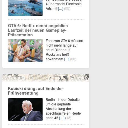
4 überrascht Electronic
Arts mit
[…]
(00)
GTA 6: Netflix nennt angeblich
Laufzeit der neuen Gameplay-
Präsentation
Fans von GTA 6 müssen
nicht mehr lange auf
neue Bilder aus
Rockstars heiß
erwartetem
[…]
(00)
Kubicki drängt auf Ende der
Frühverrentung
Berlin - In der Debatte
um die geplante
Abschaffung der
abschlagsfreien Rente
nach 45
[…]
(13)