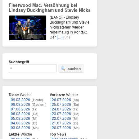
Fleetwood Mac: Versöhnung bei
Lindsey Buckingham und Stevie Nicks
(BANG) - Lindsey
Buckingham und Stevie
Nicks stehen wieder
regelmäßig in Kontakt.
Der
[…]
(01)
Suchbegriff
suchen
Diese
Woche
Vorletzte
Woche
09.08.2026
26.07.2026
(Heute)
(So)
08.08.2026
25.07.2026
(Gestern)
(Sa)
07.08.2026
24.07.2026
(Fr)
(Fr)
06.08.2026
23.07.2026
(Do)
(Do)
05.08.2026
22.07.2026
(Mi)
(Mi)
04.08.2026
21.07.2026
(Di)
(Di)
03.08.2026
20.07.2026
(Mo)
(Mo)
Letzte
Woche
Top
News
02.08.2026
Populäre News
(So)
(14d)