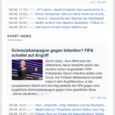
vor 1 Stunde
09.08. 11:18 |
(00)
«37°Leben» startet Dreiteiler über persönliche Neuanfänge
09.08. 10:43 |
(00)
Khloé Kardashian lädt zum Blick hinter die Kulissen ihres Freundeskreises
09.08. 10:17 |
(00)
«Terra X» beleuchtet den Wandel der Arbeitswelt
09.08. 09:42 |
(00)
Netflix verfilmt Vitor Martins' Bestseller «Fifteen Days»
09.08. 09:16 |
(00)
arte räumt mit dem Salieri-Mythos auf
SPORT-NEWS
Schmutzkampagne gegen Infantino? FIFA
schaltet auf Angriff
Zürich (dpa) - Nun öffnet sich der
Giftschrank. Neue Vorwürfe setzen den
ohnehin schon angezählten FIFA-
Präsidenten Gianni Infantino weiter unter
Druck. Der Fußball-Weltverband schaltet
indes in den Angriffsmodus. In der
europäischen Nacht zum Sonntag wetterte die FIFA gegen eine
angebliche Schmutzkampagne gegen ihren gewählten Boss.
«Immer deutlicher
[…]
(00)
vor 1 Stunde
09.08. 10:41 |
(00)
Kein «Arschtritt» nötig: Märtens und die Rückkehr nach Paris
09.08. 03:41 |
(00)
Messi reist zur Trauerfeier seines Vaters nach Argentinien
08.08. 19:27 |
(02)
Frauen-Tour vor Finale mit Sekundenkrimi: Vollering in Gelb