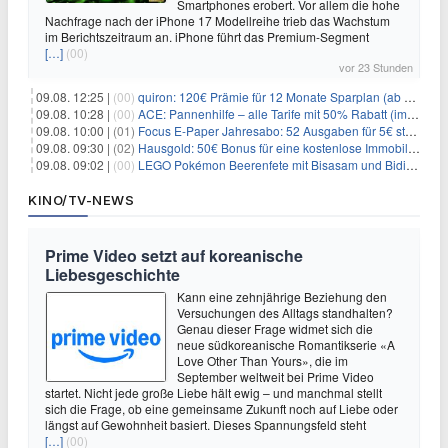
Smartphones erobert. Vor allem die hohe
Nachfrage nach der iPhone 17 Modellreihe trieb das Wachstum
im Berichtszeitraum an. iPhone führt das Premium-Segment
[…]
(00)
vor 23 Stunden
09.08. 12:25 |
(00)
quiron: 120€ Prämie für 12 Monate Sparplan (ab 100€/Monat)
09.08. 10:28 |
(00)
ACE: Pannenhilfe – alle Tarife mit 50% Rabatt (im ersten Jahr)
09.08. 10:00 |
(01)
Focus E-Paper Jahresabo: 52 Ausgaben für 5€ statt 207,48€ – per Formular kündbar!
09.08. 09:30 |
(02)
Hausgold: 50€ Bonus für eine kostenlose Immobilienbewertung
09.08. 09:02 |
(00)
LEGO Pokémon Beerenfete mit Bisasam und Bidiza für 14,99€
KINO/TV-NEWS
Prime Video setzt auf koreanische
Liebesgeschichte
Kann eine zehnjährige Beziehung den
Versuchungen des Alltags standhalten?
Genau dieser Frage widmet sich die
neue südkoreanische Romantikserie «A
Love Other Than Yours», die im
September weltweit bei Prime Video
startet. Nicht jede große Liebe hält ewig – und manchmal stellt
sich die Frage, ob eine gemeinsame Zukunft noch auf Liebe oder
längst auf Gewohnheit basiert. Dieses Spannungsfeld steht
[…]
(00)