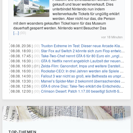
gekauft und teuer weiterverkauft. Dies
unterbindet Nintendo nun indem
weiterverkaufte Tickets für ungültig erklärt
werden. Aber nicht nur das, die Person
mit dem woanders gekauften Ticket kann für das Museum
dauerhaft gesperrt werden. Nintendo warnt Besucher Das
[…]
(00)
vor 18 Minuten
08.08. 20:36 |
(00)
Truxton Extreme im Test: Dieser neue Arcade-Klassiker verzeiht dir gar nichts
08.08. 18:00 |
(00)
Star Fox auf Switch 2 könnte sich zum Flop entwickeln
08.08. 17:45 |
(00)
Take-Two-Chef nennt GTA 6 für 80 Euro ein „unglaubliches Schnäppchen“
08.08. 16:30 |
(00)
GTA 6: Netflix nennt angeblich Laufzeit der neuen Gameplay-Präsentation
08.08. 16:00 |
(01)
Zelda-Film: Ganondorf, Impa und weitere Darsteller sollen feststehen
08.08. 16:00 |
(00)
Rockstar-CEO: In drei Jahren werden alle Spiele gestreamt
08.08. 14:00 |
(00)
Fallout 3 war nicht so groß, wie Bethesda es ursprünglich wollte
08.08. 13:30 |
(00)
Marvel’s Spider-Man 2 bekommt überraschendes PS5-Update mit gewünschter Komfortfunktion
08.08. 12:56 |
(00)
GTA 6 ohne Disc: Take-Two erklärt die Entscheidung für Download-Codes
08.08. 12:00 |
(00)
Crimson Desert: Patch 1.17.00 beseitigt Schritt-Sound-Bugs und Quick-Slot-Ärger – Pearl Abyss bleibt im Bugfix-Modus
TOP-THEMEN