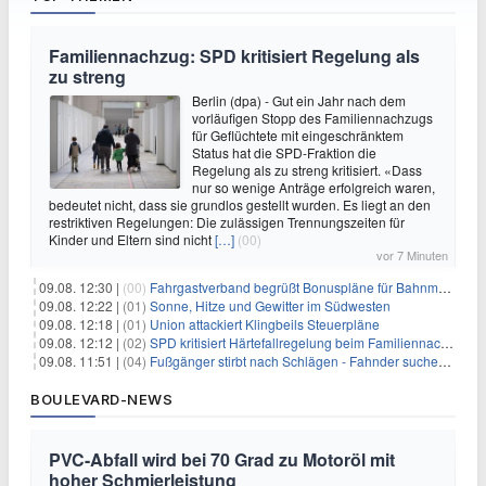
Familiennachzug: SPD kritisiert Regelung als
zu streng
Berlin (dpa) - Gut ein Jahr nach dem
vorläufigen Stopp des Familiennachzugs
für Geflüchtete mit eingeschränktem
Status hat die SPD-Fraktion die
Regelung als zu streng kritisiert. «Dass
nur so wenige Anträge erfolgreich waren,
bedeutet nicht, dass sie grundlos gestellt wurden. Es liegt an den
restriktiven Regelungen: Die zulässigen Trennungszeiten für
Kinder und Eltern sind nicht
[…]
(00)
vor 7 Minuten
09.08. 12:30 |
(00)
Fahrgastverband begrüßt Bonuspläne für Bahnmanager
09.08. 12:22 |
(01)
Sonne, Hitze und Gewitter im Südwesten
09.08. 12:18 |
(01)
Union attackiert Klingbeils Steuerpläne
09.08. 12:12 |
(02)
SPD kritisiert Härtefallregelung beim Familiennachzug als zu streng
09.08. 11:51 |
(04)
Fußgänger stirbt nach Schlägen - Fahnder suchen Autofahrer
BOULEVARD-NEWS
PVC-Abfall wird bei 70 Grad zu Motoröl mit
hoher Schmierleistung