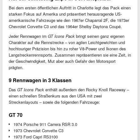
Bei dem ersten öffentlichen Auftritt in Charlotte legt das Pack einen
starken Fokus auf Amerika und präsentiert herausragende US-
amerikanische Fahrzeuge wie den 1967er Chaparral 2F, die 1973er
Chevrolet Corvette C3 und das 1964er Shelby Daytona Coupé.
Jeder Rennwagen im
GT Icons Pack
bringt seinen ganz eigenen
Charakter auf die Rennstrecke – von agilen Leichtgewichten und
hochtouriger Präzision bis hin zu roher V8-Power und Ikonen des
Langstreckenrennsports. Zusammen repräsentieren sie eine Zeit, in
der Geschwindigkeit, Mut aber auch Gefahr den Motorsport
prägten.
9 Rennwagen in 3 Klassen
Das
GT Icons Pack
enthält außerdem den Rocky Knoll Raceway –
einen schnellen Straßenkurs aus den USA mit zwei
Streckenlayouts – sowie die folgenden Fahrzeuge:
GT 70
1974 Porsche 911 Carrera RSR 3.0
1973 Chevrolet Corvette C3
1973 Ford Capri RS3100