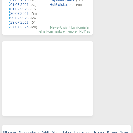
01.08.2026
Heiß diskutiert
(Sa)
(14d)
31.07.2026
(Fr)
30.07.2026
(Do)
29.07.2026
(Mi)
28.07.2026
(Di)
27.07.2026
(Mo)
News-Ansicht konfigurieren
meine Kommentare
|
Ignore
|
Notifies
Sitemap
·
Datenschutz
·
AGB
·
Mediadaten
·
Impressum
·
Home
·
Forum
·
News
·