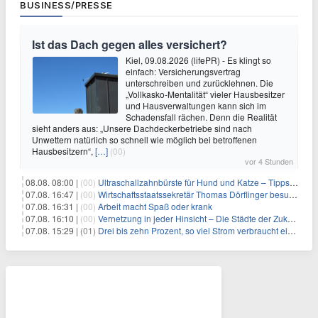
BUSINESS/PRESSE
Ist das Dach gegen alles versichert?
Kiel, 09.08.2026 (lifePR) - Es klingt so
einfach: Versicherungsvertrag
unterschreiben und zurücklehnen. Die
„Vollkasko-Mentalität“ vieler Hausbesitzer
und Hausverwaltungen kann sich im
Schadensfall rächen. Denn die Realität
sieht anders aus: „Unsere Dachdeckerbetriebe sind nach
Unwettern natürlich so schnell wie möglich bei betroffenen
Hausbesitzern“,
[…]
(00)
vor 4 Stunden
08.08. 08:00 |
(00)
Ultraschallzahnbürste für Hund und Katze – Tipps zur erfolgreichen Eingewöhnung
07.08. 16:47 |
(00)
Wirtschaftsstaatssekretär Thomas Dörflinger besucht Handwerksbetrieb im Kammerbezirk Freiburg
07.08. 16:31 |
(00)
Arbeit macht Spaß oder krank
07.08. 16:10 |
(00)
Vernetzung in jeder Hinsicht – Die Städte der Zukunft sind grün-blau
07.08. 15:29 |
(01)
Drei bis zehn Prozent, so viel Strom verbraucht ein Aufzug im Gebäude