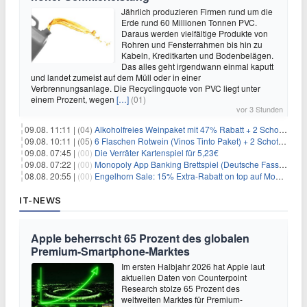
Jährlich produzieren Firmen rund um die
Erde rund 60 Millionen Tonnen PVC.
Daraus werden vielfältige Produkte von
Rohren und Fensterrahmen bis hin zu
Kabeln, Kreditkarten und Bodenbelägen.
Das alles geht irgendwann einmal kaputt
und landet zumeist auf dem Müll oder in einer
Verbrennungsanlage. Die Recyclingquote von PVC liegt unter
einem Prozent, wegen
[…]
(01)
vor 3 Stunden
09.08. 11:11 |
(04)
Alkoholfreies Weinpaket mit 47% Rabatt + 2 Schott Zwiesel Gläser GRATIS für 29,99€
09.08. 10:11 |
(05)
6 Flaschen Rotwein (Vinos Tinto Paket) + 2 Schott Zwiesel Gläser für 25,99€ inkl. Versand
09.08. 07:45 |
(00)
Die Verräter Kartenspiel für 5,23€
09.08. 07:22 |
(00)
Monopoly App Banking Brettspiel (Deutsche Fassung) für 9,84€
08.08. 20:55 |
(00)
Engelhorn Sale: 15% Extra-Rabatt on top auf Mode- und Sport-Artikel
IT-NEWS
Apple beherrscht 65 Prozent des globalen
Premium-Smartphone-Marktes
Im ersten Halbjahr 2026 hat Apple laut
aktuellen Daten von Counterpoint
Research stolze 65 Prozent des
weltweiten Marktes für Premium-