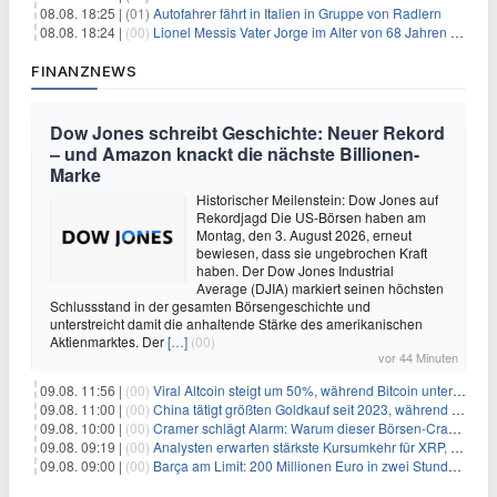
08.08. 18:25 |
(01)
Autofahrer fährt in Italien in Gruppe von Radlern
08.08. 18:24 |
(00)
Lionel Messis Vater Jorge im Alter von 68 Jahren gestorben
FINANZNEWS
Dow Jones schreibt Geschichte: Neuer Rekord
– und Amazon knackt die nächste Billionen-
Marke
Historischer Meilenstein: Dow Jones auf
Rekordjagd Die US-Börsen haben am
Montag, den 3. August 2026, erneut
bewiesen, dass sie ungebrochen Kraft
haben. Der Dow Jones Industrial
Average (DJIA) markiert seinen höchsten
Schlussstand in der gesamten Börsengeschichte und
unterstreicht damit die anhaltende Stärke des amerikanischen
Aktienmarktes. Der
[…]
(00)
vor 44 Minuten
09.08. 11:56 |
(00)
Viral Altcoin steigt um 50%, während Bitcoin unter $65.000 fällt
09.08. 11:00 |
(00)
China tätigt größten Goldkauf seit 2023, während Goldpreis um 8% steigt
09.08. 10:00 |
(00)
Cramer schlägt Alarm: Warum dieser Börsen-Crash die beste Einstiegschance seit Monaten ist
09.08. 09:19 |
(00)
Analysten erwarten stärkste Kursumkehr für XRP, während Polymarket skeptisch bleibt
09.08. 09:00 |
(00)
Barça am Limit: 200 Millionen Euro in zwei Stunden – warum dieser Schuldentrip hochgefährlich wird