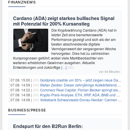
FINANZNEWS
Cardano (ADA) zeigt starkes bullisches Signal
mit Potenzial für 200% Kursanstieg
Die Kryptowährung Cardano (ADA) hat in
letzter Zeit eine bemerkenswerte
Performance gezeigt und sich als der am
besten abschneidende digitale
Vermögenswert der vergangenen Woche
hervorgetan. Dies hat zu zahlreichen
Kursprognosen geführt, wobei viele Marktbeobachter von
weiteren erheblichen Gewinnen ausgehen. Aktuelle
Entwicklungen und zukünftige
[…]
(00)
vor 44 Minuten
07.08. 15:00 |
(00)
Goldpreis crashte um 30% – jetzt zeigen neue Daten: War es berechtigt?
07.08. 14:59 |
(00)
Stefan Zeidler: Dieser zehnjährige Aufwärtstrend macht mich optimistisch
07.08. 14:22 |
(00)
Commerz Real Capital: Florian Becker springt als Leiter ein
07.08. 14:08 |
(00)
Krypto-Preis-Analyse: ETH, XRP, ADA, BNB und HYPE
07.08. 14:06 |
(00)
Volksbank Schwarzwald-Donau-Neckar: Carmen Wedam übernimmt Aufsichtsratsvorsitz
BUSINESS/PRESSE
Endspurt für den B2Run Berlin: