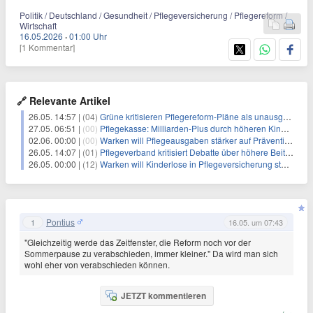
Politik / Deutschland / Gesundheit / Pflegeversicherung / Pflegereform /
Wirtschaft
16.05.2026
·
01:00 Uhr
[1 Kommentar]
🔗 Relevante Artikel
26.05. 14:57 |
(04)
Grüne kritisieren Pflegereform-Pläne als unausgereift
27.05. 06:51 |
(00)
Pflegekasse: Milliarden-Plus durch höheren Kinderlosen-Zuschlag
02.06. 00:00 |
(00)
Warken will Pflegeausgaben stärker auf Prävention ausrichten
26.05. 14:07 |
(01)
Pflegeverband kritisiert Debatte über höhere Beiträge
26.05. 00:00 |
(12)
Warken will Kinderlose in Pflegeversicherung stärker belasten
Pontius
1
16.05. um 07:43
"Gleichzeitig werde das Zeitfenster, die Reform noch vor der
Sommerpause zu verabschieden, immer kleiner." Da wird man sich
wohl eher von verabschieden können.
JETZT kommentieren