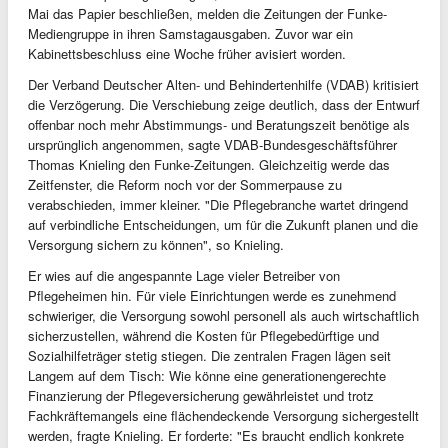
Mai das Papier beschließen, melden die Zeitungen der Funke-
Mediengruppe in ihren Samstagausgaben. Zuvor war ein
Kabinettsbeschluss eine Woche früher avisiert worden.
Der Verband Deutscher Alten- und Behindertenhilfe (VDAB) kritisiert
die Verzögerung. Die Verschiebung zeige deutlich, dass der Entwurf
offenbar noch mehr Abstimmungs- und Beratungszeit benötige als
ursprünglich angenommen, sagte VDAB-Bundesgeschäftsführer
Thomas Knieling den Funke-Zeitungen. Gleichzeitig werde das
Zeitfenster, die Reform noch vor der Sommerpause zu
verabschieden, immer kleiner. "Die Pflegebranche wartet dringend
auf verbindliche Entscheidungen, um für die Zukunft planen und die
Versorgung sichern zu können", so Knieling.
Er wies auf die angespannte Lage vieler Betreiber von
Pflegeheimen hin. Für viele Einrichtungen werde es zunehmend
schwieriger, die Versorgung sowohl personell als auch wirtschaftlich
sicherzustellen, während die Kosten für Pflegebedürftige und
Sozialhilfeträger stetig stiegen. Die zentralen Fragen lägen seit
Langem auf dem Tisch: Wie könne eine generationengerechte
Finanzierung der Pflegeversicherung gewährleistet und trotz
Fachkräftemangels eine flächendeckende Versorgung sichergestellt
werden, fragte Knieling. Er forderte: "Es braucht endlich konkrete