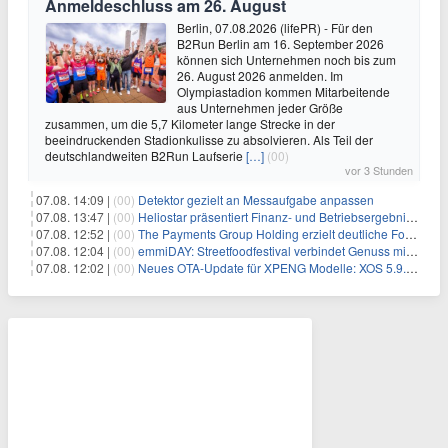
Anmeldeschluss am 26. August
Berlin, 07.08.2026 (lifePR) - Für den
B2Run Berlin am 16. September 2026
können sich Unternehmen noch bis zum
26. August 2026 anmelden. Im
Olympiastadion kommen Mitarbeitende
aus Unternehmen jeder Größe
zusammen, um die 5,7 Kilometer lange Strecke in der
beeindruckenden Stadionkulisse zu absolvieren. Als Teil der
deutschlandweiten B2Run Laufserie
[…]
(00)
vor 3 Stunden
07.08. 14:09 |
(00)
Detektor gezielt an Messaufgabe anpassen
07.08. 13:47 |
(00)
Heliostar präsentiert Finanz- und Betriebsergebnis für das zweite Quartal 2026 mit Goldproduktion und Barreserven in Rekordhöhe
07.08. 12:52 |
(00)
The Payments Group Holding erzielt deutliche Fortschritte bei ihren AI-Projekten
07.08. 12:04 |
(00)
emmiDAY: Streetfoodfestival verbindet Genuss mit Engagement gegen Brustkrebs
07.08. 12:02 |
(00)
Neues OTA-Update für XPENG Modelle: XOS 5.9.5 erweitert Sicherheits-, Lade- und Komfortfunktionen