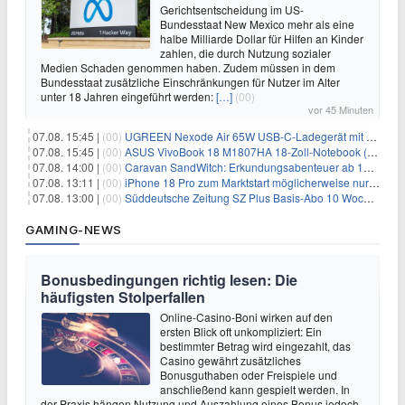
Gerichtsentscheidung im US-
Bundesstaat New Mexico mehr als eine
halbe Milliarde Dollar für Hilfen an Kinder
zahlen, die durch Nutzung sozialer
Medien Schaden genommen haben. Zudem müssen in dem
Bundesstaat zusätzliche Einschränkungen für Nutzer im Alter
unter 18 Jahren eingeführt werden:
[…]
(00)
vor 45 Minuten
07.08. 15:45 |
(00)
UGREEN Nexode Air 65W USB-C-Ladegerät mit GaN-Technik für 24,99€
07.08. 15:45 |
(00)
ASUS VivoBook 18 M1807HA 18-Zoll-Notebook (Ryzen 7, 16GB) für 734,57€
07.08. 14:00 |
(00)
Caravan SandWitch: Erkundungsabenteuer ab 13.08. gratis im Epic Games Store
07.08. 13:11 |
(00)
iPhone 18 Pro zum Marktstart möglicherweise nur begrenzt verfügbar
07.08. 13:00 |
(00)
Süddeutsche Zeitung SZ Plus Basis-Abo 10 Wochen für 10€
GAMING-NEWS
Bonusbedingungen richtig lesen: Die
häufigsten Stolperfallen
Online-Casino-Boni wirken auf den
ersten Blick oft unkompliziert: Ein
bestimmter Betrag wird eingezahlt, das
Casino gewährt zusätzliches
Bonusguthaben oder Freispiele und
anschließend kann gespielt werden. In
der Praxis hängen Nutzung und Auszahlung eines Bonus jedoch