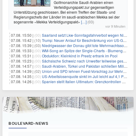
Golfmonarchie Saudi-Arabien einen
Verteidigungspakt zur gegenseitigen
Unterstützung geschlossen. Bei einem Treffen der Staats- und
Regierungschefs der Länder im saudi-arabischen Mekka sei der
sogenannte «Mekka Verteidigungspakt»
[…]
(03)
vor 9 Minuten
07.08. 15:50 |
(00)
Saarland setzt Lkw-Sonntagsfahrverbot wegen Niedrigwasser aus
07.08. 15:42 |
(10)
Trump: Neuer Anlauf für Beschränkung von US-Geburtsrecht
07.08. 15:39 |
(03)
Niedrigwasser der Donau gibt tote Wehrmachtssoldaten frei
07.08. 15:33 |
(00)
WM-Song an Spitze der Single-Charts - Blumengarten auf Platz zwei
07.08. 15:31 |
(00)
Obduktion: Kleinkind in Preetz ertrank im Pool
07.08. 15:23 |
(00)
Sächsische Schweiz nach Unwetter teilweise gesperrt
07.08. 14:57 |
(00)
Saudi-Arabien, Türkei und Pakistan schließen Militärbündnis
07.08. 14:39 |
(02)
Union und SPD lehnen Fuest-Vorschlag zur Mehrwertsteuer ab
07.08. 14:35 |
(00)
US-Arbeitslosenquote sinkt im Juli leicht auf 4,1 Prozent
07.08. 14:26 |
(00)
Spanien stellt Italien Ultimatum: Grenzkontrollen beenden
BOULEVARD-NEWS