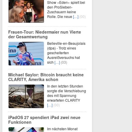
Show «Eden» spielt bei
den ProSieben-
Zuschauern keine
Rolle. Die neue
[…]
(00)
Frauen-Tour: Niedermaier nun Vierte
der Gesamtwertung
Belleville-en-Beaujolais
(dpa) - Trotz eines
gescheiterten
Ausreißversuchs hat
sich
[…]
(03)
Michael Saylor: Bitcoin braucht keine
CLARITY, Amerika schon
In den letzten Stunden
sorgte die Verschiebung
des mit Spannung
erwarteten CLARITY
[…]
(00)
iPadOS 27 spendiert iPad zwei neue
Funktionen
Im nächsten Monat