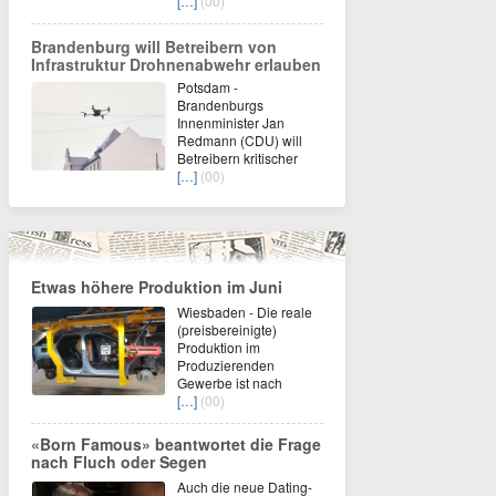
[…]
(00)
Brandenburg will Betreibern von
Infrastruktur Drohnenabwehr erlauben
Potsdam -
Brandenburgs
Innenminister Jan
Redmann (CDU) will
Betreibern kritischer
[…]
(00)
Etwas höhere Produktion im Juni
Wiesbaden - Die reale
(preisbereinigte)
Produktion im
Produzierenden
Gewerbe ist nach
[…]
(00)
«Born Famous» beantwortet die Frage
nach Fluch oder Segen
Auch die neue Dating-