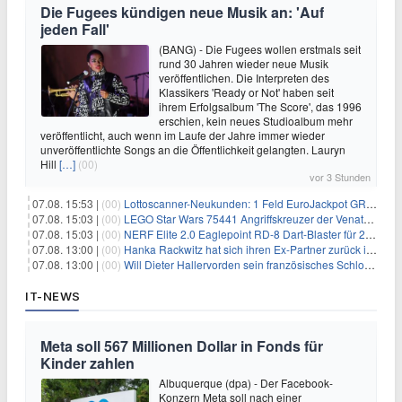
Die Fugees kündigen neue Musik an: 'Auf
jeden Fall'
(BANG) - Die Fugees wollen erstmals seit
rund 30 Jahren wieder neue Musik
veröffentlichen. Die Interpreten des
Klassikers 'Ready or Not' haben seit
ihrem Erfolgsalbum 'The Score', das 1996
erschien, kein neues Studioalbum mehr
veröffentlicht, auch wenn im Laufe der Jahre immer wieder
unveröffentlichte Songs an die Öffentlichkeit gelangten. Lauryn
Hill
[…]
(00)
vor 3 Stunden
07.08. 15:53 |
(00)
Lottoscanner-Neukunden: 1 Feld EuroJackpot GRATIS spielen
07.08. 15:03 |
(00)
LEGO Star Wars 75441 Angriffskreuzer der Venator-Klasse für 50,25€
07.08. 15:03 |
(00)
NERF Elite 2.0 Eaglepoint RD-8 Dart-Blaster für 20,49€
07.08. 13:00 |
(00)
Hanka Rackwitz hat sich ihren Ex-Partner zurück ins Haus geholt
07.08. 13:00 |
(00)
Will Dieter Hallervorden sein französisches Schloss verkaufen?
IT-NEWS
Meta soll 567 Millionen Dollar in Fonds für
Kinder zahlen
Albuquerque (dpa) - Der Facebook-
Konzern Meta soll nach einer