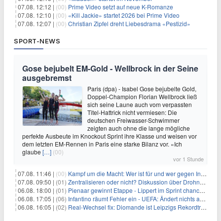
07.08. 12:12 |
(00)
Prime Video setzt auf neue K-Romanze
07.08. 12:10 |
(00)
«Kill Jackie» startet 2026 bei Prime Video
07.08. 12:07 |
(00)
Christian Zipfel dreht Liebesdrama «Pestizid»
SPORT-NEWS
Gose bejubelt EM-Gold - Wellbrock in der Seine
ausgebremst
Paris (dpa) - Isabel Gose bejubelte Gold,
Doppel-Champion Florian Wellbrock ließ
sich seine Laune auch vom verpassten
Titel-Hattrick nicht vermiesen: Die
deutschen Freiwasser-Schwimmer
zeigten auch ohne die lange mögliche
perfekte Ausbeute im Knockout Sprint ihre Klasse und weisen vor
dem letzten EM-Rennen in Paris eine starke Bilanz vor. «Ich
glaube
[…]
(00)
vor 1 Stunde
07.08. 11:46 |
(00)
Kampf um die Macht: Wer ist für und wer gegen Infantino?
07.08. 09:50 |
(01)
Zentralisieren oder nicht? Diskussion über Drohnenabwehr
06.08. 18:00 |
(01)
Pienaar gewinnt Etappe - Lippert im Sprint chancenlos
06.08. 17:05 |
(06)
Infantino räumt Fehler ein - UEFA: Ändert nichts an Boykott
06.08. 16:05 |
(02)
Real-Wechsel fix: Diomande ist Leipzigs Rekordtransfer