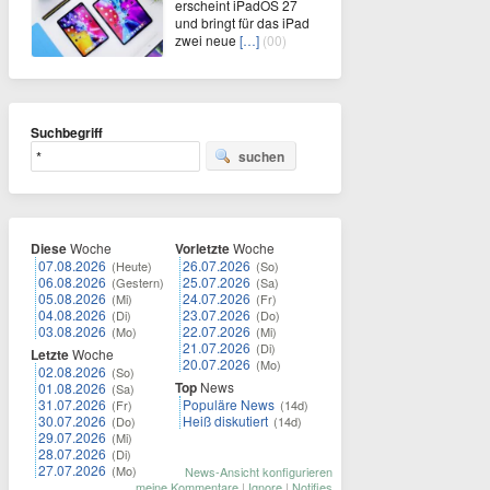
erscheint iPadOS 27
und bringt für das iPad
zwei neue
[…]
(00)
Suchbegriff
suchen
Diese
Woche
Vorletzte
Woche
07.08.2026
26.07.2026
(Heute)
(So)
06.08.2026
25.07.2026
(Gestern)
(Sa)
05.08.2026
24.07.2026
(Mi)
(Fr)
04.08.2026
23.07.2026
(Di)
(Do)
03.08.2026
22.07.2026
(Mo)
(Mi)
21.07.2026
(Di)
Letzte
Woche
20.07.2026
(Mo)
02.08.2026
(So)
Top
News
01.08.2026
(Sa)
31.07.2026
Populäre News
(Fr)
(14d)
30.07.2026
Heiß diskutiert
(Do)
(14d)
29.07.2026
(Mi)
28.07.2026
(Di)
27.07.2026
(Mo)
News-Ansicht konfigurieren
meine Kommentare
|
Ignore
|
Notifies