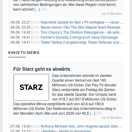
von zahlreichen Bedingungen ab. Wer diese Regeln nicht kennt,
kann schnell
[…]
(00)
vor 3 Stunden
06.08. 22:27 |
(00)
Naturalist Update für Ball x Pit verfügbar — neuer Content auf allen Plattformen
06.08. 22:26 |
(00)
Neuer Horror‑Titel The Skin Stapler feiert Release
06.08. 19:42 |
(00)
Tom Clancy’s The Division Resurgence – ab sofort für euch verfügbar
06.08. 19:41 |
(00)
Farmer’s Dynasty 2 bringt euch neue Fahrzeuge
06.08. 19:41 |
(00)
Tower Tactics 2 angekündigt: Tower Defense und Deckbuilding Kombo kehrt zurück
KINO/TV-NEWS
Für Starz geht es abwärts
Das Unternehmen schrieb im zweiten
Quartal einen Verlust von fast 190
Millionen US-Dollar. Der Pay-TV-Sender
Starz verkündete am Freitag die Zahlen
für das zweite Quartal. Der Umsatz sank
von 319,7 auf 307,9 Millionen US-Dollar.
Das operative Minus vergrößerte sich von 42,6 auf 190,6
Millionen US-Dollar. Der Nettoverlust des Unternehmens stieg in
den Monaten April, Mai und Juni 2026 von 42,5
[…]
(00)
vor 2 Stunden
07.08. 13:00 |
(00)
Anthony Michael Hall: John Hughes sprach über eine Fortsetzung von 'The Breakfast Club'
07.08. 12:15 |
(00)
«Madden» startet im November