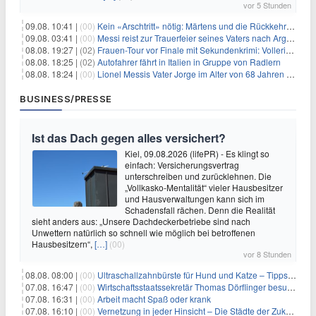
vor 5 Stunden
09.08. 10:41 |
(00)
Kein «Arschtritt» nötig: Märtens und die Rückkehr nach Paris
09.08. 03:41 |
(00)
Messi reist zur Trauerfeier seines Vaters nach Argentinien
08.08. 19:27 |
(02)
Frauen-Tour vor Finale mit Sekundenkrimi: Vollering in Gelb
08.08. 18:25 |
(02)
Autofahrer fährt in Italien in Gruppe von Radlern
08.08. 18:24 |
(00)
Lionel Messis Vater Jorge im Alter von 68 Jahren gestorben
BUSINESS/PRESSE
Ist das Dach gegen alles versichert?
Kiel, 09.08.2026 (lifePR) - Es klingt so
einfach: Versicherungsvertrag
unterschreiben und zurücklehnen. Die
„Vollkasko-Mentalität“ vieler Hausbesitzer
und Hausverwaltungen kann sich im
Schadensfall rächen. Denn die Realität
sieht anders aus: „Unsere Dachdeckerbetriebe sind nach
Unwettern natürlich so schnell wie möglich bei betroffenen
Hausbesitzern“,
[…]
(00)
vor 8 Stunden
08.08. 08:00 |
(00)
Ultraschallzahnbürste für Hund und Katze – Tipps zur erfolgreichen Eingewöhnung
07.08. 16:47 |
(00)
Wirtschaftsstaatssekretär Thomas Dörflinger besucht Handwerksbetrieb im Kammerbezirk Freiburg
07.08. 16:31 |
(00)
Arbeit macht Spaß oder krank
07.08. 16:10 |
(00)
Vernetzung in jeder Hinsicht – Die Städte der Zukunft sind grün-blau