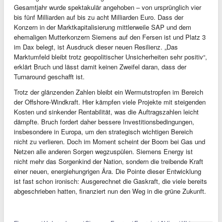
Gesamtjahr wurde spektakulär angehoben – von ursprünglich vier
bis fünf Milliarden auf bis zu acht Milliarden Euro. Dass der
Konzern in der Marktkapitalisierung mittlerweile SAP und dem
ehemaligen Mutterkonzern Siemens auf den Fersen ist und Platz 3
im Dax belegt, ist Ausdruck dieser neuen Resilienz. „Das
Marktumfeld bleibt trotz geopolitischer Unsicherheiten sehr positiv“,
erklärt Bruch und lässt damit keinen Zweifel daran, dass der
Turnaround geschafft ist.
Trotz der glänzenden Zahlen bleibt ein Wermutstropfen im Bereich
der Offshore-Windkraft. Hier kämpfen viele Projekte mit steigenden
Kosten und sinkender Rentabilität, was die Auftragszahlen leicht
dämpfte. Bruch fordert daher bessere Investitionsbedingungen,
insbesondere in Europa, um den strategisch wichtigen Bereich
nicht zu verlieren. Doch im Moment scheint der Boom bei Gas und
Netzen alle anderen Sorgen wegzuspülen. Siemens Energy ist
nicht mehr das Sorgenkind der Nation, sondern die treibende Kraft
einer neuen, energiehungrigen Ära. Die Pointe dieser Entwicklung
ist fast schon ironisch: Ausgerechnet die Gaskraft, die viele bereits
abgeschrieben hatten, finanziert nun den Weg in die grüne Zukunft.