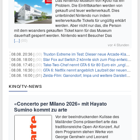
Das Nintendo Museum von Kyoto hat ein
Problem. Die Eintrittskarten werden von
gekauft und teuer weiterverkauft. Dies
unterbindet Nintendo nun indem
weiterverkaufte Tickets für ungültig erklärt
werden. Aber nicht nur das, die Person
mit dem woanders gekauften Ticket kann für das Museum
dauerhaft gesperrt werden. Nintendo warnt Besucher Das
[…]
(00)
vor 4 Stunden
08.08. 20:36 |
(00)
Truxton Extreme im Test: Dieser neue Arcade-Klassiker verzeiht dir gar nichts
08.08. 18:00 |
(00)
Star Fox auf Switch 2 könnte sich zum Flop entwickeln
08.08. 17:45 |
(00)
Take-Two-Chef nennt GTA 6 für 80 Euro ein „unglaubliches Schnäppchen“
08.08. 16:30 |
(00)
GTA 6: Netflix nennt angeblich Laufzeit der neuen Gameplay-Präsentation
08.08. 16:00 |
(01)
Zelda-Film: Ganondorf, Impa und weitere Darsteller sollen feststehen
KINO/TV-NEWS
«Concerto per Milano 2026» mit Hayato
Sumino kommt zu arte
Vor der beeindruckenden Kulisse des
Mailänder Doms präsentiert arte das
traditionsreiche Open-Air-Konzert. Auf
dem Programm stehen Werke von
George Gershwin und Leonard