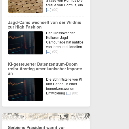
Straße von Hormus Die
Straße von Hormus, ein
[…]
(00)
Jagd-Camo wechselt von der Wildnis
zur High Fashion
Der Crossover der
Kulturen Jagd-
Camouflage hat nahtlos
von ihren traditionellen
[…]
(00)
KI-gesteuerter Datenzentrum-Boom
treibt Anstieg amerikanischer Importe
an
Die Schnittstelle von KI
und Handel In einer
bemerkenswerten
Entwicklung
[…]
(00)
Serbiens Präsident warnt vor