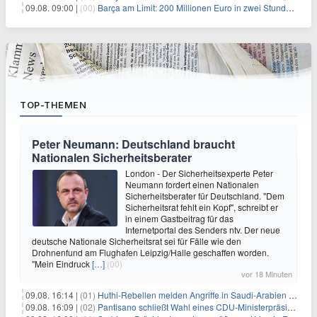
09.08. 09:00 |
(00)
Barça am Limit: 200 Millionen Euro in zwei Stunden – warum dieser Schuldentrip hochgefährlich wird
TOP-THEMEN
Peter Neumann: Deutschland braucht
Nationalen Sicherheitsberater
London - Der Sicherheitsexperte Peter
Neumann fordert einen Nationalen
Sicherheitsberater für Deutschland. "Dem
Sicherheitsrat fehlt ein Kopf", schreibt er
in einem Gastbeitrag für das
Internetportal des Senders ntv. Der neue
deutsche Nationale Sicherheitsrat sei für Fälle wie den
Drohnenfund am Flughafen Leipzig/Halle geschaffen worden.
"Mein Eindruck
[…]
(00)
vor 18 Minuten
09.08. 16:14 |
(01)
Huthi-Rebellen melden Angriffe in Saudi-Arabien und im Jemen
09.08. 16:09 |
(02)
Pantisano schließt Wahl eines CDU-Ministerpräsident nicht aus