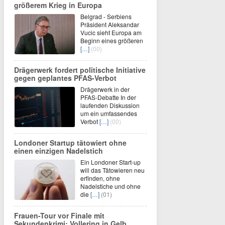
größerem Krieg in Europa
Belgrad - Serbiens
Präsident Aleksandar
Vucic sieht Europa am
Beginn eines größeren
[…]
(00)
Drägerwerk fordert politische Initiative
gegen geplantes PFAS-Verbot
Drägerwerk in der
PFAS-Debatte In der
laufenden Diskussion
um ein umfassendes
Verbot
[…]
(00)
Londoner Startup tätowiert ohne
einen einzigen Nadelstich
Ein Londoner Start-up
will das Tätowieren neu
erfinden, ohne
Nadelstiche und ohne
die
[…]
(01)
Frauen-Tour vor Finale mit
Sekundenkrimi: Vollering in Gelb