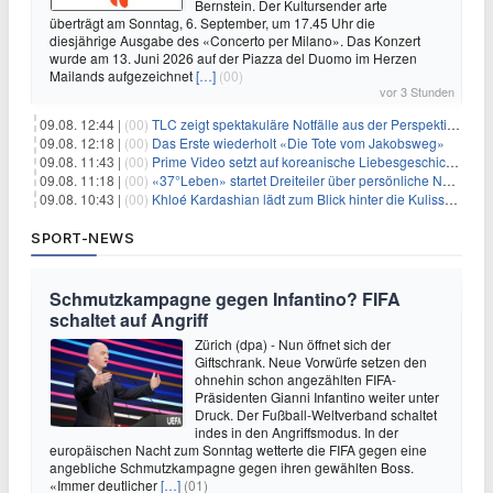
Bernstein. Der Kultursender arte
überträgt am Sonntag, 6. September, um 17.45 Uhr die
diesjährige Ausgabe des «Concerto per Milano». Das Konzert
wurde am 13. Juni 2026 auf der Piazza del Duomo im Herzen
Mailands aufgezeichnet
[…]
(00)
vor 3 Stunden
09.08. 12:44 |
(00)
TLC zeigt spektakuläre Notfälle aus der Perspektive der Patienten
09.08. 12:18 |
(00)
Das Erste wiederholt «Die Tote vom Jakobsweg»
09.08. 11:43 |
(00)
Prime Video setzt auf koreanische Liebesgeschichte
09.08. 11:18 |
(00)
«37°Leben» startet Dreiteiler über persönliche Neuanfänge
09.08. 10:43 |
(00)
Khloé Kardashian lädt zum Blick hinter die Kulissen ihres Freundeskreises
SPORT-NEWS
Schmutzkampagne gegen Infantino? FIFA
schaltet auf Angriff
Zürich (dpa) - Nun öffnet sich der
Giftschrank. Neue Vorwürfe setzen den
ohnehin schon angezählten FIFA-
Präsidenten Gianni Infantino weiter unter
Druck. Der Fußball-Weltverband schaltet
indes in den Angriffsmodus. In der
europäischen Nacht zum Sonntag wetterte die FIFA gegen eine
angebliche Schmutzkampagne gegen ihren gewählten Boss.
«Immer deutlicher
[…]
(01)