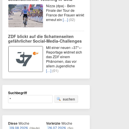
Nizza (dpa) - Beim
Finale der Tour de
France der Frauen winkt
erneut ein
[…]
(02)
ZDF blickt auf die Schattenseiten
gefährlicher Social-Media-Challenges
Mit einer neuen «37°»-
Reportage widmet sich
das ZDF einem
Phänomen, das vor
allem Jugendliche
[…]
(01)
Suchbegriff
suchen
Diese
Woche
Vorletzte
Woche
09.08.2026
26.07.2026
(Heute)
(So)