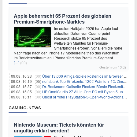
Apple beherrscht 65 Prozent des globalen
Premium-Smartphone-Marktes
Im ersten Halbjahr 2026 hat Apple laut
aktuellen Daten von Counterpoint
Research stolze 65 Prozent des
weltweiten Marktes für Premium-
Smartphones erobert. Vor allem die hohe
Nachfrage nach der iPhone 17 Modellreihe trieb das Wachstum
im Berichtszeitraum an. iPhone führt das Premium-Segment
[…]
(00)
Gestern um 13:02
09.08. 16:33 |
(00)
Über 13.000 Amiga-Spiele kostenlos im Browser spielen
09.08. 16:19 |
(05)
norisbank Top-Girokonto: 120€ Prämie + 4% Zinsen p.a. (6 Monate)
09.08. 15:37 |
(00)
Dr. Beckmann Gallseife Flecken-Bürste Fleckentferner 250 ml für 1,25€
09.08. 15:35 |
(00)
HP OmniStudio 27 All-in-One-PC mit Ryzen 5 und 1 TB SSD für 699€
09.08. 15:11 |
(00)
Ghost of Yotei PlayStation-5-Open-World-Actionspiel für 55,65€
GAMING-NEWS
Nintendo Museum: Tickets könnten für
ungültig erklärt werden!