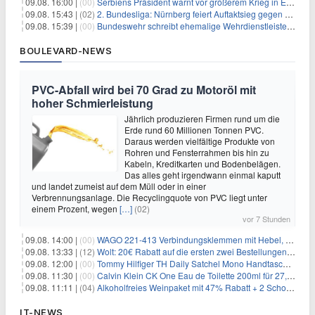
09.08. 16:00 |
(00)
Serbiens Präsident warnt vor größerem Krieg in Europa
09.08. 15:43 |
(02)
2. Bundesliga: Nürnberg feiert Auftaktsieg gegen Dresden
09.08. 15:39 |
(00)
Bundeswehr schreibt ehemalige Wehrdienstleistende an
BOULEVARD-NEWS
PVC-Abfall wird bei 70 Grad zu Motoröl mit
hoher Schmierleistung
Jährlich produzieren Firmen rund um die
Erde rund 60 Millionen Tonnen PVC.
Daraus werden vielfältige Produkte von
Rohren und Fensterrahmen bis hin zu
Kabeln, Kreditkarten und Bodenbelägen.
Das alles geht irgendwann einmal kaputt
und landet zumeist auf dem Müll oder in einer
Verbrennungsanlage. Die Recyclingquote von PVC liegt unter
einem Prozent, wegen
[…]
(02)
vor 7 Stunden
09.08. 14:00 |
(00)
WAGO 221-413 Verbindungsklemmen mit Hebel, 50 Stück für 14,99€
09.08. 13:33 |
(12)
Wolt: 20€ Rabatt auf die ersten zwei Bestellungen für Neukunden
09.08. 12:00 |
(00)
Tommy Hilfiger TH Daily Satchel Mono Handtasche für 73,97€
09.08. 11:30 |
(00)
Calvin Klein CK One Eau de Toilette 200ml für 27,99€
09.08. 11:11 |
(04)
Alkoholfreies Weinpaket mit 47% Rabatt + 2 Schott Zwiesel Gläser GRATIS für 29,99€
IT-NEWS