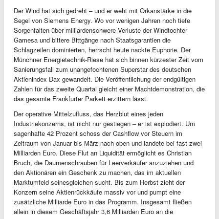
Der Wind hat sich gedreht – und er weht mit Orkanstärke in die
Segel von Siemens Energy. Wo vor wenigen Jahren noch tiefe
Sorgenfalten über milliardenschwere Verluste der Windtochter
Gamesa und bittere Bittgänge nach Staatsgarantien die
Schlagzeilen dominierten, herrscht heute nackte Euphorie. Der
Münchner Energietechnik-Riese hat sich binnen kürzester Zeit vom
Sanierungsfall zum unangefochtenen Superstar des deutschen
Aktienindex Dax gewandelt. Die Veröffentlichung der endgültigen
Zahlen für das zweite Quartal gleicht einer Machtdemonstration, die
das gesamte Frankfurter Parkett erzittern lässt.
Der operative Mittelzufluss, das Herzblut eines jeden
Industriekonzerns, ist nicht nur gestiegen – er ist explodiert. Um
sagenhafte 42 Prozent schoss der Cashflow vor Steuern im
Zeitraum von Januar bis März nach oben und landete bei fast zwei
Milliarden Euro. Diese Flut an Liquidität ermöglicht es Christian
Bruch, die Daumenschrauben für Leerverkäufer anzuziehen und
den Aktionären ein Geschenk zu machen, das im aktuellen
Marktumfeld seinesgleichen sucht. Bis zum Herbst zieht der
Konzern seine Aktienrückkäufe massiv vor und pumpt eine
zusätzliche Milliarde Euro in das Programm. Insgesamt fließen
allein in diesem Geschäftsjahr 3,6 Milliarden Euro an die