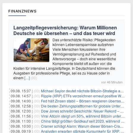
FINANZNEWS
Langzeitpflegeversicherung: Warum Millionen
Deutsche sie übersehen – und das teuer wird
Das unterschätzte Risiko: Pflegekosten
können Lebensersparnisse aufzehren
Viele Menschen fokussieren ihre
Vermögensplanung auf Ruhestand und
Altersvorsorge – doch eine wesentliche
Komponente bleibt oft außen vor: die
Kosten für intensive Langzeitpflege. In Deutschland können die
Ausgaben für professionelle Pflege, sei es zu Hause oder in
einem
[…]
(00)
vor 46 Minuten
09.08. 15:37 |
(00)
Michael Saylor deutet nächste Bitcoin-Strategie an: Analysten erwarten weiteren Verkauf
09.08. 14:57 |
(00)
Ripple (XRP) ETFs verzeichnen erneut positive Woche, doch neue Bedenken tauchen auf
09.08. 14:00 |
(00)
Fed hält Zinsen stabil – Börsen reagieren überraschend volatil
09.08. 12:58 |
(00)
Die besten Zahlungsplattformen für globale Unternehmen im Jahr 2026
09.08. 12:00 |
(00)
Dow Jones schreibt Geschichte: Neuer Rekord – und Amazon knackt die nächste Billionen-Marke
09.08. 11:56 |
(00)
Viral Altcoin steigt um 50%, während Bitcoin unter $65.000 fällt
09.08. 11:00 |
(00)
China tätigt größten Goldkauf seit 2023, während Goldpreis um 8% steigt
09.08. 10:00 |
(00)
Cramer schlägt Alarm: Warum dieser Börsen-Crash die beste Einstiegschance seit Monaten ist
09.08. 09:19 |
(00)
Analysten erwarten stärkste Kursumkehr für XRP, während Polymarket skeptisch bleibt