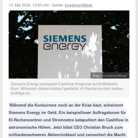
15. Mai 2026, 12:00 Uhr
·
Quelle:
InvestmentWeek
Foto: InvestmentWeek
Siemens Energy verdoppelt Cashflow-Prognose auf 8 Milliarden
Euro. Milliarden-Aktienrückkauf gestartet. KI-Rechenzentren treiben
Aufträge an.
Während die Konkurrenz noch an der Krise kaut, schwimmt
Siemens Energy im Geld. Ein beispielloser Auftragsboom für
KI-Rechenzentren und Stromnetze katapultiert den Cashflow in
astronomische Höhen. Jetzt bläst CEO Christian Bruch zum
milliardenschweren Aktienrückkauf und zementiert die Macht.