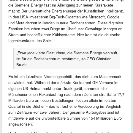
die Siemens Energy fast im Alleingang zur neuen Kursrakete
macht: Der unersättliche Energiehunger der Künstlichen Intelligenz.
In den USA investieren Big-Tech-Giganten wie Microsoft, Google
und Meta derzeit Milliarden in neue Rechenzentren. Diese digitalen
Fabriken brauchen zwei Dinge im Überfluss: Gewaltige Mengen an
Strom und hocheffiziente Kühlsysteme. Hier kommt die deutsche
Ingenieurskunst ins Spiel.
„Etwa jede vierte Gasturbine, die Siemens Energy verkauft,
ist für ein Rechenzentrum bestimmt“, so CEO Christian
Bruch.
Es ist ein lukratives Nischengeschäft, das sich zum Massenmarkt
entwickelt hat. Während der stärkste Konkurrent GE Vernova im
eigenen US-Heimatmarkt unter Druck gerät, sammeln die
Münchener einen Rekordauftrag nach dem nächsten ein. Satte 17,7
Milliarden Euro an neuen Bestellungen flossen allein im letzten
Quartal in die Bücher – das ist fast eine Verdopplung im Vergleich
zum Zeitraum vor zwei Jahren. Der gesamte Auftragsbestand ist
mittlerweile auf die unvorstellbare Summe von 154 Milliarden Euro
angewachsen.