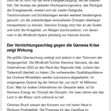
Doch es ist nicht nur die reine Energieerzeugung, die die Kassen
füllt. Der Ausbau der globalen Hochspannungsnetze, das Rückgrat
der Energiewende, erweist sich als zweite Goldgrube.
Transformatoren und Schaltanlagen werden weltweit händeringend
gesucht, um die unbeständigen erneuerbaren Energien überhaupt
transportieren zu können. Siemens Energy sitzt hier an der Quelle
und nutzt die Knappheit, um Margen durchzusetzen, von denen
man in der Windkraft-Sparte jahrelang nur träumen konnte.
Der Vernichtungsschlag gegen die Gamesa Krise
zeigt Wirkung
Die größte Überraschung verbirgt sich jedoch in den Trümmern der
Vergangenheit. Die Windkraft-Tochter Siemens Gamesa, die das
Unternehmen 2023 an den Rand des Abgrunds trieb, scheint den
Todesstoß überlebt zu haben. Die verheerenden Qualitätsprobleme
bei Onshore-Windrädern werden sukzessive abgearbeitet. Im
vergangenen Quartal lag der Verlust bei „nur noch“ 44 Millionen
Euro. Was für andere Unternehmen ein Desaster wäre, ist für
Siemens Energy ein Triumph der Disziplin: Vor zwei Jahren war das
Loch in der Bilanz noch zehnmal so tief.
Christian Bruch steuert den Konzern nun mit harter Hand in
Richtung Profitabilität. Die Prognose für den Cashflow im