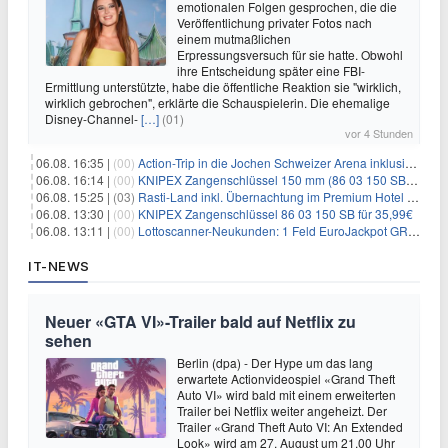
emotionalen Folgen gesprochen, die die
Veröffentlichung privater Fotos nach
einem mutmaßlichen
Erpressungsversuch für sie hatte. Obwohl
ihre Entscheidung später eine FBI-
Ermittlung unterstützte, habe die öffentliche Reaktion sie "wirklich,
wirklich gebrochen", erklärte die Schauspielerin. Die ehemalige
Disney-Channel-
[…]
(01)
vor 4 Stunden
06.08. 16:35 |
(00)
Action-Trip in die Jochen Schweizer Arena inklusive Premium Hotel und Frühstück ab 59€ p.P.
06.08. 16:14 |
(00)
KNIPEX Zangenschlüssel 150 mm (86 03 150 SB) für 35,99€
06.08. 15:25 |
(03)
Rasti-Land inkl. Übernachtung im Premium Hotel ab 69€ p.P.
06.08. 13:30 |
(00)
KNIPEX Zangenschlüssel 86 03 150 SB für 35,99€
06.08. 13:11 |
(00)
Lottoscanner-Neukunden: 1 Feld EuroJackpot GRATIS spielen
IT-NEWS
Neuer «GTA VI»-Trailer bald auf Netflix zu
sehen
Berlin (dpa) - Der Hype um das lang
erwartete Actionvideospiel «Grand Theft
Auto VI» wird bald mit einem erweiterten
Trailer bei Netflix weiter angeheizt. Der
Trailer «Grand Theft Auto VI: An Extended
Look» wird am 27. August um 21.00 Uhr