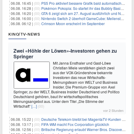
06.08. 16:45 |
(00)
PS5 Pro aktiviert bessere Grafik bald automatisch, aber das Update ist kleiner als gedacht
06.08. 16:28 |
(00)
Pokémon Pokopia: So startet ihr das Bubbly Basin-DLC
06.08. 16:20 |
(00)
GTA 6 zeigt sich am 27. August ausführlich und Netflix bekommt sechs Stunden Vorsprung
06.08. 16:00 |
(00)
Nintendo Switch 2 überholt GameCube: Meilenstein schon nach kurzer Zeit erreicht
06.08. 06:12 |
(00)
Crimson Moon erscheint im September
KINO/TV-NEWS
Zwei «Höhle der Löwen»-Investoren gehen zu
Springer
Mit Janna Ensthaler und Gast-Löwe
Christian Miele verstärken gleich zwei
aus der VOX-Gründershow bekannte
Investoren das neue Wirtschafts-
Meinungsteam von WELT und Business
Insider. Die Premium-Gruppe von Axel
Springer, zu der WELT, Business Insider Deutschland und Politico
Deutschland gehören, baut ihr wirtschaftspolitisches
Meinungsangebot aus. Unter dem Titel „Die Stimme der
Wirtschaft“
[…]
(00)
vor 2 Stunden
06.08. 15:22 |
(00)
Deutsche Telekom bleibt bei MagentaTV-Kunden vage
06.08. 13:17 |
(00)
FIFA-WM macht Fox Corporation glücklich
06.08. 12:56 |
(00)
Britische Regierung erlaubt Warner Bros. Discovery-Übernahme