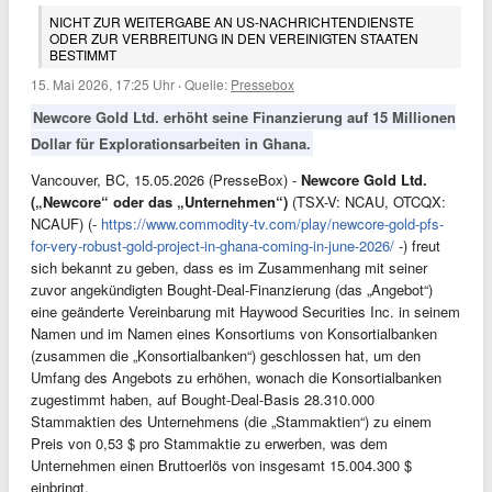
NICHT ZUR WEITERGABE AN US-NACHRICHTENDIENSTE
ODER ZUR VERBREITUNG IN DEN VEREINIGTEN STAATEN
BESTIMMT
15. Mai 2026, 17:25 Uhr
·
Quelle:
Pressebox
Newcore Gold Ltd. erhöht seine Finanzierung auf 15 Millionen
Dollar für Explorationsarbeiten in Ghana.
Vancouver, BC, 15.05.2026 (PresseBox) -
Newcore Gold Ltd.
(„Newcore“ oder das „Unternehmen“)
(TSX-V: NCAU, OTCQX:
NCAUF) (-
https://www.commodity-tv.com/play/newcore-gold-pfs-
for-very-robust-gold-project-in-ghana-coming-in-june-2026/
-) freut
sich bekannt zu geben, dass es im Zusammenhang mit seiner
zuvor angekündigten Bought-Deal-Finanzierung (das „Angebot“)
eine geänderte Vereinbarung mit Haywood Securities Inc. in seinem
Namen und im Namen eines Konsortiums von Konsortialbanken
(zusammen die „Konsortialbanken“) geschlossen hat, um den
Umfang des Angebots zu erhöhen, wonach die Konsortialbanken
zugestimmt haben, auf Bought-Deal-Basis 28.310.000
Stammaktien des Unternehmens (die „Stammaktien“) zu einem
Preis von 0,53 $ pro Stammaktie zu erwerben, was dem
Unternehmen einen Bruttoerlös von insgesamt 15.004.300 $
einbringt.