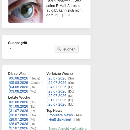
Berlin (dpa/tmn) - Wer
seine E-Mail-Adresse
aufgibt, kann sich nicht
darauf
[…]
(00)
Suchbegriff
suchen
Diese
Woche
Vorletzte
Woche
06.08.2026
26.07.2026
(Heute)
(So)
05.08.2026
25.07.2026
(Gestern)
(Sa)
04.08.2026
24.07.2026
(Di)
(Fr)
03.08.2026
23.07.2026
(Mo)
(Do)
22.07.2026
(Mi)
Letzte
Woche
21.07.2026
(Di)
02.08.2026
(So)
20.07.2026
(Mo)
01.08.2026
(Sa)
Top
News
31.07.2026
(Fr)
30.07.2026
Populäre News
(Do)
(14d)
29.07.2026
Heiß diskutiert
(Mi)
(14d)
28.07.2026
(Di)
27.07.2026
(Mo)
News-Ansicht konfigurieren