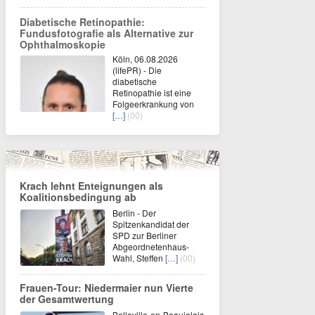
Diabetische Retinopathie:
Fundusfotografie als Alternative zur
Ophthalmoskopie
Köln, 06.08.2026
(lifePR) - Die
diabetische
Retinopathie ist eine
Folgeerkrankung von
[…]
(00)
Krach lehnt Enteignungen als
Koalitionsbedingung ab
Berlin - Der
Spitzenkandidat der
SPD zur Berliner
Abgeordnetenhaus-
Wahl, Steffen
[…]
(00)
Frauen-Tour: Niedermaier nun Vierte
der Gesamtwertung
Belleville-en-Beaujolais