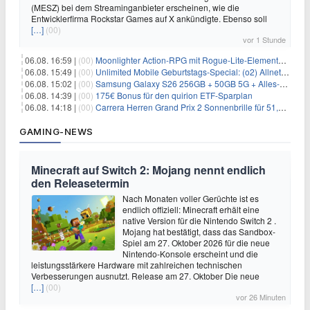
(MESZ) bei dem Streaminganbieter erscheinen, wie die
Entwicklerfirma Rockstar Games auf X ankündigte. Ebenso soll
[…]
(00)
vor 1 Stunde
06.08. 16:59 |
(00)
Moonlighter Action-RPG mit Rogue-Lite-Elementen kostenlos bei Steam
06.08. 15:49 |
(00)
Unlimited Mobile Geburtstags-Special: (o2) Allnet-Flats ab 14,99€/Monat
06.08. 15:02 |
(00)
Samsung Galaxy S26 256GB + 50GB 5G + Alles-Flat im Vodafone-Netz für 19,99€/Monat – eff. 0,20€/Monat
06.08. 14:39 |
(00)
175€ Bonus für den quirion ETF-Sparplan
06.08. 14:18 |
(00)
Carrera Herren Grand Prix 2 Sonnenbrille für 51,55€
GAMING-NEWS
Minecraft auf Switch 2: Mojang nennt endlich
den Releasetermin
Nach Monaten voller Gerüchte ist es
endlich offiziell: Minecraft erhält eine
native Version für die Nintendo Switch 2 .
Mojang hat bestätigt, dass das Sandbox-
Spiel am 27. Oktober 2026 für die neue
Nintendo-Konsole erscheint und die
leistungsstärkere Hardware mit zahlreichen technischen
Verbesserungen ausnutzt. Release am 27. Oktober Die neue
[…]
(00)
vor 26 Minuten