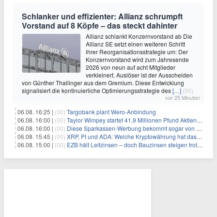
Schlanker und effizienter: Allianz schrumpft
Vorstand auf 8 Köpfe – das steckt dahinter
Allianz schlankt Konzernvorstand ab Die
Allianz SE setzt einen weiteren Schritt
ihrer Reorganisationsstrategie um: Der
Konzernvorstand wird zum Jahresende
2026 von neun auf acht Mitglieder
verkleinert. Auslöser ist der Ausscheiden
von Günther Thallinger aus dem Gremium. Diese Entwicklung
signalisiert die kontinuierliche Optimierungsstrategie des
[…]
(00)
vor 25 Minuten
06.08. 16:25 |
(00)
Targobank plant Wero-Anbindung
06.08. 16:00 |
(00)
Taylor Wimpey startet 41,9 Millionen Pfund Aktienrückkauf – was Anleger wissen müssen
06.08. 16:00 |
(00)
Diese Sparkassen-Werbung bekommt sogar von der Konkurrenz Lob
06.08. 15:45 |
(00)
XRP, PI und ADA: Welche Kryptowährung hat das größte Potenzial im nächsten Bullenmarkt?
06.08. 15:00 |
(00)
EZB hält Leitzinsen – doch Bauzinsen steigen trotzdem: Das Nahost-Problem für Immobilienkäufer