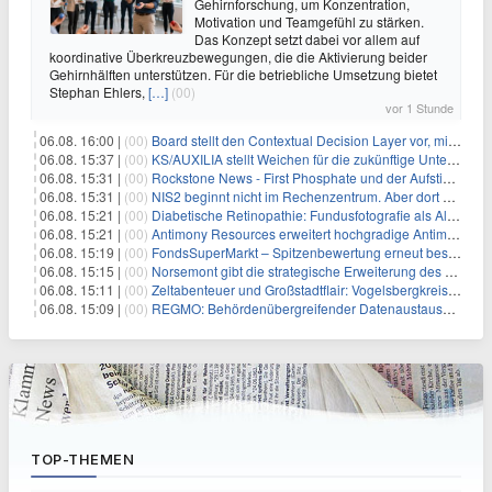
Gehirnforschung, um Konzentration,
Motivation und Teamgefühl zu stärken.
Das Konzept setzt dabei vor allem auf
koordinative Überkreuzbewegungen, die die Aktivierung beider
Gehirnhälften unterstützen. Für die betriebliche Umsetzung bietet
Stephan Ehlers,
[…]
(00)
vor 1 Stunde
06.08. 16:00 |
(00)
Board stellt den Contextual Decision Layer vor, mit dem Unternehmensdaten und KI-Investitionen in intelligentere Geschäftsentscheidungen umgesetzt wer
06.08. 15:37 |
(00)
KS/AUXILIA stellt Weichen für die zukünftige Unternehmensführung
06.08. 15:31 |
(00)
Rockstone News - First Phosphate und der Aufstieg der nordamerikanischen Batterie-Unabhängigkeit: Die Entstehung des Battery Valley in Québec
06.08. 15:31 |
(00)
NIS2 beginnt nicht im Rechenzentrum. Aber dort endet sie auch nicht.
06.08. 15:21 |
(00)
Diabetische Retinopathie: Fundusfotografie als Alternative zur Ophthalmoskopie
06.08. 15:21 |
(00)
Antimony Resources erweitert hochgradige Antimonzone – neue Bohrergebnisse bestätigen Wachstumspotenzial
06.08. 15:19 |
(00)
FondsSuperMarkt – Spitzenbewertung erneut bestätigt
06.08. 15:15 |
(00)
Norsemont gibt die strategische Erweiterung des Konzessionspakets Choquelimpie auf 9.048 Hektar bekannt
06.08. 15:11 |
(00)
Zeltabenteuer und Großstadtflair: Vogelsbergkreis blickt auf zwei erfolgreiche Sommerfreizeiten zurück
06.08. 15:09 |
(00)
REGMO: Behördenübergreifender Datenaustausch für Millionen Bürger:innen – Teil 1
TOP-THEMEN