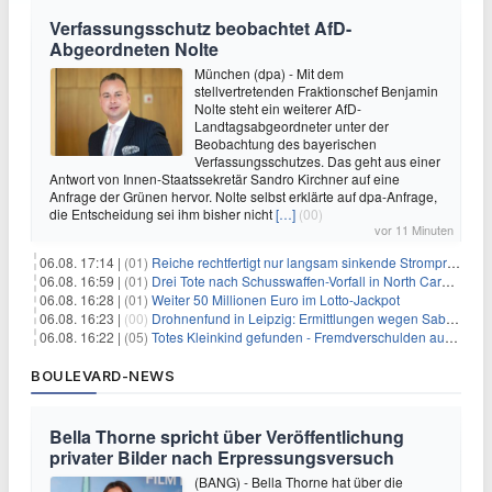
Verfassungsschutz beobachtet AfD-
Abgeordneten Nolte
München (dpa) - Mit dem
stellvertretenden Fraktionschef Benjamin
Nolte steht ein weiterer AfD-
Landtagsabgeordneter unter der
Beobachtung des bayerischen
Verfassungsschutzes. Das geht aus einer
Antwort von Innen-Staatssekretär Sandro Kirchner auf eine
Anfrage der Grünen hervor. Nolte selbst erklärte auf dpa-Anfrage,
die Entscheidung sei ihm bisher nicht
[…]
(00)
vor 11 Minuten
06.08. 17:14 |
(01)
Reiche rechtfertigt nur langsam sinkende Strompreise
06.08. 16:59 |
(01)
Drei Tote nach Schusswaffen-Vorfall in North Carolina
06.08. 16:28 |
(01)
Weiter 50 Millionen Euro im Lotto-Jackpot
06.08. 16:23 |
(00)
Drohnenfund in Leipzig: Ermittlungen wegen Sabotage und Spionage
06.08. 16:22 |
(05)
Totes Kleinkind gefunden - Fremdverschulden ausgeschlossen
BOULEVARD-NEWS
Bella Thorne spricht über Veröffentlichung
privater Bilder nach Erpressungsversuch
(BANG) - Bella Thorne hat über die