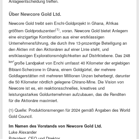
Anlageentscheidung treffen.
Über Newcore Gold Ltd.
Newcore Gold treibt sein Enchi-Goldprojekt in Ghana, Afrikas
(1)
größtem Goldproduzenten
, voran. Newcore Gold bietet Anlegern
eine einzigartige Kombination aus einer erstklassigen
Unternehmensführung, die durch ihre 13-prozentige Beteiligung an
den Aktien mit den Aktionären auf einer Linie steht, und
erstklassigen Explorationsmöglichkeiten auf Distriktebene. Das 248
km²
große Landpaket von Enchi umfasst 40 Kilometer der ergiebigen
Bibiani-Scherzone in Ghana, einem Goldgürtel, der mehrere
Goldlagerstätten mit mehreren Millionen Unzen beherbergt, darunter
die 50 Kilometer nördlich gelegene Chirano-Mine. Die Vision von
Newcore ist es, ein reaktionsschnelles, kreatives und
leistungsstarkes Goldunternehmen aufzubauen, das die Renditen
für die Aktionäre maximiert.
(1) Quelle: Produktionsmengen für 2024 gemäß Angaben des World
Gold Council.
Im Namen des Vorstands von Newcore Gold Ltd.
Luke Alexander
Präsident, CEO und Direktor