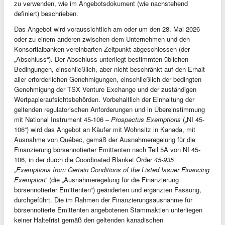
zu verwenden, wie im Angebotsdokument (wie nachstehend
definiert) beschrieben.
Das Angebot wird voraussichtlich am oder um den 28. Mai 2026
oder zu einem anderen zwischen dem Unternehmen und den
Konsortialbanken vereinbarten Zeitpunkt abgeschlossen (der
„Abschluss“). Der Abschluss unterliegt bestimmten üblichen
Bedingungen, einschließlich, aber nicht beschränkt auf den Erhalt
aller erforderlichen Genehmigungen, einschließlich der bedingten
Genehmigung der TSX Venture Exchange und der zuständigen
Wertpapieraufsichtsbehörden. Vorbehaltlich der Einhaltung der
geltenden regulatorischen Anforderungen und in Übereinstimmung
mit National Instrument 45-106 –
Prospectus Exemptions
(„NI 45-
106“) wird das Angebot an Käufer mit Wohnsitz in Kanada, mit
Ausnahme von Québec, gemäß der Ausnahmeregelung für die
Finanzierung börsennotierter Emittenten nach Teil 5A von NI 45-
106, in der durch die Coordinated Blanket Order
45-935
„Exemptions from Certain Conditions of the Listed Issuer Financing
Exemption
“ (die „Ausnahmeregelung für die Finanzierung
börsennotierter Emittenten“) geänderten und ergänzten Fassung,
durchgeführt. Die im Rahmen der Finanzierungsausnahme für
börsennotierte Emittenten angebotenen Stammaktien unterliegen
keiner Haltefrist gemäß den geltenden kanadischen