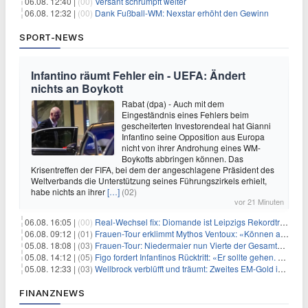
06.08. 12:40 |
(00)
Versant schrumpft weiter
06.08. 12:32 |
(00)
Dank Fußball-WM: Nexstar erhöht den Gewinn
SPORT-NEWS
Infantino räumt Fehler ein - UEFA: Ändert
nichts an Boykott
Rabat (dpa) - Auch mit dem
Eingeständnis eines Fehlers beim
gescheiterten Investorendeal hat Gianni
Infantino seine Opposition aus Europa
nicht von ihrer Androhung eines WM-
Boykotts abbringen können. Das
Krisentreffen der FIFA, bei dem der angeschlagene Präsident des
Weltverbands die Unterstützung seines Führungszirkels erhielt,
habe nichts an ihrer
[…]
(02)
vor 21 Minuten
06.08. 16:05 |
(00)
Real-Wechsel fix: Diomande ist Leipzigs Rekordtransfer
06.08. 09:12 |
(01)
Frauen-Tour erklimmt Mythos Ventoux: «Können alles schaffen»
05.08. 18:08 |
(03)
Frauen-Tour: Niedermaier nun Vierte der Gesamtwertung
05.08. 14:12 |
(05)
Figo fordert Infantinos Rücktritt: «Er sollte gehen. Jetzt»
05.08. 12:33 |
(03)
Wellbrock verblüfft und träumt: Zweites EM-Gold in Paris
FINANZNEWS