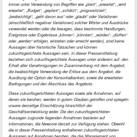
immer unter Verwendung von Begriffen wie „plant“, „erwartet“, „wird
erwartet“, „Budget“, „geplant“, „schätzt“, „prognostiziert“,
„beabsichtigt“, „geht davon aus“ oder „glaubt“ oder Variationen
(einschließlich negativer Variationen) solcher Wörter und Ausdrücke
verwendet werden oder die besagen, dass bestimmte Handlungen,
Ereignisse oder Ergebnisse „können“, „könnten“, „würden“, „dürften“
oder „werden“ erfolgen, eintreten oder erreicht werden), sind keine
Aussagen über historische Tatsachen und können
zukunftsgerichtete Aussagen sein. In dieser Pressemitteilung
beziehen sich zukunftsgerichtete Aussagen unter anderem auf: den
Erhalt aller Genehmigungen im Zusammenhang mit dem Angebot;
die beabsichtigte Verwendung der Erlöse aus dem Angebot; die
Ausübung der Option der Konsortialbanken; sowie die erwarteten
Bedingungen und den Abschluss des Angebots.
Diese zukunftsgerichteten Aussagen sowie alle Annahmen, auf
denen sie beruhen, werden in gutem Glauben getroffen und spiegeln
unsere derzeitige Einschätzung hinsichtlich der
Geschäftsentwicklung wider. Die den zukunftsgerichteten
Aussagen zugrunde liegenden Annahmen basieren auf
Informationen, die Newcore derzeit zur Verfügung stehen. Obwohl
die in dieser Pressemitteilung enthaltenen zukunftsgerichteten
Aussagen auf Annahmen beruhen, die das Management von