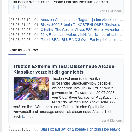
im Berichtszeitraum an. iPhone führt das Premium-Segment
[…]
(00)
vor 14 Stunden
08.08. 22:15 |
(04)
Amazon-Angebote des Tages – jeden Abend neue Deals zum Stöbern
08.08. 21:45 |
(01)
Bis zu 300€ Prämie für KOSTENLOSES Girokonto bei der Santander – 50€ schon nach 1 Woche!
08.08. 20:57 |
(00)
Cthulhu: The Cosmic Abyss PS5-Horror-Adventure für 27,99€
08.08. 20:57 |
(04)
50% Rabatt auf waipu.tv inkl. Netflix – bereits ab 9€/Monat (statt 17,99€)
08.08. 20:53 |
(00)
Teufel REAL BLUE NC 3 Over-Ear-Kopfhörer mit ANC für 149,99€
GAMING-NEWS
Truxton Extreme im Test: Dieser neue Arcade-
Klassiker verzeiht dir gar nichts
Truxton Extreme ist ein vertikal
scrollendes Shoot-‚em-up-Videospiel,
welches von Tatsujin Co. Ltd. entwickelt
geworden ist. Es wurde am 30.07.2026
von Clear River Games für PlayStation 5,
Nintendo Switch 2 und Xbox Series X/S
veröffentlicht. Wir haben unser Daheim in eine Spielhalle
verwandelt und herausgefunden, ob dieser neue Arcade-Titel
auch
[…]
(00)
vor 6 Stunden
08.08. 18:00 |
(00)
Star Fox auf Switch 2 könnte sich zum Flop entwickeln