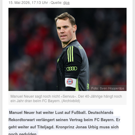
15. Mai 2026, 17:13 Uhr
·
Quelle:
dpa
Foto: Sven Hoppe/dpa
Manuel Neuer sagt noch nicht «Servus». Der 40-Jährige hängt noch
ein Jahr dran beim FC Bayern. (Archivbild)
Manuel Neuer hat weiter Lust auf Fußball. Deutschlands
Rekordtorwart verlängert seinen Vertrag beim FC Bayern. Er
geht weiter auf Titeljagd. Kronprinz Jonas Urbig muss sich
noch gedulden.