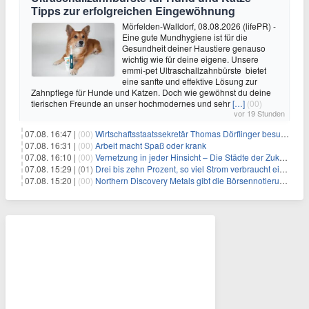
Tipps zur erfolgreichen Eingewöhnung
Mörfelden-Walldorf, 08.08.2026 (lifePR) -
Eine gute Mundhygiene ist für die
Gesundheit deiner Haustiere genauso
wichtig wie für deine eigene. Unsere
emmi-pet Ultraschallzahnbürste bietet
eine sanfte und effektive Lösung zur
Zahnpflege für Hunde und Katzen. Doch wie gewöhnst du deine
tierischen Freunde an unser hochmodernes und sehr
[…]
(00)
vor 19 Stunden
07.08. 16:47 |
(00)
Wirtschaftsstaatssekretär Thomas Dörflinger besucht Handwerksbetrieb im Kammerbezirk Freiburg
07.08. 16:31 |
(00)
Arbeit macht Spaß oder krank
07.08. 16:10 |
(00)
Vernetzung in jeder Hinsicht – Die Städte der Zukunft sind grün-blau
07.08. 15:29 |
(01)
Drei bis zehn Prozent, so viel Strom verbraucht ein Aufzug im Gebäude
07.08. 15:20 |
(00)
Northern Discovery Metals gibt die Börsennotierung an der Frankfurter Wertpapierbörse bekannt