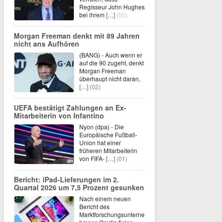
Regisseur John Hughes
bei ihrem
[…]
(00)
Morgan Freeman denkt mit 89 Jahren
nicht ans Aufhören
(BANG) - Auch wenn er
auf die 90 zugeht, denkt
Morgan Freeman
überhaupt nicht daran,
[…]
(02)
UEFA bestätigt Zahlungen an Ex-
Mitarbeiterin von Infantino
Nyon (dpa) - Die
Europäische Fußball-
Union hat einer
früheren Mitarbeiterin
von FIFA-
[…]
(01)
Bericht: iPad-Lieferungen im 2.
Quartal 2026 um 7,5 Prozent gesunken
Nach einem neuen
Bericht des
Marktforschungsunterne