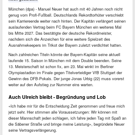
München (dpa) - Manuel Neuer hat auch mit 40 Jahren noch nicht
genug vom Profi-Fußball. Deutschlands Rekordtorhüter verschiebt
sein Karriereende weiter nach hinten. Der Kapitän verlängert seinen
auslaufenden Vertrag beim FC Bayern München ein weiteres Mal
bis Mitte 2027. Das bestätigte der deutsche Rekordmeister,
nachdem sich die Anzeichen für eine weitere Spielzeit des
Ausnahmekeepers im Trikot der Bayern zuletzt verdichtet hatten.
Nach zahlreichen Titeln könnte der Bayern-Kapitän seine aktuell
laufende 15. Saison in München mit dem Double beenden. Seine
13. Meisterschaft ist schon fix, am 23. Mai winkt im Berliner
Olympiastadion im Finale gegen Titelverteidiger VfB Stuttgart der
Gewinn des DFB-Pokals. Der junge Jonas Urbig (22) muss vorerst
weiter auf den Aufstieg zur Nummer eins warten.
Auch Ulreich bleibt - Begründung und Lob
«Ich habe mir für die Entscheidung Zeit genommen und freue mich
jetzt sehr. Hier stimmen alle Voraussetzungen: Wir können mit
dieser Mannschaft jeden schlagen, ich fahre jeden Tag mit Spaß an
die Säbener Straße und bringe meine Leistung», begründete Neuer
seine Vertragsverlängerung.