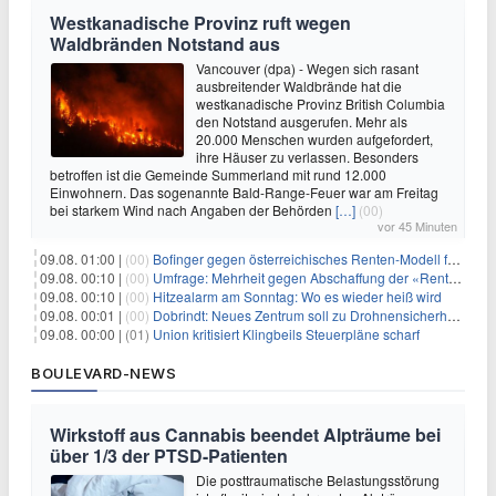
Westkanadische Provinz ruft wegen
Waldbränden Notstand aus
Vancouver (dpa) - Wegen sich rasant
ausbreitender Waldbrände hat die
westkanadische Provinz British Columbia
den Notstand ausgerufen. Mehr als
20.000 Menschen wurden aufgefordert,
ihre Häuser zu verlassen. Besonders
betroffen ist die Gemeinde Summerland mit rund 12.000
Einwohnern. Das sogenannte Bald-Range-Feuer war am Freitag
bei starkem Wind nach Angaben der Behörden
[…]
(00)
vor 45 Minuten
09.08. 01:00 |
(00)
Bofinger gegen österreichisches Renten-Modell für Schwerarbeiter
09.08. 00:10 |
(00)
Umfrage: Mehrheit gegen Abschaffung der «Rente mit 63»
09.08. 00:10 |
(00)
Hitzealarm am Sonntag: Wo es wieder heiß wird
09.08. 00:01 |
(00)
Dobrindt: Neues Zentrum soll zu Drohnensicherheit forschen
09.08. 00:00 |
(01)
Union kritisiert Klingbeils Steuerpläne scharf
BOULEVARD-NEWS
Wirkstoff aus Cannabis beendet Alpträume bei
über 1/3 der PTSD-Patienten
Die posttraumatische Belastungsstörung