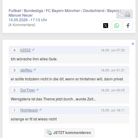
Fußball / Bundesliga / FC Bayern München / Deutschland / Bayern /
Manuel Neuer
15.05.2026
·
17:13 Uhr
[4 Kommentare]
k3552
4
16.05. um 07:53
Ich wünsche ihm alles Gute.
steffleu
3
16.05. um 01:21
er sollte trotzdem nicht in die ölf, wenn er hinfahren will, dann privat
DerTiger
2
16.05. um 00:05
Wenigstens ist das Thema jetzt durch...wurde Zeit...
Nightwash
1
15.05. um 18:11
solange er fit ist wieso nicht
JETZT kommentieren