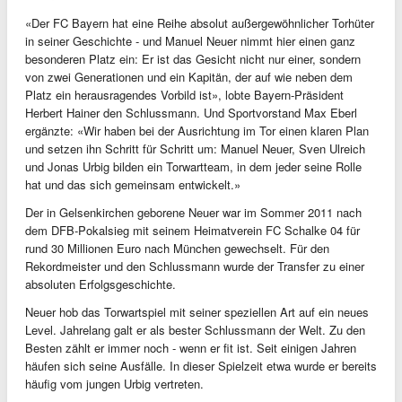
«Der FC Bayern hat eine Reihe absolut außergewöhnlicher Torhüter
in seiner Geschichte - und Manuel Neuer nimmt hier einen ganz
besonderen Platz ein: Er ist das Gesicht nicht nur einer, sondern
von zwei Generationen und ein Kapitän, der auf wie neben dem
Platz ein herausragendes Vorbild ist», lobte Bayern-Präsident
Herbert Hainer den Schlussmann. Und Sportvorstand Max Eberl
ergänzte: «Wir haben bei der Ausrichtung im Tor einen klaren Plan
und setzen ihn Schritt für Schritt um: Manuel Neuer, Sven Ulreich
und Jonas Urbig bilden ein Torwartteam, in dem jeder seine Rolle
hat und das sich gemeinsam entwickelt.»
Der in Gelsenkirchen geborene Neuer war im Sommer 2011 nach
dem DFB-Pokalsieg mit seinem Heimatverein FC Schalke 04 für
rund 30 Millionen Euro nach München gewechselt. Für den
Rekordmeister und den Schlussmann wurde der Transfer zu einer
absoluten Erfolgsgeschichte.
Neuer hob das Torwartspiel mit seiner speziellen Art auf ein neues
Level. Jahrelang galt er als bester Schlussmann der Welt. Zu den
Besten zählt er immer noch - wenn er fit ist. Seit einigen Jahren
häufen sich seine Ausfälle. In dieser Spielzeit etwa wurde er bereits
häufig vom jungen Urbig vertreten.