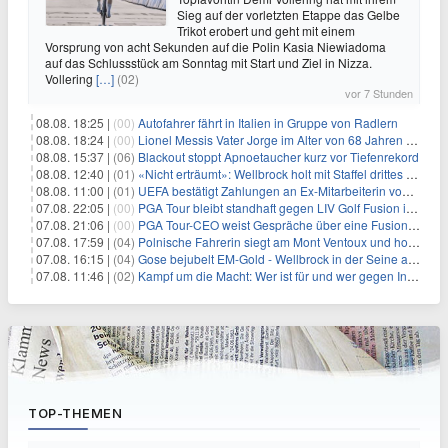
Sieg auf der vorletzten Etappe das Gelbe
Trikot erobert und geht mit einem
Vorsprung von acht Sekunden auf die Polin Kasia Niewiadoma
auf das Schlussstück am Sonntag mit Start und Ziel in Nizza.
Vollering
[…]
(02)
vor 7 Stunden
08.08. 18:25 |
(00)
Autofahrer fährt in Italien in Gruppe von Radlern
08.08. 18:24 |
(00)
Lionel Messis Vater Jorge im Alter von 68 Jahren gestorben
08.08. 15:37 |
(06)
Blackout stoppt Apnoetaucher kurz vor Tiefenrekord
08.08. 12:40 |
(01)
«Nicht erträumt»: Wellbrock holt mit Staffel drittes EM-Gold
08.08. 11:00 |
(01)
UEFA bestätigt Zahlungen an Ex-Mitarbeiterin von Infantino
07.08. 22:05 |
(00)
PGA Tour bleibt standhaft gegen LIV Golf Fusion in einem sich wandelnden Sportumfeld
07.08. 21:06 |
(00)
PGA Tour-CEO weist Gespräche über eine Fusion mit LIV Golf zurück und bekräftigt die Wettbewerbslandschaft
07.08. 17:59 |
(04)
Polnische Fahrerin siegt am Mont Ventoux und holt Tour-Gelb
07.08. 16:15 |
(04)
Gose bejubelt EM-Gold - Wellbrock in der Seine ausgebremst
07.08. 11:46 |
(02)
Kampf um die Macht: Wer ist für und wer gegen Infantino?
TOP-THEMEN