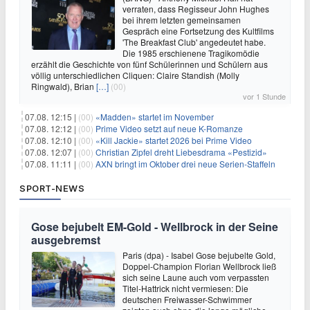
verraten, dass Regisseur John Hughes
bei ihrem letzten gemeinsamen
Gespräch eine Fortsetzung des Kultfilms
'The Breakfast Club' angedeutet habe.
Die 1985 erschienene Tragikomödie
erzählt die Geschichte von fünf Schülerinnen und Schülern aus
völlig unterschiedlichen Cliquen: Claire Standish (Molly
Ringwald), Brian
[…]
(00)
vor 1 Stunde
07.08. 12:15 |
(00)
«Madden» startet im November
07.08. 12:12 |
(00)
Prime Video setzt auf neue K-Romanze
07.08. 12:10 |
(00)
«Kill Jackie» startet 2026 bei Prime Video
07.08. 12:07 |
(00)
Christian Zipfel dreht Liebesdrama «Pestizid»
07.08. 11:11 |
(00)
AXN bringt im Oktober drei neue Serien-Staffeln
SPORT-NEWS
Gose bejubelt EM-Gold - Wellbrock in der Seine
ausgebremst
Paris (dpa) - Isabel Gose bejubelte Gold,
Doppel-Champion Florian Wellbrock ließ
sich seine Laune auch vom verpassten
Titel-Hattrick nicht vermiesen: Die
deutschen Freiwasser-Schwimmer