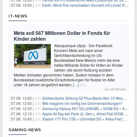
07.08. 10:00 |
(00)
Earth, Wind Fire verschieben Konzert mit Lionel Richie nach medizinischem Notfall
IT-NEWS
Meta soll 567 Millionen Dollar in Fonds für
Kinder zahlen
Albuquerque (dpa) - Der Facebook-
Konzern Meta soll nach einer
Gerichtsentscheidung im US-
Bundesstaat New Mexico mehr als eine
halbe Milliarde Dollar für Hilfen an Kinder
zahlen, die durch Nutzung sozialer
Medien Schaden genommen haben. Zudem müssen in dem
Bundesstaat zusätzliche Einschränkungen für Nutzer im Alter
unter 18 Jahren eingeführt werden:
[…]
(00)
vor 48 Minuten
07.08. 13:00 |
(00)
Süddeutsche Zeitung SZ Plus Basis-Abo 10 Wochen für 10€
07.08. 12:50 |
(00)
Wie reagiere ich richtig bei Drohnensichtungen?
07.08. 12:30 |
(00)
Samsung Galaxy A57 5G (256GB) + 50GB 5G + Alles-Flat im Vodafone-Netz für 19,99€/Monat – eff. 2,36€/Monat
07.08. 12:15 |
(00)
Apple AirTag 4er Pack (2. Gen.), Allnet Flat 20GB 5G im Telekom-Netz für 14,99€/Monat – eff. 2,07€/Monat
07.08. 10:45 |
(00)
Xiaomi 17T Pro 1TB + Unlimited 5G + Alles-Flat im o2 Netz für 29,99€/Monat – eff. 1,15€/Monat
GAMING-NEWS