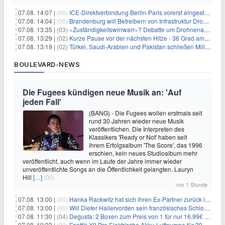
07.08. 14:07 |
(00)
ICE-Direktverbindung Berlin-Paris vorerst eingestellt
07.08. 14:04 |
(00)
Brandenburg will Betreibern von Infrastruktur Drohnenabwehr erlauben
07.08. 13:35 |
(03)
«Zuständigkeitswirrwarr»? Debatte um Drohnenabwehr entbrannt
07.08. 13:29 |
(02)
Kurze Pause vor der nächsten Hitze - 36 Grad am Wochenende
07.08. 13:19 |
(02)
Türkei, Saudi-Arabien und Pakistan schließen Militärpakt
BOULEVARD-NEWS
Die Fugees kündigen neue Musik an: 'Auf
jeden Fall'
(BANG) - Die Fugees wollen erstmals seit
rund 30 Jahren wieder neue Musik
veröffentlichen. Die Interpreten des
Klassikers 'Ready or Not' haben seit
ihrem Erfolgsalbum 'The Score', das 1996
erschien, kein neues Studioalbum mehr
veröffentlicht, auch wenn im Laufe der Jahre immer wieder
unveröffentlichte Songs an die Öffentlichkeit gelangten. Lauryn
Hill
[…]
(00)
vor 1 Stunde
07.08. 13:00 |
(00)
Hanka Rackwitz hat sich ihren Ex-Partner zurück ins Haus geholt
07.08. 13:00 |
(00)
Will Dieter Hallervorden sein französisches Schloss verkaufen?
07.08. 11:30 |
(04)
Degusta: 2 Boxen zum Preis von 1 für nur 16,99€ inkl. Versand
07.08. 10:33 |
(00)
Fanttik X9 Pro Elektrische Akku-Luftpumpe für 39,99€