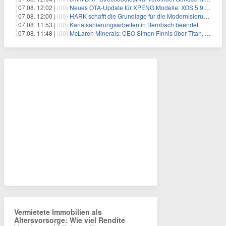
07.08. 12:02 |
(00)
Neues OTA-Update für XPENG Modelle: XOS 5.9.5 erweitert Sicherheits-, Lade- und Komfortfunktionen
07.08. 12:00 |
(00)
HARK schafft die Grundlage für die Modernisierung seiner IBM i-Anwendungen
07.08. 11:53 |
(00)
Kanalsanierungsarbeiten in Bernbach beendet
07.08. 11:48 |
(00)
McLaren Minerals: CEO Simon Finnis über Titan, Zirkon und Seltene Erden
Vermietete Immobilien als
Altersvorsorge: Wie viel Rendite