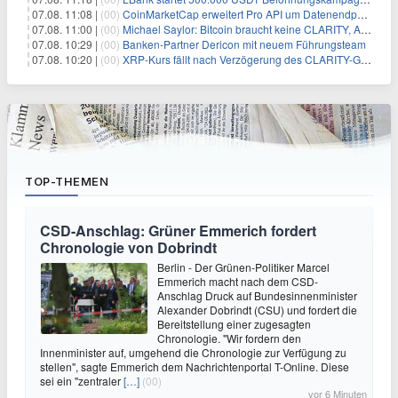
07.08. 11:08 |
(00)
CoinMarketCap erweitert Pro API um Datenendpunkte für reale Vermögenswerte
07.08. 11:00 |
(00)
Michael Saylor: Bitcoin braucht keine CLARITY, Amerika schon
07.08. 10:29 |
(00)
Banken-Partner Dericon mit neuem Führungsteam
07.08. 10:20 |
(00)
XRP-Kurs fällt nach Verzögerung des CLARITY-Gesetzes, Analyst warnt vor schwachem August-Trend
TOP-THEMEN
CSD-Anschlag: Grüner Emmerich fordert
Chronologie von Dobrindt
Berlin - Der Grünen-Politiker Marcel
Emmerich macht nach dem CSD-
Anschlag Druck auf Bundesinnenminister
Alexander Dobrindt (CSU) und fordert die
Bereitstellung einer zugesagten
Chronologie. "Wir fordern den
Innenminister auf, umgehend die Chronologie zur Verfügung zu
stellen", sagte Emmerich dem Nachrichtenportal T-Online. Diese
sei ein "zentraler
[…]
(00)
vor 6 Minuten