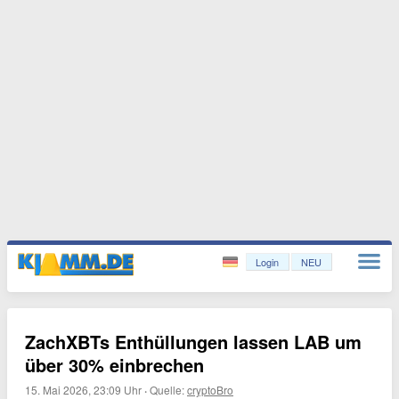
Login
NEU
ZachXBTs Enthüllungen lassen LAB um
über 30% einbrechen
15. Mai 2026, 23:09 Uhr
·
Quelle:
cryptoBro