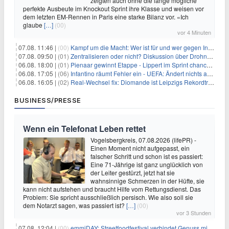
zeigten auch ohne die lange mögliche
perfekte Ausbeute im Knockout Sprint ihre Klasse und weisen vor
dem letzten EM-Rennen in Paris eine starke Bilanz vor. «Ich
glaube
[…]
(00)
vor 4 Minuten
07.08. 11:46 |
(00)
Kampf um die Macht: Wer ist für und wer gegen Infantino?
07.08. 09:50 |
(01)
Zentralisieren oder nicht? Diskussion über Drohnenabwehr
06.08. 18:00 |
(01)
Pienaar gewinnt Etappe - Lippert im Sprint chancenlos
06.08. 17:05 |
(06)
Infantino räumt Fehler ein - UEFA: Ändert nichts an Boykott
06.08. 16:05 |
(02)
Real-Wechsel fix: Diomande ist Leipzigs Rekordtransfer
BUSINESS/PRESSE
Wenn ein Telefonat Leben rettet
Vogelsbergkreis, 07.08.2026 (lifePR) -
Einen Moment nicht aufgepasst, ein
falscher Schritt und schon ist es passiert:
Eine 71-Jährige ist ganz unglücklich von
der Leiter gestürzt, jetzt hat sie
wahnsinnige Schmerzen in der Hüfte, sie
kann nicht aufstehen und braucht Hilfe vom Rettungsdienst. Das
Problem: Sie spricht ausschließlich persisch. Wie also soll sie
dem Notarzt sagen, was passiert ist?
[…]
(00)
vor 3 Stunden
07.08. 12:04 |
(00)
emmiDAY: Streetfoodfestival verbindet Genuss mit Engagement gegen Brustkrebs