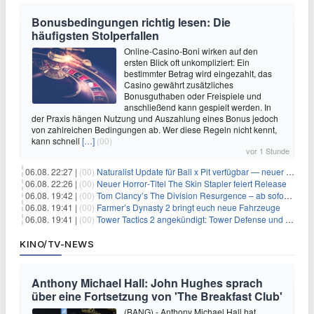
Bonusbedingungen richtig lesen: Die
häufigsten Stolperfallen
Online-Casino-Boni wirken auf den
ersten Blick oft unkompliziert: Ein
bestimmter Betrag wird eingezahlt, das
Casino gewährt zusätzliches
Bonusguthaben oder Freispiele und
anschließend kann gespielt werden. In
der Praxis hängen Nutzung und Auszahlung eines Bonus jedoch
von zahlreichen Bedingungen ab. Wer diese Regeln nicht kennt,
kann schnell
[…]
(00)
vor 1 Stunde
06.08. 22:27 |
(00)
Naturalist Update für Ball x Pit verfügbar — neuer Content auf allen Plattformen
06.08. 22:26 |
(00)
Neuer Horror‑Titel The Skin Stapler feiert Release
06.08. 19:42 |
(00)
Tom Clancy’s The Division Resurgence – ab sofort für euch verfügbar
06.08. 19:41 |
(00)
Farmer’s Dynasty 2 bringt euch neue Fahrzeuge
06.08. 19:41 |
(00)
Tower Tactics 2 angekündigt: Tower Defense und Deckbuilding Kombo kehrt zurück
KINO/TV-NEWS
Anthony Michael Hall: John Hughes sprach
über eine Fortsetzung von 'The Breakfast Club'
(BANG) - Anthony Michael Hall hat