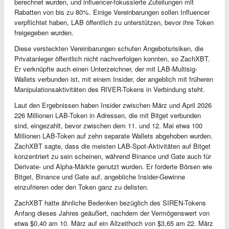
berechnet wurden, und influencer-fokussierte Zuteilungen mit
Rabatten von bis zu 80%. Einige Vereinbarungen sollen Influencer
verpflichtet haben, LAB öffentlich zu unterstützen, bevor ihre Token
freigegeben wurden.
Diese versteckten Vereinbarungen schufen Angebotsrisiken, die
Privatanleger öffentlich nicht nachverfolgen konnten, so ZachXBT.
Er verknüpfte auch einen Unterzeichner, der mit LAB-Multisig-
Wallets verbunden ist, mit einem Insider, der angeblich mit früheren
Manipulationsaktivitäten des RIVER-Tokens in Verbindung steht.
Laut den Ergebnissen haben Insider zwischen März und April 2026
226 Millionen LAB-Token in Adressen, die mit Bitget verbunden
sind, eingezahlt, bevor zwischen dem 11. und 12. Mai etwa 100
Millionen LAB-Token auf zehn separate Wallets abgehoben wurden.
ZachXBT sagte, dass die meisten LAB-Spot-Aktivitäten auf Bitget
konzentriert zu sein scheinen, während Binance und Gate auch für
Derivate- und Alpha-Märkte genutzt wurden. Er forderte Börsen wie
Bitget, Binance und Gate auf, angebliche Insider-Gewinne
einzufrieren oder den Token ganz zu delisten.
ZachXBT hatte ähnliche Bedenken bezüglich des SIREN-Tokens
Anfang dieses Jahres geäußert, nachdem der Vermögenswert von
etwa $0,40 am 10. März auf ein Allzeithoch von $3,65 am 22. März