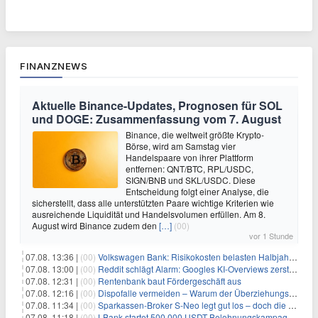
FINANZNEWS
Aktuelle Binance-Updates, Prognosen für SOL
und DOGE: Zusammenfassung vom 7. August
Binance, die weltweit größte Krypto-
Börse, wird am Samstag vier
Handelspaare von ihrer Plattform
entfernen: QNT/BTC, RPL/USDC,
SIGN/BNB und SKL/USDC. Diese
Entscheidung folgt einer Analyse, die
sicherstellt, dass alle unterstützten Paare wichtige Kriterien wie
ausreichende Liquidität und Handelsvolumen erfüllen. Am 8.
August wird Binance zudem den
[…]
(00)
vor 1 Stunde
07.08. 13:36 |
(00)
Volkswagen Bank: Risikokosten belasten Halbjahresergebnis
07.08. 13:00 |
(00)
Reddit schlägt Alarm: Googles KI-Overviews zerstören das Traffic-Geschäftsmodell
07.08. 12:31 |
(00)
Rentenbank baut Fördergeschäft aus
07.08. 12:16 |
(00)
Dispofalle vermeiden – Warum der Überziehungskredit teurer ist als gedacht
07.08. 11:34 |
(00)
Sparkassen-Broker S-Neo legt gut los – doch die Schwachstellen bleiben
07.08. 11:18 |
(00)
LBank startet 500.000 USDT Belohnungskampagne mit Pudgy Penguins