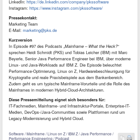
LinkedIn:
https://de.linkedin.com/company/pkssoftware
Instagram:
https://www.instagram.com/pkssoftware/
Pressekontakt:
Marketing Team
E-Mail:
marketing@pks.de
Kurzversion
In Episode #97 des Podcasts „
Mainframe – What the Heck?“
sprechen Heidi Schmidt (PKS) und Tobias Leicher (IBM) mit Marc
Beyerle, Senior Java Performance Engineer bei IBM, über moderne
Linux- und Java-Workloads auf IBM Z. Die Episode beleuchtet
Performance-Optimierung, Linux on Z, Hardwarebeschleunigung für
Kryptografie und reale Praxisbeispiele aus dem Bankenbereich.
Zudem geht es um typische Mainframe-Vorurteile und die Rolle des
Mainframes in modernen Hybrid-Cloud-Architekturen.
Diese Pressemitteilung eignet sich besonders für:
IT-Fachmedien, Mainframe- und Infrastruktur-Portale, Enterprise-IT-
Medien, DevOps-/Java-Communities sowie Plattformen rund um
Legacy-Modernisierung und Hybrid Cloud.
Software / Mainframe / Linux on Z / IBM Z / Java Performance /
Performance Engineering / Podcast