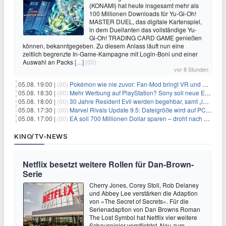
(KONAMI) hat heute insgesamt mehr als
100 Millionen Downloads für Yu-Gi-Oh!
MASTER DUEL, das digitale Kartenspiel,
in dem Duellanten das vollständige Yu-
Gi-Oh! TRADING CARD GAME genießen
können, bekanntgegeben. Zu diesem Anlass läuft nun eine
zeitlich begrenzte In-Game-Kampagne mit Login-Boni und einer
Auswahl an Packs
[…]
(00)
vor 8 Stunden
05.08. 19:00 |
(00)
Pokémon wie nie zuvor: Fan-Mod bringt VR und Ego-Perspektive nach Kanto
05.08. 18:30 |
(00)
Mehr Werbung auf PlayStation? Sony soll neue Einnahmequellen prüfen
05.08. 18:00 |
(00)
30 Jahre Resident Evil werden begehbar, samt „lebensgroßem Leon“
05.08. 17:30 |
(00)
Marvel Rivals Update 9.5: Dateigröße wird auf PC und Konsolen deutlich reduziert
05.08. 17:00 |
(00)
EA soll 700 Millionen Dollar sparen – droht nach der Übernahme die nächste Entlassungswelle?
KINO/TV-NEWS
Netflix besetzt weitere Rollen für Dan-Brown-
Serie
Cherry Jones, Corey Stoll, Rob Delaney
und Abbey Lee verstärken die Adaption
von «The Secret of Secrets». Für die
Serienadaption von Dan Browns Roman
The Lost Symbol hat Netflix vier weitere
Schauspieler verpflichtet. Neu zum