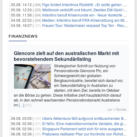
05.08. 14:12 |
(04)
Figo fordert Infantinos Rücktritt: «Er sollte gehen. Jetzt»
05.08. 12:33 |
(03)
Wellbrock verblüfft und träumt: Zweites EM-Gold in Paris
05.08. 11:56 |
(04)
Infantino beruft Krisenrunde ein - Neue Vorwürfe gegen FIFA
04.08. 22:52 |
(04)
Medien: Infantino beruft FIFA-Krisensitzung am Mittwoch ein
04.08. 18:07 |
(00)
Frauen-Tour: Niedermaier verpasst Top Ten - Reusser siegt
FINANZNEWS
Glencore zielt auf den australischen Markt mit
bevorstehendem Sekundärlisting
Strategischer Schritt zur Nutzung von
Pensionsfonds Glencore Plc, ein
Schwergewicht der globalen
Bergbauindustrie, bereitet sich darauf vor,
ein Sekundärlisting in Australien zu
starten, mit dem Ziel, bereits im Oktober
an die Börse zu gehen. Diese Initiative zielt hauptsächlich darauf
ab, in den schnell wachsenden Pensionsfondsmarkt Australiens
im
[…]
(00)
vor 1 Stunde
06.08. 03:05 |
(00)
Ubers Aktienkurs fällt aufgrund enttäuschender Buchungsprognose
06.08. 02:36 |
(00)
El Niño: Eine makroökonomische Variable, die globale Wirtschaftslandschaften umgestaltet
06.08. 02:36 |
(00)
Singapurs Parlament setzt sich für eine ausgewogene wirtschaftliche Zukunft ein
06.08. 02:36 |
(00)
Prabowos radikaler Plan zur Kontrolle von Rohstoffexporten steht vor konkurrierenden Visionen