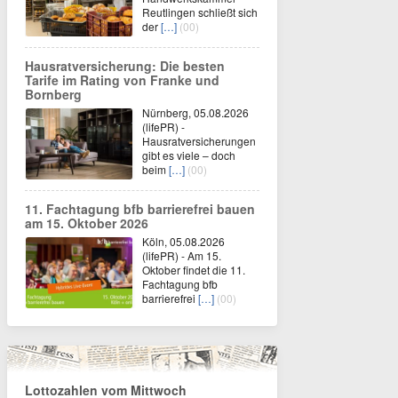
Reutlingen schließt sich
der
[…]
(00)
Hausratversicherung: Die besten
Tarife im Rating von Franke und
Bornberg
Nürnberg, 05.08.2026
(lifePR) -
Hausratversicherungen
gibt es viele – doch
beim
[…]
(00)
11. Fachtagung bfb barrierefrei bauen
am 15. Oktober 2026
Köln, 05.08.2026
(lifePR) - Am 15.
Oktober findet die 11.
Fachtagung bfb
barrierefrei
[…]
(00)
Lottozahlen vom Mittwoch