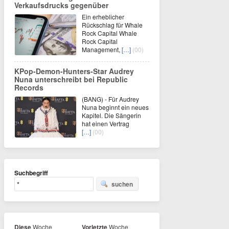
Verkaufsdrucks gegenüber
Ein erheblicher
Rückschlag für Whale
Rock Capital Whale
Rock Capital
Management,
[…]
(00)
KPop-Demon-Hunters-Star Audrey
Nuna unterschreibt bei Republic
Records
(BANG) - Für Audrey
Nuna beginnt ein neues
Kapitel. Die Sängerin
hat einen Vertrag
[…]
(00)
Suchbegriff
suchen
Diese
Woche
Vorletzte
Woche