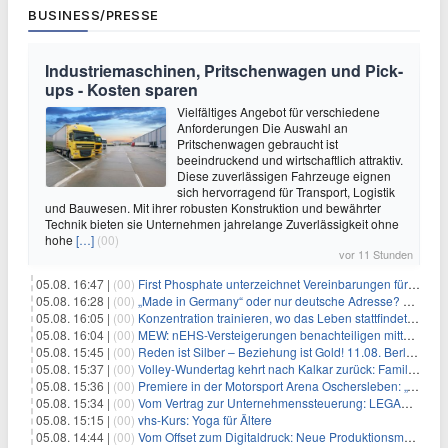
BUSINESS/PRESSE
Industriemaschinen, Pritschenwagen und Pick-
ups - Kosten sparen
Vielfältiges Angebot für verschiedene
Anforderungen Die Auswahl an
Pritschenwagen gebraucht ist
beeindruckend und wirtschaftlich attraktiv.
Diese zuverlässigen Fahrzeuge eignen
sich hervorragend für Transport, Logistik
und Bauwesen. Mit ihrer robusten Konstruktion und bewährter
Technik bieten sie Unternehmen jahrelange Zuverlässigkeit ohne
hohe
[…]
(00)
vor 11 Stunden
05.08. 16:47 |
(00)
First Phosphate unterzeichnet Vereinbarungen für nicht zu refundierende Zuwendungen in Höhe von 4,84 Mio. $ von der kanadischen Regierung für Straßeninfrastruktur und Stromübertragungsleitungen
05.08. 16:28 |
(00)
„Made in Germany“ oder nur deutsche Adresse? So erkennen Sie, wo Ihre Leiterplatten wirklich gefertigt werden
05.08. 16:05 |
(00)
Konzentration trainieren, wo das Leben stattfindet: Mobile EEG-Technologie bringt Neurofeedback in den Alltag
05.08. 16:04 |
(00)
MEW: nEHS-Versteigerungen benachteiligen mittelständische Unternehmen
05.08. 15:45 |
(00)
Reden ist Silber – Beziehung ist Gold! 11.08. Berlin – 18:30 Uhr
05.08. 15:37 |
(00)
Volley-Wundertag kehrt nach Kalkar zurück: Familien-Event verbindet Sport und Freizeitpark-Erlebnis
05.08. 15:36 |
(00)
Premiere in der Motorsport Arena Oschersleben: „Tage des Donners – die Börde bebt“ feiert ostdeutsche Fahrzeugkultur
05.08. 15:34 |
(00)
Vom Vertrag zur Unternehmenssteuerung: LEGANTA® stellt neues NIS2-Scoremodell für die Bewertung kritischer Verträge vor
05.08. 15:15 |
(00)
vhs-Kurs: Yoga für Ältere
05.08. 14:44 |
(00)
Vom Offset zum Digitaldruck: Neue Produktionsmodelle für eine Branche im Wandel