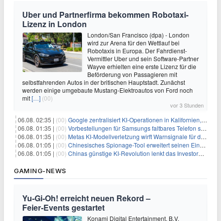
Uber und Partnerfirma bekommen Robotaxi-
Lizenz in London
London/San Francisco (dpa) - London
wird zur Arena für den Wettlauf bei
Robotaxis in Europa. Der Fahrdienst-
Vermittler Uber und sein Software-Partner
Wayve erhielten eine erste Lizenz für die
Beförderung von Passagieren mit
selbstfahrenden Autos in der britischen Hauptstadt. Zunächst
werden einige umgebaute Mustang-Elektroautos von Ford noch
mit
[…]
(00)
vor 3 Stunden
06.08. 02:35 |
(00)
Google zentralisiert KI-Operationen in Kalifornien, um Rivale Anthropic und OpenAI zu überholen
06.08. 01:35 |
(00)
Vorbestellungen für Samsungs faltbares Telefon steigen um 30 % in einem wettbewerbsintensiven Markt
06.08. 01:35 |
(00)
Metas KI-Modellverletzung wirft Warnsignale für die Technologieaufsicht auf
06.08. 01:05 |
(00)
Chinesisches Spionage-Tool erweitert seinen Einfluss auf 13 Länder und weckt Sicherheitsbedenken
06.08. 01:05 |
(00)
Chinas günstige KI-Revolution lenkt das Investoreninteresse auf Internet-Riesen
GAMING-NEWS
Yu‑Gi‑Oh! erreicht neuen Rekord –
Feier‑Events gestartet
Konami Digital Entertainment, B.V.