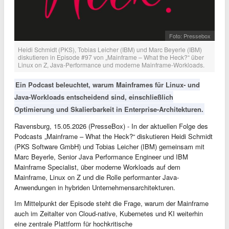
Foto: Pressebox
Heidi Schmidt (PKS), Tobias Leicher (IBM) und Marc Beyerle (IBM)
diskutieren in Episode #97 von „Mainframe – What the Heck?“ über
Linux on Z, Java-Performance und moderne Mainframe-Workloads.
Ein Podcast beleuchtet, warum Mainframes für Linux- und
Java-Workloads entscheidend sind, einschließlich
Optimierung und Skalierbarkeit in Enterprise-Architekturen.
Ravensburg, 15.05.2026 (PresseBox) - In der aktuellen Folge des
Podcasts „Mainframe – What the Heck?“ diskutieren Heidi Schmidt
(PKS Software GmbH) und Tobias Leicher (IBM) gemeinsam mit
Marc Beyerle, Senior Java Performance Engineer und IBM
Mainframe Specialist, über moderne Workloads auf dem
Mainframe, Linux on Z und die Rolle performanter Java-
Anwendungen in hybriden Unternehmensarchitekturen.
Im Mittelpunkt der Episode steht die Frage, warum der Mainframe
auch im Zeitalter von Cloud-native, Kubernetes und KI weiterhin
eine zentrale Plattform für hochkritische