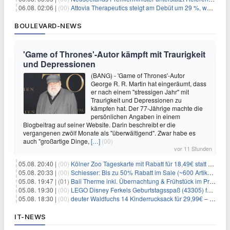
06.08. 02:06 |
(00)
Attovia Therapeutics steigt am Debüt um 29 %, was starkes Investorenvertrauen in biotechnologische Innovation signalisiert
BOULEVARD-NEWS
'Game of Thrones'-Autor kämpft mit Traurigkeit
und Depressionen
(BANG) - 'Game of Thrones'-Autor
George R. R. Martin hat eingeräumt, dass
er nach einem "stressigen Jahr" mit
Traurigkeit und Depressionen zu
kämpfen hat. Der 77-Jährige machte die
persönlichen Angaben in einem
Blogbeitrag auf seiner Website. Darin beschreibt er die
vergangenen zwölf Monate als "überwältigend". Zwar habe es
auch "großartige Dinge,
[…]
(00)
vor 11 Stunden
05.08. 20:40 |
(00)
Kölner Zoo Tageskarte mit Rabatt für 18,49€ statt 29,50€ – einlösbar bis Dezember
05.08. 20:33 |
(00)
Schiesser: Bis zu 50% Rabatt im Sale (~600 Artikel zur Auswahl)
05.08. 19:47 |
(01)
Bali Therme inkl. Übernachtung & Frühstück im Premium Hotel (Bad Oeynhausen) ab 89€ p.P.
05.08. 19:30 |
(00)
LEGO Disney Ferkels Geburtstagsspaß (43305) für 29,10€
05.08. 18:30 |
(00)
deuter Waldfuchs 14 Kinderrucksack für 29,99€ – Amber-maple
IT-NEWS