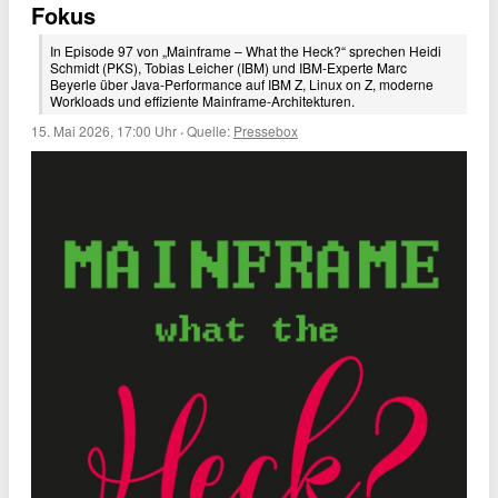
Fokus
In Episode 97 von „Mainframe – What the Heck?“ sprechen Heidi
Schmidt (PKS), Tobias Leicher (IBM) und IBM-Experte Marc
Beyerle über Java-Performance auf IBM Z, Linux on Z, moderne
Workloads und effiziente Mainframe-Architekturen.
15. Mai 2026, 17:00 Uhr
·
Quelle:
Pressebox