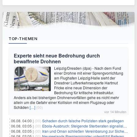
TOP-THEMEN
Experte sieht neue Bedrohung durch
bewaffnete Drohnen
Leipzig/Dresden (dpa) - Nach dem Fund
einer Drohne mit einer Sprengvorrichtung
am Flughafen Leipzig/Halle sieht der
Dresdner Luftverkehrsexperte Hartmut
Fricke eine neue Dimension der
Bedrohung für kritische Infrastruktur.
Anders als bei bisherigen Drohnenvorfällen gehe es nicht mehr
allein um die Gefahr einer Kollision mit einem Flugzeug oder
Schäden
[…]
(00)
vor 14 Minuten
06.08. 04:00 |
(00)
Schaden durch falsche Polizisten stark gestiegen
06.08. 03:05 |
(00)
Ebola-Ausbruch: Steigende Sterberaten signalisieren dringenden Bedarf an verbesserter Gesundheitsinfrastruktur
06.08. 03:05 |
(00)
Iran und Oman schließen Vereinbarung zur Sicherung des Schiffsverkehrs durch die Straße von Hormuz
06.08. 03:05 |
(00)
Neuseelands Premierminister unterstützt Referendum über das Wahlsystem: Ein Schritt in Richtung verbesserter demokratischer Beteiligung