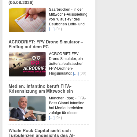
(05.08.2026)
Saarbrücken - In der
Mittwochs-Ausspielung
von "6 aus 49" des
Deutschen Lotto- und
[…]
(01)
ACRODRIFT: FPV Drone Simulator –
Einflug auf dem PC
ACRODRIFT: FPV
Drone Simulator, ein
äußerst realistischer
FPV-Drohnen-
Flugsimulator,
[…]
(00)
Medien: Infantino beruft FIFA-
Krisensitzung am Mittwoch ein
München (dpa) - FIFA-
Boss Gianni Infantino
hat Medienberichten
zufolge für diesen
[…]
(04)
Whale Rock Capital sieht sich
Turbulenzen angesichts des AI-