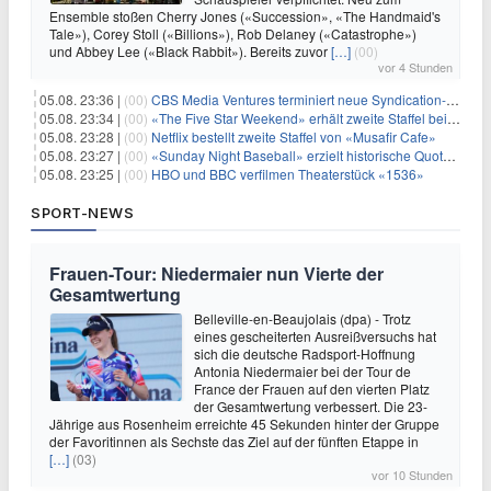
Ensemble stoßen Cherry Jones («Succession», «The Handmaid's
Tale»), Corey Stoll («Billions»), Rob Delaney («Catastrophe»)
und Abbey Lee («Black Rabbit»). Bereits zuvor
[…]
(00)
vor 4 Stunden
05.08. 23:36 |
(00)
CBS Media Ventures terminiert neue Syndication-Formate
05.08. 23:34 |
(00)
«The Five Star Weekend» erhält zweite Staffel bei Peacock
05.08. 23:28 |
(00)
Netflix bestellt zweite Staffel von «Musafir Cafe»
05.08. 23:27 |
(00)
«Sunday Night Baseball» erzielt historische Quotenserie für NBC
05.08. 23:25 |
(00)
HBO und BBC verfilmen Theaterstück «1536»
SPORT-NEWS
Frauen-Tour: Niedermaier nun Vierte der
Gesamtwertung
Belleville-en-Beaujolais (dpa) - Trotz
eines gescheiterten Ausreißversuchs hat
sich die deutsche Radsport-Hoffnung
Antonia Niedermaier bei der Tour de
France der Frauen auf den vierten Platz
der Gesamtwertung verbessert. Die 23-
Jährige aus Rosenheim erreichte 45 Sekunden hinter der Gruppe
der Favoritinnen als Sechste das Ziel auf der fünften Etappe in
[…]
(03)
vor 10 Stunden