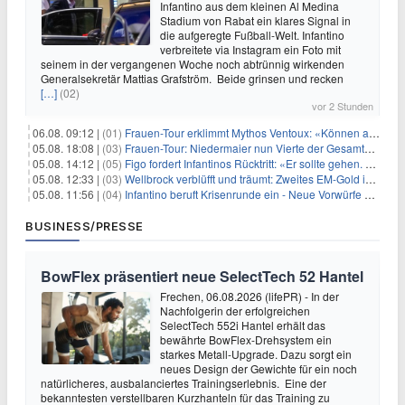
Infantino aus dem kleinen Al Medina
Stadium von Rabat ein klares Signal in
die aufgeregte Fußball-Welt. Infantino
verbreitete via Instagram ein Foto mit
seinem in der vergangenen Woche noch abtrünnig wirkenden
Generalsekretär Mattias Grafström. Beide grinsen und recken
[…]
(02)
vor 2 Stunden
06.08. 09:12 |
(01)
Frauen-Tour erklimmt Mythos Ventoux: «Können alles schaffen»
05.08. 18:08 |
(03)
Frauen-Tour: Niedermaier nun Vierte der Gesamtwertung
05.08. 14:12 |
(05)
Figo fordert Infantinos Rücktritt: «Er sollte gehen. Jetzt»
05.08. 12:33 |
(03)
Wellbrock verblüfft und träumt: Zweites EM-Gold in Paris
05.08. 11:56 |
(04)
Infantino beruft Krisenrunde ein - Neue Vorwürfe gegen FIFA
BUSINESS/PRESSE
BowFlex präsentiert neue SelectTech 52 Hantel
Frechen, 06.08.2026 (lifePR) - In der
Nachfolgerin der erfolgreichen
SelectTech 552i Hantel erhält das
bewährte BowFlex-Drehsystem ein
starkes Metall-Upgrade. Dazu sorgt ein
neues Design der Gewichte für ein noch
natürlicheres, ausbalanciertes Trainingserlebnis. Eine der
bekanntesten verstellbaren Kurzhanteln für das Training zu