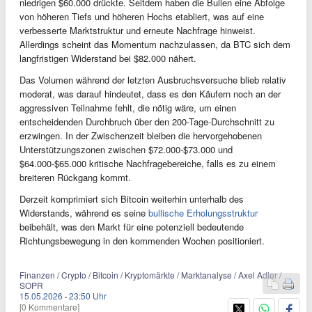
niedrigen $60.000 drückte. Seitdem haben die Bullen eine Abfolge
von höheren Tiefs und höheren Hochs etabliert, was auf eine
verbesserte Marktstruktur und erneute Nachfrage hinweist.
Allerdings scheint das Momentum nachzulassen, da BTC sich dem
langfristigen Widerstand bei $82.000 nähert.
Das Volumen während der letzten Ausbruchsversuche blieb relativ
moderat, was darauf hindeutet, dass es den Käufern noch an der
aggressiven Teilnahme fehlt, die nötig wäre, um einen
entscheidenden Durchbruch über den 200-Tage-Durchschnitt zu
erzwingen. In der Zwischenzeit bleiben die hervorgehobenen
Unterstützungszonen zwischen $72.000-$73.000 und
$64.000-$65.000 kritische Nachfragebereiche, falls es zu einem
breiteren Rückgang kommt.
Derzeit komprimiert sich Bitcoin weiterhin unterhalb des
Widerstands, während es seine
bullische Erholungsstruktur
beibehält, was den Markt für eine potenziell bedeutende
Richtungsbewegung in den kommenden Wochen positioniert.
Finanzen / Crypto / Bitcoin / Kryptomärkte / Marktanalyse / Axel Adler /
SOPR
15.05.2026
·
23:50 Uhr
[0 Kommentare]