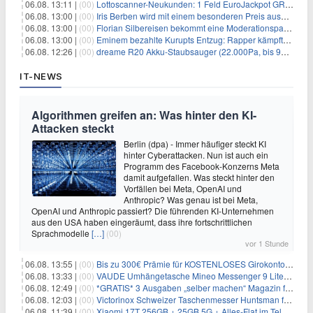
06.08. 13:11 |
(00)
Lottoscanner-Neukunden: 1 Feld EuroJackpot GRATIS spielen
06.08. 13:00 |
(00)
Iris Berben wird mit einem besonderen Preis ausgezeichnet
06.08. 13:00 |
(00)
Florian Silbereisen bekommt eine Moderationspartnerin
06.08. 13:00 |
(00)
Eminem bezahlte Kurupts Entzug: Rapper kämpfte gegen lebensbedrohliche Alkoholsucht
06.08. 12:26 |
(00)
dreame R20 Akku-Staubsauger (22.000Pa, bis 90 Min. Laufzeit) für 169€
IT-NEWS
Algorithmen greifen an: Was hinter den KI-
Attacken steckt
Berlin (dpa) - Immer häufiger steckt KI
hinter Cyberattacken. Nun ist auch ein
Programm des Facebook-Konzerns Meta
damit aufgefallen. Was steckt hinter den
Vorfällen bei Meta, OpenAI und
Anthropic? Was genau ist bei Meta,
OpenAI und Anthropic passiert? Die führenden KI-Unternehmen
aus den USA haben eingeräumt, dass ihre fortschrittlichen
Sprachmodelle
[…]
(00)
vor 1 Stunde
06.08. 13:55 |
(00)
Bis zu 300€ Prämie für KOSTENLOSES Girokonto bei der Santander – 50€ schon nach 1 Woche!
06.08. 13:33 |
(00)
VAUDE Umhängetasche Mineo Messenger 9 Liter für 26,89€
06.08. 12:49 |
(00)
*GRATIS* 3 Ausgaben „selber machen“ Magazin für 0€ (statt 13,35€)
06.08. 12:03 |
(00)
Victorinox Schweizer Taschenmesser Huntsman für 32,99€
06.08. 11:39 |
(00)
Xiaomi 17T 256GB + 25GB 5G + Alles-Flat im Telekom-Netz für 9,99€/Monat