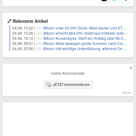
🔗 Relevante Artikel
04.08. 10:22 |
(00)
Bitcoin unter 63.000 Dollar, Wale kaufen und ETF-Anleger verkaufen
04.08. 15:38 |
(00)
Bitcoin erreicht $64.000, bleibt laut Indikator jedoch stark unterbewertet
04.08. 16:10 |
(00)
Bitcoin-Kursanalyse: Steht ein Anstieg über 66.000 $ oder ein Fall unter 62.000 $ bevor?
05.08. 09:51 |
(00)
Bitcoin-Wale bewegen große Summen nach Coldcard-Chaos
04.08. 23:36 |
(00)
Bitcoin hält wichtige Unterstützung, während On-Chain-Daten auf neue Akkumulation hinweisen
- keine Kommentare -
JETZT kommentieren
forum