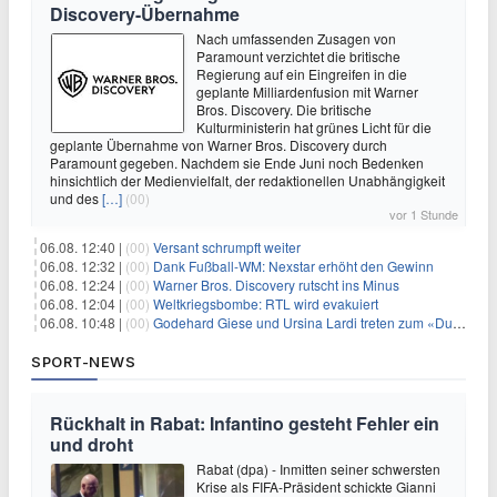
Discovery-Übernahme
Nach umfassenden Zusagen von
Paramount verzichtet die britische
Regierung auf ein Eingreifen in die
geplante Milliardenfusion mit Warner
Bros. Discovery. Die britische
Kulturministerin hat grünes Licht für die
geplante Übernahme von Warner Bros. Discovery durch
Paramount gegeben. Nachdem sie Ende Juni noch Bedenken
hinsichtlich der Medienvielfalt, der redaktionellen Unabhängigkeit
und des
[…]
(00)
vor 1 Stunde
06.08. 12:40 |
(00)
Versant schrumpft weiter
06.08. 12:32 |
(00)
Dank Fußball-WM: Nexstar erhöht den Gewinn
06.08. 12:24 |
(00)
Warner Bros. Discovery rutscht ins Minus
06.08. 12:04 |
(00)
Weltkriegsbombe: RTL wird evakuiert
06.08. 10:48 |
(00)
Godehard Giese und Ursina Lardi treten zum «Duell» an
SPORT-NEWS
Rückhalt in Rabat: Infantino gesteht Fehler ein
und droht
Rabat (dpa) - Inmitten seiner schwersten
Krise als FIFA-Präsident schickte Gianni