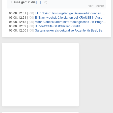
Hause geht in die
[…]
(00)
vor 1 Stunde
06.08. 12:31 |
(00)
LAPP bringt leistungsfähige Datenverbindungen auf die Schiene
06.08. 12:24 |
(00)
Elf Nachwuchskräfte starten bei KRAUSE in Ausbildung und Jahrespraktikum
06.08. 12:18 |
(00)
Mohr Siebeck übernimmt theologisches utb-Programm und die Zeitschrift für Neues Testament (ZNT) von Narr Francke Attempto
06.08. 12:09 |
(00)
Bundesweite Gastfamilien-Studie
06.08. 12:00 |
(00)
Gartenstecker als dekorative Akzente für Beet, Balkon und Terrasse | KNOBLOCH