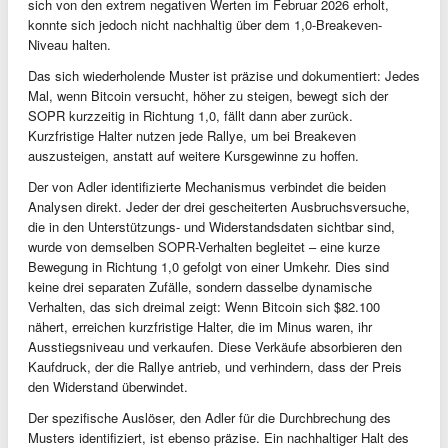
sich von den extrem negativen Werten im Februar 2026 erholt,
konnte sich jedoch nicht nachhaltig über dem 1,0-Breakeven-
Niveau halten.
Das sich wiederholende Muster ist präzise und dokumentiert: Jedes
Mal, wenn Bitcoin versucht, höher zu steigen, bewegt sich der
SOPR kurzzeitig in Richtung 1,0, fällt dann aber zurück.
Kurzfristige Halter nutzen jede Rallye, um bei Breakeven
auszusteigen, anstatt auf weitere Kursgewinne zu hoffen.
Der von Adler identifizierte Mechanismus verbindet die beiden
Analysen direkt. Jeder der drei gescheiterten Ausbruchsversuche,
die in den Unterstützungs- und Widerstandsdaten sichtbar sind,
wurde von demselben SOPR-Verhalten begleitet – eine kurze
Bewegung in Richtung 1,0 gefolgt von einer Umkehr. Dies sind
keine drei separaten Zufälle, sondern dasselbe dynamische
Verhalten, das sich dreimal zeigt: Wenn Bitcoin sich $82.100
nähert, erreichen kurzfristige Halter, die im Minus waren, ihr
Ausstiegsniveau und verkaufen. Diese Verkäufe absorbieren den
Kaufdruck, der die Rallye antrieb, und verhindern, dass der Preis
den Widerstand überwindet.
Der spezifische Auslöser, den Adler für die Durchbrechung des
Musters identifiziert, ist ebenso präzise. Ein nachhaltiger Halt des