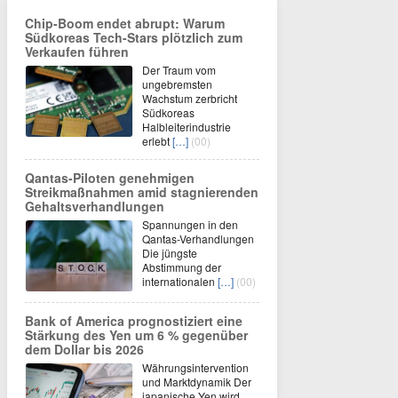
Chip-Boom endet abrupt: Warum
Südkoreas Tech-Stars plötzlich zum
Verkaufen führen
Der Traum vom
ungebremsten
Wachstum zerbricht
Südkoreas
Halbleiterindustrie
erlebt
[…]
(00)
Qantas-Piloten genehmigen
Streikmaßnahmen amid stagnierenden
Gehaltsverhandlungen
Spannungen in den
Qantas-Verhandlungen
Die jüngste
Abstimmung der
internationalen
[…]
(00)
Bank of America prognostiziert eine
Stärkung des Yen um 6 % gegenüber
dem Dollar bis 2026
Währungsintervention
und Marktdynamik Der
japanische Yen wird