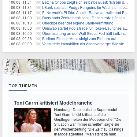
06.08. 11:54 |
(00)
Bettina Orlopp zeigt sich selbstbewusst: "Ich bin die Vorstandsvorsitzende"
06.08. 11:31 |
(00)
LBank setzt auf Pudgy Penguins für Wachstum über den Handel hinaus
06.08. 11:17 |
(00)
Pi Network's PI führt Altcoin-Rallye an, während Bitcoin $65.000 anpeilt
06.08. 11:00 |
(00)
Russlands Zentralbank senkt Zinsen trotz Inflations-Schock – ein riskantes Spiel
06.08. 10:13 |
(00)
Check24 beendet eigene Baufi-Vermittlung
06.08. 10:00 |
(00)
Uniswap startet Pools.trade für Token-Launches auf Robinhood Chain
06.08. 10:00 |
(00)
Überraschung an der Wall Street: Fed hält Leitzins fest – aber Warsh sendet klares Signal
06.08. 09:38 |
(00)
Berliner Fintech Moss steigt zum Einhorn auf
06.08. 09:00 |
(00)
Vermietete Immobilien als Altersvorsorge: Wie viel Rendite Vermieter wirklich verdienen
TOP-THEMEN
Toni Garrn kritisiert Modelbranche
Hamburg - Das deutsche Supermodel
Toni Garrn blickt kritisch auf die
Gepflogenheiten der Modebranche. "Die
Situation war immer scheiße", sagte sie
der Wochenzeitung "Die Zeit" zu Castings
in Modelagenture. "Man steht da halb