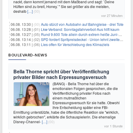
nackt, dann kommt jemand mit dem Maßband und sagt: `Deine
Hüften sind zu breit, Honey.`" Sie sei größer als die meisten,
deshalb
[…]
(00)
vor 27 Minuten
06.08. 13:30 |
(00)
Auto stürzt von Autobahn auf Bahngleise - drei Tote
06.08. 13:28 |
(01)
Lkw-Verband: Sonntagsfahrverbot-Aus hilft kaum
06.08. 13:27 |
(05)
Rund 9.600 Tote allein durch extrem heiße Juni-Woche
06.08. 13:14 |
(02)
SPD fordert Spritpreisdeckel - Union lehnt zweiten Tankrabatt ab
06.08. 13:11 |
(06)
Lies offen für Verschiebung des Klimaziels
BOULEVARD-NEWS
Bella Thorne spricht über Veröffentlichung
privater Bilder nach Erpressungsversuch
(BANG) - Bella Thorne hat über die
emotionalen Folgen gesprochen, die die
Veröffentlichung privater Fotos nach
einem mutmaßlichen
Erpressungsversuch für sie hatte. Obwohl
ihre Entscheidung später eine FBI-
Ermittlung unterstützte, habe die öffentliche Reaktion sie "wirklich,
wirklich gebrochen", erklärte die Schauspielerin. Die ehemalige
Disney-Channel-
[…]
(00)
vor 1 Stunde