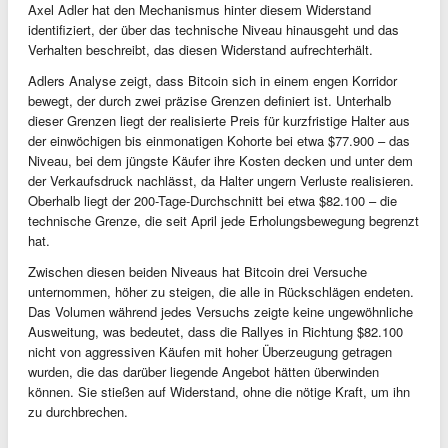
Axel Adler hat den Mechanismus hinter diesem Widerstand
identifiziert, der über das technische Niveau hinausgeht und das
Verhalten beschreibt, das diesen Widerstand aufrechterhält.
Adlers Analyse zeigt, dass Bitcoin sich in einem engen Korridor
bewegt, der durch zwei präzise Grenzen definiert ist. Unterhalb
dieser Grenzen liegt der realisierte Preis für kurzfristige Halter aus
der einwöchigen bis einmonatigen Kohorte bei etwa $77.900 – das
Niveau, bei dem jüngste Käufer ihre Kosten decken und unter dem
der Verkaufsdruck nachlässt, da Halter ungern Verluste realisieren.
Oberhalb liegt der 200-Tage-Durchschnitt bei etwa $82.100 – die
technische Grenze, die seit April jede Erholungsbewegung begrenzt
hat.
Zwischen diesen beiden Niveaus hat Bitcoin drei Versuche
unternommen, höher zu steigen, die alle in Rückschlägen endeten.
Das Volumen während jedes Versuchs zeigte keine ungewöhnliche
Ausweitung, was bedeutet, dass die Rallyes in Richtung $82.100
nicht von aggressiven Käufen mit hoher Überzeugung getragen
wurden, die das darüber liegende Angebot hätten überwinden
können. Sie stießen auf Widerstand, ohne die nötige Kraft, um ihn
zu durchbrechen.