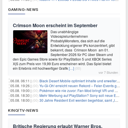
GAMING-NEWS
Crimson Moon erscheint im September
Das unabhängige
Videospielunternehmen
ProbablyMonsters, das sich auf die
Entwicklung eigener IPs konzentriert, gibt
bekannt, dass Crimson Moon am 01.
September 2026 für PC über Steam und
den Epic Games Store sowie für PlayStation 5 und XBOX Series
X|S zum Preis von 19,99 Euro erscheinen wird. Das Spiel bietet
ein Erlebnis mit hochwertiger Grafik
[…]
(00)
vor 7 Stunden
06.08. 06:11 |
(00)
Black Desert Mobile optimiert Inhalte und erweitert Treasure Access
05.08. 19:26 |
(00)
Yu‑Gi‑Oh! erreicht neuen Rekord – Feier‑Events gestartet
05.08. 19:00 |
(00)
Pokémon wie nie zuvor: Fan-Mod bringt VR und Ego-Perspektive nach Kanto
05.08. 18:30 |
(00)
Mehr Werbung auf PlayStation? Sony soll neue Einnahmequellen prüfen
05.08. 18:00 |
(00)
30 Jahre Resident Evil werden begehbar, samt „lebensgroßem Leon“
KINO/TV-NEWS
Britische Regierung erlaubt Warner Bros.