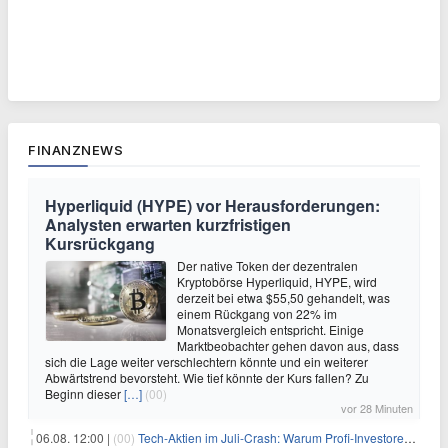
FINANZNEWS
Hyperliquid (HYPE) vor Herausforderungen:
Analysten erwarten kurzfristigen
Kursrückgang
Der native Token der dezentralen
Kryptobörse Hyperliquid, HYPE, wird
derzeit bei etwa $55,50 gehandelt, was
einem Rückgang von 22% im
Monatsvergleich entspricht. Einige
Marktbeobachter gehen davon aus, dass
sich die Lage weiter verschlechtern könnte und ein weiterer
Abwärtstrend bevorsteht. Wie tief könnte der Kurs fallen? Zu
Beginn dieser
[…]
(00)
vor 28 Minuten
06.08. 12:00 |
(00)
Tech-Aktien im Juli-Crash: Warum Profi-Investoren jetzt zugreifen – Stresstest statt Bärenmarkt