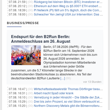
07.08. 21:59 |
(00)
Rückgang bei kleinen Bitcoin (BTC) Investoren erreicht Höchststand seit Dezember 2024
07.08. 20:12 |
(00)
Ethereum auf dem Weg zu $5.000? ETH erobert wichtige Marke zurück, während Institutionen weiter akkumulieren
07.08. 18:39 |
(00)
Pi Network (PI) fällt um 5% täglich, doch die Community bleibt optimistisch
07.08. 18:00 |
(00)
Schwacher Yen zwingt USA zur Intervention: Das größte Risiko seit 15 Jahren
BUSINESS/PRESSE
Endspurt für den B2Run Berlin:
Anmeldeschluss am 26. August
Berlin, 07.08.2026 (lifePR) - Für den
B2Run Berlin am 16. September 2026
können sich Unternehmen noch bis zum
26. August 2026 anmelden. Im
Olympiastadion kommen Mitarbeitende
aus Unternehmen jeder Größe
zusammen, um die 5,7 Kilometer lange Strecke in der
beeindruckenden Stadionkulisse zu absolvieren. Als Teil der
deutschlandweiten B2Run Laufserie
[…]
(00)
vor 13 Stunden
07.08. 16:47 |
(00)
Wirtschaftsstaatssekretär Thomas Dörflinger besucht Handwerksbetrieb im Kammerbezirk Freiburg
07.08. 16:31 |
(00)
Arbeit macht Spaß oder krank
07.08. 16:10 |
(00)
Vernetzung in jeder Hinsicht – Die Städte der Zukunft sind grün-blau
07.08. 15:29 |
(00)
Drei bis zehn Prozent, so viel Strom verbraucht ein Aufzug im Gebäude
07.08. 15:20 |
(00)
Northern Discovery Metals gibt die Börsennotierung an der Frankfurter Wertpapierbörse bekannt