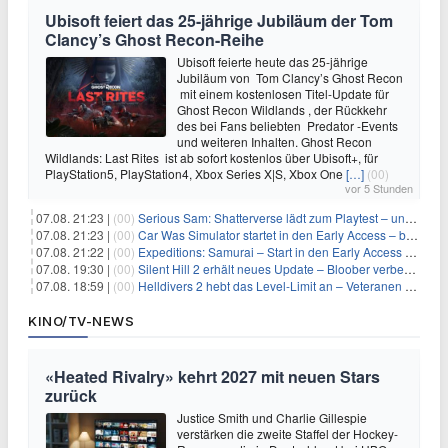
Ubisoft feiert das 25-jährige Jubiläum der Tom
Clancy’s Ghost Recon-Reihe
Ubisoft feierte heute das 25-jährige
Jubiläum von Tom Clancy’s Ghost Recon
mit einem kostenlosen Titel-Update für
Ghost Recon Wildlands , der Rückkehr
des bei Fans beliebten Predator -Events
und weiteren Inhalten. Ghost Recon
Wildlands: Last Rites ist ab sofort kostenlos über Ubisoft+, für
PlayStation5, PlayStation4, Xbox Series X|S, Xbox One
[…]
(00)
vor 5 Stunden
07.08. 21:23 |
(00)
Serious Sam: Shatterverse lädt zum Playtest – und erscheint schon bald!
07.08. 21:23 |
(00)
Car Was Simulator startet in den Early Access – bald gehts los!
07.08. 21:22 |
(00)
Expeditions: Samurai – Start in den Early Access ab heute im feudalen Japan
07.08. 19:30 |
(00)
Silent Hill 2 erhält neues Update – Bloober verbessert Grafik und Performance
07.08. 18:59 |
(00)
Helldivers 2 hebt das Level-Limit an – Veteranen können endlich weiter aufsteigen
KINO/TV-NEWS
«Heated Rivalry» kehrt 2027 mit neuen Stars
zurück
Justice Smith und Charlie Gillespie
verstärken die zweite Staffel der Hockey-