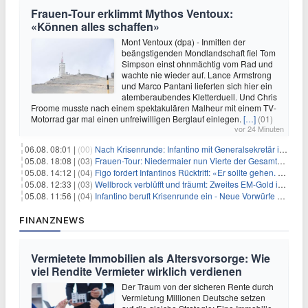
Frauen-Tour erklimmt Mythos Ventoux:
«Können alles schaffen»
Mont Ventoux (dpa) - Inmitten der
beängstigenden Mondlandschaft fiel Tom
Simpson einst ohnmächtig vom Rad und
wachte nie wieder auf. Lance Armstrong
und Marco Pantani lieferten sich hier ein
atemberaubendes Kletterduell. Und Chris
Froome musste nach einem spektakulären Malheur mit einem TV-
Motorrad gar mal einen unfreiwilligen Berglauf einlegen.
[…]
(01)
vor 24 Minuten
06.08. 08:01 |
(00)
Nach Krisenrunde: Infantino mit Generalsekretär im Stadion
05.08. 18:08 |
(03)
Frauen-Tour: Niedermaier nun Vierte der Gesamtwertung
05.08. 14:12 |
(04)
Figo fordert Infantinos Rücktritt: «Er sollte gehen. Jetzt»
05.08. 12:33 |
(03)
Wellbrock verblüfft und träumt: Zweites EM-Gold in Paris
05.08. 11:56 |
(04)
Infantino beruft Krisenrunde ein - Neue Vorwürfe gegen FIFA
FINANZNEWS
Vermietete Immobilien als Altersvorsorge: Wie
viel Rendite Vermieter wirklich verdienen
Der Traum von der sicheren Rente durch
Vermietung Millionen Deutsche setzen