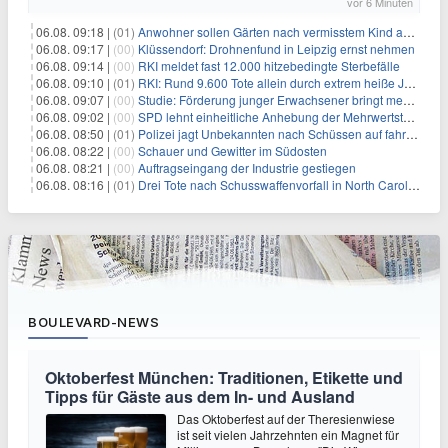
vor 6 Minuten
06.08. 09:18 |
(01)
Anwohner sollen Gärten nach vermisstem Kind absuchen
06.08. 09:17 |
(00)
Klüssendorf: Drohnenfund in Leipzig ernst nehmen
06.08. 09:14 |
(00)
RKI meldet fast 12.000 hitzebedingte Sterbefälle
06.08. 09:10 |
(01)
RKI: Rund 9.600 Tote allein durch extrem heiße Juni-Woche
06.08. 09:07 |
(00)
Studie: Förderung junger Erwachsener bringt mehr als bei Älteren
06.08. 09:02 |
(00)
SPD lehnt einheitliche Anhebung der Mehrwertsteuer ab
06.08. 08:50 |
(01)
Polizei jagt Unbekannten nach Schüssen auf fahrendes Auto
06.08. 08:22 |
(00)
Schauer und Gewitter im Südosten
06.08. 08:21 |
(00)
Auftragseingang der Industrie gestiegen
06.08. 08:16 |
(01)
Drei Tote nach Schusswaffenvorfall in North Carolina
BOULEVARD-NEWS
Oktoberfest München: Traditionen, Etikette und
Tipps für Gäste aus dem In- und Ausland
Das Oktoberfest auf der Theresienwiese
ist seit vielen Jahrzehnten ein Magnet für