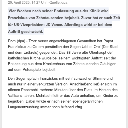
20. April 2025, 14:27 Uhr
·
Quelle:
dpa
Vier Wochen nach seiner Entlassung aus der Klinik wird
Franziskus von Zehntausenden bejubelt. Zuvor hat er auch Zeit
für US-Vizepräsident JD Vance. Allerdings wirkt er bei dem
Auftritt geschwächt.
Rom (dpa) - Trotz seiner angeschlagenen Gesundheit hat Papst
Franziskus zu Ostern persönlich den Segen Urbi et Orbi (Der Stadt
und dem Erdkreis) gespendet. Das 88 Jahre alte Oberhaupt der
katholischen Kirche wurde bei seinem wichtigsten Auftritt seit der
Entlassung aus dem Krankenhaus von Zehntausenden Gläubigen
auf dem Petersplatz bejubelt.
Den Segen sprach Franziskus mit sehr schwacher Stimme und
auch nur in einer verkürzten Version. Anschließend ließ er sich im
offenen Papamobil mehrere Minuten über den Platz im Herzen des
Vatikans fahren. Mehrfach ließ er das Auto anhalten, um Kinder zu
begrüßen. Dabei wirkte er nach seiner lebensgefährlichen
Lungenentzündung immer noch hilfsbedürftig.