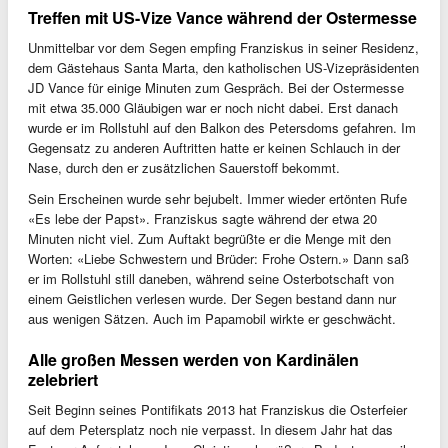
Treffen mit US-Vize Vance während der Ostermesse
Unmittelbar vor dem Segen empfing Franziskus in seiner Residenz,
dem Gästehaus Santa Marta, den katholischen US-Vizepräsidenten
JD Vance für einige Minuten zum Gespräch. Bei der Ostermesse
mit etwa 35.000 Gläubigen war er noch nicht dabei. Erst danach
wurde er im Rollstuhl auf den Balkon des Petersdoms gefahren. Im
Gegensatz zu anderen Auftritten hatte er keinen Schlauch in der
Nase, durch den er zusätzlichen Sauerstoff bekommt.
Sein Erscheinen wurde sehr bejubelt. Immer wieder ertönten Rufe
«Es lebe der Papst». Franziskus sagte während der etwa 20
Minuten nicht viel. Zum Auftakt begrüßte er die Menge mit den
Worten: «Liebe Schwestern und Brüder: Frohe Ostern.» Dann saß
er im Rollstuhl still daneben, während seine Osterbotschaft von
einem Geistlichen verlesen wurde. Der Segen bestand dann nur
aus wenigen Sätzen. Auch im Papamobil wirkte er geschwächt.
Alle großen Messen werden von Kardinälen
zelebriert
Seit Beginn seines Pontifikats 2013 hat Franziskus die Osterfeier
auf dem Petersplatz noch nie verpasst. In diesem Jahr hat das