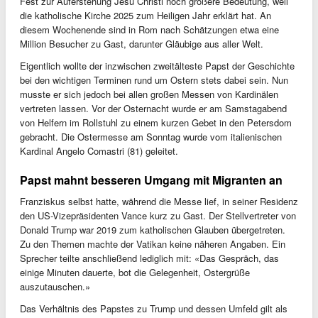
Fest zur Auferstehung Jesu Christi noch größere Bedeutung, weil
die katholische Kirche 2025 zum Heiligen Jahr erklärt hat. An
diesem Wochenende sind in Rom nach Schätzungen etwa eine
Million Besucher zu Gast, darunter Gläubige aus aller Welt.
Eigentlich wollte der inzwischen zweitälteste Papst der Geschichte
bei den wichtigen Terminen rund um Ostern stets dabei sein. Nun
musste er sich jedoch bei allen großen Messen von Kardinälen
vertreten lassen. Vor der Osternacht wurde er am Samstagabend
von Helfern im Rollstuhl zu einem kurzen Gebet in den Petersdom
gebracht. Die Ostermesse am Sonntag wurde vom italienischen
Kardinal Angelo Comastri (81) geleitet.
Papst mahnt besseren Umgang mit Migranten an
Franziskus selbst hatte, während die Messe lief, in seiner Residenz
den US-Vizepräsidenten Vance kurz zu Gast. Der Stellvertreter von
Donald Trump war 2019 zum katholischen Glauben übergetreten.
Zu den Themen machte der Vatikan keine näheren Angaben. Ein
Sprecher teilte anschließend lediglich mit: «Das Gespräch, das
einige Minuten dauerte, bot die Gelegenheit, Ostergrüße
auszutauschen.»
Das Verhältnis des Papstes zu Trump und dessen Umfeld gilt als