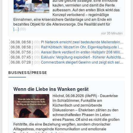
auf die gleiche Strategie: Eine Immobilie
kaufen, vermieten und damit die Rente
aufbessern. Auf den ersten Blick wirkt das
Konzept verlockend – regelmäßige
Einnahmen, eine krisensichere Geldanlage und am Ende ein
bezahltes Objekt für die Altersvorsorge. Die Realität sieht für
[…]
(00)
vor 35 Minuten
06.08. 08:58 |
(00)
Pi Network erreicht zwei bedeutende Meilensteine in einer Rallye
06.08. 08:58 |
(00)
Ralf Kölbach: Mozart im Ohr, Eigenkapitalquote im Blick - wie dieser Denker die Westerwald Bank führt
06.08. 07:56 |
(00)
Aareal Bank verdient im ersten Halbjahr 208 Millionen Euro
06.08. 07:45 |
(00)
Exklusiv: Vergütung explodiert - früherer Aufsichtsratschef gibt aus Protest Ehrentitel ab
06.08. 07:28 |
(00)
Commerzbank steigert Gewinn und zeigt sich selbstbewusst gegenüber Unicredit
BUSINESS/PRESSE
Wenn die Liebe ins Wanken gerät
Höchst, 06.08.2026 (lifePR) - Dauerkrise
im Schlafzimmer, Funkstille am
Küchentisch und zermürbende
Diskussionen – Ehekrisen zählen zu den
schmerzhaftesten Phasen im Leben
eines Paares. Oft sind es nicht die großen
Fehltritte, die eine Beziehung vergiften, sondern chronischer
Alltagsstress, mangelnde Kommunikation und emotionale