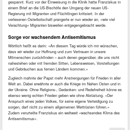
gespannt. Kurz vor der Einweisung in die Klinik hatte Franziskus in
einem Brief an die US-Bischöfe den Umgang der neuen US-
Regierung mit Migranten und Flüchtlingen kritisiert. In der
verlesenen Osterbotschaft prangerte er nun wieder an, «wie viel
Verachtung» Migranten bisweilen entgegengebracht werde.
Sorge vor wachsendem Antisemitismus
Wörtlich heißt es darin: «An diesem Tag würde ich mir wünschen,
dass wir wieder zur Hoffnung und zum Vertrauen in unsere
Mitmenschen zurückfinden – auch denen gegenüber, die uns nicht
nahestehen oder mit fremden Sitten, Lebensweisen, Vorstellungen
und Gebräuchen aus fernen Ländern kommen.»
Zugleich mahnte der Papst mehr Anstrengungen für Frieden in aller
Welt an. Dabei erwähnte er auch die Kriege im Nahen Osten und in
der Ukraine. Ohne Religions-, Gedanken- und Redefreiheit könne es
ebenso wenig echten Frieden geben wie ohne Abrüstung. «Der
Anspruch eines jeden Volkes, für seine eigene Verteidigung zu
sorgen, darf nicht zu einem allgemeinen Wettrüsten führen.»
Zudem verurteilte Franziskus ein weltweit «wachsendes Klima des
Antisemitismus».