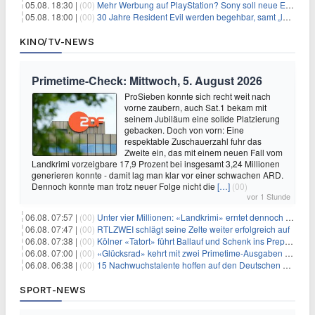
05.08. 18:30 |
(00)
Mehr Werbung auf PlayStation? Sony soll neue Einnahmequellen prüfen
05.08. 18:00 |
(00)
30 Jahre Resident Evil werden begehbar, samt „lebensgroßem Leon“
KINO/TV-NEWS
Primetime-Check: Mittwoch, 5. August 2026
ProSieben konnte sich recht weit nach
vorne zaubern, auch Sat.1 bekam mit
seinem Jubiläum eine solide Platzierung
gebacken. Doch von vorn: Eine
respektable Zuschauerzahl fuhr das
Zweite ein, das mit einem neuen Fall vom
Landkrimi vorzeigbare 17,9 Prozent bei insgesamt 3,24 Millionen
generieren konnte - damit lag man klar vor einer schwachen ARD.
Dennoch konnte man trotz neuer Folge nicht die
[…]
(00)
vor 1 Stunde
06.08. 07:57 |
(00)
Unter vier Millionen: «Landkrimi» erntet dennoch Primetime-Führung
06.08. 07:47 |
(00)
RTLZWEI schlägt seine Zelte weiter erfolgreich auf
06.08. 07:38 |
(00)
Kölner «Tatort» führt Ballauf und Schenk ins Prepper-Milieu
06.08. 07:00 |
(00)
«Glücksrad» kehrt mit zwei Primetime-Ausgaben zurück
06.08. 06:38 |
(00)
15 Nachwuchstalente hoffen auf den Deutschen Radiopreis
SPORT-NEWS