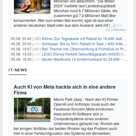
Millionen von Besuchern. "Die Wiesn
2024" meldete laut Landeshauptstadt
München rund 6,7 Millionen Gäste, die
zusammen gut 7,0 Millionen Maß Bier
konsumierten. Wer zum ersten Mal kommt, egal ob aus einer
anderen deutschen Stadt oder aus dem Ausland, wird mit
[…]
(00)
vor 3 Minuten
05.08. 20:40 |
(02)
Kölner Zoo Tageskarte mit Rabatt für 18,49€ statt 29,50€ – einlösbar bis Dezember
05.08. 20:33 |
(00)
Schiesser: Bis zu 50% Rabatt im Sale (~600 Artikel zur Auswahl)
05.08. 19:47 |
(01)
Bali Therme inkl. Übernachtung & Frühstück im Premium Hotel (Bad Oeynhausen) ab 89€ p.P.
05.08. 19:30 |
(00)
LEGO Disney Ferkels Geburtstagsspaß (43305) für 29,10€
05.08. 18:30 |
(00)
deuter Waldfuchs 14 Kinderrucksack für 29,99€ – Amber-maple
IT-NEWS
Auch KI von Meta hackte sich in eine andere
Firma
Menlo Park (dpa) - Nach den KI-Firmen
OpenAI und Anthropic muss auch der
Facebook-Konzern Meta einräumen,
dass seine KI-Software sich in
Computersysteme eines anderen
Unternehmens gehackt hat. Ähnlich wie
bei einigen Vorfällen der beiden Rivalen lag das Problem auch
hier in einer Fehlkonfiguration des Systems bei demselben