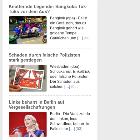
Knatternde Legende: Bangkoks Tuk-
Tuks vor dem Aus?
Bangkok (dpa) - Es ist
ein Geräusch, das zu
Bangkok gehört wie
goldene Tempel,
Garküchen und
[…]
(00)
Schaden durch falsche Polizisten
stark gestiegen
Wiesbaden (dpa) -
Schockanruf, Enkeltrick
oder falsche Polizisten:
Der Schaden aus
solchen
[…]
(00)
Linke beharrt in Berlin auf
Vergesellschaftungen
Berlin - Die Vorsitzende
der Linken, Ines
Schwerdtner, beharrt im
Falle einer
[…]
(03)