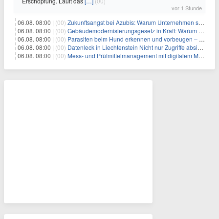
Erschöpfung. Läuft das
[…]
(00)
vor 1 Stunde
06.08. 08:00 |
(00)
Zukunftsangst bei Azubis: Warum Unternehmen schnelle Erfolgserlebnisse ermöglichen sollten
06.08. 08:00 |
(00)
Gebäudemodernisierungsgesetz in Kraft: Warum in Hamburg trotzdem eigene Regeln gelten
06.08. 08:00 |
(00)
Parasiten beim Hund erkennen und vorbeugen – Die wichtigsten Tipps
06.08. 08:00 |
(00)
Datenleck in Liechtenstein Nicht nur Zugriffe absichern, sondern sensible Daten selbst schützen
06.08. 08:00 |
(00)
Mess- und Prüfmittelmanagement mit digitalem Management im Griff