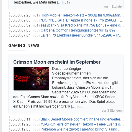
Testpartner, wie Meta unter
[…]
(01)
vor 1 Stunde
06.08. 09:26 |
(01)
High-Mobile: Telekom-Netz – 30GB für 9,99€/Monat / 80GB für 12,49€/Monat / 100GB für 19,99€/Monat (auch mtl. kündbar)
06.08. 09:03 |
(00)
*DOPPELKARTE* Apple iPhone 17 Pro 256GB + 80€ Online Bonus + 50GB 5G + Alles-Flat im Telekom-Netz für 44,94€/Monat – eff. 4,40€/Monat
06.08. 08:39 |
(01)
easybank Visa Kreditkarte mit 75€ Bonus – eine der besten Kreditkarten
06.08. 07:05 |
(00)
Gardena Comfort Reinigungsspritze für 12,89€
06.08. 07:04 |
(00)
Laifen P3 Elektrorasierer Bundle für 152,99€ – IPX7, 2×12.000 Schnitte/min, USB-C, 0,055mm Scherfolie
GAMING-NEWS
Crimson Moon erscheint im September
Das unabhängige
Videospielunternehmen
ProbablyMonsters, das sich auf die
Entwicklung eigener IPs konzentriert, gibt
bekannt, dass Crimson Moon am 01.
September 2026 für PC über Steam und
den Epic Games Store sowie für PlayStation 5 und XBOX Series
X|S zum Preis von 19,99 Euro erscheinen wird. Das Spiel bietet
ein Erlebnis mit hochwertiger Grafik
[…]
(00)
vor 3 Stunden
06.08. 06:11 |
(00)
Black Desert Mobile optimiert Inhalte und erweitert Treasure Access
05.08. 19:26 |
(00)
Yu‑Gi‑Oh! erreicht neuen Rekord – Feier‑Events gestartet
05.08. 19:00 |
(00)
Pokémon wie nie zuvor: Fan-Mod bringt VR und Ego-Perspektive nach Kanto