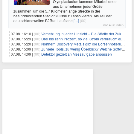
Olympiastadion kommen Mitarbeitende
aus Unternehmen jeder Größe
zusammen, um die 5,7 Kilometer lange Strecke in der
beeindruckenden Stadionkulisse zu absolvieren. Als Teil der
deutschlandweiten B2Run Laufserie
[…]
(00)
vor 4 Stunden
07.08. 16:10 |
(00)
Vernetzung in jeder Hinsicht – Die Städte der Zukunft sind grün-blau
07.08. 15:29 |
(00)
Drei bis zehn Prozent, so viel Strom verbraucht ein Aufzug im Gebäude
07.08. 15:20 |
(00)
Northern Discovery Metals gibt die Börsennotierung an der Frankfurter Wertpapierbörse bekannt
07.08. 15:09 |
(00)
Zu viele Tools, zu wenig Überblick? Welche Software IT-Dienstleister wirklich brauchen
07.08. 14:09 |
(00)
Detektor gezielt an Messaufgabe anpassen