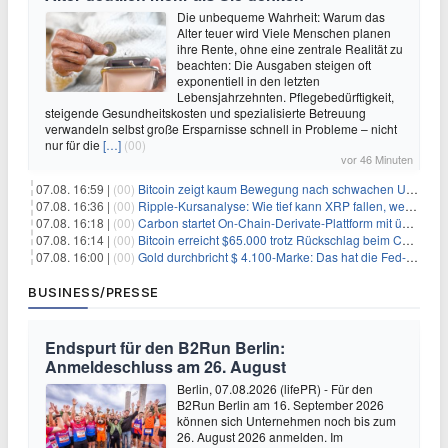
Die unbequeme Wahrheit: Warum das
Alter teuer wird Viele Menschen planen
ihre Rente, ohne eine zentrale Realität zu
beachten: Die Ausgaben steigen oft
exponentiell in den letzten
Lebensjahrzehnten. Pflegebedürftigkeit,
steigende Gesundheitskosten und spezialisierte Betreuung
verwandeln selbst große Ersparnisse schnell in Probleme – nicht
nur für die
[…]
(00)
vor 46 Minuten
07.08. 16:59 |
(00)
Bitcoin zeigt kaum Bewegung nach schwachen US-Arbeitsmarktdaten, Fed-Zinserhöhungschancen sinken auf 44%
07.08. 16:36 |
(00)
Ripple-Kursanalyse: Wie tief kann XRP fallen, wenn die $1-Unterstützung am Wochenende verloren geht?
07.08. 16:18 |
(00)
Carbon startet On-Chain-Derivate-Plattform mit über 950 Märkten in einem Konto
07.08. 16:14 |
(00)
Bitcoin erreicht $65.000 trotz Rückschlag beim CLARITY Act und fehlendem US-Iran-Abkommen
07.08. 16:00 |
(00)
Gold durchbricht $ 4.100-Marke: Das hat die Fed-Entscheidung ausgelöst
BUSINESS/PRESSE
Endspurt für den B2Run Berlin:
Anmeldeschluss am 26. August
Berlin, 07.08.2026 (lifePR) - Für den
B2Run Berlin am 16. September 2026
können sich Unternehmen noch bis zum
26. August 2026 anmelden. Im