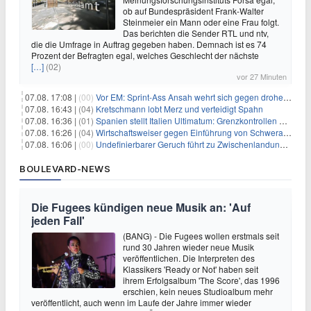
ob auf Bundespräsident Frank-Walter
Steinmeier ein Mann oder eine Frau folgt.
Das berichten die Sender RTL und ntv,
die die Umfrage in Auftrag gegeben haben. Demnach ist es 74
Prozent der Befragten egal, welches Geschlecht der nächste
[…]
(02)
vor 27 Minuten
07.08. 17:08 |
(00)
Vor EM: Sprint-Ass Ansah wehrt sich gegen drohende Sperre
07.08. 16:43 |
(04)
Kretschmann lobt Merz und verteidigt Spahn
07.08. 16:36 |
(01)
Spanien stellt Italien Ultimatum: Grenzkontrollen beenden
07.08. 16:26 |
(04)
Wirtschaftsweiser gegen Einführung von Schwerarbeiter-Rente
07.08. 16:06 |
(00)
Undefinierbarer Geruch führt zu Zwischenlandung von Flieger
BOULEVARD-NEWS
Die Fugees kündigen neue Musik an: 'Auf
jeden Fall'
(BANG) - Die Fugees wollen erstmals seit
rund 30 Jahren wieder neue Musik
veröffentlichen. Die Interpreten des
Klassikers 'Ready or Not' haben seit
ihrem Erfolgsalbum 'The Score', das 1996
erschien, kein neues Studioalbum mehr
veröffentlicht, auch wenn im Laufe der Jahre immer wieder