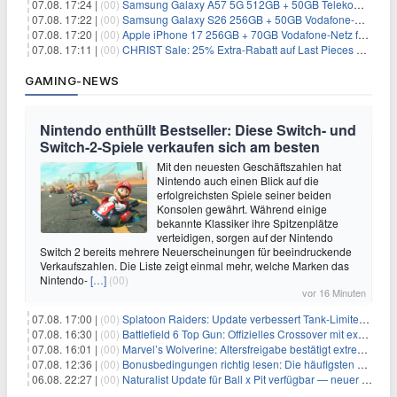
07.08. 17:24 |
(00)
Samsung Galaxy A57 5G 512GB + 50GB Telekom-Netz für 20€/Monat (effektiv 3,33€/Monat)
07.08. 17:22 |
(00)
Samsung Galaxy S26 256GB + 50GB Vodafone-Netz für 19,99€/Monat (effektiv 1,26€/Monat)
07.08. 17:20 |
(00)
Apple iPhone 17 256GB + 70GB Vodafone-Netz für 34,99€/Monat (effektiv 6,41€/Monat)
07.08. 17:11 |
(00)
CHRIST Sale: 25% Extra-Rabatt auf Last Pieces bei Schmuck & Uhren
GAMING-NEWS
Nintendo enthüllt Bestseller: Diese Switch- und
Switch-2-Spiele verkaufen sich am besten
Mit den neuesten Geschäftszahlen hat
Nintendo auch einen Blick auf die
erfolgreichsten Spiele seiner beiden
Konsolen gewährt. Während einige
bekannte Klassiker ihre Spitzenplätze
verteidigen, sorgen auf der Nintendo
Switch 2 bereits mehrere Neuerscheinungen für beeindruckende
Verkaufszahlen. Die Liste zeigt einmal mehr, welche Marken das
Nintendo-
[…]
(00)
vor 16 Minuten
07.08. 17:00 |
(00)
Splatoon Raiders: Update verbessert Tank-Limiter und behebt Bugs
07.08. 16:30 |
(00)
Battlefield 6 Top Gun: Offizielles Crossover mit exklusiven Inhalten angekündigt
07.08. 16:01 |
(00)
Marvel’s Wolverine: Altersfreigabe bestätigt extreme Gewalt und düstere Szenen
07.08. 12:36 |
(00)
Bonusbedingungen richtig lesen: Die häufigsten Stolperfallen
06.08. 22:27 |
(00)
Naturalist Update für Ball x Pit verfügbar — neuer Content auf allen Plattformen