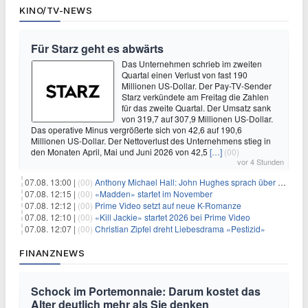
KINO/TV-NEWS
Für Starz geht es abwärts
Das Unternehmen schrieb im zweiten
Quartal einen Verlust von fast 190
Millionen US-Dollar. Der Pay-TV-Sender
Starz verkündete am Freitag die Zahlen
für das zweite Quartal. Der Umsatz sank
von 319,7 auf 307,9 Millionen US-Dollar.
Das operative Minus vergrößerte sich von 42,6 auf 190,6
Millionen US-Dollar. Der Nettoverlust des Unternehmens stieg in
den Monaten April, Mai und Juni 2026 von 42,5
[…]
(00)
vor 4 Stunden
07.08. 13:00 |
(00)
Anthony Michael Hall: John Hughes sprach über eine Fortsetzung von 'The Breakfast Club'
07.08. 12:15 |
(00)
«Madden» startet im November
07.08. 12:12 |
(00)
Prime Video setzt auf neue K-Romanze
07.08. 12:10 |
(00)
«Kill Jackie» startet 2026 bei Prime Video
07.08. 12:07 |
(00)
Christian Zipfel dreht Liebesdrama «Pestizid»
FINANZNEWS
Schock im Portemonnaie: Darum kostet das
Alter deutlich mehr als Sie denken