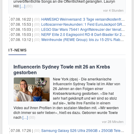
unveröffentlichte Songs an die Öffentlichkeit gelangten. Lauryn
Hill
[…]
(00)
vor 4 Stunden
07.08. 16:22 |
(00)
HAWESKO Weinversand: 3 Tage versandkostenfrei bestellen (MBW 25€)
07.08. 15:53 |
(00)
Lottoscanner-Neukunden: 1 Feld EuroJackpot GRATIS spielen
07.08. 15:03 |
(00)
LEGO Star Wars 75441 Angriffskreuzer der Venator-Klasse für 50,25€
07.08. 15:03 |
(00)
NERF Elite 2.0 Eaglepoint RD-8 Dart-Blaster für 20,49€
07.08. 13:12 |
(00)
Weinfreunde (REWE Group): bis zu 15-25% Rabatt je nach Anzahl der Flaschen
IT-NEWS
Influencerin Sydney Towle mit 26 an Krebs
gestorben
New York (dpa) - Die amerikanische
Influencerin Sydney Towle ist im Alter von
26 Jahren an den Folgen einer
Krebserkrankung gestorben. «Sie hat
sehr hart gekämpft und wir sind so stolz
auf sie», teilte ihre Familie in einem
Video auf ihren Profilen in den sozialen Medien mit. «Wir werden
dich immer so sehr lieben», hieß es dazu. Geboren wurde Towle
nach
[…]
(00)
vor 28 Minuten
07.08. 17:26 |
(00)
Samsung Galaxy S26 Ultra 256GB + 250GB Telekom-Netz für 34€/Monat (effektiv 5,42€/Monat)