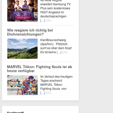
erweitert Samsung TV
Plus sein kostenloses
FAST-Angebot im
deutschsprachigen
[…]
(00)
Wie reagiere ich richtig bei
Drohnensichtungen?
Kiel/Braunschweig
(dpa/tmn) - Plötzlich
surrt es über dem Kopf:
Es ist keine
[…]
(00)
MARVEL Tōkon: Fighting Souls ist ab
heute verfügbar
Im Verlauf des heutigen
Tages erscheint
MARVEL Tōkon:
Fighting Souls von
[…]
(00)
Suchbegriff