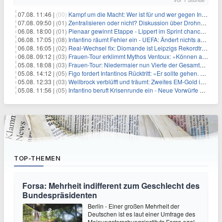
07.08. 11:46 |
(00)
Kampf um die Macht: Wer ist für und wer gegen Infantino?
07.08. 09:50 |
(01)
Zentralisieren oder nicht? Diskussion über Drohnenabwehr
06.08. 18:00 |
(01)
Pienaar gewinnt Etappe - Lippert im Sprint chancenlos
06.08. 17:05 |
(08)
Infantino räumt Fehler ein - UEFA: Ändert nichts an Boykott
06.08. 16:05 |
(02)
Real-Wechsel fix: Diomande ist Leipzigs Rekordtransfer
06.08. 09:12 |
(03)
Frauen-Tour erklimmt Mythos Ventoux: «Können alles schaffen»
05.08. 18:08 |
(03)
Frauen-Tour: Niedermaier nun Vierte der Gesamtwertung
05.08. 14:12 |
(05)
Figo fordert Infantinos Rücktritt: «Er sollte gehen. Jetzt»
05.08. 12:33 |
(03)
Wellbrock verblüfft und träumt: Zweites EM-Gold in Paris
05.08. 11:56 |
(05)
Infantino beruft Krisenrunde ein - Neue Vorwürfe gegen FIFA
TOP-THEMEN
Forsa: Mehrheit indifferent zum Geschlecht des
Bundespräsidenten
Berlin - Einer großen Mehrheit der
Deutschen ist es laut einer Umfrage des
Meinungsforschungsinstituts Forsa egal,