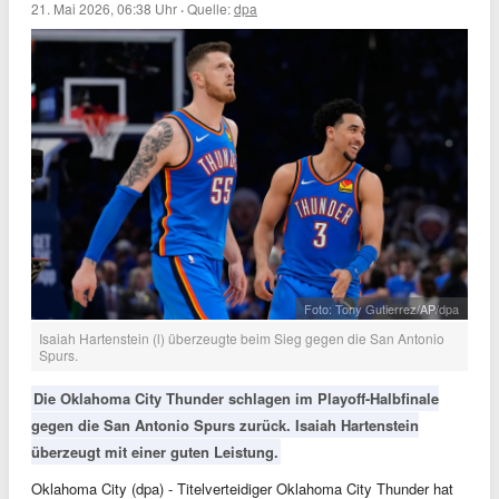
21. Mai 2026, 06:38 Uhr
·
Quelle:
dpa
Foto: Tony Gutierrez/AP/dpa
Isaiah Hartenstein (l) überzeugte beim Sieg gegen die San Antonio
Spurs.
Die Oklahoma City Thunder schlagen im Playoff-Halbfinale
gegen die San Antonio Spurs zurück. Isaiah Hartenstein
überzeugt mit einer guten Leistung.
Oklahoma City (dpa) - Titelverteidiger Oklahoma City Thunder hat