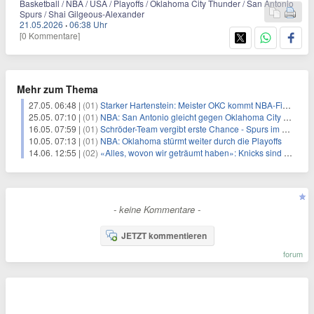
Basketball / NBA / USA / Playoffs / Oklahoma City Thunder / San Antonio
Spurs / Shai Gilgeous-Alexander
21.05.2026
·
06:38 Uhr
[0 Kommentare]
Mehr zum Thema
27.05. 06:48 |
(01)
Starker Hartenstein: Meister OKC kommt NBA-Finale näher
25.05. 07:10 |
(01)
NBA: San Antonio gleicht gegen Oklahoma City wieder aus
16.05. 07:59 |
(01)
Schröder-Team vergibt erste Chance - Spurs im NBA-Halbfinale
10.05. 07:13 |
(01)
NBA: Oklahoma stürmt weiter durch die Playoffs
14.06. 12:55 |
(02)
«Alles, wovon wir geträumt haben»: Knicks sind NBA-Champion
- keine Kommentare -
JETZT kommentieren
forum