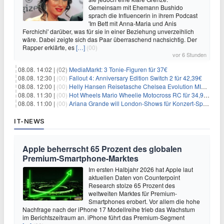
Gemeinsam mit Ehemann Bushido
sprach die Influencerin in ihrem Podcast
'Im Bett mit Anna-Maria und Anis
Ferchichi' darüber, was für sie in einer Beziehung unverzeihlich
wäre. Dabei zeigte sich das Paar überraschend nachsichtig. Der
Rapper erklärte, es
[…]
(00)
vor 6 Stunden
08.08. 14:02 |
(02)
MediaMarkt: 3 Tonie-Figuren für 37€
08.08. 12:30 |
(00)
Fallout 4: Anniversary Edition Switch 2 für 42,39€
08.08. 12:00 |
(00)
Helly Hansen Reisetasche Chelsea Evolution MID 54L für 29,99€
08.08. 11:30 |
(00)
Hot Wheels Mario Wheelie Motocross RC für 34,99€
08.08. 11:00 |
(00)
Ariana Grande will London-Shows für Konzert-Special filmen
IT-NEWS
Apple beherrscht 65 Prozent des globalen
Premium-Smartphone-Marktes
Im ersten Halbjahr 2026 hat Apple laut
aktuellen Daten von Counterpoint
Research stolze 65 Prozent des
weltweiten Marktes für Premium-
Smartphones erobert. Vor allem die hohe
Nachfrage nach der iPhone 17 Modellreihe trieb das Wachstum
im Berichtszeitraum an. iPhone führt das Premium-Segment