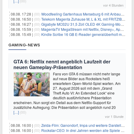
[…]
(00)
vor 4 Stunden
08.08. 17:28 |
(00)
Woodfeeling Gartenhaus Merseburg 6 mit Anbaudach für 1.048€
08.08. 16:50 |
(00)
Telekom Magenta Zuhause M, L & XL mit FRITZ!Box 7690 für 1€ und 220€ Bonus (effektiv ab 19,74€/Monat)
08.08. 16:27 |
(00)
Gigabyte MO32U 31,5 Zoll OLED 4K Gaming-Monitor für 549€
08.08. 15:59 |
(00)
MagentaTV MegaStream mit Netflix, Disney+, Apple TV+ & RTL+ für 30€/Monat (effektiv 20,83€/Monat)
08.08. 15:49 |
(00)
Kindle Scribe 16 GB E-Reader generalüberholt mit Eingabestift für 197,99€
GAMING-NEWS
GTA 6: Netflix nennt angeblich Laufzeit der
neuen Gameplay-Präsentation
Fans von GTA 6 müssen nicht mehr lange
auf neue Bilder aus Rockstars heiß
erwartetem Open-World-Spiel warten. Am
27. August 2026 soll mit dem „Grand
Theft Auto VI: An Extended Look“ eine
deutlich ausführlichere Präsentation
erscheinen. Nun sorgt ein Detail aus dem Netflix-Support für
zusätzliche Aufregung: Die Präsentation soll angeblich rund 20
[…]
(00)
vor 1 Stunde
08.08. 16:00 |
(00)
Zelda-Film: Ganondorf, Impa und weitere Darsteller sollen feststehen
08.08. 16:00 |
(00)
Rockstar-CEO: In drei Jahren werden alle Spiele gestreamt