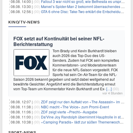
08.08. 14:00 |
(00)
Fallout 3 war nicht so groß, wie Bethesda es ursprünglich wollte
08.08. 13:30 |
(00)
Marvel’s Spider-Man 2 bekommt überraschendes PS5-Update mit gewünschter Komfortfunktion
08.08. 12:56 |
(00)
GTA 6 ohne Disc: Take-Two erklärt die Entscheidung für Download-Codes
KINO/TV-NEWS
FOX setzt auf Kontinuität bei seiner NFL-
Berichterstattung
Tom Brady und Kevin Burkhardt bleiben
auch 2026 das Top-Duo des US-
Senders. Zudem hat FOX sein komplettes
Kommentatoren- und Moderatorenteam
für die neue NFL-Saison vorgestellt. FOX
Sports hat sein On-Air-Team für die NFL-
Saison 2026 bekannt gegeben und setzt dabei weitgehend auf
bewährte Gesichter. Angeführt wird die Berichterstattung erneut
vom Top-Team um Kommentator Kevin Burkhardt und Ex-
[…]
(00)
vor 4 Stunden
08.08. 12:07 |
(00)
ZDF zeigt nur den Auftakt von «The Assassin» im Fernsehen
08.08. 11:38 |
(00)
NBC macht «The Voice» zum Promi-Event
08.08. 11:06 |
(00)
ZDF zeigt vierte «Precht»-Ausgabe
08.08. 11:00 |
(00)
Da'Vine Joy Randolph übernimmt Hauptrolle in starbesetzter schwarzer Komödie
08.08. 10:38 |
(00)
«Camping Paradis» lädt zur süßen Themenwoche ein
SPORT-NEWS