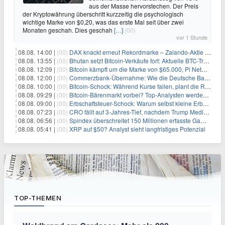
aus der Masse hervorstechen. Der Preis
der Kryptowährung überschritt kurzzeitig die psychologisch
wichtige Marke von $0,20, was das erste Mal seit über zwei
Monaten geschah. Dies geschah
[…]
(00)
vor 1 Stunde
08.08. 14:00 |
(00)
DAX knackt erneut Rekordmarke – Zalando-Aktie crasht nach Quartalszahlen
08.08. 13:55 |
(00)
Bhutan setzt Bitcoin-Verkäufe fort: Aktuelle BTC-Transaktionen
08.08. 12:09 |
(00)
Bitcoin kämpft um die Marke von $65.000, Pi Network gewinnt an Unterstützung
08.08. 12:00 |
(00)
Commerzbank-Übernahme: Wie die Deutsche Bank im Schatten zum großen Gewinner wird
08.08. 10:00 |
(00)
Bitcoin-Schock: Während Kurse fallen, plant die Regierung die Steuer-Bombe
08.08. 09:29 |
(00)
Bitcoin-Bärenmarkt vorbei? Top-Analysten werden optimistisch, aber die Geschichte sagt etwas anderes
08.08. 09:00 |
(00)
Erbschaftsteuer-Schock: Warum selbst kleine Erbschaften den Fiskus Millionen kosten
08.08. 07:23 |
(00)
CRO fällt auf 3-Jahres-Tief, nachdem Trump Media zwei große Crypto.com-Deals storniert
08.08. 06:56 |
(00)
Spindex überschreitet 150 Millionen erfasste Gaming-Ereignisse in Echtzeit-Datenpipeline
08.08. 05:41 |
(00)
XRP auf $50? Analyst sieht langfristiges Potenzial
TOP-THEMEN