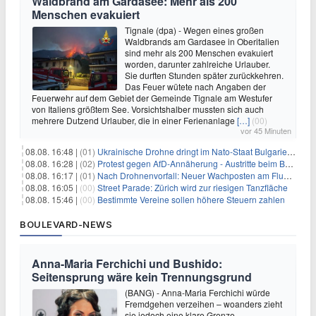
Waldbrand am Gardasee: Mehr als 200
Menschen evakuiert
Tignale (dpa) - Wegen eines großen
Waldbrands am Gardasee in Oberitalien
sind mehr als 200 Menschen evakuiert
worden, darunter zahlreiche Urlauber.
Sie durften Stunden später zurückkehren.
Das Feuer wütete nach Angaben der
Feuerwehr auf dem Gebiet der Gemeinde Tignale am Westufer
von Italiens größtem See. Vorsichtshalber mussten sich auch
mehrere Dutzend Urlauber, die in einer Ferienanlage
[…]
(00)
vor 45 Minuten
08.08. 16:48 |
(01)
Ukrainische Drohne dringt im Nato-Staat Bulgarien ein
08.08. 16:28 |
(02)
Protest gegen AfD-Annäherung - Austritte beim BSW Sachsen-Anhalt
08.08. 16:17 |
(01)
Nach Drohnenvorfall: Neuer Wachposten am Flughafen
08.08. 16:05 |
(00)
Street Parade: Zürich wird zur riesigen Tanzfläche
08.08. 15:46 |
(00)
Bestimmte Vereine sollen höhere Steuern zahlen
BOULEVARD-NEWS
Anna-Maria Ferchichi und Bushido:
Seitensprung wäre kein Trennungsgrund
(BANG) - Anna-Maria Ferchichi würde
Fremdgehen verzeihen – woanders zieht
sie jedoch eine klare Grenze.