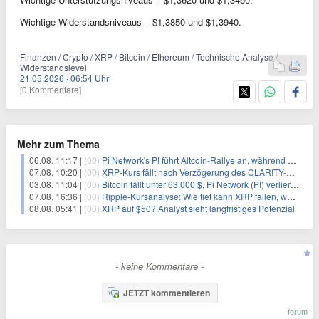
Wichtige Widerstandsniveaus – $1,3850 und $1,3940.
Finanzen / Crypto / XRP / Bitcoin / Ethereum / Technische Analyse /
Widerstandslevel
21.05.2026
·
06:54 Uhr
[0 Kommentare]
Mehr zum Thema
06.08. 11:17 |
(00)
Pi Network's PI führt Altcoin-Rallye an, während Bitcoin $65.000 anpeilt
07.08. 10:20 |
(00)
XRP-Kurs fällt nach Verzögerung des CLARITY-Gesetzes, Analyst warnt vor schwachem August-Trend
03.08. 11:04 |
(00)
Bitcoin fällt unter 63.000 $, Pi Network (PI) verliert an Schwung
07.08. 16:36 |
(00)
Ripple-Kursanalyse: Wie tief kann XRP fallen, wenn die $1-Unterstützung am Wochenende verloren geht?
08.08. 05:41 |
(00)
XRP auf $50? Analyst sieht langfristiges Potenzial
- keine Kommentare -
JETZT kommentieren
forum