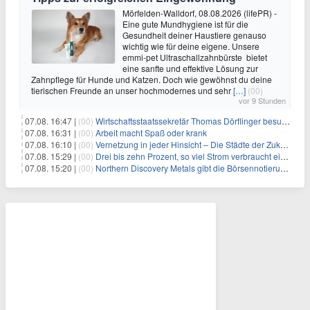
Mörfelden-Walldorf, 08.08.2026 (lifePR) -
Eine gute Mundhygiene ist für die
Gesundheit deiner Haustiere genauso
wichtig wie für deine eigene. Unsere
emmi-pet Ultraschallzahnbürste bietet
eine sanfte und effektive Lösung zur
Zahnpflege für Hunde und Katzen. Doch wie gewöhnst du deine
tierischen Freunde an unser hochmodernes und sehr
[…]
(00)
vor 9 Stunden
07.08. 16:47 |
(00)
Wirtschaftsstaatssekretär Thomas Dörflinger besucht Handwerksbetrieb im Kammerbezirk Freiburg
07.08. 16:31 |
(00)
Arbeit macht Spaß oder krank
07.08. 16:10 |
(00)
Vernetzung in jeder Hinsicht – Die Städte der Zukunft sind grün-blau
07.08. 15:29 |
(00)
Drei bis zehn Prozent, so viel Strom verbraucht ein Aufzug im Gebäude
07.08. 15:20 |
(00)
Northern Discovery Metals gibt die Börsennotierung an der Frankfurter Wertpapierbörse bekannt