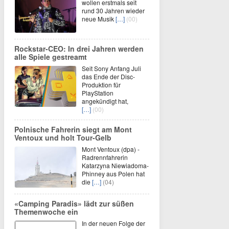
wollen erstmals seit
rund 30 Jahren wieder
neue Musik
[…]
(00)
Rockstar-CEO: In drei Jahren werden
alle Spiele gestreamt
Seit Sony Anfang Juli
das Ende der Disc-
Produktion für
PlayStation
angekündigt hat,
[…]
(00)
Polnische Fahrerin siegt am Mont
Ventoux und holt Tour-Gelb
Mont Ventoux (dpa) -
Radrennfahrerin
Katarzyna Niewiadoma-
Phinney aus Polen hat
die
[…]
(04)
«Camping Paradis» lädt zur süßen
Themenwoche ein
In der neuen Folge der