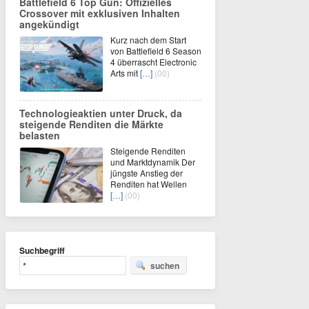
Battlefield 6 Top Gun: Offizielles
Crossover mit exklusiven Inhalten
angekündigt
Kurz nach dem Start
von Battlefield 6 Season
4 überrascht Electronic
Arts mit
[…]
(00)
Technologieaktien unter Druck, da
steigende Renditen die Märkte
belasten
Steigende Renditen
und Marktdynamik Der
jüngste Anstieg der
Renditen hat Wellen
[…]
(00)
Suchbegriff
suchen