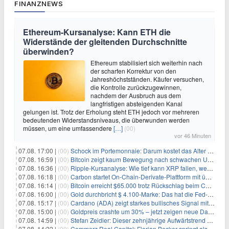
FINANZNEWS
Ethereum-Kursanalyse: Kann ETH die
Widerstände der gleitenden Durchschnitte
überwinden?
Ethereum stabilisiert sich weiterhin nach
der scharfen Korrektur von den
Jahreshöchstständen. Käufer versuchen,
die Kontrolle zurückzugewinnen,
nachdem der Ausbruch aus dem
langfristigen absteigenden Kanal
gelungen ist. Trotz der Erholung steht ETH jedoch vor mehreren
bedeutenden Widerstandsniveaus, die überwunden werden
müssen, um eine umfassendere
[…]
(00)
vor 46 Minuten
07.08. 17:00 |
(00)
Schock im Portemonnaie: Darum kostet das Alter deutlich mehr als Sie denken
07.08. 16:59 |
(00)
Bitcoin zeigt kaum Bewegung nach schwachen US-Arbeitsmarktdaten, Fed-Zinserhöhungschancen sinken auf 44%
07.08. 16:36 |
(00)
Ripple-Kursanalyse: Wie tief kann XRP fallen, wenn die $1-Unterstützung am Wochenende verloren geht?
07.08. 16:18 |
(00)
Carbon startet On-Chain-Derivate-Plattform mit über 950 Märkten in einem Konto
07.08. 16:14 |
(00)
Bitcoin erreicht $65.000 trotz Rückschlag beim CLARITY Act und fehlendem US-Iran-Abkommen
07.08. 16:00 |
(00)
Gold durchbricht $ 4.100-Marke: Das hat die Fed-Entscheidung ausgelöst
07.08. 15:17 |
(00)
Cardano (ADA) zeigt starkes bullisches Signal mit Potenzial für 200% Kursanstieg
07.08. 15:00 |
(00)
Goldpreis crashte um 30% – jetzt zeigen neue Daten: War es berechtigt?
07.08. 14:59 |
(00)
Stefan Zeidler: Dieser zehnjährige Aufwärtstrend macht mich optimistisch
07.08. 14:22 |
(00)
Commerz Real Capital: Florian Becker springt als Leiter ein