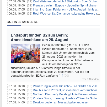
07.08. 09:50 |
(01)
Zentralisieren oder nicht? Diskussion über Drohnenabwehr
06.08. 18:00 |
(01)
Pienaar gewinnt Etappe - Lippert im Sprint chancenlos
06.08. 17:05 |
(08)
Infantino räumt Fehler ein - UEFA: Ändert nichts an Boykott
06.08. 16:05 |
(02)
Real-Wechsel fix: Diomande ist Leipzigs Rekordtransfer
BUSINESS/PRESSE
Endspurt für den B2Run Berlin:
Anmeldeschluss am 26. August
Berlin, 07.08.2026 (lifePR) - Für den
B2Run Berlin am 16. September 2026
können sich Unternehmen noch bis zum
26. August 2026 anmelden. Im
Olympiastadion kommen Mitarbeitende
aus Unternehmen jeder Größe
zusammen, um die 5,7 Kilometer lange Strecke in der
beeindruckenden Stadionkulisse zu absolvieren. Als Teil der
deutschlandweiten B2Run Laufserie
[…]
(00)
vor 5 Stunden
07.08. 16:10 |
(00)
Vernetzung in jeder Hinsicht – Die Städte der Zukunft sind grün-blau
07.08. 15:29 |
(00)
Drei bis zehn Prozent, so viel Strom verbraucht ein Aufzug im Gebäude
07.08. 15:20 |
(00)
Northern Discovery Metals gibt die Börsennotierung an der Frankfurter Wertpapierbörse bekannt
07.08. 15:09 |
(00)
Zu viele Tools, zu wenig Überblick? Welche Software IT-Dienstleister wirklich brauchen
07.08. 14:09 |
(00)
Detektor gezielt an Messaufgabe anpassen