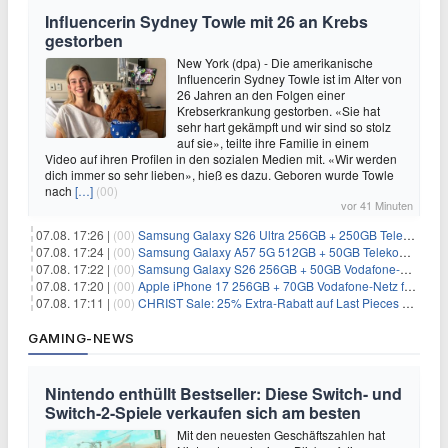
Influencerin Sydney Towle mit 26 an Krebs
gestorben
New York (dpa) - Die amerikanische
Influencerin Sydney Towle ist im Alter von
26 Jahren an den Folgen einer
Krebserkrankung gestorben. «Sie hat
sehr hart gekämpft und wir sind so stolz
auf sie», teilte ihre Familie in einem
Video auf ihren Profilen in den sozialen Medien mit. «Wir werden
dich immer so sehr lieben», hieß es dazu. Geboren wurde Towle
nach
[…]
(00)
vor 41 Minuten
07.08. 17:26 |
(00)
Samsung Galaxy S26 Ultra 256GB + 250GB Telekom-Netz für 34€/Monat (effektiv 5,42€/Monat)
07.08. 17:24 |
(00)
Samsung Galaxy A57 5G 512GB + 50GB Telekom-Netz für 20€/Monat (effektiv 3,33€/Monat)
07.08. 17:22 |
(00)
Samsung Galaxy S26 256GB + 50GB Vodafone-Netz für 19,99€/Monat (effektiv 1,26€/Monat)
07.08. 17:20 |
(00)
Apple iPhone 17 256GB + 70GB Vodafone-Netz für 34,99€/Monat (effektiv 6,41€/Monat)
07.08. 17:11 |
(00)
CHRIST Sale: 25% Extra-Rabatt auf Last Pieces bei Schmuck & Uhren
GAMING-NEWS
Nintendo enthüllt Bestseller: Diese Switch- und
Switch-2-Spiele verkaufen sich am besten
Mit den neuesten Geschäftszahlen hat