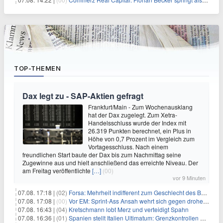
TOP-THEMEN
Dax legt zu - SAP-Aktien gefragt
Frankfurt/Main - Zum Wochenausklang
hat der Dax zugelegt. Zum Xetra-
Handelsschluss wurde der Index mit
26.319 Punkten berechnet, ein Plus in
Höhe von 0,7 Prozent im Vergleich zum
Vortagesschluss. Nach einem
freundlichen Start baute der Dax bis zum Nachmittag seine
Zugewinne aus und hielt anschließend das erreichte Niveau. Der
am Freitag veröffentlichte
[…]
(00)
vor 9 Minuten
07.08. 17:18 |
(02)
Forsa: Mehrheit indifferent zum Geschlecht des Bundespräsidenten
07.08. 17:08 |
(00)
Vor EM: Sprint-Ass Ansah wehrt sich gegen drohende Sperre
07.08. 16:43 |
(04)
Kretschmann lobt Merz und verteidigt Spahn
07.08. 16:36 |
(01)
Spanien stellt Italien Ultimatum: Grenzkontrollen beenden