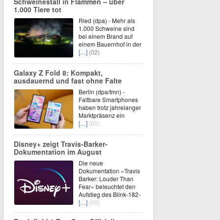
Schweinestall in Flammen – über
1.000 Tiere tot
Ried (dpa) - Mehr als
1.000 Schweine sind
bei einem Brand auf
einem Bauernhof in der
[…]
(02)
Galaxy Z Fold 8: Kompakt,
ausdauernd und fast ohne Falte
Berlin (dpa/tmn) -
Faltbare Smartphones
haben trotz jahrelanger
Marktpräsenz ein
[…]
(00)
Disney+ zeigt Travis-Barker-
Dokumentation im August
Die neue
Dokumentation «Travis
Barker: Louder Than
Fear» beleuchtet den
Aufstieg des Blink-182-
[…]
(00)