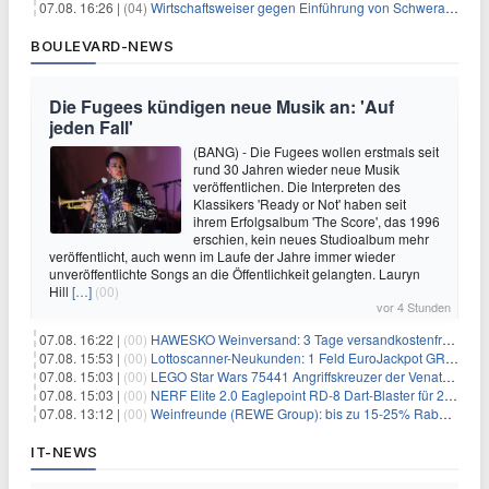
07.08. 16:26 |
(04)
Wirtschaftsweiser gegen Einführung von Schwerarbeiter-Rente
BOULEVARD-NEWS
Die Fugees kündigen neue Musik an: 'Auf
jeden Fall'
(BANG) - Die Fugees wollen erstmals seit
rund 30 Jahren wieder neue Musik
veröffentlichen. Die Interpreten des
Klassikers 'Ready or Not' haben seit
ihrem Erfolgsalbum 'The Score', das 1996
erschien, kein neues Studioalbum mehr
veröffentlicht, auch wenn im Laufe der Jahre immer wieder
unveröffentlichte Songs an die Öffentlichkeit gelangten. Lauryn
Hill
[…]
(00)
vor 4 Stunden
07.08. 16:22 |
(00)
HAWESKO Weinversand: 3 Tage versandkostenfrei bestellen (MBW 25€)
07.08. 15:53 |
(00)
Lottoscanner-Neukunden: 1 Feld EuroJackpot GRATIS spielen
07.08. 15:03 |
(00)
LEGO Star Wars 75441 Angriffskreuzer der Venator-Klasse für 50,25€
07.08. 15:03 |
(00)
NERF Elite 2.0 Eaglepoint RD-8 Dart-Blaster für 20,49€
07.08. 13:12 |
(00)
Weinfreunde (REWE Group): bis zu 15-25% Rabatt je nach Anzahl der Flaschen
IT-NEWS