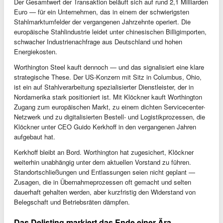
Der Gesamtwert der Transaktion beläuft sich auf rund 2,1 Milliarden
Euro — für ein Unternehmen, das in einem der schwierigsten
Stahlmarktumfelder der vergangenen Jahrzehnte operiert. Die
europäische Stahlindustrie leidet unter chinesischen Billigimporten,
schwacher Industrienachfrage aus Deutschland und hohen
Energiekosten.
Worthington Steel kauft dennoch — und das signalisiert eine klare
strategische These. Der US-Konzern mit Sitz in Columbus, Ohio,
ist ein auf Stahlverarbeitung spezialisierter Dienstleister, der in
Nordamerika stark positioniert ist. Mit Klöckner kauft Worthington
Zugang zum europäischen Markt, zu einem dichten Servicecenter-
Netzwerk und zu digitalisierten Bestell- und Logistikprozessen, die
Klöckner unter CEO Guido Kerkhoff in den vergangenen Jahren
aufgebaut hat.
Kerkhoff bleibt an Bord. Worthington hat zugesichert, Klöckner
weiterhin unabhängig unter dem aktuellen Vorstand zu führen.
Standortschließungen und Entlassungen seien nicht geplant —
Zusagen, die in Übernahmeprozessen oft gemacht und selten
dauerhaft gehalten werden, aber kurzfristig den Widerstand von
Belegschaft und Betriebsräten dämpfen.
Das Delisting markiert das Ende einer Ära