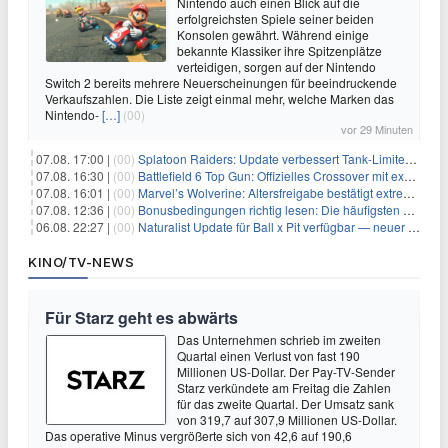
Nintendo auch einen Blick auf die
erfolgreichsten Spiele seiner beiden
Konsolen gewährt. Während einige
bekannte Klassiker ihre Spitzenplätze
verteidigen, sorgen auf der Nintendo
Switch 2 bereits mehrere Neuerscheinungen für beeindruckende
Verkaufszahlen. Die Liste zeigt einmal mehr, welche Marken das
Nintendo-
[…]
(00)
vor 29 Minuten
07.08. 17:00 |
(00)
Splatoon Raiders: Update verbessert Tank-Limiter und behebt Bugs
07.08. 16:30 |
(00)
Battlefield 6 Top Gun: Offizielles Crossover mit exklusiven Inhalten angekündigt
07.08. 16:01 |
(00)
Marvel’s Wolverine: Altersfreigabe bestätigt extreme Gewalt und düstere Szenen
07.08. 12:36 |
(00)
Bonusbedingungen richtig lesen: Die häufigsten Stolperfallen
06.08. 22:27 |
(00)
Naturalist Update für Ball x Pit verfügbar — neuer Content auf allen Plattformen
KINO/TV-NEWS
Für Starz geht es abwärts
Das Unternehmen schrieb im zweiten
Quartal einen Verlust von fast 190
Millionen US-Dollar. Der Pay-TV-Sender
Starz verkündete am Freitag die Zahlen
für das zweite Quartal. Der Umsatz sank
von 319,7 auf 307,9 Millionen US-Dollar.
Das operative Minus vergrößerte sich von 42,6 auf 190,6