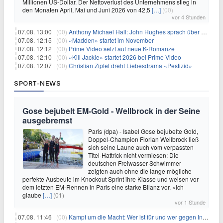
Millionen US-Dollar. Der Nettoverlust des Unternehmens stieg in
den Monaten April, Mai und Juni 2026 von 42,5
[…]
(00)
vor 4 Stunden
07.08. 13:00 |
(00)
Anthony Michael Hall: John Hughes sprach über eine Fortsetzung von 'The Breakfast Club'
07.08. 12:15 |
(00)
«Madden» startet im November
07.08. 12:12 |
(00)
Prime Video setzt auf neue K-Romanze
07.08. 12:10 |
(00)
«Kill Jackie» startet 2026 bei Prime Video
07.08. 12:07 |
(00)
Christian Zipfel dreht Liebesdrama «Pestizid»
SPORT-NEWS
Gose bejubelt EM-Gold - Wellbrock in der Seine
ausgebremst
Paris (dpa) - Isabel Gose bejubelte Gold,
Doppel-Champion Florian Wellbrock ließ
sich seine Laune auch vom verpassten
Titel-Hattrick nicht vermiesen: Die
deutschen Freiwasser-Schwimmer
zeigten auch ohne die lange mögliche
perfekte Ausbeute im Knockout Sprint ihre Klasse und weisen vor
dem letzten EM-Rennen in Paris eine starke Bilanz vor. «Ich
glaube
[…]
(01)
vor 1 Stunde
07.08. 11:46 |
(00)
Kampf um die Macht: Wer ist für und wer gegen Infantino?