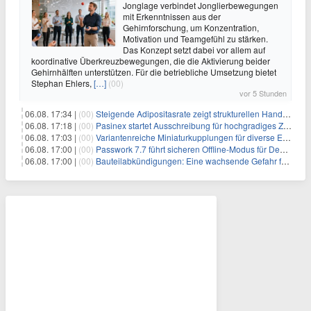
Jonglage verbindet Jonglierbewegungen
mit Erkenntnissen aus der
Gehirnforschung, um Konzentration,
Motivation und Teamgefühl zu stärken.
Das Konzept setzt dabei vor allem auf
koordinative Überkreuzbewegungen, die die Aktivierung beider
Gehirnhälften unterstützen. Für die betriebliche Umsetzung bietet
Stephan Ehlers,
[…]
(00)
vor 5 Stunden
06.08. 17:34 |
(00)
Steigende Adipositasrate zeigt strukturellen Handlungsbedarf bei der Ernährung schulpflichtiger Kinder
06.08. 17:18 |
(00)
Pasinex startet Ausschreibung für hochgradiges Zinksulfidkonzentrat mit Germanium- und Silbergehalten und stellt ein Betriebsupdate bereit
06.08. 17:03 |
(00)
Variantenreiche Miniaturkupplungen für diverse Einsatzbereiche
06.08. 17:00 |
(00)
Passwork 7.7 führt sicheren Offline-Modus für Desktop- und Mobile-Apps ein
06.08. 17:00 |
(00)
Bauteilabkündigungen: Eine wachsende Gefahr für industrielle Elektroniksysteme