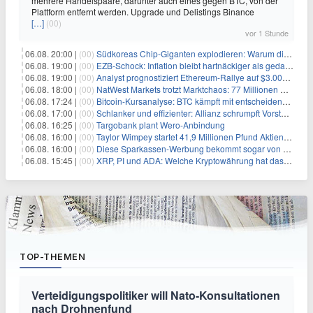
mehrere Handelspaare, darunter auch eines gegen BTC, von der
Plattform entfernt werden. Upgrade und Delistings Binance
[…]
(00)
vor 1 Stunde
06.08. 20:00 |
(00)
Südkoreas Chip-Giganten explodieren: Warum dieser Rekord-Tag die KI-Branche erschüttert
06.08. 19:00 |
(00)
EZB-Schock: Inflation bleibt hartnäckiger als gedacht – 2027 wird zum kritischen Test
06.08. 19:00 |
(00)
Analyst prognostiziert Ethereum-Rallye auf $3.000 nach entscheidendem On-Chain-Ausbruch
06.08. 18:00 |
(00)
NatWest Markets trotzt Marktchaos: 77 Millionen Pfund Gewinn im ersten Halbjahr
06.08. 17:24 |
(00)
Bitcoin-Kursanalyse: BTC kämpft mit entscheidender $65K-Hürde, während sich ein Liquidationscluster aufbaut
06.08. 17:00 |
(00)
Schlanker und effizienter: Allianz schrumpft Vorstand auf 8 Köpfe – das steckt dahinter
06.08. 16:25 |
(00)
Targobank plant Wero-Anbindung
06.08. 16:00 |
(00)
Taylor Wimpey startet 41,9 Millionen Pfund Aktienrückkauf – was Anleger wissen müssen
06.08. 16:00 |
(00)
Diese Sparkassen-Werbung bekommt sogar von der Konkurrenz Lob
06.08. 15:45 |
(00)
XRP, PI und ADA: Welche Kryptowährung hat das größte Potenzial im nächsten Bullenmarkt?
TOP-THEMEN
Verteidigungspolitiker will Nato-Konsultationen
nach Drohnenfund