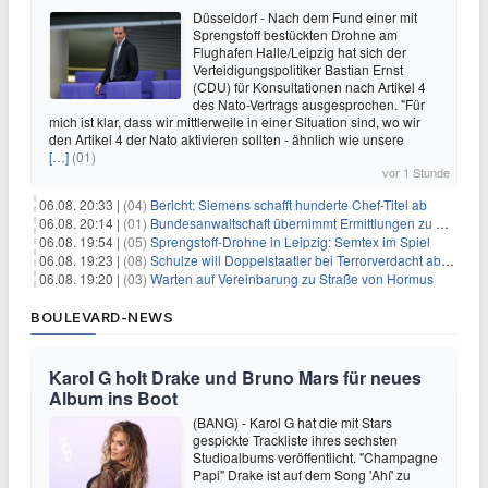
Düsseldorf - Nach dem Fund einer mit
Sprengstoff bestückten Drohne am
Flughafen Halle/Leipzig hat sich der
Verteidigungspolitiker Bastian Ernst
(CDU) für Konsultationen nach Artikel 4
des Nato-Vertrags ausgesprochen. "Für
mich ist klar, dass wir mittlerweile in einer Situation sind, wo wir
den Artikel 4 der Nato aktivieren sollten - ähnlich wie unsere
[…]
(01)
vor 1 Stunde
06.08. 20:33 |
(04)
Bericht: Siemens schafft hunderte Chef-Titel ab
06.08. 20:14 |
(01)
Bundesanwaltschaft übernimmt Ermittlungen zu Drohnenvorfall
06.08. 19:54 |
(05)
Sprengstoff-Drohne in Leipzig: Semtex im Spiel
06.08. 19:23 |
(08)
Schulze will Doppelstaatler bei Terrorverdacht abschieben
06.08. 19:20 |
(03)
Warten auf Vereinbarung zu Straße von Hormus
BOULEVARD-NEWS
Karol G holt Drake und Bruno Mars für neues
Album ins Boot
(BANG) - Karol G hat die mit Stars
gespickte Trackliste ihres sechsten
Studioalbums veröffentlicht. "Champagne
Papi" Drake ist auf dem Song 'Ahí' zu