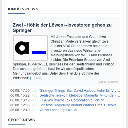
KINO/TV-NEWS
Zwei «Höhle der Löwen»-Investoren gehen zu
Springer
Mit Janna Ensthaler und Gast-Löwe
Christian Miele verstärken gleich zwei
aus der VOX-Gründershow bekannte
Investoren das neue Wirtschafts-
Meinungsteam von WELT und Business
Insider. Die Premium-Gruppe von Axel
Springer, zu der WELT, Business Insider Deutschland und Politico
Deutschland gehören, baut ihr wirtschaftspolitisches
Meinungsangebot aus. Unter dem Titel „Die Stimme der
Wirtschaft“
[…]
(00)
vor 6 Stunden
06.08. 17:00 |
(00)
'Stranger Things'-Star David Harbour kehrt für 'Violent Night 2' zurück – Kristen Bell stößt zur Besetzung
06.08. 15:22 |
(00)
Deutsche Telekom bleibt bei MagentaTV-Kunden vage
06.08. 13:17 |
(00)
FIFA-WM macht Fox Corporation glücklich
06.08. 12:56 |
(00)
Britische Regierung erlaubt Warner Bros. Discovery-Übernahme
06.08. 12:40 |
(00)
Versant schrumpft weiter
SPORT-NEWS