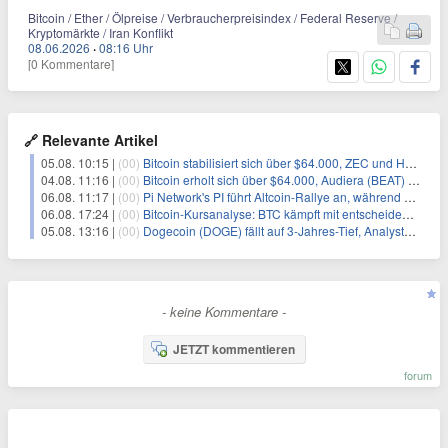
Bitcoin / Ether / Ölpreise / Verbraucherpreisindex / Federal Reserve /
Kryptomärkte / Iran Konflikt
08.06.2026
·
08:16 Uhr
[0 Kommentare]
🔗 Relevante Artikel
05.08. 10:15 |
(00)
Bitcoin stabilisiert sich über $64.000, ZEC und HYPE mit starken Kursgewinnen
04.08. 11:16 |
(00)
Bitcoin erholt sich über $64.000, Audiera (BEAT) fällt erneut
06.08. 11:17 |
(00)
Pi Network's PI führt Altcoin-Rallye an, während Bitcoin $65.000 anpeilt
06.08. 17:24 |
(00)
Bitcoin-Kursanalyse: BTC kämpft mit entscheidender $65K-Hürde, während sich ein Liquidationscluster aufbaut
05.08. 13:16 |
(00)
Dogecoin (DOGE) fällt auf 3-Jahres-Tief, Analysten erwarten jedoch baldige Erholung
- keine Kommentare -
JETZT kommentieren
forum