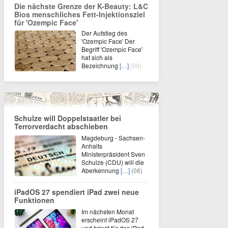
Die nächste Grenze der K-Beauty: L&C
Bios menschliches Fett-Injektionsziel
für 'Ozempic Face'
Der Aufstieg des
'Ozempic Face' Der
Begriff 'Ozempic Face'
hat sich als
Bezeichnung
[…]
(00)
Schulze will Doppelstaatler bei
Terrorverdacht abschieben
Magdeburg - Sachsen-
Anhalts
Ministerpräsident Sven
Schulze (CDU) will die
Aberkennung
[…]
(08)
iPadOS 27 spendiert iPad zwei neue
Funktionen
Im nächsten Monat
erscheint iPadOS 27
und bringt für das iPad