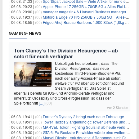
06.08. 21:33 |
(00)
SportSpar: Jackpot Sale – Viele Artikel für nur 6,66€ – nur 48 Stunden
06.08. 20:23 |
(00)
Apple iPhone 17 256GB + 70GB 5G + Alles-Flat im Vodafone-Netz für 34,99€/Monat – eff. 4,65€/Monat
06.08. 20:00 |
(00)
manager magazin+ & Harvard Business manager+ Digital-Kombi-Abo 1 Monat kostenlos
06.08. 19:37 |
(00)
Motorola Edge 70 Pro 256GB + 50GB 5G + Alles-Flat im Vodafone-Netz für 19,99€/Monat – eff. 0,61€/Monat
06.08. 18:55 |
(00)
Frigeo Ahoj-Brause Bonbons 1.000 Stück (1,8kg Eimer) für 6,29€
GAMING-NEWS
Tom Clancy’s The Division Resurgence – ab
sofort für euch verfügbar
Ubisoft gab heute bekannt, dass The
Division Resurgence, das neue
kostenlose Third-Person-Shooter-RPG,
nach der Early-Access-Phase ab sofort
weltweit für PC über Ubisoft Connect und
Steam verfügbar ist. Das Spiel ist
ebenfalls bereits für iOS- und Android-Geräte verfügbar und
unterstützt Crossplay und Cross-Progression, so dass der
Spielfortschritt
[…]
(00)
vor 2 Stunden
06.08. 19:41 |
(00)
Farmer’s Dynasty 2 bringt euch neue Fahrzeuge
06.08. 19:41 |
(00)
Tower Tactics 2 angekündigt: Tower Defense und Deckbuilding Kombo kehrt zurück
06.08. 19:40 |
(00)
MARVEL Tōkon: Fighting Souls ist ab heute verfügbar
06.08. 19:30 |
(00)
GTA 6: Ex-Rockstar-Entwickler würde eine weitere Verschiebung nicht überraschen
06.08. 19:00 |
(00)
Marvel Rivals: Leak deutet auf Rennmodus mit Fahrzeugen hin