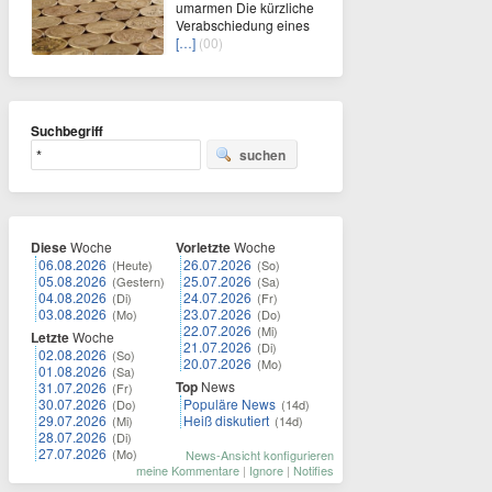
umarmen Die kürzliche
Verabschiedung eines
[…]
(00)
Suchbegriff
suchen
Diese
Woche
Vorletzte
Woche
06.08.2026
26.07.2026
(Heute)
(So)
05.08.2026
25.07.2026
(Gestern)
(Sa)
04.08.2026
24.07.2026
(Di)
(Fr)
03.08.2026
23.07.2026
(Mo)
(Do)
22.07.2026
(Mi)
Letzte
Woche
21.07.2026
(Di)
02.08.2026
(So)
20.07.2026
(Mo)
01.08.2026
(Sa)
Top
News
31.07.2026
(Fr)
30.07.2026
Populäre News
(Do)
(14d)
29.07.2026
Heiß diskutiert
(Mi)
(14d)
28.07.2026
(Di)
27.07.2026
(Mo)
News-Ansicht konfigurieren
meine Kommentare
|
Ignore
|
Notifies