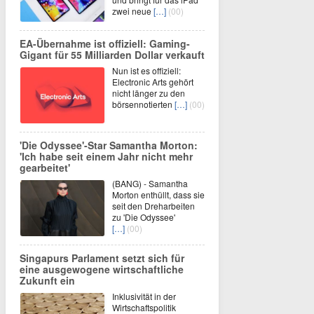
zwei neue
[…]
(00)
EA-Übernahme ist offiziell: Gaming-
Gigant für 55 Milliarden Dollar verkauft
Nun ist es offiziell:
Electronic Arts gehört
nicht länger zu den
börsennotierten
[…]
(00)
'Die Odyssee'-Star Samantha Morton:
'Ich habe seit einem Jahr nicht mehr
gearbeitet'
(BANG) - Samantha
Morton enthüllt, dass sie
seit den Dreharbeiten
zu 'Die Odyssee'
[…]
(00)
Singapurs Parlament setzt sich für
eine ausgewogene wirtschaftliche
Zukunft ein
Inklusivität in der
Wirtschaftspolitik