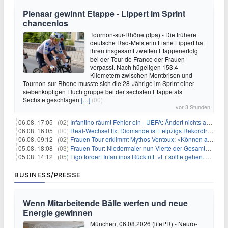
Pienaar gewinnt Etappe - Lippert im Sprint
chancenlos
Tournon-sur-Rhône (dpa) - Die frühere
deutsche Rad-Meisterin Liane Lippert hat
ihren insgesamt zweiten Etappenerfolg
bei der Tour de France der Frauen
verpasst. Nach hügeligen 153,4
Kilometern zwischen Montbrison und
Tournon-sur-Rhone musste sich die 28-Jährige im Sprint einer
siebenköpfigen Fluchtgruppe bei der sechsten Etappe als
Sechste geschlagen
[…]
(00)
vor 3 Stunden
06.08. 17:05 |
(02)
Infantino räumt Fehler ein - UEFA: Ändert nichts an Boykott
06.08. 16:05 |
(00)
Real-Wechsel fix: Diomande ist Leipzigs Rekordtransfer
06.08. 09:12 |
(02)
Frauen-Tour erklimmt Mythos Ventoux: «Können alles schaffen»
05.08. 18:08 |
(03)
Frauen-Tour: Niedermaier nun Vierte der Gesamtwertung
05.08. 14:12 |
(05)
Figo fordert Infantinos Rücktritt: «Er sollte gehen. Jetzt»
BUSINESS/PRESSE
Wenn Mitarbeitende Bälle werfen und neue
Energie gewinnen
München, 06.08.2026 (lifePR) - Neuro-