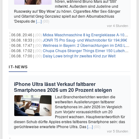
hören, während Bruno Mars auf 'Still'
mitwirkt. Außerdem sind Judeline und
Rusowsky auf 'Bby Wow' zu hören. Cigarettes After Sex-Sänger
und Gitarrist Greg Gonzalez spielt auf dem Albumabschluss
'Después de
[…]
(00)
vor 4 Stunden
06.08. 20:46 |
(00)
Midea Waschmaschine 8 kg Energieklasse A-10% 1400 U/Min für 289,97€
06.08. 18:33 |
(00)
JONR T5 Pro Saug- und Wischroboter für 194,99€
06.08. 17:47 |
(00)
Wellness in Bayern: 2 Übernachtungen im DAS LUDWIG Sports Resort inkl. HP + Wellness ab 174€ p.P.
06.08. 17:02 |
(00)
Chupa Chups Stranger Things Eimer 150 Lutscher für 21,95€
06.08. 17:00 |
(00)
Daisy Lowe bringt ihr zweites Kind zur Welt
IT-NEWS
iPhone Ultra lässt Verkauf faltbarer
Smartphones 2026 um 20 Prozent steigen
Laut Branchenberichten werden die
weltweiten Auslieferungen faltbarer
Smartphones im Jahr 2026 im Vergleich
zum Vorjahr voraussichtlich um 20
Prozent wachsen. Hauptverantwortlich für
diesen Schub dürfte Apples erstes faltbares Smartphone sein: das
gerüchteweise erwartete iPhone Ultra. Das
[…]
(00)
vor 5 Stunden