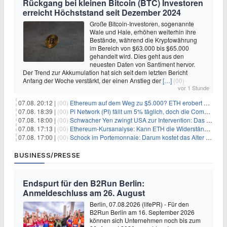
Rückgang bei kleinen Bitcoin (BTC) Investoren
erreicht Höchststand seit Dezember 2024
Große Bitcoin-Investoren, sogenannte
Wale und Haie, erhöhen weiterhin ihre
Bestände, während die Kryptowährung
im Bereich von $63.000 bis $65.000
gehandelt wird. Dies geht aus den
neuesten Daten von Santiment hervor.
Der Trend zur Akkumulation hat sich seit dem letzten Bericht
Anfang der Woche verstärkt, der einen Anstieg der
[…]
(00)
vor 1 Stunde
07.08. 20:12 |
(00)
Ethereum auf dem Weg zu $5.000? ETH erobert wichtige Marke zurück, während Institutionen weiter akkumulieren
07.08. 18:39 |
(00)
Pi Network (PI) fällt um 5% täglich, doch die Community bleibt optimistisch
07.08. 18:00 |
(00)
Schwacher Yen zwingt USA zur Intervention: Das größte Risiko seit 15 Jahren
07.08. 17:13 |
(00)
Ethereum-Kursanalyse: Kann ETH die Widerstände der gleitenden Durchschnitte überwinden?
07.08. 17:00 |
(00)
Schock im Portemonnaie: Darum kostet das Alter deutlich mehr als Sie denken
BUSINESS/PRESSE
Endspurt für den B2Run Berlin:
Anmeldeschluss am 26. August
Berlin, 07.08.2026 (lifePR) - Für den
B2Run Berlin am 16. September 2026
können sich Unternehmen noch bis zum