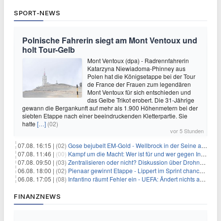
SPORT-NEWS
Polnische Fahrerin siegt am Mont Ventoux und
holt Tour-Gelb
Mont Ventoux (dpa) - Radrennfahrerin
Katarzyna Niewiadoma-Phinney aus
Polen hat die Königsetappe bei der Tour
de France der Frauen zum legendären
Mont Ventoux für sich entschieden und
das Gelbe Trikot erobert. Die 31-Jährige
gewann die Bergankunft auf mehr als 1.900 Höhenmetern bei der
siebten Etappe nach einer beeindruckenden Kletterpartie. Sie
hatte
[…]
(02)
vor 5 Stunden
07.08. 16:15 |
(02)
Gose bejubelt EM-Gold - Wellbrock in der Seine ausgebremst
07.08. 11:46 |
(00)
Kampf um die Macht: Wer ist für und wer gegen Infantino?
07.08. 09:50 |
(03)
Zentralisieren oder nicht? Diskussion über Drohnenabwehr
06.08. 18:00 |
(02)
Pienaar gewinnt Etappe - Lippert im Sprint chancenlos
06.08. 17:05 |
(08)
Infantino räumt Fehler ein - UEFA: Ändert nichts an Boykott
FINANZNEWS