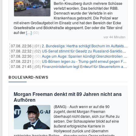
Berlin-Kreuzberg durch mehrere Schüsse
verletzt worden. Das berichtet der RBB.
Demnach wurde der Verletzte in ein
Krankenhaus gebracht. Die Polizei war
mit einem Großaufgebot im Einsatz und hat den Bereich der Ecke
Graefestraße und Böckhstraße abgesperrt. Der oder die Täter sind
auf der
[…]
(00)
vor 44 Minuten
07.08. 22:36 |
(01)
2. Bundesliga: Hertha schlägt Bochum im Auftaktspiel
07.08. 22:32 |
(02)
US-Senat stimmt für Gesetz zu Russland-Sanktionen
07.08. 22:30 |
(00)
Auge um Auge: Spanien kündigt Grenzkontrollen zu Italien an
07.08. 22:21 |
(00)
US-Börsen legen zu - Trump geht erneut gegen Fed-Gouverneurin vor
07.08. 21:45 |
(05)
Finanzministerium legt Entwurf für Steuerreform ab 2027 vor
BOULEVARD-NEWS
Morgan Freeman denkt mit 89 Jahren nicht ans
Aufhören
(BANG) - Auch wenn er auf die 90
zugeht, denkt Morgan Freeman
überhaupt nicht daran, sich zur Ruhe zu
setzen. Der Schauspieler blickt auf eine
äußerst erfolgreiche Karriere in
Hollywood zurück und übernahm
zahlreiche ikonische Rollen – darunter seine Oscar-prämierte