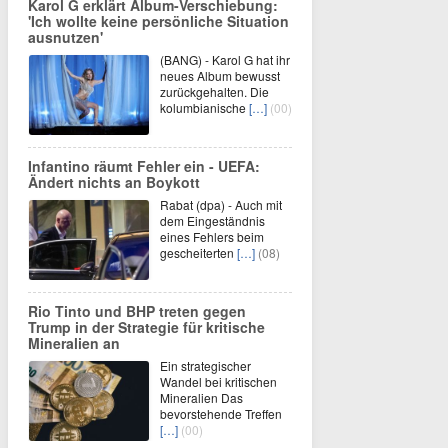
Karol G erklärt Album-Verschiebung:
'Ich wollte keine persönliche Situation
ausnutzen'
(BANG) - Karol G hat ihr
neues Album bewusst
zurückgehalten. Die
kolumbianische
[…]
(00)
Infantino räumt Fehler ein - UEFA:
Ändert nichts an Boykott
Rabat (dpa) - Auch mit
dem Eingeständnis
eines Fehlers beim
gescheiterten
[…]
(08)
Rio Tinto und BHP treten gegen
Trump in der Strategie für kritische
Mineralien an
Ein strategischer
Wandel bei kritischen
Mineralien Das
bevorstehende Treffen
[…]
(00)