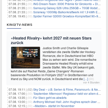
07.08. 21:55 |
(00)
ING Dream-Team: 300€ Prämie für Girokonto + Direkt-Depot
07.08. 21:35 |
(00)
Samsung Galaxy S26 Ultra 256GB + 70GB Vodafone-Netz für 34,99€/Monat (effektiv 4,74€/Monat)
07.08. 21:33 |
(00)
Solarway 1000Wp Balkonkraftwerk mit 1,9 kWh EcoFlow-Speicher für 719€ + 30€ Filial-Gutschein
07.08. 19:45 |
(00)
Spider Farmer G3000 Growbox-Komplettset 90×90×180 cm für 379,99€
KINO/TV-NEWS
«Heated Rivalry» kehrt 2027 mit neuen Stars
zurück
Justice Smith und Charlie Gillespie
verstärken die zweite Staffel der Hockey-
Romanze, die in Deutschland bei HBO
Max zu sehen sein wird. Die romantische
Dramaserie Heated Rivalry erhält eine
zweite Staffel. Wie Sky UK bekannt gab,
kehrt die auf Rachel Reids „Game Changers“-Romanen
basierende Produktion im Frühjahr 2027 in Großbritannien und
Irland zu Sky und NOW zurück. In Deutschland wird die
[…]
(00)
vor 4 Stunden
07.08. 19:11 |
(02)
Sky Deal – z.B. Serien & Filme, Paramount+ & Netflix für 19,99€/Monat
07.08. 17:00 |
(00)
'September Afternoon'-Regisseur liebt vor allem die 'Banalität' in seinen Filmen
07.08. 13:35 |
(00)
Für Starz geht es abwärts
07.08. 13:00 |
(00)
Anthony Michael Hall: John Hughes sprach über eine Fortsetzung von 'The Breakfast Club'
07.08. 12:15 |
(00)
«Madden» startet im November