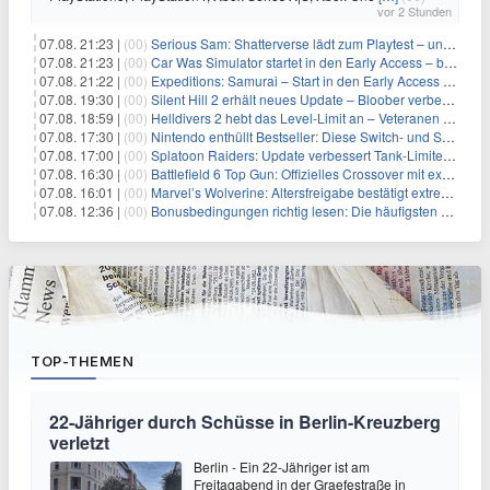
vor 2 Stunden
07.08. 21:23 |
(00)
Serious Sam: Shatterverse lädt zum Playtest – und erscheint schon bald!
07.08. 21:23 |
(00)
Car Was Simulator startet in den Early Access – bald gehts los!
07.08. 21:22 |
(00)
Expeditions: Samurai – Start in den Early Access ab heute im feudalen Japan
07.08. 19:30 |
(00)
Silent Hill 2 erhält neues Update – Bloober verbessert Grafik und Performance
07.08. 18:59 |
(00)
Helldivers 2 hebt das Level-Limit an – Veteranen können endlich weiter aufsteigen
07.08. 17:30 |
(00)
Nintendo enthüllt Bestseller: Diese Switch- und Switch-2-Spiele verkaufen sich am besten
07.08. 17:00 |
(00)
Splatoon Raiders: Update verbessert Tank-Limiter und behebt Bugs
07.08. 16:30 |
(00)
Battlefield 6 Top Gun: Offizielles Crossover mit exklusiven Inhalten angekündigt
07.08. 16:01 |
(00)
Marvel’s Wolverine: Altersfreigabe bestätigt extreme Gewalt und düstere Szenen
07.08. 12:36 |
(00)
Bonusbedingungen richtig lesen: Die häufigsten Stolperfallen
TOP-THEMEN
22-Jähriger durch Schüsse in Berlin-Kreuzberg
verletzt
Berlin - Ein 22-Jähriger ist am
Freitagabend in der Graefestraße in