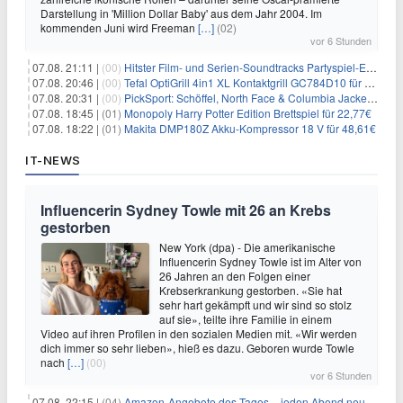
Darstellung in 'Million Dollar Baby' aus dem Jahr 2004. Im
kommenden Juni wird Freeman
[…]
(02)
vor 6 Stunden
07.08. 21:11 |
(00)
Hitster Film- und Serien-Soundtracks Partyspiel-Erweiterung für 6,99€
07.08. 20:46 |
(00)
Tefal OptiGrill 4in1 XL Kontaktgrill GC784D10 für 239,99€
07.08. 20:31 |
(00)
PickSport: Schöffel, North Face & Columbia Jacken ab 39,60€
07.08. 18:45 |
(01)
Monopoly Harry Potter Edition Brettspiel für 22,77€
07.08. 18:22 |
(01)
Makita DMP180Z Akku-Kompressor 18 V für 48,61€
IT-NEWS
Influencerin Sydney Towle mit 26 an Krebs
gestorben
New York (dpa) - Die amerikanische
Influencerin Sydney Towle ist im Alter von
26 Jahren an den Folgen einer
Krebserkrankung gestorben. «Sie hat
sehr hart gekämpft und wir sind so stolz
auf sie», teilte ihre Familie in einem
Video auf ihren Profilen in den sozialen Medien mit. «Wir werden
dich immer so sehr lieben», hieß es dazu. Geboren wurde Towle
nach
[…]
(00)
vor 6 Stunden
07.08. 22:15 |
(04)
Amazon-Angebote des Tages – jeden Abend neue Deals zum Stöbern