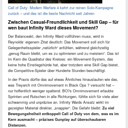
Call of Duty: Modern Warfare 4 kehrt zur reinen Solo-Kampagne
zurück – und das ist die beste Nachricht seit Jahren
Zwischen Casual-Freundlichkeit und Skill Gap – für
wen baut Infinity Ward dieses Movement?
Der Balanceakt, den Infinity Ward vollführen muss, wird in
Reynolds‘ eigenem Zitat deutlich: Das Movement soll sich für
Gelegenheitsspieler „natürlich“ anfühlen, während gleichzeitig
„genug Raum bleibt, um es zu optimieren und zu meistern“. Das ist
im Kern die Quadratur des Kreises: ein Movement-System, das
keine hohe Einstiegshürde hat, aber trotzdem eine Skill Gap bietet,
die Competitive-Spieler über Hunderte Stunden beschäftigt.
In der Praxis dürfte das auf etwas Ähnliches hinauslaufen wie das,
was Treyarch mit Omnimovement in Black Ops 7 versucht hat –
nur hoffentlich weniger spaltend. BO7s Omnimovement erlaubte
Sprinten und Rutschen in alle Richtungen, fühlte sich für viele aber
schwammig und unpräzise an. Infinity Wards Ansatz wirkt im
gezeigten Material direkter, „snappier“. Die Gefahr bleibt:
Zu viel
Bewegungsfreiheit entkoppelt Call of Duty von dem, was es im
Kern ausmacht – präzises Gunplay auf überschaubaren
Distanzen.