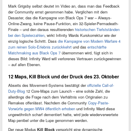
Mark Grigsby selbst deutet im Video an, dass man das Feedback
der Community ernst genommen habe. Verglichen mit dem
Desaster, das die Kampagne von Black Ops 7 war – Always-
Online-Zwang, keine Pause-Funktion, ein 32-Spieler-Permadeath-
Finale – und den daraus resultierenden
historischen Tiefstständen
bei den Spielerzahlen
, wirkt Infinity Wards Kurskorrektur wie der
einzig logische Schritt. Dass
die Kampagne von Modern Warfare 4
zum reinen Solo-Erlebnis zurückkehrt
und das
entschärfte
Matchmaking aus Black Ops 7
übernommen wird, fügt sich in
dieses Bild: Infinity Ward will verlorenes Vertrauen zurückgewinnen
– auf allen Ebenen.
12 Maps, Kill Block und der Druck des 23. Oktober
Abseits des Movement-Systems bestätigt der
offizielle Call-of-
Duty-Blog
12 Core-Maps zum Launch – eine solide Zahl, die
allerdings die Frage nach dem Verhältnis von Originalen zu
Remakes offenlässt. Nachdem die Community
Copy-Paste-
Vorwürfe gegen MW4 öffentlich erhoben
und Infinity Ward diese
ungewöhnlich scharf dementiert hatte, wird jede wiederverwertete
Map penibel unter die Lupe genommen werden.
Der neue Modus
Kill Block
verspricht eine dynamische