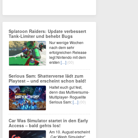
Splatoon Raiders: Update verbessert
Tank-Limiter und behebt Bugs
Nur wenige Wochen
nach dem sehr
erfolgreichen Release
legt Nintendo mit dem
ersten
[…]
(00)
Serious Sam: Shatterverse lädt zum
Playtest – und erscheint schon bald!
Haltet euch gut fest,
denn das Multiversums-
Multiplayer- Roguelite
Serious Sam:
[…]
(00)
Car Was Simulator startet in den Early
Access – bald gehts los!
Am 10. August erscheint
„Car Wash Simulator“