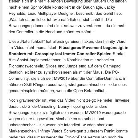
ziehen sich in einer fließenden Bewegung über Mauern und landen
nach einem Sprint-Slide kontrolliert in der Bauchlage. Jacky
Reynolds, Lead Multiplayer Designer, beschreibt das Gefühl so:
„Was ich daran liebe, ist, wie natürlich es sich anfühlt. Die
Bewegungsoptionen sind nicht schwer zu verstehen – du nimmst
den Controller in die Hand und spürst es sofort.“
Diese „Natürlichkeit“ hat allerdings einen Haken, den Infinity Ward
im Video nicht thematisiert:
Flüssigeres Movement begünstigt in
Shootern mit Crossplay fast immer Controller-Spieler.
Starke
Aim-Assist-Implementationen in Kombination mit schnellen
Richtungswechseln, Slides und Jumps sind auf dem Gamepad
deutlich leichter zu synchronisieren als mit der Maus. Die PC-
Community, die sich seit MW2019 über die Controller-Dominanz in
höheren Skill-Rängen beschwert, wird genau hinsehen – oder eher:
genau hinspielen müssen, wenn die Open Beta anläuft.
Noch gravierender ist, was das Video nicht zeigt: keinerlei Hinweise
darauf, ob Slide-Canceling, Bunny-Hopping oder andere
Bewegungs-Exploits möglich sein werden. MW2019 wurde gerade
wegen dieser ungewollten Mechaniken so schnell und
unberechenbar – sie waren nie intendiert, wurden aber zum
Markenzeichen. Infinity Wards Schweigen zu diesem Punkt könnte
bedeuten, dass man weder die Exploit-Fans vergraulen noch die