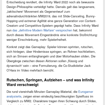
Entscheidung revidiert, die Infinity Ward 2022 noch als bewusste
Design-Philosophie verteidigt hatte. Damals galt das langsamere,
„taktischere“ Movement als Gegenentwurf zum
adrenalindurchtränkten MW2019, das mit Slide-Canceling, Bunny-
Hopping und extremer Agilität eine ganze Generation von Content-
Creatorn und Competitive-Spielern geprägt hatte. Dass Infinity Ward
nun
das „definitive Modern Warfare“ versprochen
hat, bekommt
durch dieses Movement-Eingeständnis eine konkrete Stoßrichtung:
weniger Einschränkung, mehr Spielerfreiheit.
Konkret zeigt das Gameplay: Spieler können sprinten, rutschen,
sich hinlegen, über Hindernisse springen, an Rohren hochklettern,
sich an Simsen entlanghangeln und über Motorhauben sliden. Die
Übergänge zwischen diesen Aktionen sollen „flüssig und
dynamisch“ sein – eine Formulierung, die Co-Studioleiter Jack
O’Hara im Video mehrfach bemüht.
Rutschen, Springen, Aufziehen – und was Infinity
Ward verschweigt
Die rund viereinhalb Minuten Gameplay-Material, die
Eurogamer
analysierte
, zeigen einen eindeutig beschleunigten Spielfluss im
Vergleich zu MW2. Charaktere tragen ihren Schwung durch Slides,