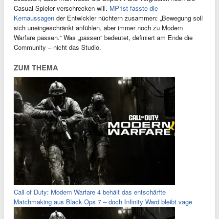
Casual-Spieler verschrecken will.
MP1st fasste die
Kernaussagen
der Entwickler nüchtern zusammen: „Bewegung soll
sich uneingeschränkt anfühlen, aber immer noch zu Modern
Warfare passen.“ Was „passen“ bedeutet, definiert am Ende die
Community – nicht das Studio.
ZUM THEMA
Call of Duty: Modern Warfare 4 behält das entschärfte
Matchmaking aus Black Ops 7 – doch Infinity Ward bleibt vage