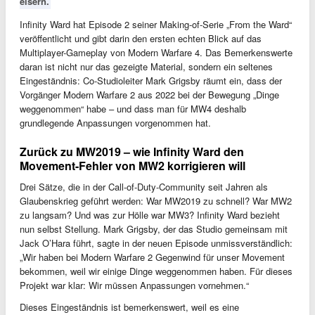
eisern.
Infinity Ward hat Episode 2 seiner Making-of-Serie „From the Ward“
veröffentlicht und gibt darin den ersten echten Blick auf das
Multiplayer-Gameplay von Modern Warfare 4. Das Bemerkenswerte
daran ist nicht nur das gezeigte Material, sondern ein seltenes
Eingeständnis: Co-Studioleiter Mark Grigsby räumt ein, dass der
Vorgänger Modern Warfare 2 aus 2022 bei der Bewegung „Dinge
weggenommen“ habe – und dass man für MW4 deshalb
grundlegende Anpassungen vorgenommen hat.
Zurück zu MW2019 – wie Infinity Ward den
Movement-Fehler von MW2 korrigieren will
Drei Sätze, die in der Call-of-Duty-Community seit Jahren als
Glaubenskrieg geführt werden: War MW2019 zu schnell? War MW2
zu langsam? Und was zur Hölle war MW3? Infinity Ward bezieht
nun selbst Stellung. Mark Grigsby, der das Studio gemeinsam mit
Jack O’Hara führt, sagte in der neuen Episode unmissverständlich:
„Wir haben bei Modern Warfare 2 Gegenwind für unser Movement
bekommen, weil wir einige Dinge weggenommen haben. Für dieses
Projekt war klar: Wir müssen Anpassungen vornehmen.“
Dieses Eingeständnis ist bemerkenswert, weil es eine