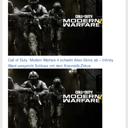
Call of Duty: Modern Warfare 4 schwört Alien-Skins ab – Infinity
Ward verspricht Schluss mit dem Kosmetik-Zirkus