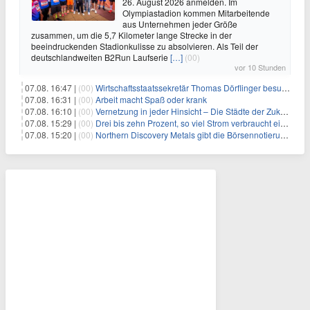
26. August 2026 anmelden. Im
Olympiastadion kommen Mitarbeitende
aus Unternehmen jeder Größe
zusammen, um die 5,7 Kilometer lange Strecke in der
beeindruckenden Stadionkulisse zu absolvieren. Als Teil der
deutschlandweiten B2Run Laufserie
[…]
(00)
vor 10 Stunden
07.08. 16:47 |
(00)
Wirtschaftsstaatssekretär Thomas Dörflinger besucht Handwerksbetrieb im Kammerbezirk Freiburg
07.08. 16:31 |
(00)
Arbeit macht Spaß oder krank
07.08. 16:10 |
(00)
Vernetzung in jeder Hinsicht – Die Städte der Zukunft sind grün-blau
07.08. 15:29 |
(00)
Drei bis zehn Prozent, so viel Strom verbraucht ein Aufzug im Gebäude
07.08. 15:20 |
(00)
Northern Discovery Metals gibt die Börsennotierung an der Frankfurter Wertpapierbörse bekannt