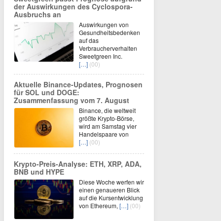
der Auswirkungen des Cyclospora-
Ausbruchs an
Auswirkungen von
Gesundheitsbedenken
auf das
Verbraucherverhalten
Sweetgreen Inc.
[…]
(00)
Aktuelle Binance-Updates, Prognosen
für SOL und DOGE:
Zusammenfassung vom 7. August
Binance, die weltweit
größte Krypto-Börse,
wird am Samstag vier
Handelspaare von
[…]
(00)
Krypto-Preis-Analyse: ETH, XRP, ADA,
BNB und HYPE
Diese Woche werfen wir
einen genaueren Blick
auf die Kursentwicklung
von Ethereum,
[…]
(00)