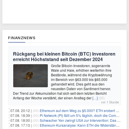
FINANZNEWS
Rückgang bei kleinen Bitcoin (BTC) Investoren
erreicht Höchststand seit Dezember 2024
Große Bitcoin-Investoren, sogenannte
Wale und Haie, erhöhen weiterhin ihre
Bestände, während die Kryptowährung
im Bereich von $63.000 bis $65.000
gehandelt wird. Dies geht aus den
neuesten Daten von Santiment hervor.
Der Trend zur Akkumulation hat sich seit dem letzten Bericht
Anfang der Woche verstärkt, der einen Anstieg der
[…]
(00)
vor 1 Stunde
07.08. 20:12 |
(00)
Ethereum auf dem Weg zu $5.000? ETH erobert wichtige Marke zurück, während Institutionen weiter akkumulieren
07.08. 18:39 |
(00)
Pi Network (PI) fällt um 5% täglich, doch die Community bleibt optimistisch
07.08. 18:00 |
(00)
Schwacher Yen zwingt USA zur Intervention: Das größte Risiko seit 15 Jahren
07.08. 17:13 |
(00)
Ethereum-Kursanalyse: Kann ETH die Widerstände der gleitenden Durchschnitte überwinden?