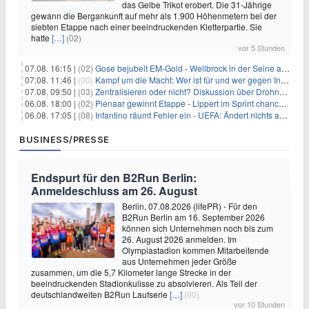
das Gelbe Trikot erobert. Die 31-Jährige
gewann die Bergankunft auf mehr als 1.900 Höhenmetern bei der
siebten Etappe nach einer beeindruckenden Kletterpartie. Sie
hatte
[…]
(02)
vor 5 Stunden
07.08. 16:15 |
(02)
Gose bejubelt EM-Gold - Wellbrock in der Seine ausgebremst
07.08. 11:46 |
(00)
Kampf um die Macht: Wer ist für und wer gegen Infantino?
07.08. 09:50 |
(03)
Zentralisieren oder nicht? Diskussion über Drohnenabwehr
06.08. 18:00 |
(02)
Pienaar gewinnt Etappe - Lippert im Sprint chancenlos
06.08. 17:05 |
(08)
Infantino räumt Fehler ein - UEFA: Ändert nichts an Boykott
BUSINESS/PRESSE
Endspurt für den B2Run Berlin:
Anmeldeschluss am 26. August
Berlin, 07.08.2026 (lifePR) - Für den
B2Run Berlin am 16. September 2026
können sich Unternehmen noch bis zum
26. August 2026 anmelden. Im
Olympiastadion kommen Mitarbeitende
aus Unternehmen jeder Größe
zusammen, um die 5,7 Kilometer lange Strecke in der
beeindruckenden Stadionkulisse zu absolvieren. Als Teil der
deutschlandweiten B2Run Laufserie
[…]
(00)
vor 10 Stunden