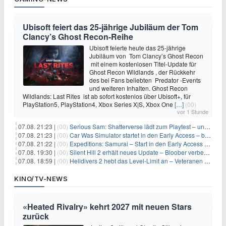
Ubisoft feiert das 25-jährige Jubiläum der Tom
Clancy’s Ghost Recon-Reihe
Ubisoft feierte heute das 25-jährige
Jubiläum von Tom Clancy’s Ghost Recon
mit einem kostenlosen Titel-Update für
Ghost Recon Wildlands , der Rückkehr
des bei Fans beliebten Predator -Events
und weiteren Inhalten. Ghost Recon
Wildlands: Last Rites ist ab sofort kostenlos über Ubisoft+, für
PlayStation5, PlayStation4, Xbox Series X|S, Xbox One
[…]
(00)
vor 1 Stunde
07.08. 21:23 |
(00)
Serious Sam: Shatterverse lädt zum Playtest – und erscheint schon bald!
07.08. 21:23 |
(00)
Car Was Simulator startet in den Early Access – bald gehts los!
07.08. 21:22 |
(00)
Expeditions: Samurai – Start in den Early Access ab heute im feudalen Japan
07.08. 19:30 |
(00)
Silent Hill 2 erhält neues Update – Bloober verbessert Grafik und Performance
07.08. 18:59 |
(00)
Helldivers 2 hebt das Level-Limit an – Veteranen können endlich weiter aufsteigen
KINO/TV-NEWS
«Heated Rivalry» kehrt 2027 mit neuen Stars
zurück