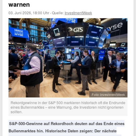
warnen
03. Juni 2026, 18:00 Uhr
·
Quelle:
InvestmentWeek
Foto: InvestmentWeek
Rekordgewinne in der S&P 500 markieren historisch oft die Endrunde
eines Bullenmarktes – eine Warnung, die Investoren nicht ignorieren
sollten.
S&P-500-Gewinne auf Rekordhoch deuten auf das Ende eines
Bullenmarktes hin. Historische Daten zeigen: Der nächste