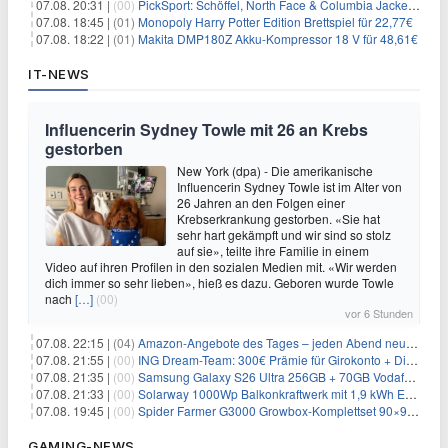
07.08. 20:31 |
(00)
PickSport: Schöffel, North Face & Columbia Jacken ab 39,60€
07.08. 18:45 |
(01)
Monopoly Harry Potter Edition Brettspiel für 22,77€
07.08. 18:22 |
(01)
Makita DMP180Z Akku-Kompressor 18 V für 48,61€
IT-NEWS
Influencerin Sydney Towle mit 26 an Krebs
gestorben
New York (dpa) - Die amerikanische
Influencerin Sydney Towle ist im Alter von
26 Jahren an den Folgen einer
Krebserkrankung gestorben. «Sie hat
sehr hart gekämpft und wir sind so stolz
auf sie», teilte ihre Familie in einem
Video auf ihren Profilen in den sozialen Medien mit. «Wir werden
dich immer so sehr lieben», hieß es dazu. Geboren wurde Towle
nach
[…]
(00)
vor 6 Stunden
07.08. 22:15 |
(04)
Amazon-Angebote des Tages – jeden Abend neue Deals zum Stöbern
07.08. 21:55 |
(00)
ING Dream-Team: 300€ Prämie für Girokonto + Direkt-Depot
07.08. 21:35 |
(00)
Samsung Galaxy S26 Ultra 256GB + 70GB Vodafone-Netz für 34,99€/Monat (effektiv 4,74€/Monat)
07.08. 21:33 |
(00)
Solarway 1000Wp Balkonkraftwerk mit 1,9 kWh EcoFlow-Speicher für 719€ + 30€ Filial-Gutschein
07.08. 19:45 |
(00)
Spider Farmer G3000 Growbox-Komplettset 90×90×180 cm für 379,99€
GAMING-NEWS