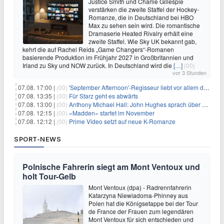
Justice Smith und Charlie Gillespie
verstärken die zweite Staffel der Hockey-
Romanze, die in Deutschland bei HBO
Max zu sehen sein wird. Die romantische
Dramaserie Heated Rivalry erhält eine
zweite Staffel. Wie Sky UK bekannt gab,
kehrt die auf Rachel Reids „Game Changers“-Romanen
basierende Produktion im Frühjahr 2027 in Großbritannien und
Irland zu Sky und NOW zurück. In Deutschland wird die
[…]
(00)
vor 3 Stunden
07.08. 17:00 |
(00)
'September Afternoon'-Regisseur liebt vor allem die 'Banalität' in seinen Filmen
07.08. 13:35 |
(00)
Für Starz geht es abwärts
07.08. 13:00 |
(00)
Anthony Michael Hall: John Hughes sprach über eine Fortsetzung von 'The Breakfast Club'
07.08. 12:15 |
(00)
«Madden» startet im November
07.08. 12:12 |
(00)
Prime Video setzt auf neue K-Romanze
SPORT-NEWS
Polnische Fahrerin siegt am Mont Ventoux und
holt Tour-Gelb
Mont Ventoux (dpa) - Radrennfahrerin
Katarzyna Niewiadoma-Phinney aus
Polen hat die Königsetappe bei der Tour
de France der Frauen zum legendären
Mont Ventoux für sich entschieden und