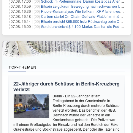
07.08. 17:00 |
(00)
Schock im Portemonnaie: Darum kostet das Alter deutlich mehr als Sie denken
07.08. 16:59 |
(00)
Bitcoin zeigt kaum Bewegung nach schwachen US-Arbeitsmarktdaten, Fed-Zinserhöhungschancen sinken auf 44%
07.08. 16:36 |
(00)
Ripple-Kursanalyse: Wie tief kann XRP fallen, wenn die $1-Unterstützung am Wochenende verloren geht?
07.08. 16:18 |
(00)
Carbon startet On-Chain-Derivate-Plattform mit über 950 Märkten in einem Konto
07.08. 16:14 |
(00)
Bitcoin erreicht $65.000 trotz Rückschlag beim CLARITY Act und fehlendem US-Iran-Abkommen
07.08. 16:00 |
(00)
Gold durchbricht $ 4.100-Marke: Das hat die Fed-Entscheidung ausgelöst
TOP-THEMEN
22-Jähriger durch Schüsse in Berlin-Kreuzberg
verletzt
Berlin - Ein 22-Jähriger ist am
Freitagabend in der Graefestraße in
Berlin-Kreuzberg durch mehrere Schüsse
verletzt worden. Das berichtet der RBB.
Demnach wurde der Verletzte in ein
Krankenhaus gebracht. Die Polizei war
mit einem Großaufgebot im Einsatz und hat den Bereich der Ecke
Graefestraße und Böckhstraße abgesperrt. Der oder die Täter sind