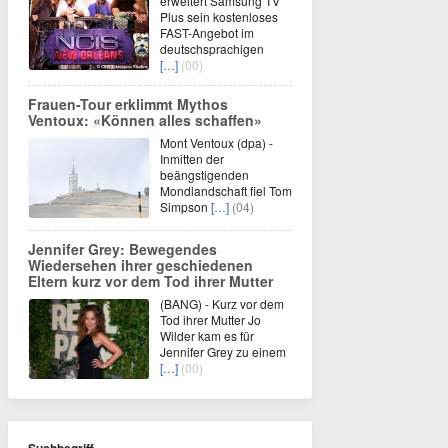
erweitert Samsung TV
Plus sein kostenloses
FAST-Angebot im
deutschsprachigen
[…]
(00)
Frauen-Tour erklimmt Mythos
Ventoux: «Können alles schaffen»
Mont Ventoux (dpa) -
Inmitten der
beängstigenden
Mondlandschaft fiel Tom
Simpson
[…]
(04)
Jennifer Grey: Bewegendes
Wiedersehen ihrer geschiedenen
Eltern kurz vor dem Tod ihrer Mutter
(BANG) - Kurz vor dem
Tod ihrer Mutter Jo
Wilder kam es für
Jennifer Grey zu einem
[…]
(00)