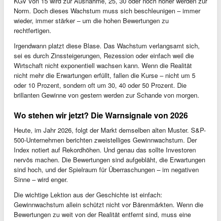
KGV von 15 wird zur Ausnahme, 25, 30 oder noch höher werden zur
Norm. Doch dieses Wachstum muss sich beschleunigen – immer
wieder, immer stärker – um die hohen Bewertungen zu
rechtfertigen.
Irgendwann platzt diese Blase. Das Wachstum verlangsamt sich,
sei es durch Zinssteigerungen, Rezession oder einfach weil die
Wirtschaft nicht exponentiell wachsen kann. Wenn die Realität
nicht mehr die Erwartungen erfüllt, fallen die Kurse – nicht um 5
oder 10 Prozent, sondern oft um 30, 40 oder 50 Prozent. Die
brillanten Gewinne von gestern werden zur Schande von morgen.
Wo stehen wir jetzt? Die Warnsignale von 2026
Heute, im Jahr 2026, folgt der Markt demselben alten Muster. S&P-
500-Unternehmen berichten zweistelliges Gewinnwachstum. Der
Index notiert auf Rekordhöhen. Und genau das sollte Investoren
nervös machen. Die Bewertungen sind aufgebläht, die Erwartungen
sind hoch, und der Spielraum für Überraschungen – im negativen
Sinne – wird enger.
Die wichtige Lektion aus der Geschichte ist einfach:
Gewinnwachstum allein schützt nicht vor Bärenmärkten. Wenn die
Bewertungen zu weit von der Realität entfernt sind, muss eine