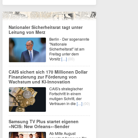
Nationaler Sicherheitsrat tagt unter
Leitung von Merz
Berlin - Der sogenannte
"Nationale
Sicherheitsrat" ist am
Freitag unter dem
Vorsitz
[…]
(00)
CAIS sichert sich 170 Millionen Dollar
Finanzierung zur Förderung von
Wachstum und KI-Innovation
CAIS's strategischer
Fortschritt In einem
mutigen Schritt, der
Vertrauen in die
[…]
(00)
Samsung TV Plus startet eigenen
«NCIS: New Orleans»-Sender
Ab Mitte August