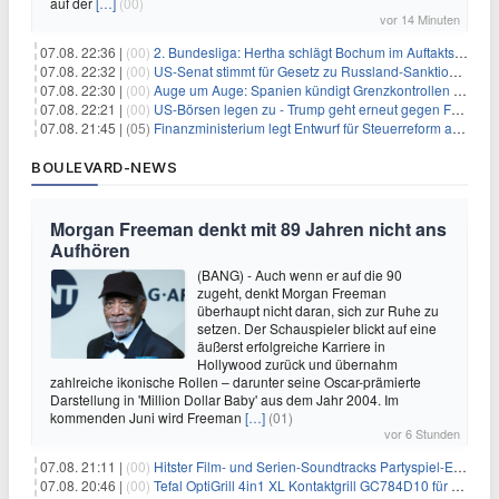
auf der
[…]
(00)
vor 14 Minuten
07.08. 22:36 |
(00)
2. Bundesliga: Hertha schlägt Bochum im Auftaktspiel
07.08. 22:32 |
(00)
US-Senat stimmt für Gesetz zu Russland-Sanktionen
07.08. 22:30 |
(00)
Auge um Auge: Spanien kündigt Grenzkontrollen zu Italien an
07.08. 22:21 |
(00)
US-Börsen legen zu - Trump geht erneut gegen Fed-Gouverneurin vor
07.08. 21:45 |
(05)
Finanzministerium legt Entwurf für Steuerreform ab 2027 vor
BOULEVARD-NEWS
Morgan Freeman denkt mit 89 Jahren nicht ans
Aufhören
(BANG) - Auch wenn er auf die 90
zugeht, denkt Morgan Freeman
überhaupt nicht daran, sich zur Ruhe zu
setzen. Der Schauspieler blickt auf eine
äußerst erfolgreiche Karriere in
Hollywood zurück und übernahm
zahlreiche ikonische Rollen – darunter seine Oscar-prämierte
Darstellung in 'Million Dollar Baby' aus dem Jahr 2004. Im
kommenden Juni wird Freeman
[…]
(01)
vor 6 Stunden
07.08. 21:11 |
(00)
Hitster Film- und Serien-Soundtracks Partyspiel-Erweiterung für 6,99€
07.08. 20:46 |
(00)
Tefal OptiGrill 4in1 XL Kontaktgrill GC784D10 für 239,99€