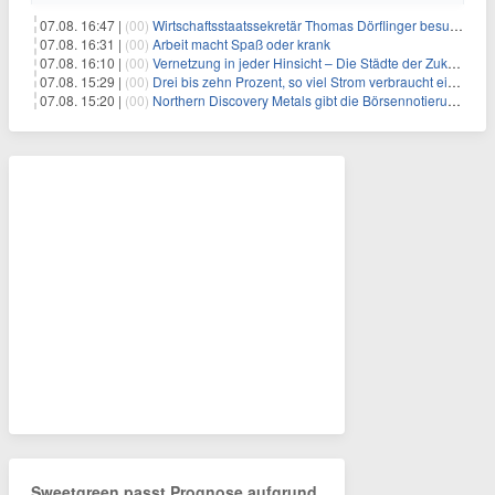
07.08. 16:47 |
(00)
Wirtschaftsstaatssekretär Thomas Dörflinger besucht Handwerksbetrieb im Kammerbezirk Freiburg
07.08. 16:31 |
(00)
Arbeit macht Spaß oder krank
07.08. 16:10 |
(00)
Vernetzung in jeder Hinsicht – Die Städte der Zukunft sind grün-blau
07.08. 15:29 |
(00)
Drei bis zehn Prozent, so viel Strom verbraucht ein Aufzug im Gebäude
07.08. 15:20 |
(00)
Northern Discovery Metals gibt die Börsennotierung an der Frankfurter Wertpapierbörse bekannt
Sweetgreen passt Prognose aufgrund