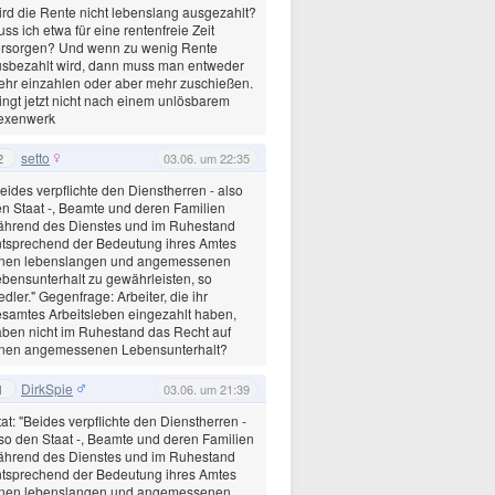
rd die Rente nicht lebenslang ausgezahlt?
ss ich etwa für eine rentenfreie Zeit
orsorgen? Und wenn zu wenig Rente
sbezahlt wird, dann muss man entweder
hr einzahlen oder aber mehr zuschießen.
ingt jetzt nicht nach einem unlösbarem
exenwerk
setto
2
03.06. um 22:35
eides verpflichte den Dienstherren - also
n Staat -, Beamte und deren Familien
ährend des Dienstes und im Ruhestand
tsprechend der Bedeutung ihres Amtes
inen lebenslangen und angemessenen
bensunterhalt zu gewährleisten, so
edler." Gegenfrage: Arbeiter, die ihr
samtes Arbeitsleben eingezahlt haben,
ben nicht im Ruhestand das Recht auf
inen angemessenen Lebensunterhalt?
DirkSpie
1
03.06. um 21:39
tat: "Beides verpflichte den Dienstherren -
so den Staat -, Beamte und deren Familien
ährend des Dienstes und im Ruhestand
tsprechend der Bedeutung ihres Amtes
inen lebenslangen und angemessenen