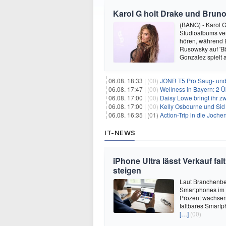
Karol G holt Drake und Bruno
(BANG) - Karol G 
Studioalbums ver
hören, während B
Rusowsky auf 'Bb
Gonzalez spielt
06.08. 18:33 |
(00)
JONR T5 Pro Saug- und 
06.08. 17:47 |
(00)
Wellness in Bayern: 2 Über
06.08. 17:00 |
(00)
Daisy Lowe bringt ihr zw
06.08. 17:00 |
(00)
Kelly Osbourne und Sid 
06.08. 16:35 |
(01)
Action-Trip in die Joche
IT-NEWS
iPhone Ultra lässt Verkauf f
steigen
Laut Branchenber
Smartphones im J
Prozent wachsen.
faltbares Smartp
[…]
(00)