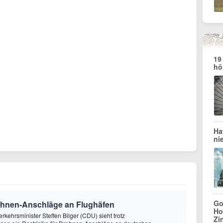
19
hö
Ha
ni
Go
Drohnen-Anschläge an Flughäfen
Ho
rkehrsminister Steffen Bilger (CDU) sieht trotz
Zi