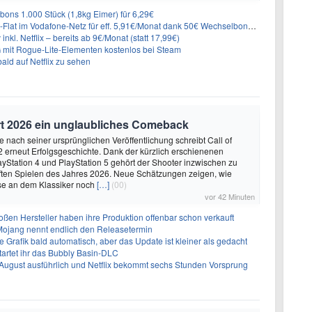
ons 1.000 Stück (1,8kg Eimer) für 6,29€
lat im Vodafone-Netz für eff. 5,91€/Monat dank 50€ Wechselbonus + 0€ AG
inkl. Netflix – bereits ab 9€/Monat (statt 17,99€)
 mit Rogue-Lite-Elementen kostenlos bei Steam
ald auf Netflix zu sehen
iert 2026 ein unglaubliches Comeback
e nach seiner ursprünglichen Veröffentlichung schreibt Call of
2 erneut Erfolgsgeschichte. Dank der kürzlich erschienenen
layStation 4 und PlayStation 5 gehört der Shooter inzwischen zu
ften Spielen des Jahres 2026. Neue Schätzungen zeigen, wie
sse an dem Klassiker noch
[…]
(00)
vor 42 Minuten
ßen Hersteller haben ihre Produktion offenbar schon verkauft
 Mojang nennt endlich den Releasetermin
e Grafik bald automatisch, aber das Update ist kleiner als gedacht
artet ihr das Bubbly Basin-DLC
 August ausführlich und Netflix bekommt sechs Stunden Vorsprung