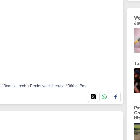
We
Ja
To
rkt / Beamtenrecht / Rentenversicherung / Bärbel Bas
Pa
Gr
Hi