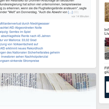
gen ein Restrisiko für Drohnen-Anschläge an deutschen
 Bundesregierung hat schon viel unternommen, beispielsweise
ig zu erkennen, wenn sie die Flughafengelände ansteuern", sagte
ender "Welt" am Donnerstag. "Auch die Abwehr von
[…]
(00)
vor 14 Minuten
 Milliardenverlust durch Niedrigwasser
achtet AfD-Abgeordneten Nolte
In
eipzig: Semtex im Spiel
Li
ert abschlagsfreie Rente nach 45 Jahren
r vor Mallorca: 33,02 Grad
tzung von Volksentscheid auf
t - AfD erklimmt neues Rekordhoch
ngen des Nationalen Sicherheitsrates geheim
 - Investoren sehen Nachholpotenzial
 langsam sinkende Strompreise
FI
gl