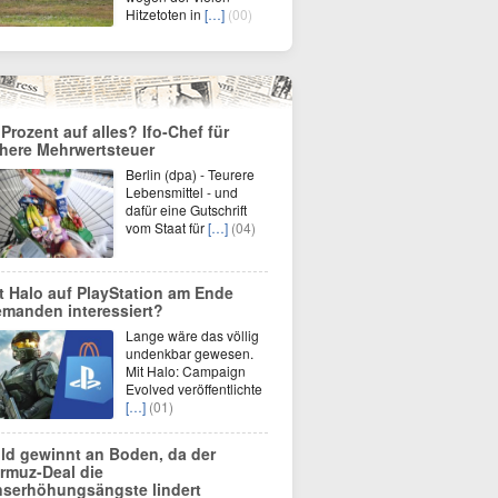
Hitzetoten in
[…]
(00)
 Prozent auf alles? Ifo-Chef für
here Mehrwertsteuer
Berlin (dpa) - Teurere
Lebensmittel - und
dafür eine Gutschrift
vom Staat für
[…]
(04)
t Halo auf PlayStation am Ende
emanden interessiert?
Lange wäre das völlig
undenkbar gewesen.
Mit Halo: Campaign
Evolved veröffentlichte
[…]
(01)
ld gewinnt an Boden, da der
rmuz-Deal die
nserhöhungsängste lindert