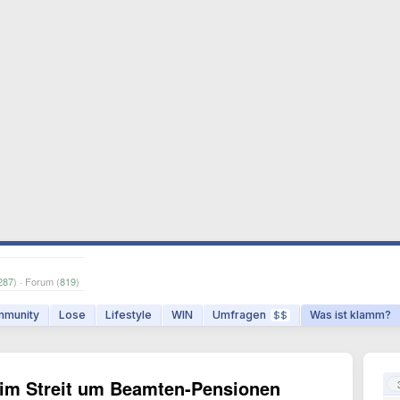
287
) · Forum (
819
)
munity
Lose
Lifestyle
WIN
Umfragen
Was ist klamm?
$$
s im Streit um Beamten-Pensionen