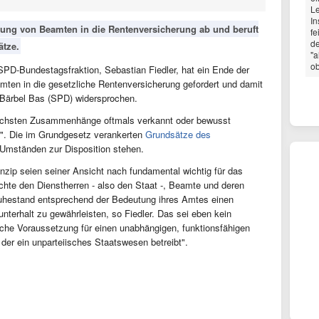
Le
In
ehung von Beamten in die Rentenversicherung ab und beruft
fe
de
ätze.
"a
ob
 SPD-Bundestagsfraktion, Sebastian Fiedler, hat ein Ende der
mten in die gesetzliche Rentenversicherung gefordert und damit
 Bärbel Bas (SPD) widersprochen.
tlichsten Zusammenhänge oftmals verkannt oder bewusst
s". Die im Grundgesetz verankerten
Grundsätze des
 Umständen zur Disposition stehen.
nzip seien seiner Ansicht nach fundamental wichtig für das
ichte den Dienstherren - also den Staat -, Beamte und deren
uhestand entsprechend der Bedeutung ihres Amtes einen
erhalt zu gewährleisten, so Fiedler. Das sei eben kein
liche Voraussetzung für einen unabhängigen, funktionsfähigen
, der ein unparteiisches Staatswesen betreibt".