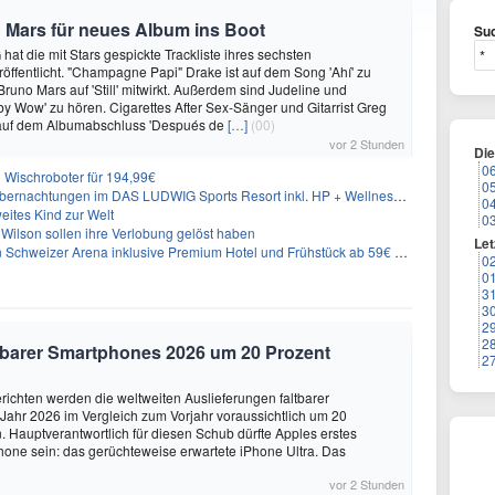
 Mars für neues Album ins Boot
Suc
hat die mit Stars gespickte Trackliste ihres sechsten
öffentlicht. "Champagne Papi" Drake ist auf dem Song 'Ahí' zu
runo Mars auf 'Still' mitwirkt. Außerdem sind Judeline und
y Wow' zu hören. Cigarettes After Sex-Sänger und Gitarrist Greg
 auf dem Albumabschluss 'Después de
[…]
(00)
vor 2 Stunden
Di
0
Wischroboter für 194,99€
0
nachtungen im DAS LUDWIG Sports Resort inkl. HP + Wellness ab 174€ p.P.
0
eites Kind zur Welt
0
Wilson sollen ihre Verlobung gelöst haben
Let
n Schweizer Arena inklusive Premium Hotel und Frühstück ab 59€ p.P.
0
0
3
3
2
2
altbarer Smartphones 2026 um 20 Prozent
2
ichten werden die weltweiten Auslieferungen faltbarer
ahr 2026 im Vergleich zum Vorjahr voraussichtlich um 20
 Hauptverantwortlich für diesen Schub dürfte Apples erstes
hone sein: das gerüchteweise erwartete iPhone Ultra. Das
vor 2 Stunden