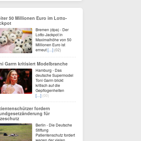
iter 50 Millionen Euro im Lotto-
ckpot
Bremen (dpa) - Der
Lotto-Jackpot in
Maximalhöhe von 50
Millionen Euro ist
erneut
[…]
(02)
ni Garrn kritisiert Modelbranche
Hamburg - Das
deutsche Supermodel
Toni Garrn blickt
kritisch auf die
Gepflogenheiten
[…]
(00)
tientenschützer fordern
undgesetzänderung für
tzeschutz
Berlin - Die Deutsche
Stiftung
Patientenschutz fordert
wegen der vielen