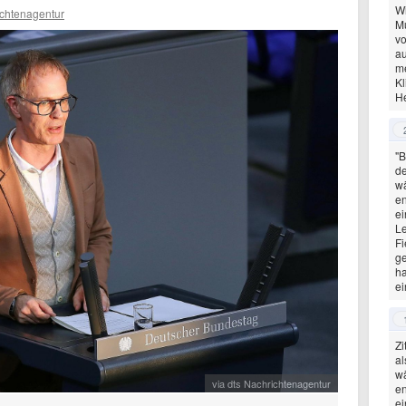
Wi
ichtenagentur
Mu
v
au
me
Kl
H
"B
de
w
en
e
Le
Fi
ge
ha
e
Zi
al
w
via dts Nachrichtenagentur
en
e