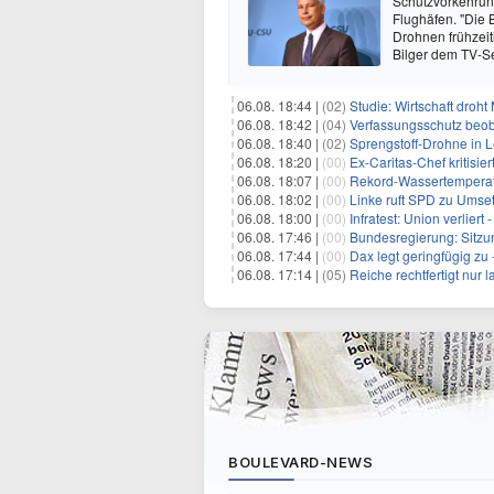
Schutzvorkehrun
Flughäfen. "Die
Drohnen frühzeit
Bilger dem TV-S
06.08. 18:44 |
(02)
Studie: Wirtschaft droht
06.08. 18:42 |
(04)
Verfassungsschutz beob
06.08. 18:40 |
(02)
Sprengstoff-Drohne in L
06.08. 18:20 |
(00)
Ex-Caritas-Chef kritisi
06.08. 18:07 |
(00)
Rekord-Wassertemperatu
06.08. 18:02 |
(00)
Linke ruft SPD zu Umse
06.08. 18:00 |
(00)
Infratest: Union verlier
06.08. 17:46 |
(00)
Bundesregierung: Sitzu
06.08. 17:44 |
(00)
Dax legt geringfügig zu
06.08. 17:14 |
(05)
Reiche rechtfertigt nur
BOULEVARD-NEWS