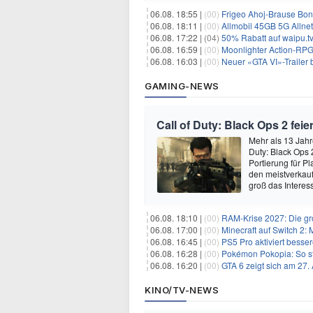
06.08. 18:55 |
(00)
Frigeo Ahoj-Brause Bonb
06.08. 18:11 |
(00)
Allmobil 45GB 5G Allnet-F
06.08. 17:22 |
(04)
50% Rabatt auf waipu.tv 
06.08. 16:59 |
(00)
Moonlighter Action-RPG
06.08. 16:03 |
(00)
Neuer «GTA VI»-Trailer b
GAMING-NEWS
Call of Duty: Black Ops 2 fe
Mehr als 13 Jahr
Duty: Black Ops 
Portierung für P
den meistverkau
groß das Intere
06.08. 18:10 |
(00)
RAM-Krise 2027: Die gro
06.08. 17:00 |
(00)
Minecraft auf Switch 2:
06.08. 16:45 |
(00)
PS5 Pro aktiviert besser
06.08. 16:28 |
(00)
Pokémon Pokopia: So st
06.08. 16:20 |
(00)
GTA 6 zeigt sich am 27.
KINO/TV-NEWS