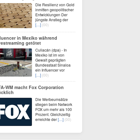
Die Resilienz von Gold
inmitten geopolitischer
Entwicklungen Der
jüngste Anstieg der
[…]
(00)
fluencer in Mexiko während
vestreaming getötet
Culiacán (dpa) - In
Mexiko ist im von
Gewalt geprägten
Bundesstaat Sinaloa
ein Influencer vor
[…]
(00)
FA-WM macht Fox Corporation
ücklich
Die Werbeumsätze
stiegen beim Network
FOX um mehr als 100
Prozent. Gleichzeitig
erreichte der
[…]
(00)