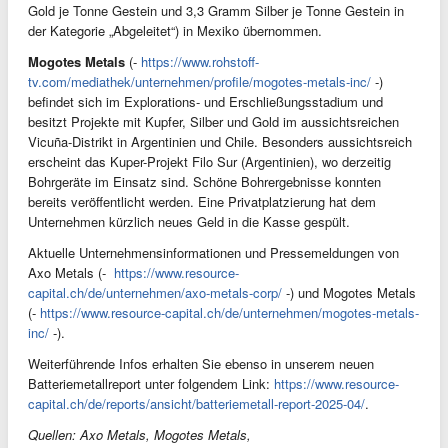
Gold je Tonne Gestein und 3,3 Gramm Silber je Tonne Gestein in
der Kategorie „Abgeleitet“) in Mexiko übernommen.
Mogotes Metals
(-
https://www.rohstoff-
tv.com/mediathek/unternehmen/profile/mogotes-metals-inc/
-)
befindet sich im Explorations- und Erschließungsstadium und
besitzt Projekte mit Kupfer, Silber und Gold im aussichtsreichen
Vicuña-Distrikt in Argentinien und Chile. Besonders aussichtsreich
erscheint das Kuper-Projekt Filo Sur (Argentinien), wo derzeitig
Bohrgeräte im Einsatz sind. Schöne Bohrergebnisse konnten
bereits veröffentlicht werden. Eine Privatplatzierung hat dem
Unternehmen kürzlich neues Geld in die Kasse gespült.
Aktuelle Unternehmensinformationen und Pressemeldungen von
Axo Metals (-
https://www.resource-
capital.ch/de/unternehmen/axo-metals-corp/
-) und Mogotes Metals
(-
https://www.resource-capital.ch/de/unternehmen/mogotes-metals-
inc/
-).
Weiterführende Infos erhalten Sie ebenso in unserem neuen
Batteriemetallreport unter folgendem Link:
https://www.resource-
capital.ch/de/reports/ansicht/batteriemetall-report-2025-04/
.
Quellen: Axo Metals, Mogotes Metals,