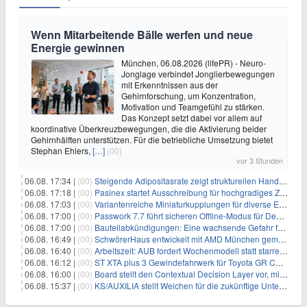
Wenn Mitarbeitende Bälle werfen und neue
Energie gewinnen
München, 06.08.2026 (lifePR) - Neuro-
Jonglage verbindet Jonglierbewegungen
mit Erkenntnissen aus der
Gehirnforschung, um Konzentration,
Motivation und Teamgefühl zu stärken.
Das Konzept setzt dabei vor allem auf
koordinative Überkreuzbewegungen, die die Aktivierung beider
Gehirnhälften unterstützen. Für die betriebliche Umsetzung bietet
Stephan Ehlers,
[…]
(00)
vor 3 Stunden
06.08. 17:34 |
(00)
Steigende Adipositasrate zeigt strukturellen Handlungsbedarf bei der Ernährung schulpflichtiger Kinder
06.08. 17:18 |
(00)
Pasinex startet Ausschreibung für hochgradiges Zinksulfidkonzentrat mit Germanium- und Silbergehalten und stellt ein Betriebsupdate bereit
06.08. 17:03 |
(00)
Variantenreiche Miniaturkupplungen für diverse Einsatzbereiche
06.08. 17:00 |
(00)
Passwork 7.7 führt sicheren Offline-Modus für Desktop- und Mobile-Apps ein
06.08. 17:00 |
(00)
Bauteilabkündigungen: Eine wachsende Gefahr für industrielle Elektroniksysteme
06.08. 16:49 |
(00)
SchwörerHaus entwickelt mit AMD München gemeinsam Tiny-Living-Konzepte und erhalten dafür den New Living Award
06.08. 16:40 |
(00)
Arbeitszeit: AUB fordert Wochenmodell statt starrer Tagesgrenze
06.08. 16:12 |
(00)
ST XTA plus 3 Gewindefahrwerk für Toyota GR Corolla entwickelt: Erstklassige Straßenlage in jeder Situation
06.08. 16:00 |
(00)
Board stellt den Contextual Decision Layer vor, mit dem Unternehmensdaten und KI-Investitionen in intelligentere Geschäftsentscheidungen umgesetzt wer
06.08. 15:37 |
(00)
KS/AUXILIA stellt Weichen für die zukünftige Unternehmensführung