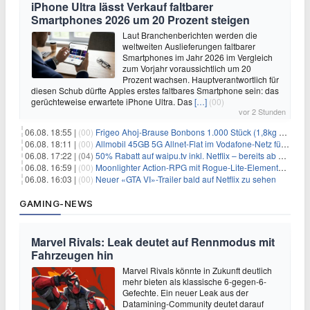
iPhone Ultra lässt Verkauf faltbarer
Smartphones 2026 um 20 Prozent steigen
Laut Branchenberichten werden die
weltweiten Auslieferungen faltbarer
Smartphones im Jahr 2026 im Vergleich
zum Vorjahr voraussichtlich um 20
Prozent wachsen. Hauptverantwortlich für
diesen Schub dürfte Apples erstes faltbares Smartphone sein: das
gerüchteweise erwartete iPhone Ultra. Das
[…]
(00)
vor 2 Stunden
06.08. 18:55 |
(00)
Frigeo Ahoj-Brause Bonbons 1.000 Stück (1,8kg Eimer) für 6,29€
06.08. 18:11 |
(00)
Allmobil 45GB 5G Allnet-Flat im Vodafone-Netz für eff. 5,91€/Monat dank 50€ Wechselbonus + 0€ AG
06.08. 17:22 |
(04)
50% Rabatt auf waipu.tv inkl. Netflix – bereits ab 9€/Monat (statt 17,99€)
06.08. 16:59 |
(00)
Moonlighter Action-RPG mit Rogue-Lite-Elementen kostenlos bei Steam
06.08. 16:03 |
(00)
Neuer «GTA VI»-Trailer bald auf Netflix zu sehen
GAMING-NEWS
Marvel Rivals: Leak deutet auf Rennmodus mit
Fahrzeugen hin
Marvel Rivals könnte in Zukunft deutlich
mehr bieten als klassische 6-gegen-6-
Gefechte. Ein neuer Leak aus der
Datamining-Community deutet darauf