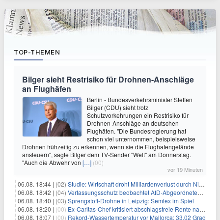
TOP-THEMEN
Bilger sieht Restrisiko für Drohnen-Anschläge
an Flughäfen
Berlin - Bundesverkehrsminister Steffen
Bilger (CDU) sieht trotz
Schutzvorkehrungen ein Restrisiko für
Drohnen-Anschläge an deutschen
Flughäfen. "Die Bundesregierung hat
schon viel unternommen, beispielsweise
Drohnen frühzeitig zu erkennen, wenn sie die Flughafengelände
ansteuern", sagte Bilger dem TV-Sender "Welt" am Donnerstag.
"Auch die Abwehr von
[…]
(00)
vor 19 Minuten
06.08. 18:44 |
(02)
Studie: Wirtschaft droht Milliardenverlust durch Niedrigwasser
06.08. 18:42 |
(04)
Verfassungsschutz beobachtet AfD-Abgeordneten Nolte
06.08. 18:40 |
(03)
Sprengstoff-Drohne in Leipzig: Semtex im Spiel
06.08. 18:20 |
(00)
Ex-Caritas-Chef kritisiert abschlagsfreie Rente nach 45 Jahren
06.08. 18:07 |
(00)
Rekord-Wassertemperatur vor Mallorca: 33,02 Grad