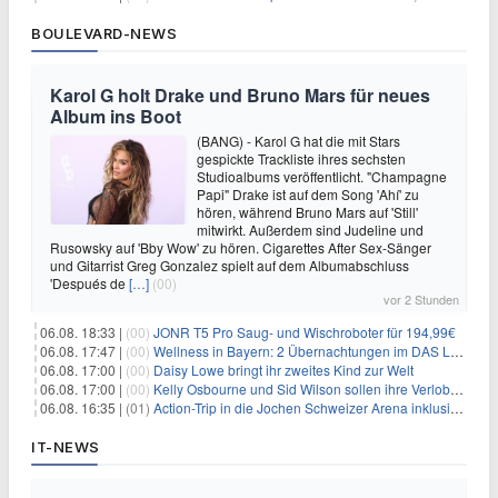
BOULEVARD-NEWS
Karol G holt Drake und Bruno Mars für neues
Album ins Boot
(BANG) - Karol G hat die mit Stars
gespickte Trackliste ihres sechsten
Studioalbums veröffentlicht. "Champagne
Papi" Drake ist auf dem Song 'Ahí' zu
hören, während Bruno Mars auf 'Still'
mitwirkt. Außerdem sind Judeline und
Rusowsky auf 'Bby Wow' zu hören. Cigarettes After Sex-Sänger
und Gitarrist Greg Gonzalez spielt auf dem Albumabschluss
'Después de
[…]
(00)
vor 2 Stunden
06.08. 18:33 |
(00)
JONR T5 Pro Saug- und Wischroboter für 194,99€
06.08. 17:47 |
(00)
Wellness in Bayern: 2 Übernachtungen im DAS LUDWIG Sports Resort inkl. HP + Wellness ab 174€ p.P.
06.08. 17:00 |
(00)
Daisy Lowe bringt ihr zweites Kind zur Welt
06.08. 17:00 |
(00)
Kelly Osbourne und Sid Wilson sollen ihre Verlobung gelöst haben
06.08. 16:35 |
(01)
Action-Trip in die Jochen Schweizer Arena inklusive Premium Hotel und Frühstück ab 59€ p.P.
IT-NEWS