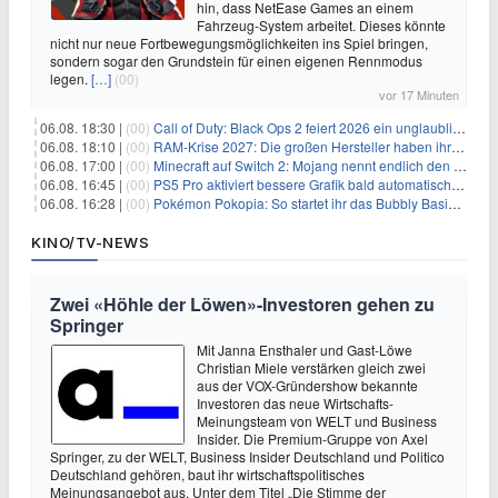
hin, dass NetEase Games an einem
Fahrzeug-System arbeitet. Dieses könnte
nicht nur neue Fortbewegungsmöglichkeiten ins Spiel bringen,
sondern sogar den Grundstein für einen eigenen Rennmodus
legen.
[…]
(00)
vor 17 Minuten
06.08. 18:30 |
(00)
Call of Duty: Black Ops 2 feiert 2026 ein unglaubliches Comeback
06.08. 18:10 |
(00)
RAM-Krise 2027: Die großen Hersteller haben ihre Produktion offenbar schon verkauft
06.08. 17:00 |
(00)
Minecraft auf Switch 2: Mojang nennt endlich den Releasetermin
06.08. 16:45 |
(00)
PS5 Pro aktiviert bessere Grafik bald automatisch, aber das Update ist kleiner als gedacht
06.08. 16:28 |
(00)
Pokémon Pokopia: So startet ihr das Bubbly Basin-DLC
KINO/TV-NEWS
Zwei «Höhle der Löwen»-Investoren gehen zu
Springer
Mit Janna Ensthaler und Gast-Löwe
Christian Miele verstärken gleich zwei
aus der VOX-Gründershow bekannte
Investoren das neue Wirtschafts-
Meinungsteam von WELT und Business
Insider. Die Premium-Gruppe von Axel
Springer, zu der WELT, Business Insider Deutschland und Politico
Deutschland gehören, baut ihr wirtschaftspolitisches
Meinungsangebot aus. Unter dem Titel „Die Stimme der