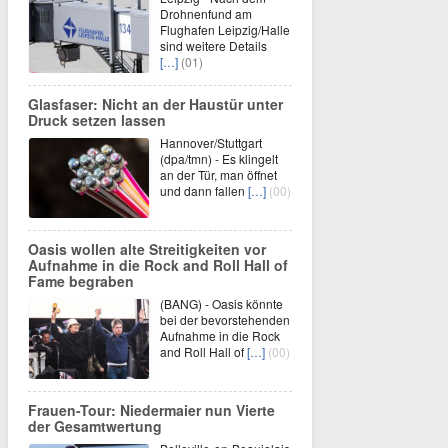
Drohnenfund am
Flughafen Leipzig/Halle
sind weitere Details
[…]
(01)
Glasfaser: Nicht an der Haustür unter
Druck setzen lassen
Hannover/Stuttgart
(dpa/tmn) - Es klingelt
an der Tür, man öffnet
und dann fallen
[…]
(00)
Oasis wollen alte Streitigkeiten vor
Aufnahme in die Rock and Roll Hall of
Fame begraben
(BANG) - Oasis könnte
bei der bevorstehenden
Aufnahme in die Rock
and Roll Hall of
[…]
(00)
Frauen-Tour: Niedermaier nun Vierte
der Gesamtwertung