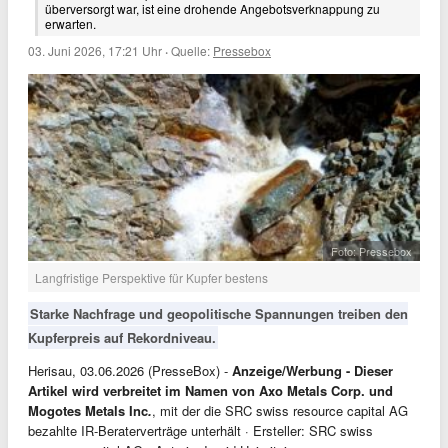
überversorgt war, ist eine drohende Angebotsverknappung zu
erwarten.
03. Juni 2026, 17:21 Uhr
·
Quelle:
Pressebox
Foto: Pressebox
Langfristige Perspektive für Kupfer bestens
Starke Nachfrage und geopolitische Spannungen treiben den
Kupferpreis auf Rekordniveau.
Herisau, 03.06.2026 (PresseBox) -
Anzeige/Werbung - Dieser
Artikel wird verbreitet im Namen von Axo Metals Corp. und
Mogotes Metals Inc
.
, mit der die SRC swiss resource capital AG
bezahlte IR-Beraterverträge unterhält · Ersteller: SRC swiss