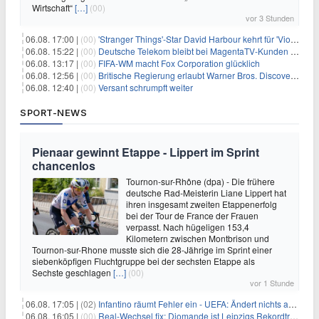
Wirtschaft“
[…]
(00)
vor 3 Stunden
06.08. 17:00 |
(00)
'Stranger Things'-Star David Harbour kehrt für 'Violent Night 2' zurück – Kristen Bell stößt zur Besetzung
06.08. 15:22 |
(00)
Deutsche Telekom bleibt bei MagentaTV-Kunden vage
06.08. 13:17 |
(00)
FIFA-WM macht Fox Corporation glücklich
06.08. 12:56 |
(00)
Britische Regierung erlaubt Warner Bros. Discovery-Übernahme
06.08. 12:40 |
(00)
Versant schrumpft weiter
SPORT-NEWS
Pienaar gewinnt Etappe - Lippert im Sprint
chancenlos
Tournon-sur-Rhône (dpa) - Die frühere
deutsche Rad-Meisterin Liane Lippert hat
ihren insgesamt zweiten Etappenerfolg
bei der Tour de France der Frauen
verpasst. Nach hügeligen 153,4
Kilometern zwischen Montbrison und
Tournon-sur-Rhone musste sich die 28-Jährige im Sprint einer
siebenköpfigen Fluchtgruppe bei der sechsten Etappe als
Sechste geschlagen
[…]
(00)
vor 1 Stunde
06.08. 17:05 |
(02)
Infantino räumt Fehler ein - UEFA: Ändert nichts an Boykott
06.08. 16:05 |
(00)
Real-Wechsel fix: Diomande ist Leipzigs Rekordtransfer