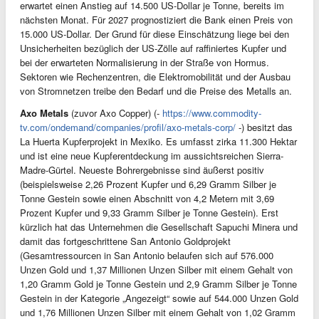
erwartet einen Anstieg auf 14.500 US-Dollar je Tonne, bereits im
nächsten Monat. Für 2027 prognostiziert die Bank einen Preis von
15.000 US-Dollar. Der Grund für diese Einschätzung liege bei den
Unsicherheiten bezüglich der US-Zölle auf raffiniertes Kupfer und
bei der erwarteten Normalisierung in der Straße von Hormus.
Sektoren wie Rechenzentren, die Elektromobilität und der Ausbau
von Stromnetzen treibe den Bedarf und die Preise des Metalls an.
Axo
Metals
(zuvor Axo Copper) (-
https://www.commodity-
tv.com/ondemand/companies/profil/axo-metals-corp/
-) besitzt das
La Huerta Kupferprojekt in Mexiko. Es umfasst zirka 11.300 Hektar
und ist eine neue Kupferentdeckung im aussichtsreichen Sierra-
Madre-Gürtel. Neueste Bohrergebnisse sind äußerst positiv
(beispielsweise 2,26 Prozent Kupfer und 6,29 Gramm Silber je
Tonne Gestein sowie einen Abschnitt von 4,2 Metern mit 3,69
Prozent Kupfer und 9,33 Gramm Silber je Tonne Gestein). Erst
kürzlich hat das Unternehmen die Gesellschaft Sapuchi Minera und
damit das fortgeschrittene San Antonio Goldprojekt
(Gesamtressourcen in San Antonio belaufen sich auf 576.000
Unzen Gold und 1,37 Millionen Unzen Silber mit einem Gehalt von
1,20 Gramm Gold je Tonne Gestein und 2,9 Gramm Silber je Tonne
Gestein in der Kategorie „Angezeigt“ sowie auf 544.000 Unzen Gold
und 1,76 Millionen Unzen Silber mit einem Gehalt von 1,02 Gramm