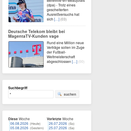
Belleville-en-Beaujolais
(dpa) - Trotz eines
gescheiterten
Ausreißversuchs hat
sich
[…]
(03)
Deutsche Telekom bleibt bei
MagentaTV-Kunden vage
Rund eine Million neue
Verträge sollen im Zuge
der Fußball-
Weltmeisterschaft
abgeschlossen
[…]
(00)
Suchbegriff
suchen
Diese
Woche
Vorletzte
Woche
06.08.2026
26.07.2026
(Heute)
(So)
05.08.2026
25.07.2026
(Gestern)
(Sa)