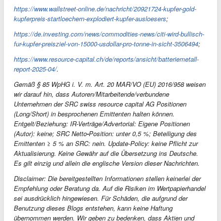
https://www.wallstreet-online.de/nachricht/20921724-kupfer-gold-
kupferpreis-startloechern-explodiert-kupfer-ausloesers
;
https://de.investing.com/news/commodities-news/citi-wird-bullisch-
fur-kupfer-preisziel-von-15000-usdollar-pro-tonne-in-sicht-3506494
;
https://www.resource-capital.ch/de/reports/ansicht/batteriemetall-
report-2025-04/
.
Gemäß § 85 WpHG i. V. m. Art. 20 MAR/VO (EU) 2016/958 weisen
wir darauf hin, dass Autoren/Mitarbeitende/verbundene
Unternehmen der SRC swiss resource capital AG Positionen
(Long/Short) in besprochenen Emittenten halten können.
Entgelt/Beziehung: IR-Verträge/Advertorial: Eigene Positionen
(Autor): keine; SRC Netto
-
Position: unter 0,5 %; Beteiligung des
Emittenten ≥ 5 % an SRC: nein. Update-Policy: keine Pflicht zur
Aktualisierung. Keine Gewähr auf die Übersetzung ins Deutsche.
Es gilt einzig und allein die englische Version dieser Nachrichten.
Disclaimer: Die bereitgestellten Informationen stellen keinerlei der
Empfehlung oder Beratung da. Auf die Risiken im Wertpapierhandel
sei ausdrücklich hingewiesen. Für Schäden, die aufgrund der
Benutzung dieses Blogs entstehen, kann keine Haftung
übernommen werden. Wir geben zu bedenken, dass Aktien und