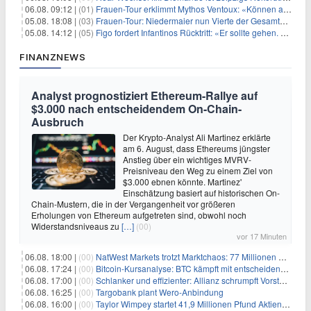
06.08. 09:12 |
(01)
Frauen-Tour erklimmt Mythos Ventoux: «Können alles schaffen»
05.08. 18:08 |
(03)
Frauen-Tour: Niedermaier nun Vierte der Gesamtwertung
05.08. 14:12 |
(05)
Figo fordert Infantinos Rücktritt: «Er sollte gehen. Jetzt»
FINANZNEWS
Analyst prognostiziert Ethereum-Rallye auf
$3.000 nach entscheidendem On-Chain-
Ausbruch
Der Krypto-Analyst Ali Martinez erklärte
am 6. August, dass Ethereums jüngster
Anstieg über ein wichtiges MVRV-
Preisniveau den Weg zu einem Ziel von
$3.000 ebnen könnte. Martinez'
Einschätzung basiert auf historischen On-
Chain-Mustern, die in der Vergangenheit vor größeren
Erholungen von Ethereum aufgetreten sind, obwohl noch
Widerstandsniveaus zu
[…]
(00)
vor 17 Minuten
06.08. 18:00 |
(00)
NatWest Markets trotzt Marktchaos: 77 Millionen Pfund Gewinn im ersten Halbjahr
06.08. 17:24 |
(00)
Bitcoin-Kursanalyse: BTC kämpft mit entscheidender $65K-Hürde, während sich ein Liquidationscluster aufbaut
06.08. 17:00 |
(00)
Schlanker und effizienter: Allianz schrumpft Vorstand auf 8 Köpfe – das steckt dahinter
06.08. 16:25 |
(00)
Targobank plant Wero-Anbindung
06.08. 16:00 |
(00)
Taylor Wimpey startet 41,9 Millionen Pfund Aktienrückkauf – was Anleger wissen müssen