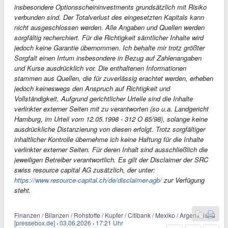
insbesondere Optionsscheininvestments grundsätzlich mit Risiko
verbunden sind. Der Totalverlust des eingesetzten Kapitals kann
nicht ausgeschlossen werden. Alle Angaben und Quellen werden
sorgfältig recherchiert. Für die Richtigkeit sämtlicher Inhalte wird
jedoch keine Garantie übernommen. Ich behalte mir trotz größter
Sorgfalt einen Irrtum insbesondere in Bezug auf Zahlenangaben
und Kurse ausdrücklich vor. Die enthaltenen Informationen
stammen aus Quellen, die für zuverlässig erachtet werden, erheben
jedoch keineswegs den Anspruch auf Richtigkeit und
Vollständigkeit. Aufgrund gerichtlicher Urteile sind die Inhalte
verlinkter externer Seiten mit zu verantworten (so u.a. Landgericht
Hamburg, im Urteil vom 12.05.1998 - 312 O 85/98), solange keine
ausdrückliche Distanzierung von diesen erfolgt. Trotz sorgfältiger
inhaltlicher Kontrolle übernehme ich keine Haftung für die Inhalte
verlinkter externer Seiten. Für deren Inhalt sind ausschließlich die
jeweiligen Betreiber verantwortlich. Es gilt der Disclaimer der SRC
swiss resource capital AG zusätzlich, der unter:
https://www.resource-capital.ch/de/disclaimer-agb/
zur Verfügung
steht.
Finanzen / Bilanzen / Rohstoffe / Kupfer / Citibank / Mexiko / Argentinien
[pressebox.de]
·
03.06.2026
·
17:21 Uhr